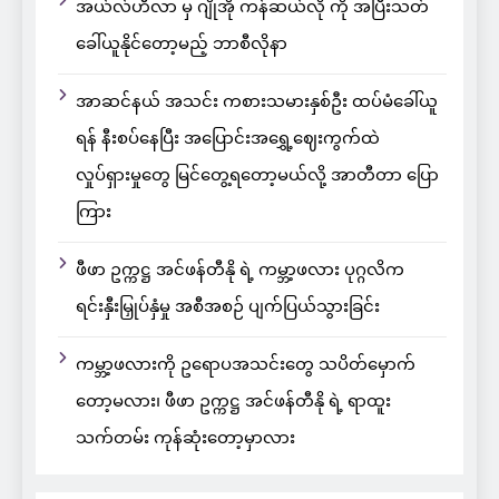
အယ်လ်ဟီလာ မှ ဂျိုအို ကန်ဆယ်လို ကို အပြီးသတ်
ခေါ်ယူနိုင်တော့မည့် ဘာစီလိုနာ
အာဆင်နယ် အသင်း ကစားသမားနှစ်ဦး ထပ်မံခေါ်ယူ
ရန် နီးစပ်နေပြီး အပြောင်းအရွှေ့ဈေးကွက်ထဲ
လှုပ်ရှားမှုတွေ မြင်တွေ့ရတော့မယ်လို့ အာတီတာ ပြော
ကြား
ဖီဖာ ဥက္ကဋ္ဌ အင်ဖန်တီနို ရဲ့ ကမ္ဘာ့ဖလား ပုဂ္ဂလိက
ရင်းနှီးမြှုပ်နှံမှု အစီအစဉ် ပျက်ပြယ်သွားခြင်း
ကမ္ဘာ့ဖလားကို ဥရောပအသင်းတွေ သပိတ်မှောက်
တော့မလား၊ ဖီဖာ ဥက္ကဋ္ဌ အင်ဖန်တီနို ရဲ့ ရာထူး
သက်တမ်း ကုန်ဆုံးတော့မှာလား