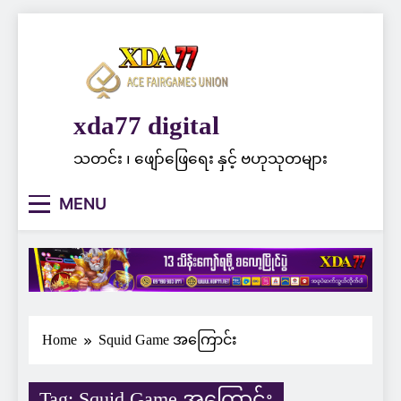
Skip
to
content
xda77 digital
သတင်း ၊ ဖျော်ဖြေရေး နှင့် ဗဟုသုတများ
MENU
Home
Squid Game အကြောင်း
Tag:
Squid Game အကြောင်း