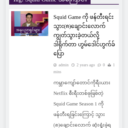
Squid Game ကို ဖန်တီးရင်း
သွား(၈)ချောင်းလောက်
အနုပညာရှင်များ
ကျွတ်သွားခဲ့တယ်လို့
ဒါရိုက်တာ ဟွမ်ဒေါင်ဟွက်ခ်
ပြော
admin
2 years ago
0
1
mins
ကမ္ဘာကျော်တောင်ကိုရီးယား
Netflix စီးရီးတစ်ခုဖြစ်တဲ့
Squid Game Season 1 ကို
ဖန်တီးရခြင်းကြောင့် သွား
(၈)ချောင်းလောက် ဆုံးရှုံးခဲ့ရ