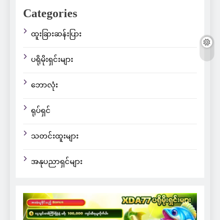
Categories
ထူးခြားဆန်းပြား
ပရိုမိုးရှင်းများ
ဘောလုံး
ရုပ်ရှင်
သတင်းထူးများ
အနုပညာရှင်များ