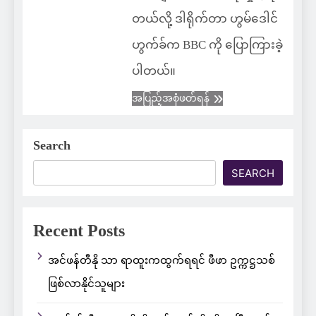
တယ်လို့ ဒါရိုက်တာ ဟွမ်ဒေါင်
ဟွက်ခ်က BBC ကို ပြောကြားခဲ့
ပါတယ်။
အပြည့်အစုံဖတ်ရန်
Search
SEARCH
Recent Posts
အင်ဖန်တီနို သာ ရာထူးကထွက်ရရင် ဖီဖာ ဥက္ကဋ္ဌသစ်
ဖြစ်လာနိုင်သူများ