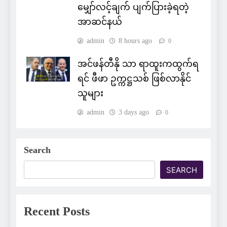
မျှော်လင့်ချက် ပျက်ပြားခဲ့ရတဲ့
အာဆင်နယ်
admin
8 hours ago
0
အင်ဖန်တီနို သာ ရာထူးကထွက်ရ
ရင် ဖီဖာ ဥက္ကဋ္ဌသစ် ဖြစ်လာနိုင်
သူများ
admin
3 days ago
0
Search
SEARCH
Recent Posts