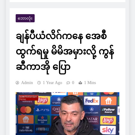
ဘောလုံး
ချန်ပီယံလိဂ်ကနေ အေစီ
ထွက်ရမှု မိမိအမှားလို့ ကွန်
ဆီကာအို ပြော
Admin
1 Year Ago
0
1 Mins