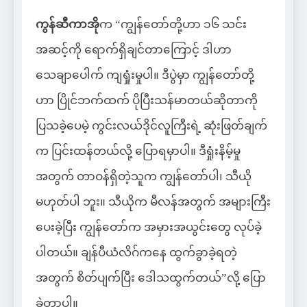
ကွန်ဆီကာအို
က “ကျွန်တော်တို့ဟာ ၁၆ သင်း
အဆင့်ကို ရောက်ရှိချင်တာကြောင့် ဒါဟာ
သေချာပေါက် ကျရှုံးမှုပါ။ ဒီပွဲမှာ ကျွန်တော်တို့
ဟာ ပြိုင်ဘက်ထက် ပိုပြီးသန်မာတယ်ဆိုတာကို
ပြသခဲ့ပေမဲ့ ကွင်းလယ်ဒိုင်လူကြီးရဲ့ ဆုံးဖြတ်ချက်
က ပြင်းထန်တယ်လို့ ပြောရမှာပါ။ ဒီရှုံးနိမ့်မှု
အတွက် တာဝန်ရှိတဲ့သူက ကျွန်တော်ပါ၊ သီယို
မဟုတ်ပါ ဘူး။ သီယိုက မီလန်အတွက် အများကြီး
ပေးခဲ့ပြီး ကျွန်တော်က အမှားအယွင်းတွေ လုပ်ခဲ့
ပါတယ်။ ချန်ပီယံလိဂ်ကနေ ထွက်ခွာခဲ့ရတဲ့
အတွက် စိတ်ပျက်ပြီး ဒေါသထွက်တယ်”လို့ ပြော
ခဲ့တာပါ။