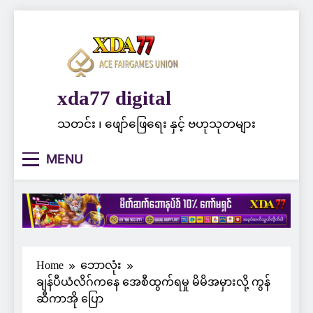
Skip
to
content
xda77 digital
သတင်း ၊ ဖျော်ဖြေရေး နှင့် ဗဟုသုတများ
MENU
Home
ဘောလုံး
ချန်ပီယံလိဂ်ကနေ အေစီထွက်ရမှု မိမိအမှားလို့ ကွန်
ဆီကာအို ပြော