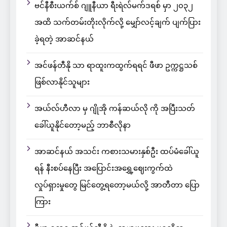
ဗင်နီစီးယက်စ် ဂျူနီယာ ရီးရဲလ်မက်ဒရစ် မှာ ၂၀၃၂
အထိ သက်တမ်းတိုးလိုက်လို့ မျှော်လင့်ချက် ပျက်ပြား
ခဲ့ရတဲ့ အာဆင်နယ်
အင်ဖန်တီနို သာ ရာထူးကထွက်ရရင် ဖီဖာ ဥက္ကဋ္ဌသစ်
ဖြစ်လာနိုင်သူများ
အယ်လ်ဟီလာ မှ ဂျိုအို ကန်ဆယ်လို ကို အပြီးသတ်
ခေါ်ယူနိုင်တော့မည့် ဘာစီလိုနာ
အာဆင်နယ် အသင်း ကစားသမားနှစ်ဦး ထပ်မံခေါ်ယူ
ရန် နီးစပ်နေပြီး အပြောင်းအရွှေ့ဈေးကွက်ထဲ
လှုပ်ရှားမှုတွေ မြင်တွေ့ရတော့မယ်လို့ အာတီတာ ပြော
ကြား