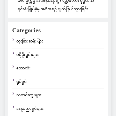
ဖီဖာ ဥက္ကဋ္ဌ အင်ဖန်တီနို ရဲ့ ကမ္ဘာ့ဖလား ပုဂ္ဂလိက
ရင်းနှီးမြှုပ်နှံမှု အစီအစဉ် ပျက်ပြယ်သွားခြင်း
Categories
ထူးခြားဆန်းပြား
ပရိုမိုးရှင်းများ
ဘောလုံး
ရုပ်ရှင်
သတင်းထူးများ
အနုပညာရှင်များ