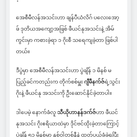
အေစီမီလန်အသင်းဟာ ချန်ပီယံလိဂ် ပလေးအော့
ဖ် ဒုတိယအကျော့အဖြစ် ဖီယင်နုအသင်းနဲ့ အိမ်
ကွင်းမှာ ကစားခဲ့ရာ ၁ ဂိုးစီ သရေကျခဲ့တာ ဖြစ်ပါ
တယ်။
ဒီပွဲမှာ အေစီမီလန်အသင်းဟာ ပွဲချိန် ၁ မိနစ် မ
ပြည့်ခင်ကတည်းက တိုက်စစ်မှူး
ဂျီမီနက်ဇ်
ရဲ့သွင်း
ဂိုးနဲ့ ဖီယင်နု အသင်းကို ဦးဆောင်နိုင်ခဲ့တာပါ။
ဒါပေမဲ့ နောက်ခံလူ
သီယိုဟာနန်ဒက်ဇ်
ဟာ ဖီယင်
နုအသင်း ဂိုးဧရိယာထဲမှာ ဒိုင်ဗင်ထိုးခဲ့တာကြောင့်
ပွဲချိန် ၅၁ မိနစ်မှာ နှစ်ဝါတစ်နီနဲ့ ထုတ်ပယ်ခံခဲ့ရပြီး