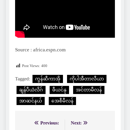
Source : africa.espn.com
Post Views:
400
Tagged:
ကွန်ဆီကာအို
ကိုပါအီတာလီယာ
ချန်ပီယံလိဂ်
ဖီယင်နု
အင်တာမီလန်
အာဆင်နယ်
အေစီမီလန်
Previous:
Next:
Post