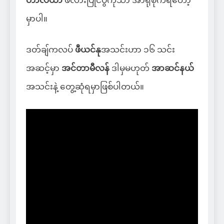
တာလီယာ
ဖလားပြိုင်ပွဲကိုသာ အာရုံစိုက်ရတော့
မှာပါ။
ဒတ်ချ်ကလပ်
ဖီယင်နု
အသင်းဟာ ၁၆ သင်း
အဆင့်မှာ
အင်တာမီလန်
ဒါမှမဟုတ်
အာဆင်နယ်
အသင်းနဲ့ တွေ့ဆုံရမှာဖြစ်ပါတယ်။