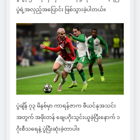
ပွဲရဲ့အလှည့်အပြောင်း ဖြစ်သွားခဲ့ပါတယ်။
ပွဲချိန် ၇၃ မိနစ်မှာ ကာရန်ဇာက ဖီယင်နုအသင်း
အတွက် အဖိုးတန် ချေပဂိုးသွင်းယူခဲ့ပြီးနောက် ၁
ဂိုးစီသရေနဲ့ ပွဲပြီးဆုံးခဲ့တာပါ။