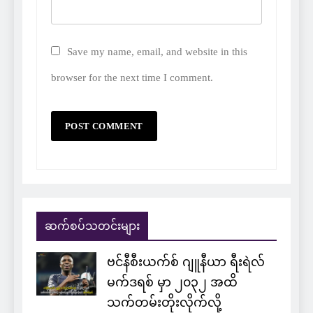
Save my name, email, and website in this
browser for the next time I comment.
ဆက်စပ်သတင်းများ
ဗင်နီစီးယက်စ် ဂျူနီယာ ရီးရဲလ်
မက်ဒရစ် မှာ ၂၀၃၂ အထိ
သက်တမ်းတိုးလိုက်လို့