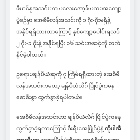
ဖီယင်နုအသင်းဟာ ပလေးအော့ဖ် ပထမအကျော့
ပွဲစဉ်မှာ အေစီမီလန်အသင်းကို ၁ ဂိုး-ဂိုးမရှိနဲ့
အနိုင်ရရှိထားတာကြောင့် နှစ်ကျော့ပေါင်းရလဒ်
၂ ဂိုး-၁ ဂိုးနဲ့ အနိုင်ရပြီး ၁၆ သင်းအဆင့်ကို တက်
နိုင်ခဲ့ပါတယ်။
ဥရောပချန်ပီယံဆုကို ၇ ကြိမ်ရရှိထားတဲ့ အေစီမီ
လန်အသင်းကတော့ ချန်ပီယံလိဂ် ပြိုင်ပွဲကနေ
စောစီးစွာ ထွက်ခွာခဲ့ရပါတယ်။
အေစီမီလန်အသင်းဟာ ချန်ပီယံလိဂ် ပြိုင်ပွဲကနေ
ထွက်ခွာခဲ့ရတာကြောင့် စီးရီးအေပြိုင်ပွဲနဲ့
ကိုပါအီ