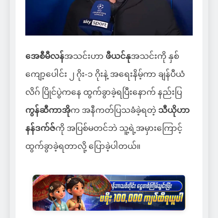
အေစီမီလန်
အသင်းဟာ
ဖီယင်နု
အသင်းကို နှစ်
ကျော့ပေါင်း ၂ ဂိုး-၁ ဂိုးနဲ့ အရေးနိမ့်ကာ ချန်ပီယံ
လိဂ် ပြိုင်ပွဲကနေ ထွက်ခွာခဲ့ရပြီးနောက် နည်းပြ
ကွန်ဆီကာအို
က အနီကတ်ပြသခံခဲ့ရတဲ့
သီယိုဟာ
နန်ဒက်ဇ်
ကို အပြစ်မတင်ဘဲ သူ့ရဲ့အမှားကြောင့်
ထွက်ခွာခဲ့ရတာလို့ ပြောခဲ့ပါတယ်။