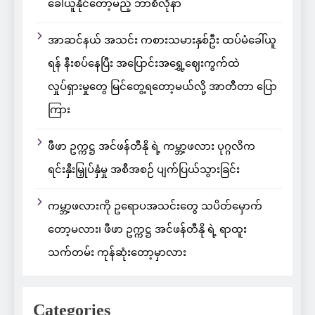
ခေါ်ယူနိုင်တော့မည့် ဘာစီလိုနာ
အာဆင်နယ် အသင်း ကစားသမားနှစ်ဦး ထပ်မံခေါ်ယူ
ရန် နီးစပ်နေပြီး အပြောင်းအရွှေ့ဈေးကွက်ထဲ
လှုပ်ရှားမှုတွေ မြင်တွေ့ရတော့မယ်လို့ အာတီတာ ပြော
ကြား
ဖီဖာ ဥက္ကဋ္ဌ အင်ဖန်တီနို ရဲ့ ကမ္ဘာ့ဖလား ပုဂ္ဂလိက
ရင်းနှီးမြှုပ်နှံမှု အစီအစဉ် ပျက်ပြယ်သွားခြင်း
ကမ္ဘာ့ဖလားကို ဥရောပအသင်းတွေ သပိတ်မှောက်
တော့မလား၊ ဖီဖာ ဥက္ကဋ္ဌ အင်ဖန်တီနို ရဲ့ ရာထူး
သက်တမ်း ကုန်ဆုံးတော့မှာလား
Categories