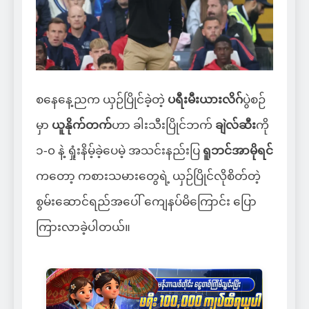
စနေနေ့ညက ယှဉ်ပြိုင်ခဲ့တဲ့
ပရီးမီးယားလိဂ်
ပွဲစဉ်
မှာ
ယူနိုက်တက်
ဟာ ခါးသီးပြိုင်ဘက်
ချဲလ်ဆီး
ကို
၁-၀ နဲ့ ရှုံးနိမ့်ခဲ့ပေမဲ့ အသင်းနည်းပြ
ရူဘင်အာမိုရင်
ကတော့ ကစားသမားတွေရဲ့ ယှဉ်ပြိုင်လိုစိတ်တဲ့
စွမ်းဆောင်ရည်အပေါ် ကျေနပ်မိကြောင်း ပြော
ကြားလာခဲ့ပါတယ်။