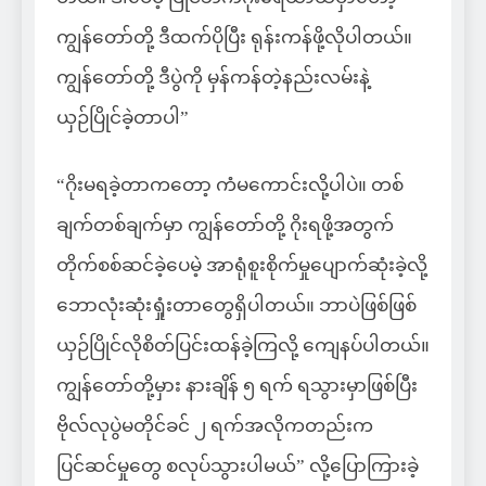
ကျွန်တော်တို့ ဒီထက်ပိုပြီး ရုန်းကန်ဖို့လိုပါတယ်။
ကျွန်တော်တို့ ဒီပွဲကို မှန်ကန်တဲ့နည်းလမ်းနဲ့
ယှဉ်ပြိုင်ခဲ့တာပါ”
“ဂိုးမရခဲ့တာကတော့ ကံမကောင်းလို့ပါပဲ။ တစ်
ချက်တစ်ချက်မှာ ကျွန်တော်တို့ ဂိုးရဖို့အတွက်
တိုက်စစ်ဆင်ခဲ့ပေမဲ့ အာရုံစူးစိုက်မှုပျောက်ဆုံးခဲ့လို့
ဘောလုံးဆုံးရှုံးတာတွေရှိပါတယ်။ ဘာပဲဖြစ်ဖြစ်
ယှဉ်ပြိုင်လိုစိတ်ပြင်းထန်ခဲ့ကြလို့ ကျေနပ်ပါတယ်။
ကျွန်တော်တို့မှား နားချိန် ၅ ရက် ရသွားမှာဖြစ်ပြီး
ဗိုလ်လုပွဲမတိုင်ခင် ၂ ရက်အလိုကတည်းက
ပြင်ဆင်မှုတွေ စလုပ်သွားပါမယ်” လို့ပြောကြားခဲ့