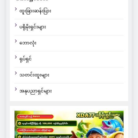
ထူးခြားဆန်းပြား
ပရိုမိုးရှင်းများ
ဘောလုံး
ရုပ်ရှင်
သတင်းထူးများ
အနုပညာရှင်များ