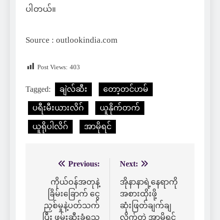
ပါတယ်။
Source : outlookindia.com
Post Views:
403
Tagged:
ချဲလ်ဆီး
တော့တင်ဟမ်
ပရီးမီးယားလိဂ်
ယူနိုက်တက်
ယူရိုပါလိဂ်
အာမိုရင်
Previous:
Next:
Post
navigation
ကိုယ်ဝန်အတုနဲ့
အိုနာနာရဲ့နေရာကို
ခြိမ်းခြောက် ငွေ
အစားထိုးဖို့
ညှစ်မှုနဲ့ပတ်သက်
ဆုံးဖြတ်ချက်ချ
ပြီး ဖမ်းဆီးခံရသူ
လိုက်တဲ့ အာမိုရင်