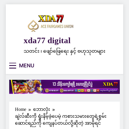
Skip
to
content
xda77 digital
သတင်း ၊ ဖျော်ဖြေရေး နှင့် ဗဟုသုတများ
MENU
Home
ဘောလုံး
ချဲလ်ဆီးကို ရှုံးနိမ့်ခဲ့ပေမဲ့ ကစားသမားတွေရဲ့စွမ်း
ဆောင်ရည်ကို ကျေနပ်တယ်လို့ဆိုတဲ့ အာမိုရင်