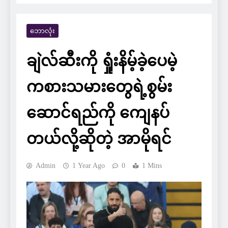
ဘောလုံး
ချဲလ်ဆီးကို ရှုံးနိမ့်ခဲ့ပေမဲ့
ကစားသမားတွေရဲ့စွမ်း
ဆောင်ရည်ကို ကျေနပ်
တယ်လို့ဆိုတဲ့ အာမိုရင်
Admin
1 Year Ago
0
1 Mins