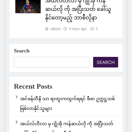
အယ်လ်ဟီလာ မှ ဂျိုအို ကန်
ဆယ်လို ကို အပြီးသတ် ခေါ်ယူ
နိုင်တော့မည့် ဘာစီလိုနာ
admin
4 days ago
0
Search
SEARCH
Recent Posts
အင်ဖန်တီနို သာ ရာထူးကထွက်ရရင် ဖီဖာ ဥက္ကဋ္ဌသစ်
ဖြစ်လာနိုင်သူများ
အယ်လ်ဟီလာ မှ ဂျိုအို ကန်ဆယ်လို ကို အပြီးသတ်