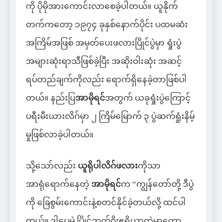
ကို ပိုမိုအားကောင်းလာစေခဲ့ပါတယ်။ ယူနိုက်
တက်ကတော့ ၁၉၇၄ ခုနှစ်နောက်ပိုင်း ပထမဆံး
အကြိမ်အဖြစ် အမှတ်ပေးဖလားပြိုင်ပွဲမှာ ရှုံးပွဲ
အများဆုံးရာသီဖြစ်ခဲ့ပြီး အဆိုးဝါးဆုံး အဆင့်
ရပ်တည်ချက်ကိုလည်း ရောက်ရှိနေခဲ့တာဖြစ်ပါ
တယ်။ နည်းပြ
အာမိုရင်
အတွက် ယခုရှုံးပွဲကြောင့်
ပရီးမီးယားလိဂ်မှာ ၂ ကြိမ်မြောက် ၃ ပွဲဆက်ရှုံးနိမ့်
မှုဖြစ်လာခဲ့ပါတယ်။
သို့သော်လည်း
ယူရိုပါလိဂ်ဖလား
ကိုသာ
အာရုံရောက်နေတဲ့
အာမိုရင်
က “ကျွန်တော်တို့ ဒီပွဲ
ကို ခြေစွမ်းကောင်းနဲ့စတင်နိုင်ခဲ့တယ်လို့ ထင်ပါ
တယ်။ ဒါပေမဲ့ ပြိုင်ဘက်ဂိုးဧရိယာထဲမှာတော့