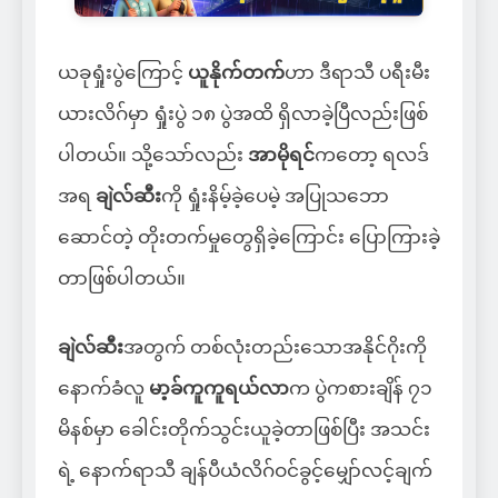
ယခုရှုံးပွဲကြောင့်
ယူနိုက်တက်
ဟာ ဒီရာသီ ပရီးမီး
ယားလိဂ်မှာ ရှုံးပွဲ ၁၈ ပွဲအထိ ရှိလာခဲ့ပြီလည်းဖြစ်
ပါတယ်။ သို့သော်လည်း
အာမိုရင်
ကတော့ ရလဒ်
အရ
ချဲလ်ဆီး
ကို ရှုံးနိမ့်ခဲ့ပေမဲ့ အပြုသဘော
ဆောင်တဲ့ တိုးတက်မှုတွေရှိခဲ့ကြောင်း ပြောကြားခဲ့
တာဖြစ်ပါတယ်။
ချဲလ်ဆီး
အတွက် တစ်လုံးတည်းသောအနိုင်ဂိုးကို
နောက်ခံလူ
မာ့ခ်ကူကူရယ်လာ
က ပွဲကစားချိန် ၇၁
မိနစ်မှာ ခေါင်းတိုက်သွင်းယူခဲ့တာဖြစ်ပြီး အသင်း
ရဲ့ နောက်ရာသီ ချန်ပီယံလိဂ်ဝင်ခွင့်မျှော်လင့်ချက်