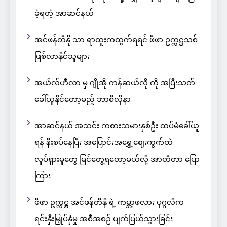
ခဲ့ရတဲ့ အာဆင်နယ်
အင်ဖန်တီနို သာ ရာထူးကထွက်ရရင် ဖီဖာ ဥက္ကဋ္ဌသစ်
ဖြစ်လာနိုင်သူများ
အယ်လ်ဟီလာ မှ ဂျိုအို ကန်ဆယ်လို ကို အပြီးသတ်
ခေါ်ယူနိုင်တော့မည့် ဘာစီလိုနာ
အာဆင်နယ် အသင်း ကစားသမားနှစ်ဦး ထပ်မံခေါ်ယူ
ရန် နီးစပ်နေပြီး အပြောင်းအရွှေ့ဈေးကွက်ထဲ
လှုပ်ရှားမှုတွေ မြင်တွေ့ရတော့မယ်လို့ အာတီတာ ပြော
ကြား
ဖီဖာ ဥက္ကဋ္ဌ အင်ဖန်တီနို ရဲ့ ကမ္ဘာ့ဖလား ပုဂ္ဂလိက
ရင်းနှီးမြှုပ်နှံမှု အစီအစဉ် ပျက်ပြယ်သွားခြင်း