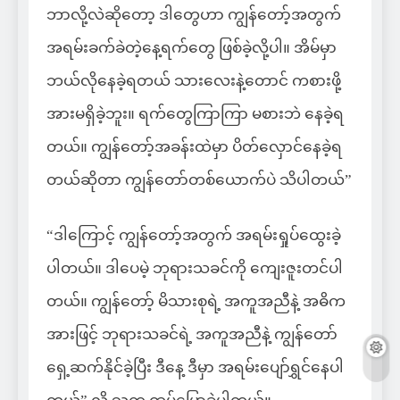
ဘာလို့လဲဆိုတော့ ဒါတွေဟာ ကျွန်တော့်အတွက်
အရမ်းခက်ခဲတဲ့နေ့ရက်တွေ ဖြစ်ခဲ့လို့ပါ။ အိမ်မှာ
ဘယ်လိုနေခဲ့ရတယ် သားလေးနဲ့တောင် ကစားဖို့
အားမရှိခဲ့ဘူး။ ရက်တွေကြာကြာ မစားဘဲ နေခဲ့ရ
တယ်။ ကျွန်တော့်အခန်းထဲမှာ ပိတ်လှောင်နေခဲ့ရ
တယ်ဆိုတာ ကျွန်တော်တစ်ယောက်ပဲ သိပါတယ်”
“ဒါကြောင့် ကျွန်တော့်အတွက် အရမ်းရှုပ်ထွေးခဲ့
ပါတယ်။ ဒါပေမဲ့ ဘုရားသခင်ကို ကျေးဇူးတင်ပါ
တယ်။ ကျွန်တော့် မိသားစုရဲ့ အကူအညီနဲ့ အဓိက
အားဖြင့် ဘုရားသခင်ရဲ့ အကူအညီနဲ့ ကျွန်တော်
ရှေ့ဆက်နိုင်ခဲ့ပြီး ဒီနေ့ ဒီမှာ အရမ်းပျော်ရွှင်နေပါ