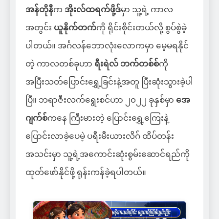
အန်တိုနီ
က
အိုးလ်ထရက်ဖို့ဒ်
မှာ သူ့ရဲ့ ကာလ
အတွင်း
ယူနိုက်တက်
ကို ရိုင်းစိုင်းတယ်လို့ စွပ်စွဲခဲ့
ပါတယ်။ အင်္ဂလန်ဘောလုံးလောကမှာ မေ့မရနိုင်
တဲ့ ကာလတစ်ခုဟာ
ရီးရဲလ် ဘက်တစ်စ်
ကို
အပြီးသတ်ပြောင်းရွှေ့ခြင်းနဲ့အတူ ပြီးဆုံးသွားခဲ့ပါ
ပြီ။ ဘရာဇီးလက်ရွေးစင်ဟာ ၂၀၂၂ ခုနှစ်မှာ
အေ
ဂျက်စ်
ကနေ ကြီးမားတဲ့ ပြောင်းရွှေ့ကြေးနဲ့
ပြောင်းလာခဲ့ပေမဲ့ ပရီးမီးယားလိဂ် ထိပ်တန်း
အသင်းမှာ သူ့ရဲ့အကောင်းဆုံးစွမ်းဆောင်ရည်ကို
ထုတ်ဖော်နိုင်ဖို့ ရုန်းကန်ခဲ့ရပါတယ်။