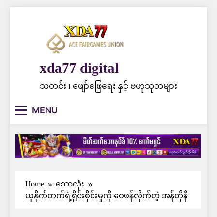
Skip
to
content
xda77 digital
သတင်း ၊ ဖျော်ဖြေရေး နှင့် ဗဟုသုတများ
MENU
Home
ဘောလုံး
ယူနိုက်တက်ရဲ့ရိုင်းစိုင်းမှုကို ဝေဖန်လိုက်တဲ့ အန်တိုနီ