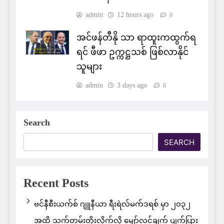
admin
12 hours ago
0
အင်ဖန်တီနို သာ ရာထူးကထွက်ရ
ရင် ဖီဖာ ဥက္ကဋ္ဌသစ် ဖြစ်လာနိုင်
သူများ
admin
3 days ago
0
Search
SEARCH
Recent Posts
ဗင်နီစီးယက်စ် ဂျူနီယာ ရီးရဲလ်မက်ဒရစ် မှာ ၂၀၃၂
အထိ သက်တမ်းတိုးလိုက်လို့ မျှော်လင့်ချက် ပျက်ပြား