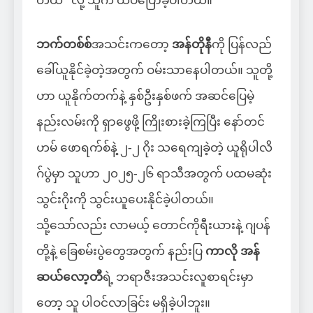
တယ်” လို့ သူက ထပ်ပြောခဲ့ပါတယ်။
ဘက်တစ်စ်
အသင်းကတော့
အန်တိုနီ
ကို ပြန်လည်
ခေါ်ယူနိုင်ခဲ့တဲ့အတွက် ဝမ်းသာနေပါတယ်။ သူတို့
ဟာ ယူနိုက်တက်နဲ့ နှစ်ဦးနှစ်ဖက် အဆင်ပြေမဲ့
နည်းလမ်းကို ရှာဖွေဖို့ ကြိုးစားခဲ့ကြပြီး နော်တင်
ဟမ် ဖောရက်စ်နဲ့ ၂-၂ ဂိုး သရေကျခဲ့တဲ့ ယူရိုပါလိ
ဂ်ပွဲမှာ သူဟာ ၂၀၂၅-၂၆ ရာသီအတွက် ပထမဆုံး
သွင်းဂိုးကို သွင်းယူပေးနိုင်ခဲ့ပါတယ်။
သို့သော်လည်း လာမယ့် တောင်ကိုရီးယားနဲ့ ဂျပန်
တို့နဲ့ ခြေစမ်းပွဲတွေအတွက် နည်းပြ
ကာလို အန်
ဆယ်လော့တီ
ရဲ့ ဘရာဇီးအသင်းလူစာရင်းမှာ
တော့ သူ ပါဝင်လာခြင်း မရှိခဲ့ပါဘူး။