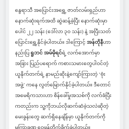
နွေရာသီ အပြောင်းအရွှေ့ ဇာတ်လမ်းရှည်ဟာ
နောက်ဆုံးရက်အထိ ဆွဲဆန့်ခဲ့ပြီး နောက်ဆုံးမှာ
ပေါင် ၂၂ သန်း (ဒေါ်လာ ၃၀ သန်း) နဲ့ အပြီးသတ်
ပြောင်းရွှေ့နိုင်ခဲ့ပါတယ်။ ဒါကြောင့်
အန်တိုနီ
ဟာ
နည်းပြ
ရူဘင် အမ်မိုရင်
ရဲ့ လက်အောက်မှာ
အခြား ပြည်ပရောက် ကစားသမားတွေပါဝင်တဲ့
ယူနိုက်တက်ရဲ့ နာမည်ဆိုးနဲ့ကျော်ကြားတဲ့ ‘ဗုံး
အဖွဲ့’ ကနေ လွတ်မြောက်နိုင်ခဲ့ပါတယ်။ ဒီတောင်
အမေရိကသားဟာ စိန်ခေါ်မှုအသစ်ကို လက်ခံပြီး
ကတည်းက သူ့ကိုဘယ်လိုဆက်ဆံခဲ့သလဲဆိုတဲ့
မေးခွန်းတွေ ဆက်ရှိနေချိန်မှာ ယူနိုက်တက်ကို
မကြာခဏ ဝေဖန်တိုက်ခိုက်ခဲ့ပါတယ်။