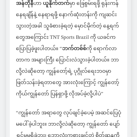
အန်တိုနီ
ဟာ
ယူနိုက်တက်
မှာ ခြေစွမ်းရဖို့ ရုန်းကန်
နေရချိန်နဲ့ နေရာရဖို့ နောက်ဆုံးတန်းကို ကျဆင်း
သွားတဲ့အခါ သူခံစားခဲ့ရတဲ့ မှောင်မိုက်တဲ့ နေ့ရက်
တွေအကြောင်း TNT Sports Brazil ကို ယခင်က
ပြောပြခဲ့ဖူးပါတယ်။ “
ဘက်တစ်စ်
ကို ရောက်လာ
တာက အများကြီး ပြောင်းလဲသွားခဲ့ပါတယ်။ ဘာ
လို့လဲဆိုတော့ ကျွန်တော့်ရဲ့ ပုဂ္ဂိုလ်ရေးဘဝမှာ
ဖြတ်သန်းခဲ့ရတာတွေ အားလုံးကြောင့် ကျွန်တော့်
ကိုယ်ကျွန်တော် ပြန်ရှာဖို့ လိုအပ်ခဲ့လို့ပါပဲ”
“ကျွန်တော် အရာတွေ လုပ်ချင်ခဲ့ပေမဲ့ အဆင်ပြေပုံ
မပေါ်ခဲ့ပါဘူး။ ဘာလို့လဲဆိုတော့ ကျွန်တော် ပျော်
ရွှင်မှုမရှိခဲ့ဘူး၊ ဘောလုံးကစားချင်တဲ့ စိတ်ဆန္ဒကို