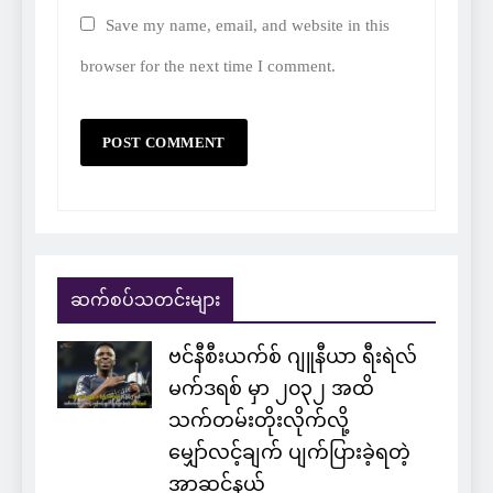
Save my name, email, and website in this
browser for the next time I comment.
ဆက်စပ်သတင်းများ
ဗင်နီစီးယက်စ် ဂျူနီယာ ရီးရဲလ်
မက်ဒရစ် မှာ ၂၀၃၂ အထိ
သက်တမ်းတိုးလိုက်လို့
မျှော်လင့်ချက် ပျက်ပြားခဲ့ရတဲ့
အာဆင်နယ်