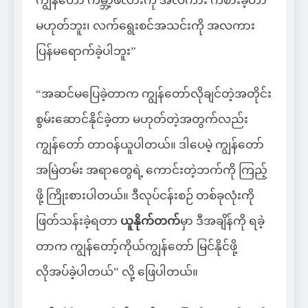
ကျွန်တော် ကမ္ဘာ့ဖလားကို အလကား ကစားခဲ့တာ
မဟုတ်ဘူး၊ လက်ရွေးစင်အသင်းကို အလကား
ပြန်မရောက်ခဲ့ပါဘူး”
“အဆင်မပြေခဲ့တာက ကျွန်တော်လိုချင်တဲ့အတိုင်း
စွမ်းဆောင်နိုင်ခဲ့တာ မဟုတ်တဲ့အတွက်လည်း
ကျွန်တော် တာဝန်ယူပါတယ်။ ဒါပေမဲ့ ကျွန်တော်
အမြဲတမ်း အရာတွေရဲ့ ကောင်းတဲ့ဘက်ကို ကြည့်
ဖို့ ကြိုးစားပါတယ်။ ဒီလုပ်ငန်းစဉ် တစ်ခုလုံးကို
ဖြတ်သန်းခဲ့ရတာ
ယူနိုက်တက်
မှာ ဒီအချိန်ကို ရခဲ့
တာက ကျွန်တော့်ကိုယ်ကျွန်တော် မြင်နိုင်ဖို့
လိုအပ်ခဲ့ပါတယ်” လို့ ဖြေပါတယ်။