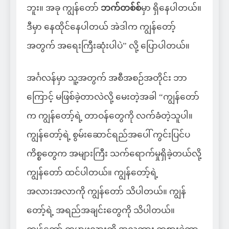
ဘူး။ အခု ကျွန်တော်
ဘက်တစ်စ်
မှာ ရှိနေပါတယ်။
ဒီမှာ နေထိုင်နေပါတယ် အဲဒါက ကျွန်တော့်
အတွက် အရေးကြီးဆုံးပါပဲ” လို့ ပြောပါတယ်။
အင်္ဂလန်မှာ သူ့အတွက် အစီအစဉ်အတိုင်း ဘာ
ကြောင့် မဖြစ်ခဲ့တာလဲလို့ မေးတဲ့အခါ “ကျွန်တော်
က ကျွန်တော့်ရဲ့ တာဝန်တွေကို လက်ခံတဲ့သူပါ။
ကျွန်တော့်ရဲ့ စွမ်းဆောင်ရည်အပေါ် ကွင်းပြင်ပ
ကိစ္စတွေက အများကြီး သက်ရောက်မှုရှိခဲ့တယ်လို့
ကျွန်တော် ထင်ပါတယ်။ ကျွန်တော့်ရဲ့
အလားအလာကို ကျွန်တော် သိပါတယ်။ ကျွန်
တော့်ရဲ့ အရည်အချင်းတွေကို သိပါတယ်။