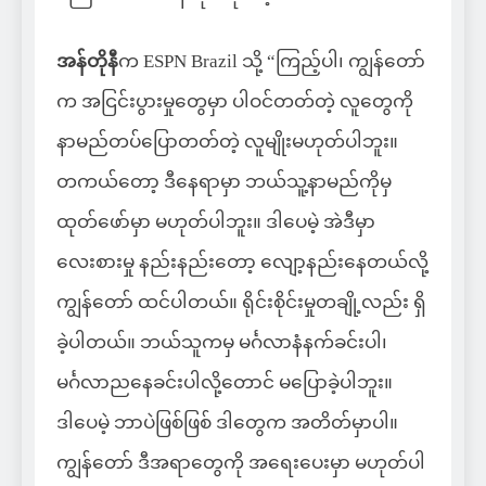
အန်တိုနီ
က ESPN Brazil သို့ “ကြည့်ပါ၊ ကျွန်တော်
က အငြင်းပွားမှုတွေမှာ ပါဝင်တတ်တဲ့ လူတွေကို
နာမည်တပ်ပြောတတ်တဲ့ လူမျိုးမဟုတ်ပါဘူး။
တကယ်တော့ ဒီနေရာမှာ ဘယ်သူ့နာမည်ကိုမှ
ထုတ်ဖော်မှာ မဟုတ်ပါဘူး။ ဒါပေမဲ့ အဲဒီမှာ
လေးစားမှု နည်းနည်းတော့ လျော့နည်းနေတယ်လို့
ကျွန်တော် ထင်ပါတယ်။ ရိုင်းစိုင်းမှုတချို့လည်း ရှိ
ခဲ့ပါတယ်။ ဘယ်သူကမှ မင်္ဂလာနံနက်ခင်းပါ၊
မင်္ဂလာညနေခင်းပါလို့တောင် မပြောခဲ့ပါဘူး။
ဒါပေမဲ့ ဘာပဲဖြစ်ဖြစ် ဒါတွေက အတိတ်မှာပါ။
ကျွန်တော် ဒီအရာတွေကို အရေးပေးမှာ မဟုတ်ပါ