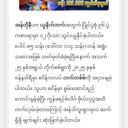
အန်တိုနီ
ဟာ
ယူနိုက်တက်
အတွက် ပြိုင်ပွဲစုံ ၉၆ ပွဲ
ကစားရာမှာ ၁၂ ဂိုးသာ သွင်းယူနိုင်ခဲ့ပါတယ်။
ပေါင် ၈၅ သန်း (ဒေါ်လာ ၁၁၄ သန်း) တန် အရှုံး
သမားအဖြစ် သတ်မှတ်ခံခဲ့ရပြီးနောက် အသက်
၂၅ နှစ်အရွယ် တိုက်စစ်မှူးကို ၂၀၂၅ ခုနှစ်
ဇန်နဝါရီမှာ စပိန်ကလပ်
ဘက်တစ်စ်
ကို အငှားချခဲ့
ပါတယ်။ သူဟာ စပိန်မှာ စွမ်းဆောင်ရည်
ကောင်းမွန်ခဲ့ပြီး ကွန်ဖရင့်စ်လိဂ် ဗိုလ်လုပွဲအထိ
တက်လှမ်းခဲ့တာကြောင့် အန်ဒါလူးရှားမှာပဲ ဆက်
ရှိဖို့ ချက်ချင်း ဆုံးဖြတ်ခဲ့ပါတယ်။