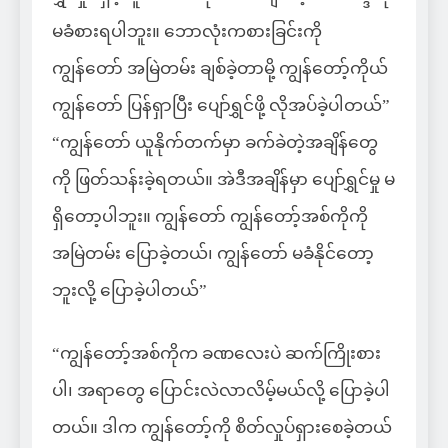
မခံစားရပါဘူး။ ဘောလုံးကစားခြင်းကို
ကျွန်တော် အမြဲတမ်း ချစ်ခဲ့တာမို့ ကျွန်တော့်ကိုယ်
ကျွန်တော် ပြန်ရှာပြီး ပျော်ရွှင်ဖို့ လိုအပ်ခဲ့ပါတယ်”
“ကျွန်တော် ယူနိုက်တက်မှာ ခက်ခဲတဲ့အချိန်တွေ
ကို ဖြတ်သန်းခဲ့ရတယ်။ အဲဒီအချိန်မှာ ပျော်ရွှင်မှု မ
ရှိတော့ပါဘူး။ ကျွန်တော် ကျွန်တော့်အစ်ကိုကို
အမြဲတမ်း ပြောခဲ့တယ်၊ ကျွန်တော် မခံနိုင်တော့
ဘူးလို့ ပြောခဲ့ပါတယ်”
“ကျွန်တော့်အစ်ကိုက ခဏလေးပဲ ဆက်ကြိုးစား
ပါ၊ အရာတွေ ပြောင်းလဲလာလိမ့်မယ်လို့ ပြောခဲ့ပါ
တယ်။ ဒါက ကျွန်တော့်ကို စိတ်လှုပ်ရှားစေခဲ့တယ်