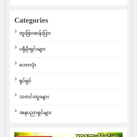
Categories
ထူးခြားဆန်းပြား
ပရိုမိုးရှင်းများ
ဘောလုံး
ရုပ်ရှင်
သတင်းထူးများ
အနုပညာရှင်များ