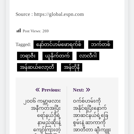
Source : https://global.espn.com
Post Views:
269
Tagged:
နော်တင်ဟမ်ဖောရက်စ်
ဘက်တစ်
ဘရာဇီး
ယူနိုက်တက်
လာလီဂါ
အန်ဆယ်လော့တီ
အန်တိုနီ
Previous:
Next:
Post
navigation
၂၀၀၆ ကမ္ဘာ့ဖလား
ဝက်စ်ဟမ်းကို
အနီကတ်အပြီး
အနိုင်ရပြီးနောက်
ရော်နယ်ဒိုရဲ့
အာဆင်နယ်ရဲ့ခြေ
နာမည်ဆိုးနဲ့
စွမ်းနဲ့ ဆာကာကို
ကျော်ကြားတဲ့
အာတီတာ ချီးကျူး