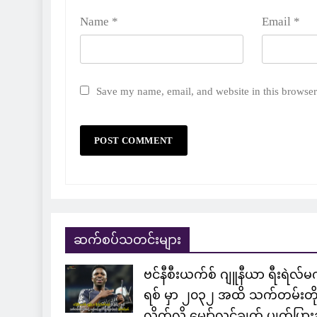
Name
*
Email
*
Save my name, email, and website in this browser
ဆက်စပ်သတင်းများ
ဗင်နီစီးယက်စ် ဂျူနီယာ ရီးရဲလ်မ
ရစ် မှာ ၂၀၃၂ အထိ သက်တမ်းတို
လိုက်လို့ မျှော်လင့်ချက် ပျက်ပြားခ