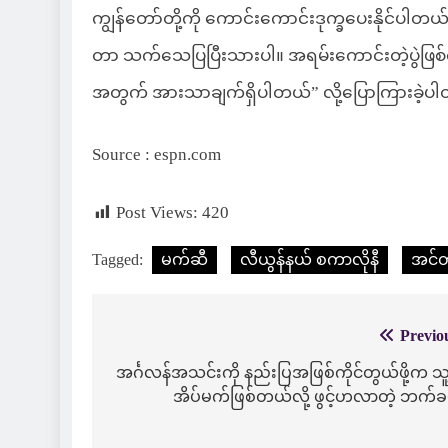
ကျွန်တော်တို့ကို ကောင်းကောင်းဒုက္ခပေးနိုင်ပါ
တာ သက်သေပြပြီးသားပါ။ အရမ်းကောင်းတဲ့ပွဲဖြစ်လာဖိ
အတွက် အားသာချက်ရှိပါတယ်” လို့ပြောကြားခဲ့ပ
Source : espn.com
Post Views:
420
Tagged:
မက်ဆီ
လီယွန်နယ် စကာလိုနီ
အင်တ
Previo
Post
navigation
အင်္ဂလန်အသင်းကို နည်းပြအဖြစ်ကိုင်တွယ်ဖို့က သူ့
အိပ်မက်ဖြစ်တယ်လို့ ဖွင့်ဟလာတဲ့ ဘက်ခ