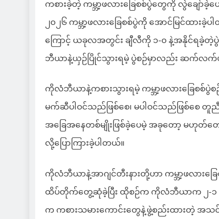
ကစားခဲ့တဲ့ ကမ္ဘာ့ဖလားခြေစစ်ပွဲတွေကို လွဲချော်ခဲ့ပ
၂၀၂၆ ကမ္ဘာ့ဖလားခြေစစ်ပွဲကို အောင်မြင်ထားခဲ့ပ
ကြောင့် ယခုလအတွင်း ချီလီကို ၁-၀ နဲ့အနိုင်ရခဲ့တဲ့
ဘီယာနဲ့ယှဉ်ပြိုင်သွားရမဲ့ ပွဲစဉ်မှာလည်း ဆက်လ
ကိုလံဘီယာနဲ့ကစားသွားရမဲ့ ကမ္ဘာ့ဖလားခြေစစ်ပွ
မက်ဆီပါဝင်သည်ဖြစ်စေ၊ မပါဝင်သည်ဖြစ်စေ တူညီတ
အခြေအနေတစ်မျိုးဖြစ်ခဲ့ပေမဲ့ အခုတော့ မဟုတ်
လို့ပြောကြားခဲ့ပါတယ်။
ကိုလံဘီယာနဲ့အာဂျင်တီးနားတို့ဟာ ကမ္ဘာ့ဖလားခြေစ
ထိပ်တိုက်တွေ့ဆုံခဲ့ပြီး ထိုစဉ်က ကိုလံဘီယာက ၂
က ကစားသမားကောင်းတွေနဲ့ဖွဲ့စည်းထားတဲ့ အသင်းက