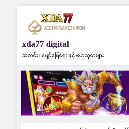
Skip
to
content
xda77 digital
သတင်း ၊ ဖျော်ဖြေရေး နှင့် ဗဟုသုတများ