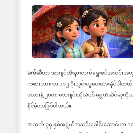
မက်ဆီ
ဟာ အာဂျင်တီးနားလက်ရွေးစင်အသင်းအတွက် ၂၀
ကစားထားကာ ၁၁၂ ဂိုးသွင်းယူပေးထားနိုင်ပါတယ်။
ဖလားနဲ့ ၂၀၀၈ ဘေဂျင်းအိုလံပစ် ရွှေတံဆိပ်ဆု
နိုင်ခဲ့တာဖြစ်ပါတယ်။
အသက်-၃၇ နှစ်အရွယ်အသင်းခေါင်းဆောင်ဟာ ဒဏ်ရာပ