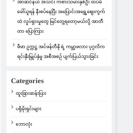
အာဆင်နယ် အသင်း ကစားသမားနှစ်ဦး ထပ်မံ
ခေါ်ယူရန် နီးစပ်နေပြီး အပြောင်းအရွှေ့ဈေးကွက်
ထဲ လှုပ်ရှားမှုတွေ မြင်တွေ့ရတော့မယ်လို့ အာတီ
တာ ပြောကြား
ဖီဖာ ဥက္ကဋ္ဌ အင်ဖန်တီနို ရဲ့ ကမ္ဘာ့ဖလား ပုဂ္ဂလိက
ရင်းနှီးမြှုပ်နှံမှု အစီအစဉ် ပျက်ပြယ်သွားခြင်း
Categories
ထူးခြားဆန်းပြား
ပရိုမိုးရှင်းများ
ဘောလုံး