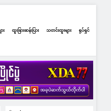
ျား
ထူးခြားဆန်းပြား
သတင်းထူးများ
ရုပ်ရှင်