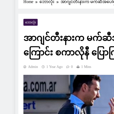
Home
ဘောလုံး
အာဂျင်တီးနားက မက်ဆီအပေါ်မှာ 
ဘောလုံး
အာဂျင်တီးနားက မက်ဆီအပေါ
ကြောင်း စကာလိုနီ ပြော
Admin
1 Year Ago
0
1 Mins