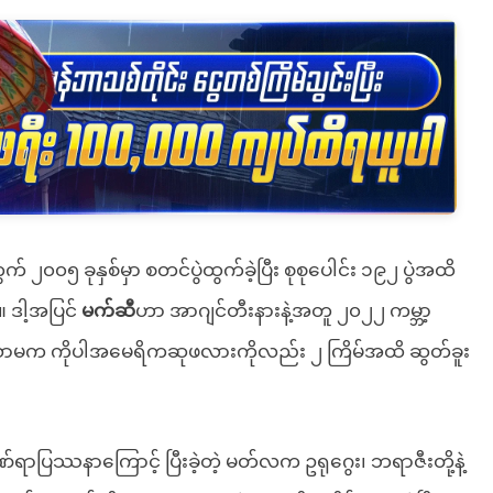
၀၅ ခုနှစ်မှာ စတင်ပွဲထွက်ခဲ့ပြီး စုစုပေါင်း ၁၉၂ ပွဲအထိ
 ဒါ့အပြင်
မက်ဆီ
ဟာ အာဂျင်တီးနားနဲ့အတူ ၂၀၂၂ ကမ္ဘာ့
ကိုသာမက ကိုပါအမေရိကဆုဖလားကိုလည်း ၂ ကြိမ်အထိ ဆွတ်ခူး
ြဿနာကြောင့် ပြီးခဲ့တဲ့ မတ်လက ဥရုဂွေး၊ ဘရာဇီးတို့နဲ့