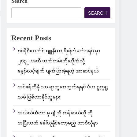
Search
SEARCH
Recent Posts
ဗင်နီစီးယက်စ် ဂျူနီယာ ရီးရဲလ်မက်ဒရစ် မှာ
၂၀၃၂ အထိ သက်တမ်းတိုးလိုက်လို့
မျှော်လင့်ချက် ပျက်ပြားခဲ့ရတဲ့ အာဆင်နယ်
အင်ဖန်တီနို သာ ရာထူးကထွက်ရရင် ဖီဖာ ဥက္ကဋ္ဌ
သစ် ဖြစ်လာနိုင်သူများ
အယ်လ်ဟီလာ မှ ဂျိုအို ကန်ဆယ်လို ကို
အပြီးသတ် ခေါ်ယူနိုင်တော့မည့် ဘာစီလိုနာ