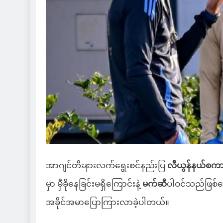
အာဂျင်တီးနားလက်ရွေးစင်နည်းပြ
လီယွန်နယ်စကာလ
မှာ မှီခိုနေခြင်းမရှိကြောင်းနဲ့
မက်ဆီ
ပါဝင်သည်ဖြစ်စေ 
အခိုင်အမာပြောကြားလာခဲ့ပါတယ်။