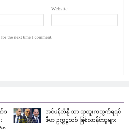
Website
 for the next time I comment.
က်ဒ
အင်ဖန်တီနို သာ ရာထူးကထွက်ရရင်
း
ဖီဖာ ဥက္ကဋ္ဌသစ် ဖြစ်လာနိုင်သူများ
ဲ့ရ