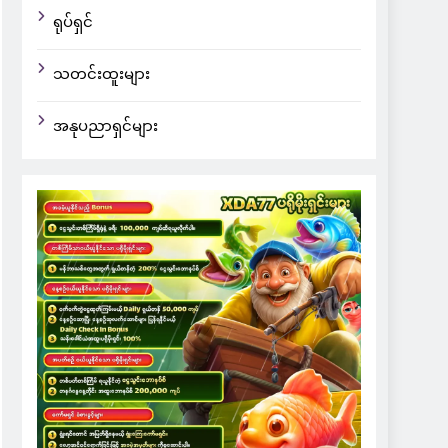
ရုပ်ရှင်
သတင်းထူးများ
အနုပညာရှင်များ