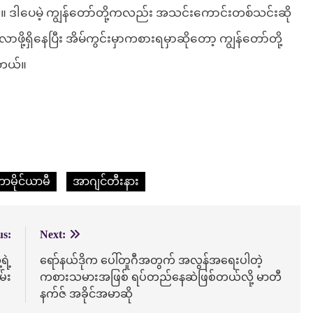
တယ်။ ဒါပေမဲ့ ကျွန်တော်တို့ကလည်း အသင်းကောင်းတစ်သင်းဆို
ု့ရှိနေပြီး အိမ်ကွင်းမှာကစားရမှာဆိုတော့ ကျွန်တော်တို့
ါတယ်။
ာမိုင်ယာမီ
အာဂျင်တီးနား
us:
Next:
ရဲ့
ရော်နယ်ဒိုက ပေါ်တူဂီအတွက် အလွန်အရေးပါတဲ့
မ်း
ကစားသမားအဖြစ် ရပ်တည်နေဆဲဖြစ်တယ်လို့ မာတီ
နက်ဇ် အခိုင်အမာဆို