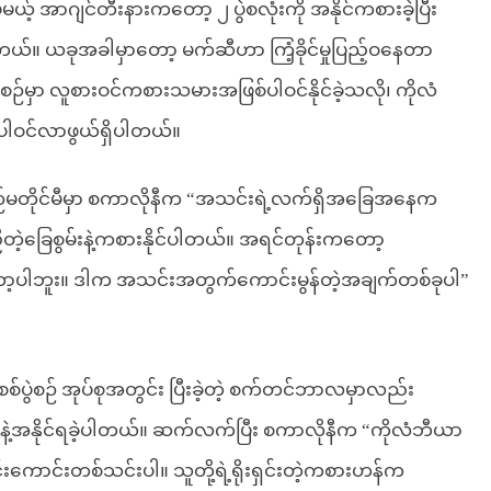
ေမယ့် အာဂျင်တီးနားကတော့ ၂ ပွဲစလုံးကို အနိုင်ကစားခဲ့ပြီး
ါတယ်။ ယခုအခါမှာတော့ မက်ဆီဟာ ကြံ့ခိုင်မှုပြည့်ဝနေတာ
ပွဲစဉ်မှာ လူစားဝင်ကစားသမားအဖြစ်ပါဝင်နိုင်ခဲ့သလို၊ ကိုလံ
က်ပါဝင်လာဖွယ်ရှိပါတယ်။
ဲစဉ်မတိုင်မီမှာ စကာလိုနီက “အသင်းရဲ့လက်ရှိအခြေအနေက
ဲ့ခြေစွမ်းနဲ့ကစားနိုင်ပါတယ်။ အရင်တုန်းကတော့
တော့ပါဘူး။ ဒါက အသင်းအတွက်ကောင်းမွန်တဲ့အချက်တစ်ခုပါ”
စ်ပွဲစဉ် အုပ်စုအတွင်း ပြီးခဲ့တဲ့ စက်တင်ဘာလမှာလည်း
-၁ နဲ့အနိုင်ရခဲ့ပါတယ်။ ဆက်လက်ပြီး စကာလိုနီက “ကိုလံဘီယာ
ောင်းတစ်သင်းပါ။ သူတို့ရဲ့ရိုးရှင်းတဲ့ကစားဟန်က