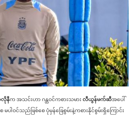
ိုနီ
က အသင်းဟာ ဂန္ထဝင်ကစားသမား
လီယွန်မက်ဆီ
အပေါ်
မပါဝင်သည်ဖြစ်စေ ပုံမှန်ခြေစွမ်းနဲ့ကစားနိုင်စွမ်းရှိကြောင်း