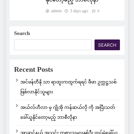
admin
3 days ago
0
Search
SEARCH
Recent Posts
အင်ဖန်တီနို သာ ရာထူးကထွက်ရရင် ဖီဖာ ဥက္ကဋ္ဌသစ်
ဖြစ်လာနိုင်သူများ
အယ်လ်ဟီလာ မှ ဂျိုအို ကန်ဆယ်လို ကို အပြီးသတ်
ခေါ်ယူနိုင်တော့မည့် ဘာစီလိုနာ
အာဆင်နယ် အသင်း ကစားသမားနှစ်ဦး ထပ်မံခေါ်ယူ