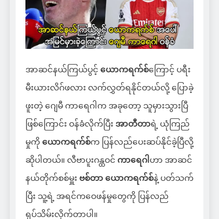
အာဆင်နယ်ကြယ်ပွင့်
ယောကရက်စ်
ကြောင့် ပရီး
မီးယားလိဂ်ဖလား လက်လွှတ်ရနိုင်တယ်လို့ ပြောခဲ့
ဖူးတဲ့ ဂျေမီ ကာရေဂါက အခုတော့ သူမှားသွားပြီ
ဖြစ်ကြောင်း ဝန်ခံလိုက်ပြီး
အာတီတာ
ရဲ့ ယုံကြည်
မှုကို
ယောကရက်စ်
က ပြန်လည်ပေးဆပ်နိုင်ခဲ့ပြီလို့
ဆိုပါတယ်။ လီဗာပူးဂန္ထဝင်
ကာရေဂါ
ဟာ အာဆင်
နယ်တိုက်စစ်မှူး
ဗစ်တာ ယောကရက်စ်
နဲ့ ပတ်သက်
ပြီး သူ့ရဲ့ အရင်ကဝေဖန်မှုတွေကို ပြန်လည်
ရုပ်သိမ်းလိုက်တာပါ။