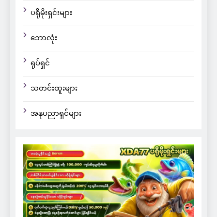
ပရိုမိုးရှင်းများ
ဘောလုံး
ရုပ်ရှင်
သတင်းထူးများ
အနုပညာရှင်များ