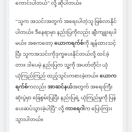
ကောင်းပါတယ်” လို့ ဆိုပါတယ်။
“သူက အသင်းအတွက် အရေးပါတဲ့သူ ဖြစ်လာနိုင်
ပါတယ်။ ဒီနေရာမှာ နည်းပြကိုလည်း ချီးကျူးရပါ
မယ်။ အစကတော့
ယောကရက်စ်
ကို ချန်ထားသင့်
ပြီး သူကအသင်းကိုဒုက္ခပေးနိုင်တယ်လို့ ထင်ခဲ့
တာ။ ဒါပေမဲ့ နည်းပြက သူ့ကို အပတ်တိုင်း ယုံ
ယုံကြည်ကြည် ထည့်သွင်းကစားခဲ့တယ်။
ယောက
ရက်စ်
ကလည်း
အာဆင်နယ်
အတွက် အရေးကြီး
ဆုံးပွဲမှာ ခြေစွမ်းပြပြီး နည်းပြရဲ့ ယုံကြည်မှုကို ပြန်
ပေးဆပ်သွားခဲ့ပါပြီ” လို့
ကာရေဂါ
က ပြောကြား
သွားပါတယ်။