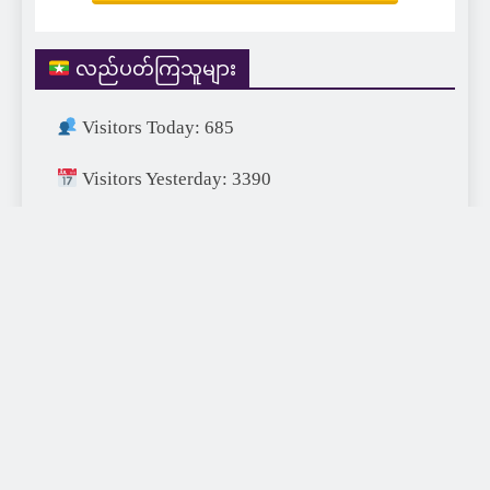
လည်ပတ်ကြသူများ
Visitors Today: 685
Visitors Yesterday: 3390
Visitors This Month: 18287
Visitors This Year: 682600
Visitors Last Year: 752715
Total Visitors: 1449460
XDA77 Digital 2026 | Designed & Developed by