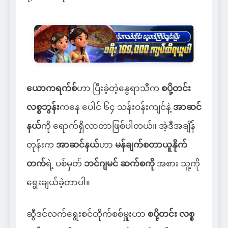
ယောကရက်စ်
ဟာ ပြီးခဲ့တဲ့နွေရာသီက
စပို့တင်း
လစ္စဘွန်း
ကနေ ပေါင် ၆၄ သန်းဝန်းကျင်နဲ့
အာဆင်
နယ်
ကို ရောက်ရှိလာတာဖြစ်ပါတယ်။ အဲ့ဒီအချိန်
တုန်းက
အာဆင်နယ်
ဟာ
မန်ချက်စတာယူနိုက်
တက်
ရဲ့ ပစ်မှတ်
ဘင်ဂျမင် ဆက်စကို
အစား သူ့ကို
ရွေးချယ်ခဲ့တာပါ။
ဆွီဒင်လက်ရွေးစင်တိုက်စစ်မှူးဟာ
စပို့တင်း လစ္စ