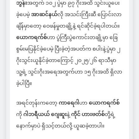
ဘွန်း
အတွက် ၁၀၂ ပွဲမှာ ၉၇ ဂိုးအထိ သွင်းယူပေး
ခဲ့ပေမဲ့
အာဆင်နယ်
လို အသင်းကြီးဆီ ပြောင်းလာ
ချိန်မှာတော့ ဝေဖန်မှုတချို့နဲ့ ရင်ဆိုင်ခဲ့ရပါတယ်။
ယောကရက်စ်
ဟာ ပွဲကြီးပွဲကောင်းတချို့မှာ ခြေ
စွမ်းမပြနိုင်ခဲ့ပေမဲ့ ပြီးခဲ့တဲ့အပတ်က စပါးနဲ့ပွဲမှာ ၂
ဂိုးသွင်းယူနိုင်ခဲ့တာကြောင့် ၂၀၂၅/၂၆ ရာသီမှာ
သူ့ရဲ့ သွင်းဂိုးအရေအတွက်ဟာ ၁၅ ဂိုးအထိ ရှိလာ
ခဲ့ပါပြီ။
အရင်တုန်းကတော့
ကာရေဂါ
ဟာ
ယောကရက်စ်
ကို
ဂါဘရီယယ် ဂျေဆူး
နဲ့
ကိုင် ဟားဗတ်စ်
တို့ရဲ့
နောက်မှာပဲ ရှိသင့်တယ်လို့ ယူဆခဲ့တာပါ။