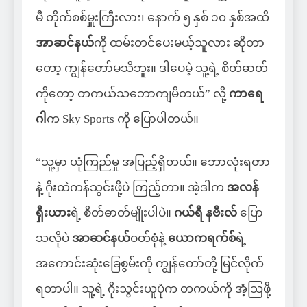
မီ တိုက်စစ်မှူးကြီးလား၊ နောက် ၅ နှစ် ၁၀ နှစ်အထိ
အာဆင်နယ်
ကို ထမ်းတင်ပေးမယ့်သူလား ဆိုတာ
တော့ ကျွန်တော်မသိဘူး။ ဒါပေမဲ့ သူ့ရဲ့ စိတ်ဓာတ်
ကိုတော့ တကယ်သဘောကျမိတယ်” လို့
ကာရေ
ဂါ
က Sky Sports ကို ပြောပါတယ်။
“သူ့မှာ ယုံကြည်မှု အပြည့်ရှိတယ်။ ဘောလုံးရတာ
နဲ့ ဂိုးထဲကန်သွင်းဖို့ပဲ ကြည့်တာ။ အဲ့ဒါက
အလန်
ရှီးယား
ရဲ့ စိတ်ဓာတ်မျိုးပါပဲ။
ဂယ်ရီ နဗီးလ်
ပြော
သလိုပဲ
အာဆင်နယ်
ဝတ်စုံနဲ့
ယောကရက်စ်
ရဲ့
အကောင်းဆုံးခြေစွမ်းကို ကျွန်တော်တို့ မြင်လိုက်
ရတာပါ။ သူ့ရဲ့ ဂိုးသွင်းယူပုံက တကယ်ကို အံ့သြဖို့