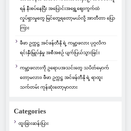
ရန် နီးစပ်နေပြီး အပြောင်းအရွှေ့ဈေးကွက်ထဲ
လှုပ်ရှားမှုတွေ မြင်တွေ့ရတော့မယ်လို့ အာတီတာ ပြော
ကြား
ဖီဖာ ဥက္ကဋ္ဌ အင်ဖန်တီနို ရဲ့ ကမ္ဘာ့ဖလား ပုဂ္ဂလိက
ရင်းနှီးမြှုပ်နှံမှု အစီအစဉ် ပျက်ပြယ်သွားခြင်း
ကမ္ဘာ့ဖလားကို ဥရောပအသင်းတွေ သပိတ်မှောက်
တော့မလား၊ ဖီဖာ ဥက္ကဋ္ဌ အင်ဖန်တီနို ရဲ့ ရာထူး
သက်တမ်း ကုန်ဆုံးတော့မှာလား
Categories
ထူးခြားဆန်းပြား