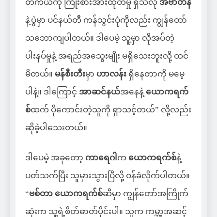
တကယ်ကို ကြိုးစားအားထုတ်မှု ရှိသလို
အဲဗာတန်
နဲ့ပွဲမှာ ပင်နယ်တီ ကန်သွင်းပုံကိုလည်း ကျွန်တော်
သဘောကျပါတယ်။ ဒါပေမဲ့ သူ့မှာ လိုအပ်တဲ့
ပါးနပ်မှုနဲ့ အရည်အသွေးမျိုး မရှိသေးဘူးလို့ ထင်
မိတယ်။
မန်စီးတီး
မှာ
ဟာလန်း
ရှိနေတာကို မမေ့
ပါနဲ့။ ဒါကြောင့်
အာဆင်နယ်
အနေနဲ့
ယောကရက်
စ်
ထက် ပိုကောင်းတဲ့သူကို ရှာသင့်တယ်” လို့လည်း
ဆိုခဲ့ပါသေးတယ်။
ဒါပေမဲ့ အခုတော့
ကာရေဂါ
က
ယောကရက်စ်
နဲ့
ပတ်သက်ပြီး သူမှားသွားပြီလို့ ဝန်ခံလိုက်ပါတယ်။
“
ဗစ်တာ ယောကရက်စ်
ဆီမှာ ကျွန်တော်အကြိုက်
ဆုံးက သူ့ရဲ့စိတ်ဓာတ်ပိုင်းပါ။ သူက ကမ္ဘာ့အဆင့်