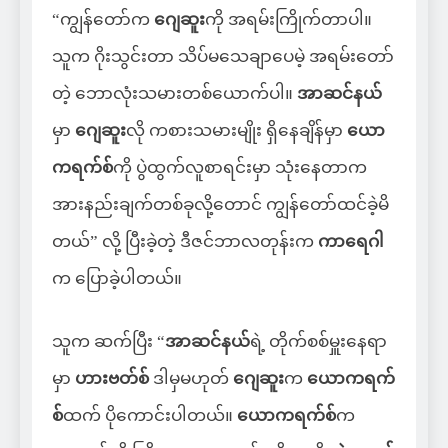
“ကျွန်တော်က
ဂျေဆူး
ကို အရမ်းကြိုက်တာပါ။
သူက ဂိုးသွင်းတာ သိပ်မသေချာပေမဲ့ အရမ်းတော်
တဲ့ ဘောလုံးသမားတစ်ယောက်ပါ။
အာဆင်နယ်
မှာ
ဂျေဆူး
လို ကစားသမားမျိုး ရှိနေချိန်မှာ
ယော
ကရက်စ်
ကို ပွဲထွက်လူစာရင်းမှာ သုံးနေတာက
အားနည်းချက်တစ်ခုလို့တောင် ကျွန်တော်ထင်ခဲ့မိ
တယ်” လို့ ပြီးခဲ့တဲ့ ဒီဇင်ဘာလတုန်းက
ကာရေဂါ
က ပြောခဲ့ပါတယ်။
သူက ဆက်ပြီး “
အာဆင်နယ်
ရဲ့ တိုက်စစ်မှူးနေရာ
မှာ
ဟားဗတ်စ်
ဒါမှမဟုတ်
ဂျေဆူး
က
ယောကရက်
စ်
ထက် ပိုကောင်းပါတယ်။
ယောကရက်စ်
က