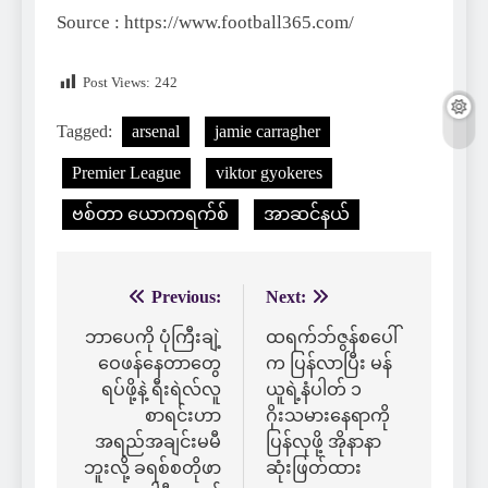
Source : https://www.football365.com/
Post Views:
242
Tagged:
arsenal
jamie carragher
Premier League
viktor gyokeres
ဗစ်တာ ယောကရက်စ်
အာဆင်နယ်
Previous:
Next:
Post
navigation
ဘာပေကို ပုံကြီးချဲ့
ထရက်ဘ်ဇွန်စပေါ်
ဝေဖန်နေတာတွေ
က ပြန်လာပြီး မန်
ရပ်ဖို့နဲ့ ရီးရဲလ်လူ
ယူရဲ့နံပါတ် ၁
စာရင်းဟာ
ဂိုးသမားနေရာကို
အရည်အချင်းမမီ
ပြန်လုဖို့ အိုနာနာ
ဘူးလို့ ခရစ်စတိုဖာ
ဆုံးဖြတ်ထား