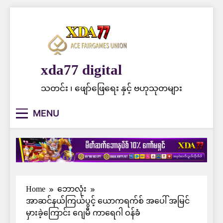
Skip
to
content
xda77 digital
သတင်း ၊ ဖျော်ဖြေရေး နှင့် ဗဟုသုတများ
MENU
Home
ဘောလုံး
အာဆင်နယ်ကြယ်ပွင့် ယောကရက်စ် အပေါ် အမြင်
မှားခဲ့ကြောင်း ဂျေမီ ကာရေဂါ ဝန်ခံ