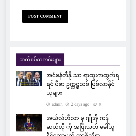
ဆက်စပ်သတင်းများ
အင်ဖန်တီနို သာ ရာထူးကထွက်ရ
ရင် ဖီဖာ ဥက္ကဋ္ဌသစ် ဖြစ်လာနိုင်
သူများ
admin
2 days ago
0
အယ်လ်ဟီလာ မှ ဂျိုအို ကန်
ဆယ်လို ကို အပြီးသတ် ခေါ်ယူ
နိုင်တော့မည့် ဘာစီလိုနာ