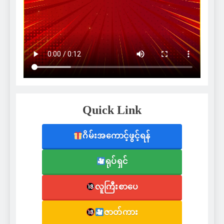
Quick Link
ဂိမ်းအကောင့်ဖွင့်ရန်
ရုပ်ရှင်
လူကြီးစာပေ
ဇာတ်ကား