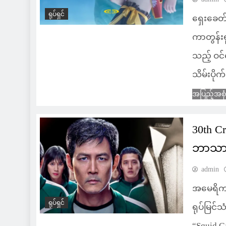
ရုပ်ရှင်
ရှေးခေတ
ကာတွန်းရ
သည့် ဝင်
သိမ်းပို
အပြည့်အစု
30th Cr
ဘာသာစက
admin
အမေရိကန်မ
ရုပ်ရှင်
ရုပ်မြင်
“Squid G