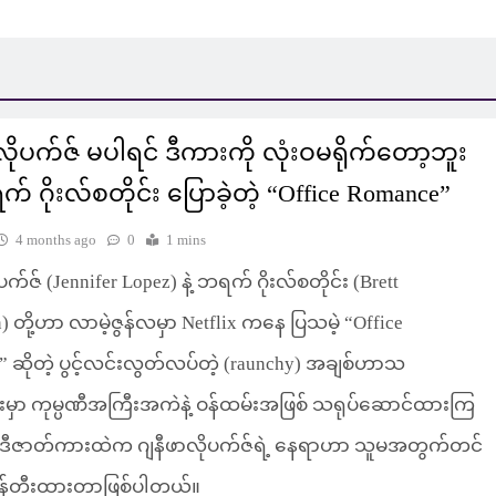
လိုပက်ဇ် မပါရင် ဒီကားကို လုံးဝမရိုက်တော့ဘူး
က် ဂိုးလ်စတိုင်း ပြောခဲ့တဲ့ “Office Romance”
4 months ago
0
1 mins
ပက်ဇ် (Jennifer Lopez) နဲ့ ဘရက် ဂိုးလ်စတိုင်း (Brett
n) တို့ဟာ လာမဲ့ဇွန်လမှာ Netflix ကနေ ပြသမဲ့ “Office
 ဆိုတဲ့ ပွင့်လင်းလွတ်လပ်တဲ့ (raunchy) အချစ်ဟာသ
မှာ ကုမ္ပဏီအကြီးအကဲနဲ့ ဝန်ထမ်းအဖြစ် သရုပ်ဆောင်ထားကြ
ဒီဇာတ်ကားထဲက ဂျနီဖာလိုပက်ဇ်ရဲ့ နေရာဟာ သူမအတွက်တင်
ဖန်တီးထားတာဖြစ်ပါတယ်။