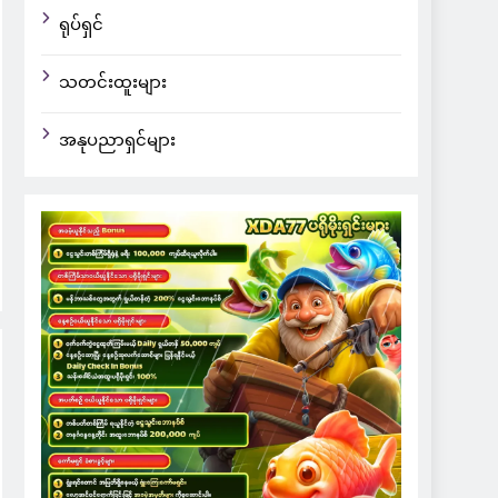
ရုပ်ရှင်
သတင်းထူးများ
အနုပညာရှင်များ