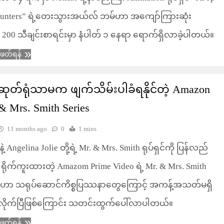
unters” ရဲ့တေးသွားအယ်လ် ဘမ်ဟာ အကျော်ကြားဆုံး
d 200 သီချင်းစာရင်းမှာ နံပါတ် ၁ နေရာ ရောက်ရှိလာခဲ့ပါတယ်။
ံဖတ်ရန်
ုတ်ရုံသာမက ဖျက်သိမ်းပါခံရနိုင်တဲ့ Amazon
 & Mrs. Smith Series
11 months ago
0
1 mins
နဲ့ Angelina Jolie တို့ရဲ့ Mr. & Mrs. Smith ရုပ်ရှင်ကို ပြန်လည်
ျ ရိုက်ကူးထားတဲ့ Amazom Prime Video ရဲ့ Mr. & Mrs. Smith
2 ဟာ သရုပ်ဆောင်ကိစ္စပြဿနာတွေကြောင့် အကန့်အသတ်မရှိ
င်းလိုက်ပြီဖြစ်ကြောင်း သတင်းထွက်ပေါ်လာပါတယ်။
ံဖတ်ရန်