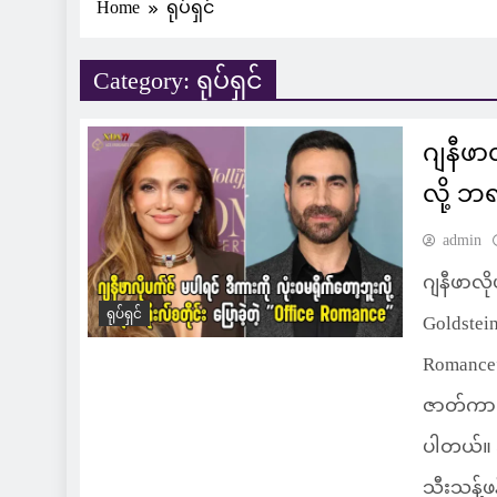
Home
ရုပ်ရှင်
Category:
ရုပ်ရှင်
ဂျနီဖာ
လို့ ဘရ
admin
ဂျနီဖာလို
ရုပ်ရှင်
Goldstei
Romance”
ဇာတ်ကား
ပါတယ်။ 
သီးသန့်