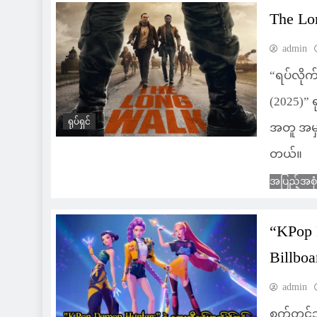
The Lo
admin
“ရပ်လိုက်
(2025)” 
ရုပ်ရှင်
အတူ အမှန
တယ်။
အပြည့်အစု
“KPop
Billboa
admin
စက်တင်ဘာ