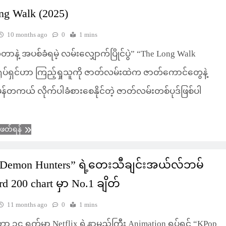
ng Walk (2025)
10 months ago
0
1 mins
တာနဲ့ အပစ်ခံရမဲ့ လမ်းလျှောက်ပြိုင်ပွဲ” “The Long Walk
ရုပ်ရှင်ဟာ ကြည့်ရှုသူကို ဇာတ်လမ်းထဲက ဇာတ်ကောင်တွေနဲ့
်တကယ် လိုက်ပါခံစားစေနိုင်တဲ့ ဇာတ်လမ်းတစ်ပုဒ်ဖြစ်ပါ
ံဖတ်ရန်
 Demon Hunters” ရဲ့တေးသီချင်းအယ်လ်ဘမ်
rd 200 chart မှာ No.1 ချိတ်
11 months ago
0
1 mins
 ၁၄ ရက်မှာ Netflix ရဲ့နာမည်ကြီး Animation ရုပ်ရှင် “KPop