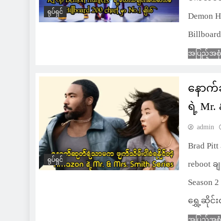
ရုပ်ရှင်
Demon H
Billboar
အပြည့်အစု
နောက်ဆ
ရဲ့ Mr.
admin
Brad Pitt 
ရုပ်ရှင်
reboot ခ
Season 
ရွှေ့ဆို
အပြည့်အစု