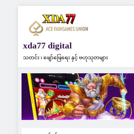
Skip
to
content
xda77 digital
သတင်း ၊ ဖျော်ဖြေရေး နှင့် ဗဟုသုတများ