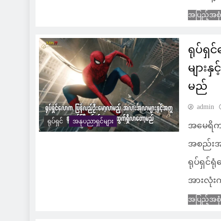
အပြည့်အစု
ရုပ်ရ
များနှ
မည်
admin
ရုပ်ရှင်
အနုပညာရှင်များ
အမေရိကန်န
အစည်းအဝေ
ရုပ်ရှင်
အားလုံး
အပြည့်အစု