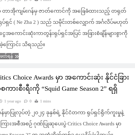
် တာအိုကျမ်းဂန်မှ ဇာတ်ကောင်ကို အခြေခံထားသည့် တရုတ်
ုပ်ရှင် ( Ne Zha 2 ) သည် သမိုင်းတစ်လျှောက် အင်္ဂလိပ်မဟုတ်
ငွေအကောင်းဆုံးကာတွန်းရုပ်ရှင်အပြင် အခြားစံချိန်များစွာကို
က်ခဲ့ကြောင်း သိရသည်။
ံဖတ်ရန်
itics Choice Awards မှာ အကောင်းဆုံး နိုင်ငံခြား
ားစီးရီးကို “Squid Game Season 2” ရရှိ
1 year ago
0
1 mins
ှာပြုလုပ်တဲ့ ၂၀၂၄ ခုနှစ်ရဲ့ နိုင်ငံတကာ ရုပ်ရှင်ရိုက်ကူးမှုနဲ့
သံကြားအစီအစဉ် ဂုဏ်ပြုဆုပေးပွဲ Critics Choice Awards မှာ
ame Season 2” က ဆုတံဆိတ်တစ်ခု ရယူနိုင်ခဲ့ပါတယ်။