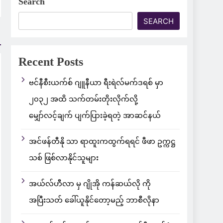
Search
SEARCH
Recent Posts
ဗင်နီစီးယက်စ် ဂျူနီယာ ရီးရဲလ်မက်ဒရစ် မှာ
၂၀၃၂ အထိ သက်တမ်းတိုးလိုက်လို့
မျှော်လင့်ချက် ပျက်ပြားခဲ့ရတဲ့ အာဆင်နယ်
အင်ဖန်တီနို သာ ရာထူးကထွက်ရရင် ဖီဖာ ဥက္ကဋ္ဌ
သစ် ဖြစ်လာနိုင်သူများ
အယ်လ်ဟီလာ မှ ဂျိုအို ကန်ဆယ်လို ကို
အပြီးသတ် ခေါ်ယူနိုင်တော့မည့် ဘာစီလိုနာ