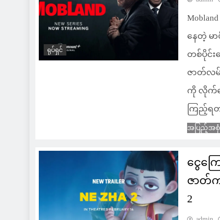
Mobland
နေတဲ့ မ
ရုပ်ရှင်
တစ်ပိုင်
ဇာတ်လမ်းက
ကို လိုက်
ကြည့်ရတ
အပြည့်အစု
ငွေကြေ
ဇာတ်ကာ
2
admin