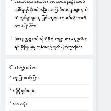
အာဆင်နယ် အသင်း ကစားသမားနှစ်ဦး ထပ်မံ
ခေါ်ယူရန် နီးစပ်နေပြီး အပြောင်းအရွှေ့ဈေးကွက်
ထဲ လှုပ်ရှားမှုတွေ မြင်တွေ့ရတော့မယ်လို့ အာတီ
တာ ပြောကြား
ဖီဖာ ဥက္ကဋ္ဌ အင်ဖန်တီနို ရဲ့ ကမ္ဘာ့ဖလား ပုဂ္ဂလိက
ရင်းနှီးမြှုပ်နှံမှု အစီအစဉ် ပျက်ပြယ်သွားခြင်း
Categories
ထူးခြားဆန်းပြား
ပရိုမိုးရှင်းများ
ဘောလုံး