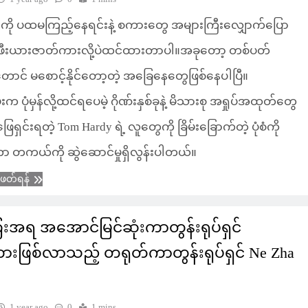
 ကို ပထမကြည့်နေရင်းနဲ့ စကားတွေ အများကြီးလျှောက်ပြော
ာဖီးယားဇာတ်ကားလို့ပဲထင်ထားတာပါ။အခုတော့ တစ်ပတ်
းတောင် မစောင့်နိုင်တော့တဲ့ အခြေနေတွေဖြစ်နေပါပြီ။
 ပုံမှန်လို့ထင်ရပေမဲ့ ဂိုဏ်းနှစ်ခုနဲ့ မိသားစု အရှုပ်အထုတ်တွေ
ဖြေရှင်းရတဲ့ Tom Hardy ရဲ့ လူတွေကို ခြိမ်းခြောက်တဲ့ ပုံစံကို
ာ တကယ်ကို ဆွဲဆောင်မှုရှိလွန်းပါတယ်။
ံဖတ်ရန်
းအရ အအောင်မြင်ဆုံးကာတွန်းရုပ်ရှင်
းဖြစ်လာသည့် တရုတ်ကာတွန်းရုပ်ရှင် Ne Zha
1 year ago
0
1 mins