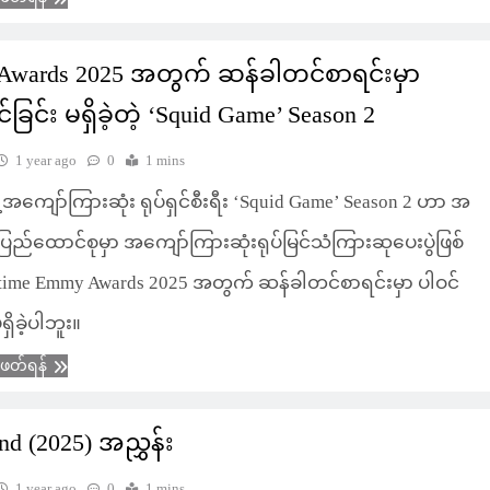
Awards 2025 အတွက် ဆန်ခါတင်စာရင်းမှာ
ုင်ခြင်း မရှိခဲ့တဲ့ ‘Squid Game’ Season 2
1 year ago
0
1 mins
ဲ့အကျော်ကြားဆုံး ရုပ်ရှင်စီးရီး ‘Squid Game’ Season 2 ဟာ အ
ြည်ထောင်စုမှာ အကျော်ကြားဆုံးရုပ်မြင်သံကြားဆုပေးပွဲဖြစ်
etime Emmy Awards 2025 အတွက် ဆန်ခါတင်စာရင်းမှာ ပါဝင်
မရှိခဲ့ပါဘူး။
ံဖတ်ရန်
d (2025) အညွှန်း
1 year ago
0
1 mins