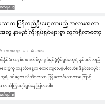
ံဖတ်ရန်
ှင်လောက ပြန်လည်ဦးမော့လာမည့် အလားအလာ
င့်အတူ နာမည်ကြီးရုပ်ရှင်များစွာ ထွက်ရှိလာတော့
4 months ago
0
1 mins
ိုင်ငံ၊ လာ့စ်ဗေးဂတ်စ်မှာ ရုပ်ရှင်ရုံပိုင်ရှင်တွေရဲ့ နှစ်ပတ်လည်
းပွဲကို တနင်္လာနေ့က စတင်ကျင်းပခဲ့ပါတယ်။ ဒီနှစ်အစပိုင်း
ရုံတွေရဲ့ ဝင်ငွေက သိသိသာသာ ပြန်ကောင်းလာတာကြောင့်
က တက်ကြွပျော်ရွှင်နေကြတာပါ။
ံဖတ်ရန်