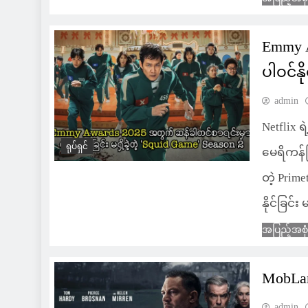
Emmy 
ပါဝင်နိ
admin
Netflix ရ
ရုပ်ရှင်
မေရိကန်ပ
တဲ့ Prim
နိုင်ခြင်း 
အပြည့်အစု
MobLan
admin