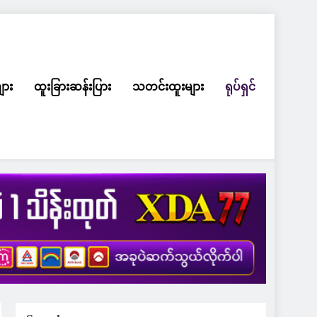
ျား
ထူးခြားဆန်းပြား
သတင်းထူးများ
ရုပ်ရှင်