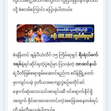
တွင်းအငွေ့အသက်တွေဟာ ကွဲပြားခြားနားခဲ့တယ်
လို့ ခံစားမိကြောင်း ပြောခဲ့ပါတယ်။
စံချိန်တင် ချန်ပီယံလိဂ် ၁၅ ကြိမ်ဆုရှင်
ရီးရဲလ်မက်
ဒရစ်
နဲ့ရင်ဆိုင်ရတဲ့ပွဲစဉ်မှာ ပြသခဲ့တဲ့
အာဆင်နယ်
ရဲ့ပီတိဖြစ်စရာစွမ်းဆောင်ရည်က စပိန်မြို့တော်
မှာကျင်းပမဲ့ ဒုတိယအကျော့ပွဲစဉ်မတိုင်ခင်
နောက်ဆုံးလေးသင်းစာရင်းဆီ ဝင်ရောက်နိုင်ဖို့
အတွက် ခိုင်မာအားကောင်းတဲ့အခြေအနေတစ်ရပ်
ကို ဖန်တီးပေးခဲ့ပါတယ်။