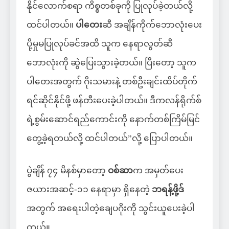
နိုင်လောက်စရာ ကိစ္စတစ်ခုကို ပြုလုပ်ခဲ့တယ်လို့
ထင်ပါတယ်။
ပါတေး
ဆီ အချိန်ကိုက်ဘောလုံးပေး
ပို့မှုမပြုလုပ်ခင်အထိ သူက နေရာလွတ်ဆီ
ဘောလုံးကို ဆွဲပြေးသွားခဲ့တယ်။ ပြီးတော့ သူက
ပါတေးအတွက် ဂိုးသမားနဲ့ တစ်ဦးချင်းထိပ်တိုက်
ရင်ဆိုင်နိုင်ဖို့ ဖန်တီးပေးခဲ့ပါတယ်။ ဒီကလန်ရိုက်စ်
ရဲ့စွမ်းဆောင်ရည်ကောင်းကို နောက်တစ်ကြိမ်မြင်
တွေ့ခဲ့ရတယ်လို့ ထင်ပါတယ်”လို့ ပြောပါတယ်။
ပွဲချိန် ၇၄ မိနစ်မှာတော့
ဝစ်ဆာ
က အမှတ်ပေး
ဇယားအဆင့်-၁၁ နေရာမှာ ရှိနေတဲ့
ဘရန့်ဖို့ဒ်
အတွက် အရေးပါတဲ့ချေပဂိုးကို သွင်းယူပေးခဲ့ပါ
တယ်။