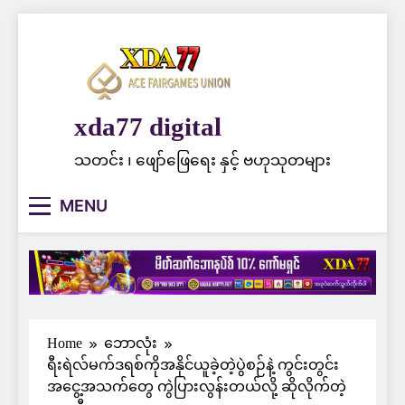
Skip
to
content
xda77 digital
သတင်း ၊ ဖျော်ဖြေရေး နှင့် ဗဟုသုတများ
MENU
Home
ဘောလုံး
ရီးရဲလ်မက်ဒရစ်ကိုအနိုင်ယူခဲ့တဲ့ပွဲစဉ်နဲ့ ကွင်းတွင်း
အငွေ့အသက်တွေ ကွဲပြားလွန်းတယ်လို့ ဆိုလိုက်တဲ့