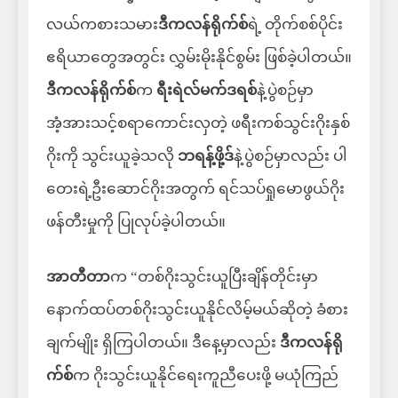
လယ်ကစားသမား
ဒီကလန်ရိုက်စ်
ရဲ့ တိုက်စစ်ပိုင်း
ဧရိယာတွေအတွင်း လွှမ်းမိုးနိုင်စွမ်း ဖြစ်ခဲ့ပါတယ်။
ဒီကလန်ရိုက်စ်
က
ရီးရဲလ်မက်ဒရစ်
နဲ့ပွဲစဉ်မှာ
အံ့အားသင့်စရာကောင်းလှတဲ့ ဖရီးကစ်သွင်းဂိုးနှစ်
ဂိုးကို သွင်းယူခဲ့သလို
ဘရန့်ဖို့ဒ်
နဲ့ပွဲစဉ်မှာလည်း ပါ
တေးရဲ့ဦးဆောင်ဂိုးအတွက် ရင်သပ်ရှုမောဖွယ်ဂိုး
ဖန်တီးမှုကို ပြုလုပ်ခဲ့ပါတယ်။
အာတီတာ
က “တစ်ဂိုးသွင်းယူပြီးချိန်တိုင်းမှာ
နောက်ထပ်တစ်ဂိုးသွင်းယူနိုင်လိမ့်မယ်ဆိုတဲ့ ခံစား
ချက်မျိုး ရှိကြပါတယ်။ ဒီနေ့မှာလည်း
ဒီကလန်ရို
က်စ်
က ဂိုးသွင်းယူနိုင်ရေးကူညီပေးဖို့ မယုံကြည်