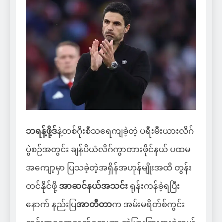
ဘရန့်ဖို့ဒ်
နဲ့တစ်ဂိုးစီသရေကျခဲ့တဲ့ ပရီးမီးယားလိဂ်
ပွဲစဉ်အတွင်း ချန်ပီယံလိဂ်ကွာတားဖိုင်နယ် ပထမ
အကျော့မှာ ပြသခဲ့တဲ့အရှိန်အဟုန်မျိုးအထိ တွန်း
တင်နိုင်ဖို့
အာဆင်နယ်အသင်း
ရုန်းကန်ခဲ့ရပြီး
နောက် နည်းပြ
အာတီတာ
က အမ်းမရိတ်စ်ကွင်း