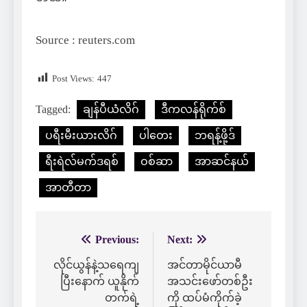
Source : reuters.com
Post Views:
447
Tagged:
ချန်ပီယံလိဂ်
ဒီကလန်ရိုက်စ်
ပရီးမီးယားလိဂ်
ပါတေး
ဘရန့်ဖို့ဒ်
ရီးရဲလ်မက်ဒရစ်
ဝစ်ဆာ
အာဆင်နယ်
အာတီတာ
Previous:
Next:
Post
navigation
လိုင်ယွန်နဲ့သရေကျ
အင်တာမိုင်ယာမီ
ပြီးနောက် ယူနိုက်
အသင်းဖော်တစ်ဦး
တက်ရဲ့
ကို ထပ်မံကိုက်ခဲ့