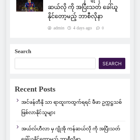
ဆယ်လို ကို အပြီးသတ် ခေါ်ယူ
နိုင်တော့မည့် ဘာစီလိုနာ
admin
4 days ago
0
Search
SEARCH
Recent Posts
အင်ဖန်တီနို သာ ရာထူးကထွက်ရရင် ဖီဖာ ဥက္ကဋ္ဌသစ်
ဖြစ်လာနိုင်သူများ
အယ်လ်ဟီလာ မှ ဂျိုအို ကန်ဆယ်လို ကို အပြီးသတ်
ခေါ်ယူနိုင်တော့မည့် ဘာစီလိုနာ