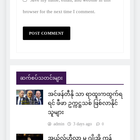
browser for the next time I comment.
ဆက်စပ်သတင်းများ
အင်ဖန်တီနို သာ ရာထူးကထွက်ရ
ရင် ဖီဖာ ဥက္ကဋ္ဌသစ် ဖြစ်လာနိုင်
သူများ
admin
3 days ago
0
အယ်လ်ဟီလာ မှ ဂျိုအို ကန်