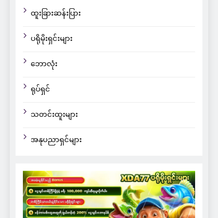
ထူးခြားဆန်းပြား
ပရိုမိုးရှင်းများ
ဘောလုံး
ရုပ်ရှင်
သတင်းထူးများ
အနုပညာရှင်များ