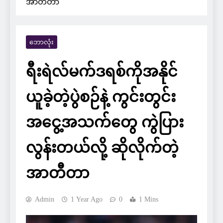
အာတီတာ
ဘောလုံး
ရီးရဲလ်မက်ဒရစ်ကိုအနိုင်
ယူခဲ့တဲ့ပွဲစဉ်နဲ့ ကွင်းတွင်း
အငွေ့အသက်တွေ ကွဲပြား
လွန်းတယ်လို့ ဆိုလိုက်တဲ့
အာတီတာ
Admin
1 Year Ago
0
1 Mins