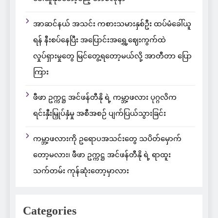
အာဆင်နယ် အသင်း ကစားသမားနှစ်ဦး ထပ်မံခေါ်ယူ
ရန် နီးစပ်နေပြီး အပြောင်းအရွှေ့ဈေးကွက်ထဲ
လှုပ်ရှားမှုတွေ မြင်တွေ့ရတော့မယ်လို့ အာတီတာ ပြော
ကြား
ဖီဖာ ဥက္ကဋ္ဌ အင်ဖန်တီနို ရဲ့ ကမ္ဘာ့ဖလား ပုဂ္ဂလိက
ရင်းနှီးမြှုပ်နှံမှု အစီအစဉ် ပျက်ပြယ်သွားခြင်း
ကမ္ဘာ့ဖလားကို ဥရောပအသင်းတွေ သပိတ်မှောက်
တော့မလား၊ ဖီဖာ ဥက္ကဋ္ဌ အင်ဖန်တီနို ရဲ့ ရာထူး
သက်တမ်း ကုန်ဆုံးတော့မှာလား
Categories