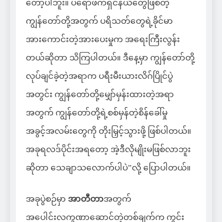
တော့ပါဘူး။ ပရော်ဖက်ရှင်နယ်တွေဖြစ်တဲ့
ကျွန်တော်တို့အတွက် ပရိသတ်တွေရဲ့ခိုင်မာ
အားကောင်းတဲ့အားပေးမှုက အရေးကြီးလွန်း
တယ်ဆိုတာ သိကြပါတယ်။ ဒီနေ့မှာ ကျွန်တော်တို့
လုပ်ချင်ခဲ့တဲ့အရာက ပရီးမီးယားလိဂ်ပြိုင်ပွဲ
အတွင်း ကျွန်တော်တို့မျှော်မှန်းထားတဲ့အရာ
အတွက် ကျွန်တော်တို့ရဲ့စစ်မှန်တဲ့စိန်ခေါ်မှု
အခွင့်အလမ်းတွေကို တိုးမြှင့်သွားဖို့ ဖြစ်ပါတယ်။
အခုရလဒ်ပိုင်းအရတော့ အဲ့ဒီလိုမျိုးမဖြစ်လာဘူး
ဆိုတာ သေချာသလောက်ပါပဲ”လို့ ပြောပါတယ်။
အခုပွဲစဉ်မှာ
အာတီတာ
အတွက်
အပေါင်းလက္ခဏာဆောင်တဲ့တစ်ချက်က ကွင်း