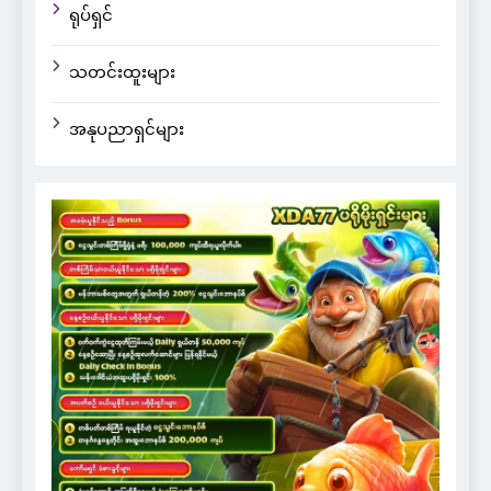
ရုပ်ရှင်
သတင်းထူးများ
အနုပညာရှင်များ