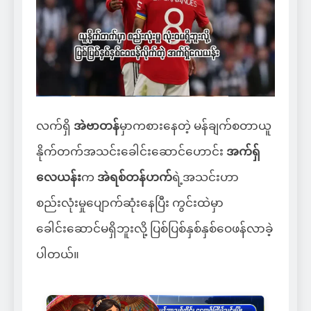
လက်ရှိ
အဲဗာတန်
မှာကစားနေတဲ့ မန်ချက်စတာယူ
နိုက်တက်အသင်းခေါင်းဆောင်ဟောင်း
အက်ရှ်
လေယန်း
က
အဲရစ်တန်ဟက်
ရဲ့အသင်းဟာ
စည်းလုံးမှုပျောက်ဆုံးနေပြီး ကွင်းထဲမှာ
ခေါင်းဆောင်မရှိဘူးလို့ ပြစ်ပြစ်နှစ်နှစ်ဝေဖန်လာခဲ့
ပါတယ်။