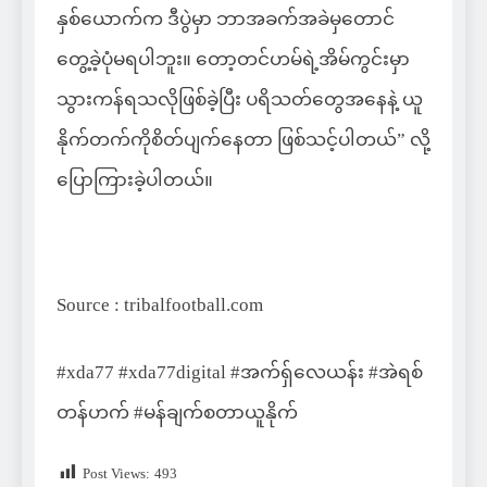
နှစ်ယောက်က ဒီပွဲမှာ ဘာအခက်အခဲမှတောင်
တွေ့ခဲ့ပုံမရပါဘူး။ တော့တင်ဟမ်ရဲ့အိမ်ကွင်းမှာ
သွားကန်ရသလိုဖြစ်ခဲ့ပြီး ပရိသတ်တွေအနေနဲ့ ယူ
နိုက်တက်ကိုစိတ်ပျက်နေတာ ဖြစ်သင့်ပါတယ်” လို့
ပြောကြားခဲ့ပါတယ်။
Source : tribalfootball.com
#xda77 #xda77digital #အက်ရှ်လေယန်း #အဲရစ်
တန်ဟက် #မန်ချက်စတာယူနိုက်
Post Views:
493