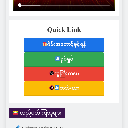
Quick Link
ဂိမ်းအကောင့်ဖွင့်ရန်
ရုပ်ရှင်
လူကြီးစာပေ
ဇာတ်ကား
လည်ပတ်ကြသူများ