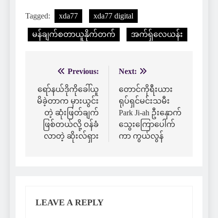
Tagged:
xda77
xda77 digital
မန်ချက်စတာယူနိုက်တက်
အက်ရှ်လေယန်း
Previous:
Next:
Post
navigation
ရော်နယ်ဒိုကိုခေါ်ယူ
တောင်ကိုရီးယား
မိခဲ့တာက မှားယွင်း
ရုပ်ရှင်မင်းသမီး
တဲ့ ဆုံးဖြတ်ချက်
Park Ji-ah ဦးနှောက်
ဖြစ်တယ်လို့ ဝန်ခံ
သွေးကြောပေါက်
လာတဲ့ ဆိုးလ်ရှား
ကာ ကွယ်လွန်
LEAVE A REPLY