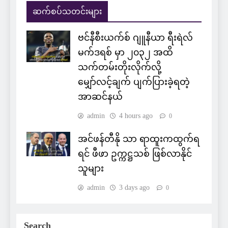
ဆက်စပ်သတင်းများ
ဗင်နီစီးယက်စ် ဂျူနီယာ ရီးရဲလ်
မက်ဒရစ် မှာ ၂၀၃၂ အထိ
သက်တမ်းတိုးလိုက်လို့
မျှော်လင့်ချက် ပျက်ပြားခဲ့ရတဲ့
အာဆင်နယ်
admin
4 hours ago
0
အင်ဖန်တီနို သာ ရာထူးကထွက်ရ
ရင် ဖီဖာ ဥက္ကဋ္ဌသစ် ဖြစ်လာနိုင်
သူများ
admin
3 days ago
0
Search