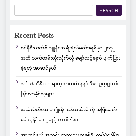
SEARCH
Recent Posts
ဗင်နီစီးယက်စ် ဂျူနီယာ ရီးရဲလ်မက်ဒရစ် မှာ ၂၀၃၂
အထိ သက်တမ်းတိုးလိုက်လို့ မျှော်လင့်ချက် ပျက်ပြား
ခဲ့ရတဲ့ အာဆင်နယ်
အင်ဖန်တီနို သာ ရာထူးကထွက်ရရင် ဖီဖာ ဥက္ကဋ္ဌသစ်
ဖြစ်လာနိုင်သူများ
အယ်လ်ဟီလာ မှ ဂျိုအို ကန်ဆယ်လို ကို အပြီးသတ်
ခေါ်ယူနိုင်တော့မည့် ဘာစီလိုနာ
အာဆင်နယ် အသင်း ကစားသမားနှစ်ဦး ထပ်မံခေါ်ယူ