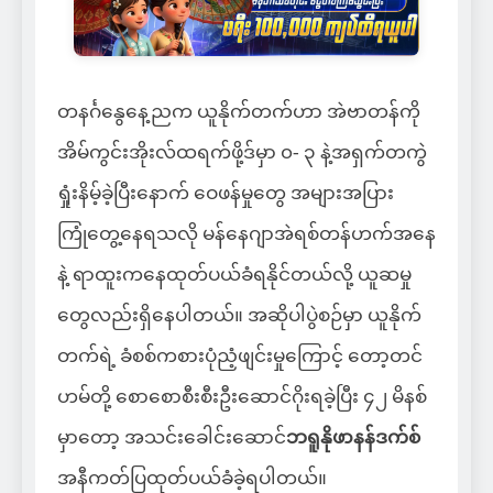
တနင်္ဂနွေနေ့ညက ယူနိုက်တက်ဟာ အဲဗာတန်ကို
အိမ်ကွင်းအိုးလ်ထရက်ဖို့ဒ်မှာ ၀- ၃ နဲ့အရှက်တကွဲ
ရှုံးနိမ့်ခဲ့ပြီးနောက် ဝေဖန်မှုတွေ အများအပြား
ကြုံတွေ့နေရသလို မန်နေဂျာအဲရစ်တန်ဟက်အနေ
နဲ့ ရာထူးကနေထုတ်ပယ်ခံရနိုင်တယ်လို့ ယူဆမှု
တွေလည်းရှိနေပါတယ်။ အဆိုပါပွဲစဉ်မှာ ယူနိုက်
တက်ရဲ့ ခံစစ်ကစားပုံညံ့ဖျင်းမှုကြောင့် တော့တင်
ဟမ်တို့ စောစောစီးစီးဦးဆောင်ဂိုးရခဲ့ပြီး ၄၂ မိနစ်
မှာတော့ အသင်းခေါင်းဆောင်
ဘရူနိုဖာနန်ဒက်စ်
အနီကတ်ပြထုတ်ပယ်ခံခဲ့ရပါတယ်။