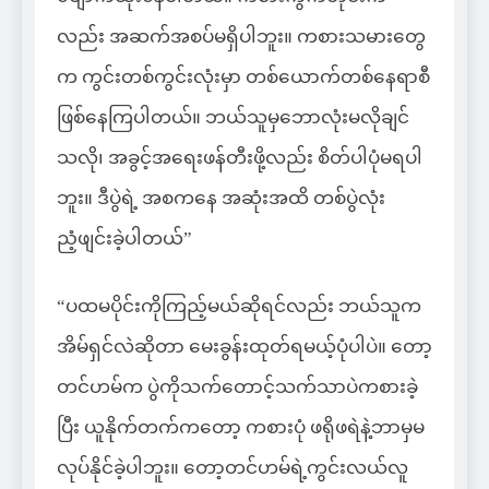
လည်း အဆက်အစပ်မရှိပါဘူး။ ကစားသမားတွေ
က ကွင်းတစ်ကွင်းလုံးမှာ တစ်ယောက်တစ်နေရာစီ
ဖြစ်နေကြပါတယ်။ ဘယ်သူမှဘောလုံးမလိုချင်
သလို၊ အခွင့်အရေးဖန်တီးဖို့လည်း စိတ်ပါပုံမရပါ
ဘူး။ ဒီပွဲရဲ့ အစကနေ အဆုံးအထိ တစ်ပွဲလုံး
ညံ့ဖျင်းခဲ့ပါတယ်”
“ပထမပိုင်းကိုကြည့်မယ်ဆိုရင်လည်း ဘယ်သူက
အိမ်ရှင်လဲဆိုတာ မေးခွန်းထုတ်ရမယ့်ပုံပါပဲ။ တော့
တင်ဟမ်က ပွဲကိုသက်တောင့်သက်သာပဲကစားခဲ့
ပြီး ယူနိုက်တက်ကတော့ ကစားပုံ ဖရိုဖရဲနဲ့ဘာမှမ
လုပ်နိုင်ခဲ့ပါဘူး။ တော့တင်ဟမ်ရဲ့ကွင်းလယ်လူ