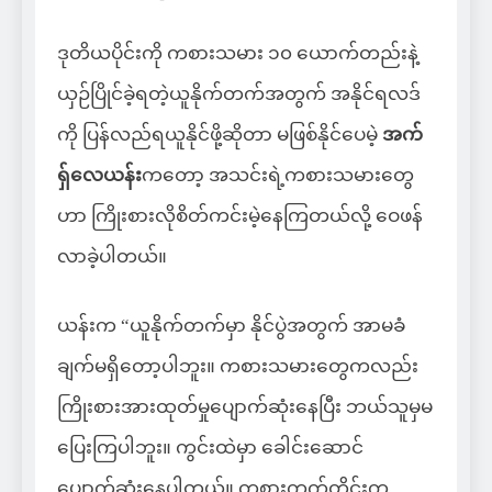
ဒုတိယပိုင်းကို ကစားသမား ၁၀ ယောက်တည်းနဲ့
ယှဉ်ပြိုင်ခဲ့ရတဲ့ယူနိုက်တက်အတွက် အနိုင်ရလဒ်
ကို ပြန်လည်ရယူနိုင်ဖို့ဆိုတာ မဖြစ်နိုင်ပေမဲ့
အက်
ရှ်လေယန်း
ကတော့ အသင်းရဲ့ကစားသမားတွေ
ဟာ ကြိုးစားလိုစိတ်ကင်းမဲ့နေကြတယ်လို့ ဝေဖန်
လာခဲ့ပါတယ်။
ယန်းက “ယူနိုက်တက်မှာ နိုင်ပွဲအတွက် အာမခံ
ချက်မရှိတော့ပါဘူး။ ကစားသမားတွေကလည်း
ကြိုးစားအားထုတ်မှုပျောက်ဆုံးနေပြီး ဘယ်သူမှမ
ပြေးကြပါဘူး။ ကွင်းထဲမှာ ခေါင်းဆောင်
ပျောက်ဆုံးနေပါတယ်။ ကစားကွက်တိုင်းက