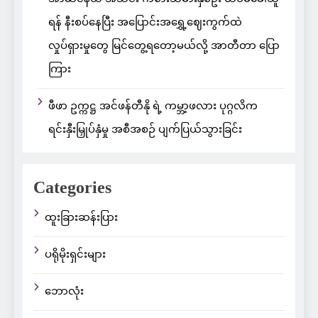
ရန် နီးစပ်နေပြီး အပြောင်းအရွှေ့ဈေးကွက်ထဲ
လှုပ်ရှားမှုတွေ မြင်တွေ့ရတော့မယ်လို့ အာတီတာ ပြော
ကြား
ဖီဖာ ဥက္ကဋ္ဌ အင်ဖန်တီနို ရဲ့ ကမ္ဘာ့ဖလား ပုဂ္ဂလိက
ရင်းနှီးမြှုပ်နှံမှု အစီအစဉ် ပျက်ပြယ်သွားခြင်း
Categories
ထူးခြားဆန်းပြား
ပရိုမိုးရှင်းများ
ဘောလုံး