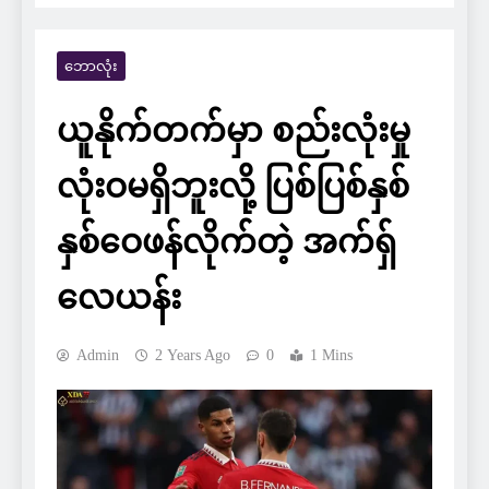
ဘောလုံး
ယူနိုက်တက်မှာ စည်းလုံးမှု
လုံးဝမရှိဘူးလို့ ပြစ်ပြစ်နှစ်
နှစ်ဝေဖန်လိုက်တဲ့ အက်ရှ်
လေယန်း
Admin
2 Years Ago
0
1 Mins