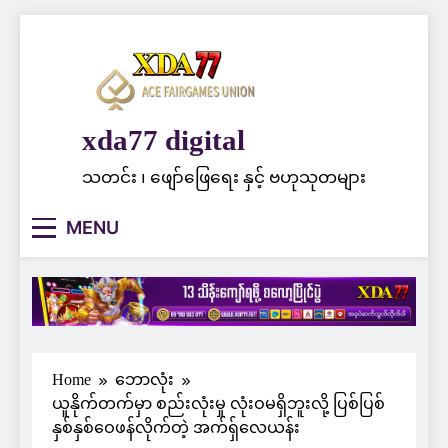
Skip
to
content
xda77 digital
သတင်း ၊ ဖျော်ဖြေရေး နှင့် ဗဟုသုတများ
MENU
Home
ဘောလုံး
ယူနိုက်တက်မှာ စည်းလုံးမှု လုံးဝမရှိဘူးလို့ ပြစ်ပြစ်
နှစ်နှစ်ဝေဖန်လိုက်တဲ့ အက်ရှ်လေယန်း