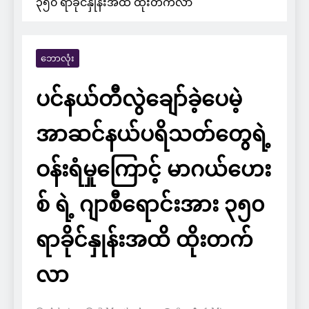
၃၅၀ ရာခိုင်နှုန်းအထိ ထိုးတက်လာ
ဘောလုံး
ပင်နယ်တီလွဲချော်ခဲ့ပေမဲ့
အာဆင်နယ်ပရိသတ်တွေရဲ့
ဝန်းရံမှုကြောင့် မာဂယ်ဟေး
စ် ရဲ့ ဂျာစီရောင်းအား ၃၅၀
ရာခိုင်နှုန်းအထိ ထိုးတက်
လာ