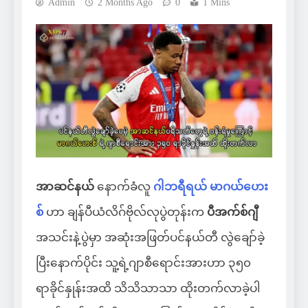
Admin
2 Months Ago
0
1 Mins
အာဆင်နယ်
နောက်ခံလူ
ဂါဘရီရယ် မာဂယ်ဟေး
စ်
ဟာ ချန်ပီယံလိဂ်ဗိုလ်လုပွဲတုန်းက
ပီအက်စ်ဂျီ
အသင်းနဲ့ပွဲမှာ အဆုံးအဖြတ်ပင်နယ်တီ လွဲချော်ခဲ့
ပြီးနောက်ပိုင်း သူ့ရဲ့ဂျာစီရောင်းအားဟာ ၃၅၀
ရာခိုင်နှုန်းအထိ သိသိသာသာ ထိုးတက်လာခဲ့ပါ