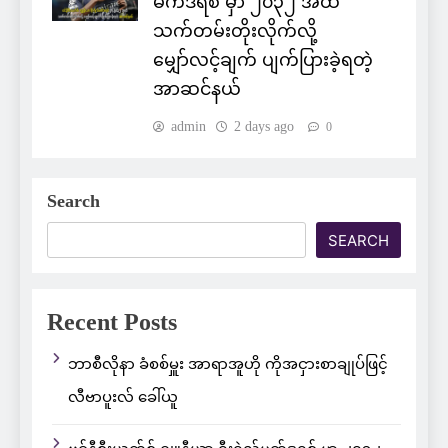
မက်ဒရစ် မှာ ၂၀၃၂ အထိ
သက်တမ်းတိုးလိုက်လို့
မျှော်လင့်ချက် ပျက်ပြားခဲ့ရတဲ့
အာဆင်နယ်
admin
2 days ago
0
Search
SEARCH
Recent Posts
ဘာစီလိုနာ ခံစစ်မှူး အာရာအူဟို ကိုအငှားစာချုပ်ဖြင့်
လီဗာပူးလ် ခေါ်ယူ