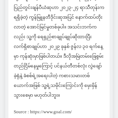
ပြည်တွင်းချန်ပီယံဆုဟာ ၂၀၂၃-၂၄ ရာသီတုန်းက
ရရှိခဲ့တဲ့ ကွန်မြူနတီဒိုင်းဆုအပြင် နောက်ထပ်တိုး
လာတဲ့ အောင်မြင်မှုတစ်ခုပါ။ အသင်းဘက်က
လည်း သူ့ကို ရေရှည်စာချုပ်ချုပ်ဆိုထားပြီး
လက်ရှိစာချုပ်ဟာ ၂၀၂၉ ခုနှစ် ဇွန်လ ၃၀ ရက်နေ့
မှာ ကုန်ဆုံးမှာဖြစ်ပါတယ်။ ဒီလိုအမြဲတမ်းခြေစွမ်း
တည်ငြိမ်နေမှုကြောင့် ပင်နယ်တီတစ်လုံး လွဲချော်
ခဲ့ရုံနဲ့ ခံစစ်ရဲ့အရေးပါတဲ့ ကစားသမားတစ်
ယောက်အဖြစ် သူ့ရဲ့သမိုင်းကြောင်းကို မှေးမှိန်
သွားစေမှာ မဟုတ်ပါဘူး။
Source : https://www.goal.com/