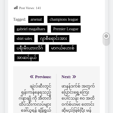
Post Views:
141
Tagged:
arsenal
champions league
gabriel magalhaes
Premier League
shirt sales
ဂျာစီရောင်းအား
ပရီးမီးယားလိဂ်
မာဂယ်ဟေးစ်
အာဆင်နယ်
Previous:
Next:
Post
navigation
ချဲလ်ဆီးတွင်
ဖာနန်ဒက်စ် အတွက်
ရုန်းကန်နေရသည့်
ပြောင်းရွှေ့ကြေး
ဂါနာချို ကို အီတလီ
ပေါင်သန်း ၈၀ အထိ
ထိပ်သီးကလပ်များ
ဝက်စ်ဟမ်း တောင်း
ခေါ်ယူရန် ချိန်ရွယ်
ဆိုမည်ဖြစ်ပြီး မန်