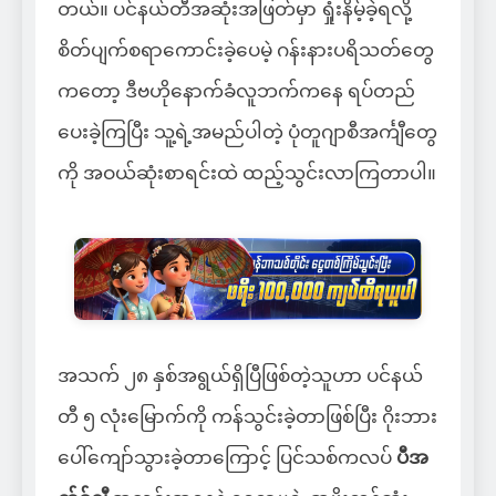
တယ်။ ပင်နယ်တီအဆုံးအဖြတ်မှာ ရှုံးနိမ့်ခဲ့ရလို့
စိတ်ပျက်စရာကောင်းခဲ့ပေမဲ့ ဂန်းနားပရိသတ်တွေ
ကတော့ ဒီဗဟိုနောက်ခံလူဘက်ကနေ ရပ်တည်
ပေးခဲ့ကြပြီး သူ့ရဲ့အမည်ပါတဲ့ ပုံတူဂျာစီအင်္ကျီတွေ
ကို အဝယ်ဆုံးစာရင်းထဲ ထည့်သွင်းလာကြတာပါ။
အသက် ၂၈ နှစ်အရွယ်ရှိပြီဖြစ်တဲ့သူဟာ ပင်နယ်
တီ ၅ လုံးမြောက်ကို ကန်သွင်းခဲ့တာဖြစ်ပြီး ဂိုးဘား
ပေါ်ကျော်သွားခဲ့တာကြောင့် ပြင်သစ်ကလပ်
ပီအ