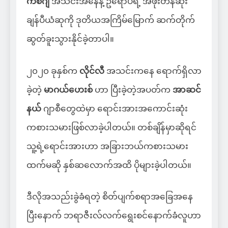
က်စ်ဂျီ
အသင်းအနေနဲ့ ဥရောပရဲ့ အဖိုးတန်ဆုံး
ချန်ပီယံဆုကို ဒုတိယအကြိမ်မြောက် ဆက်တိုက်
ဆွတ်ခူးသွားနိုင်ခဲ့တာပါ။
၂၀၂၀ ခုနှစ်က
လိုင်လီ
အသင်းကနေ ရောက်ရှိလာ
ခဲ့တဲ့
မာဂယ်ဟေးစ်
ဟာ ပြီးခဲ့တဲ့အပတ်က
အာဆင်
နယ်
ဂျာစီတွေထဲမှာ ရောင်းအားအကောင်းဆုံး
ကစားသမားဖြစ်လာခဲ့ပါတယ်။ တစ်ချိန်မှာဆိုရင်
သူ့ရဲ့ရောင်းအားဟာ အခြားဘယ်ကစားသမား
ထက်မဆို နှစ်ဆလောက်အထိ ပိုများခဲ့ပါတယ်။
ဒီလိုအသည်းခွဲခံရတဲ့ စိတ်ပျက်စရာအခြေအနေ
ပြီးနောက် ဘရာဇီးလ်လက်ရွေးစင်နောက်ခံလူဟာ