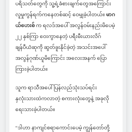
ပရိသတ်တွေကို သူ့ရဲ့ခံစားချက်တွေအကြောင်း
လူမှုကွန်ရက်ကနေတစ်ဆင့် ဝေမျှခဲ့ပါတယ်။
မာဂ
ယ်ဟေးစ်
က ရလဒ်အပေါ် အလွန်ဝမ်းနည်းမိပေမဲ့
၂၂ နှစ်ကြာ ဝေးကွာနေတဲ့ ပရီးမီးယားလိဂ်
ချန်ပီယံဆုကို ဆွတ်ခူးနိုင်ခဲ့တဲ့ အသင်းအပေါ်
အလွန်ဂုဏ်ယူမိကြောင်း အလေးအနက် ပြော
ကြားခဲ့ပါတယ်။
သူက ရာသီအပေါ် ပြန်လည်သုံးသပ်ရင်း
နှလုံးသားထဲကလာတဲ့ စကားလုံးတွေနဲ့ အခုလို
ရေးသားခဲ့ပါတယ်။
“ဒါဟာ နာကျင်စရာကောင်းပေမဲ့ ကျွန်တော်တို့