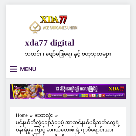
Skip
to
content
xda77 digital
သတင်း ၊ ဖျော်ဖြေရေး နှင့် ဗဟုသုတများ
MENU
Home
ဘောလုံး
ပင်နယ်တီလွဲချော်ခဲ့ပေမဲ့ အာဆင်နယ်ပရိသတ်တွေရဲ့
ဝန်းရံမှုကြောင့် မာဂယ်ဟေးစ် ရဲ့ ဂျာစီရောင်းအား