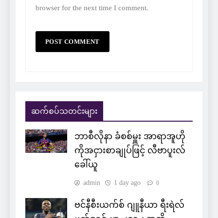
browser for the next time I comment.
ဆက်စပ်သတင်းများ
ဘာစီလိုနာ ခံစစ်မှူး အာရာအူဟို
ကိုအငှားစာချုပ်ဖြင့် လီဗာပူးလ်
ခေါ်ယူ
admin
1 day ago
0
ဗင်နီစီးယက်စ် ဂျူနီယာ ရီးရဲလ်