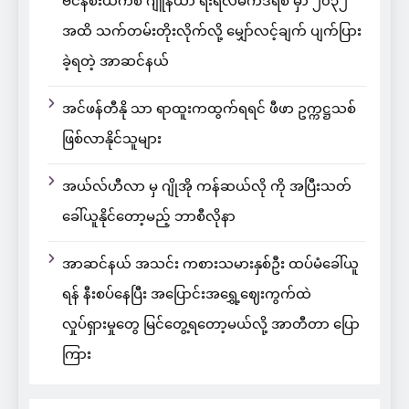
ဗင်နီစီးယက်စ် ဂျူနီယာ ရီးရဲလ်မက်ဒရစ် မှာ ၂၀၃၂
အထိ သက်တမ်းတိုးလိုက်လို့ မျှော်လင့်ချက် ပျက်ပြား
ခဲ့ရတဲ့ အာဆင်နယ်
အင်ဖန်တီနို သာ ရာထူးကထွက်ရရင် ဖီဖာ ဥက္ကဋ္ဌသစ်
ဖြစ်လာနိုင်သူများ
အယ်လ်ဟီလာ မှ ဂျိုအို ကန်ဆယ်လို ကို အပြီးသတ်
ခေါ်ယူနိုင်တော့မည့် ဘာစီလိုနာ
အာဆင်နယ် အသင်း ကစားသမားနှစ်ဦး ထပ်မံခေါ်ယူ
ရန် နီးစပ်နေပြီး အပြောင်းအရွှေ့ဈေးကွက်ထဲ
လှုပ်ရှားမှုတွေ မြင်တွေ့ရတော့မယ်လို့ အာတီတာ ပြော
ကြား