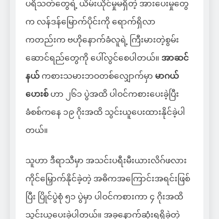
ပရိသတ်တွေရဲ့ ယိမ်းယိုင်မှုမရှိတဲ့ အားပေးမှုတွေ
က လန်ဒန်မြောက်ပိုင်းကို ရောက်ရှိလာ
ကတည်းက ဗဟိုနောက်ခံလူရဲ့ ကြီးမားတဲ့စွမ်း
ဆောင်ရည်တွေကို ပေါ်လွင်စေပါတယ်။
အာဆင်
နယ်
ကစားသမားဘဝတစ်လျှောက်မှာ
မာဂယ်
ဟေးစ်
ဟာ ၂၆၁ ပွဲအထိ ပါဝင်ကစားပေးခဲ့ပြီး
ခံစစ်ကနေ ၁၉ ဂိုးအထိ သွင်းယူပေးထားနိုင်ခဲ့ပါ
တယ်။
သူဟာ ဒီရာသီမှာ အသင်းပရီးမီးယားလိဂ်ဖလား
ကိုင်မြှောက်နိုင်ခဲ့တဲ့ အဓိကအကြောင်းအရင်းဖြစ်
ပြီး ပြိုင်ပွဲစုံ ၅၁ ပွဲမှာ ပါဝင်ကစားကာ ၄ ဂိုးအထိ
သွင်းယူပေးခဲ့ပါတယ်။ အခုနောက်ဆုံးရရှိခဲ့တဲ့