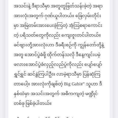
အသင်းနဲ့ ဒီရာသီမှာ အတူတူဖြတ်သန်းခဲ့တဲ့ အရာ
အားလုံးအတွက် ဂုဏ်ယူပါတယ်။ ခြေလှမ်းတိုင်း
မှာ အမြဲတမ်းအားပေးခဲ့ကြတဲ့ အံ့ဩစရာကောင်း
တဲ့ ပရိသတ်တွေကိုလည်း ကျေးဇူးတင်ပါတယ်။
ခင်ဗျားတို့အားလုံးဟာ ဒီခရီးစဉ်ကို ကျွန်တော်တို့နဲ့
အတူ အောင်ပွဲခံဖို့ ထိုက်တန်သလို ဒီနေ့ကျင်းပမဲ့
ဖလားအောင်ပွဲခံလှည့်လည်ပွဲကိုလည်း ပျော်ပျော်
ရွှင်ရွှင် ဆင်နွှဲကြပါဦး။ လာမဲ့ရာသီမှာ ပြန်ဆုံကြ
တာပေါ့။ အားလုံးကိုချစ်တဲ့ Big Gabi။” သူဟာ ဒီ
နှစ်ထဲမှာ အသင်းအတွက် အဓိကကျတဲ့ မဏ္ဍိုင်
တစ်ခု ဖြစ်ခဲ့ပါတယ်။