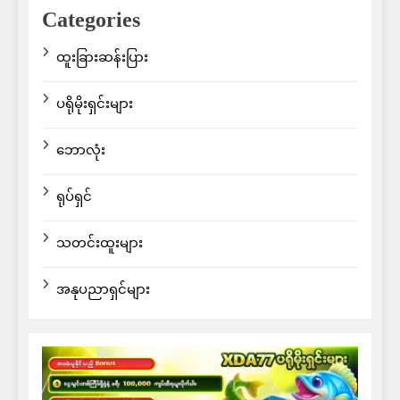
Categories
ထူးခြားဆန်းပြား
ပရိုမိုးရှင်းများ
ဘောလုံး
ရုပ်ရှင်
သတင်းထူးများ
အနုပညာရှင်များ