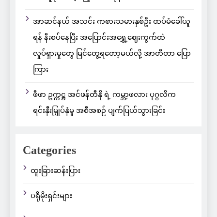
အာဆင်နယ် အသင်း ကစားသမားနှစ်ဦး ထပ်မံခေါ်ယူ
ရန် နီးစပ်နေပြီး အပြောင်းအရွှေ့ဈေးကွက်ထဲ
လှုပ်ရှားမှုတွေ မြင်တွေ့ရတော့မယ်လို့ အာတီတာ ပြော
ကြား
ဖီဖာ ဥက္ကဋ္ဌ အင်ဖန်တီနို ရဲ့ ကမ္ဘာ့ဖလား ပုဂ္ဂလိက
ရင်းနှီးမြှုပ်နှံမှု အစီအစဉ် ပျက်ပြယ်သွားခြင်း
Categories
ထူးခြားဆန်းပြား
ပရိုမိုးရှင်းများ