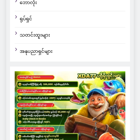
ဘောလုံး
ရုပ်ရှင်
သတင်းထူးများ
အနုပညာရှင်များ