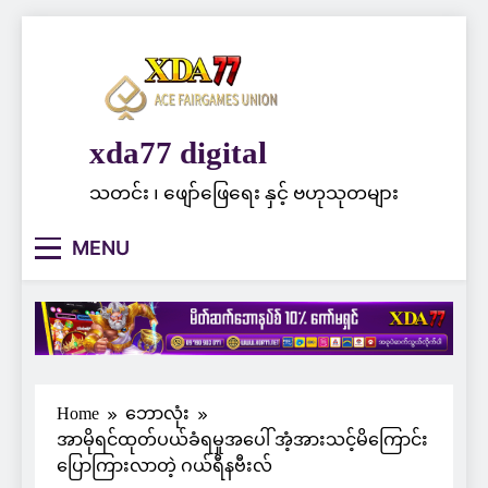
Skip
to
content
xda77 digital
သတင်း ၊ ဖျော်ဖြေရေး နှင့် ဗဟုသုတများ
MENU
Home
ဘောလုံး
အာမိုရင်ထုတ်ပယ်ခံရမှုအပေါ် အံ့အားသင့်မိကြောင်း
ပြောကြားလာတဲ့ ဂယ်ရီနဗီးလ်