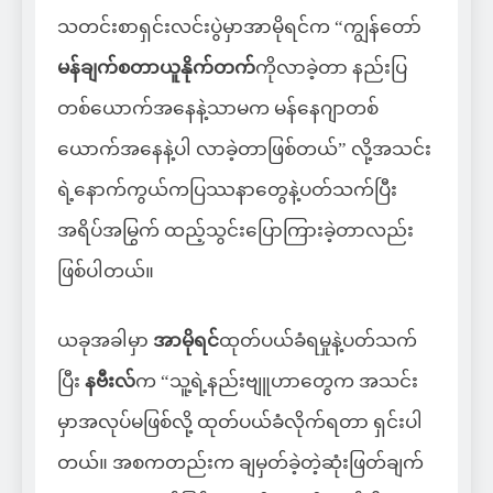
သတင်းစာရှင်းလင်းပွဲမှာအာမိုရင်က “ကျွန်တော်
မန်ချက်စတာယူနိုက်တက်
ကိုလာခဲ့တာ နည်းပြ
တစ်ယောက်အနေနဲ့သာမက မန်နေဂျာတစ်
ယောက်အနေနဲ့ပါ လာခဲ့တာဖြစ်တယ်” လို့အသင်း
ရဲ့နောက်ကွယ်ကပြဿနာတွေနဲ့ပတ်သက်ပြီး
အရိပ်အမြွက် ထည့်သွင်းပြောကြားခဲ့တာလည်း
ဖြစ်ပါတယ်။
ယခုအခါမှာ
အာမိုရင်
ထုတ်ပယ်ခံရမှုနဲ့ပတ်သက်
ပြီး
နဗီးလ်
က “သူ့ရဲ့နည်းဗျူဟာတွေက အသင်း
မှာအလုပ်မဖြစ်လို့ ထုတ်ပယ်ခံလိုက်ရတာ ရှင်းပါ
တယ်။ အစကတည်းက ချမှတ်ခဲ့တဲ့ဆုံးဖြတ်ချက်