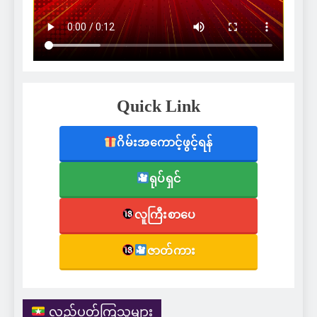
Quick Link
ဂိမ်းအကောင့်ဖွင့်ရန်
ရုပ်ရှင်
လူကြီးစာပေ
ဇာတ်ကား
လည်ပတ်ကြသူများ