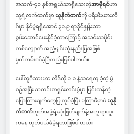
အသက်-၄၀ နှစ်အရွယ်သာရှိသေးတဲ့
အာမိုရင်
ဟာ
သူ့ရဲ့လက်ထက်မှာ
ယူနိုက်တက်
ကို ပရီးမီးယားလိ
ဂ်မှာ နိုင်ပွဲရရှိအောင် ၃၁.၉ ရာခိုင်နှုန်းသာ
စွမ်း‌ဆောင်ပေးနိုင်ခဲ့တာကြောင့် အသင်းသမိုင်း
တစ်လျှောက် အညံ့ဖျင်းဆုံးနည်းပြအဖြစ်
မှတ်တမ်းဝင်ခဲ့ပြီလည်းဖြစ်ပါတယ်။
ပေါ်တူဂီသားဟာ လိဒ်ကို ၁-၁ နဲ့သရေကျခဲ့တဲ့ ပွဲ
စဉ်အပြီး သတင်းစာရှင်းလင်းပွဲမှာ ပြင်းထန်တဲ့
ပြောကြားချက်တွေပြုလုပ်ခဲ့ပြီး မကြာမီမှာပဲ
ယူနို
က်တက်
ဘုတ်အဖွဲ့ရဲ့ဆုံးဖြတ်ချက်နဲ့အတူ ရာထူး
ကနေ ထုတ်ပယ်ခံခဲ့ရတာဖြစ်ပါတယ်။