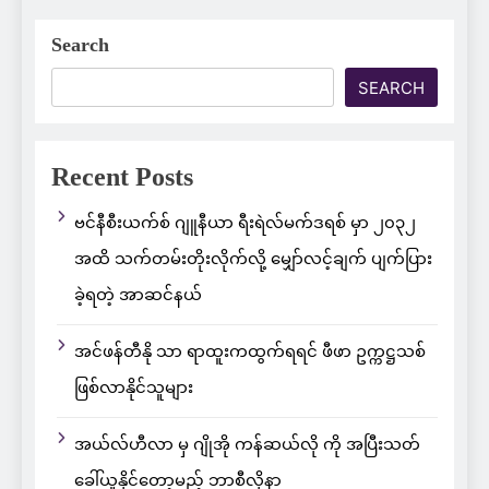
Search
SEARCH
Recent Posts
ဗင်နီစီးယက်စ် ဂျူနီယာ ရီးရဲလ်မက်ဒရစ် မှာ ၂၀၃၂
အထိ သက်တမ်းတိုးလိုက်လို့ မျှော်လင့်ချက် ပျက်ပြား
ခဲ့ရတဲ့ အာဆင်နယ်
အင်ဖန်တီနို သာ ရာထူးကထွက်ရရင် ဖီဖာ ဥက္ကဋ္ဌသစ်
ဖြစ်လာနိုင်သူများ
အယ်လ်ဟီလာ မှ ဂျိုအို ကန်ဆယ်လို ကို အပြီးသတ်
ခေါ်ယူနိုင်တော့မည့် ဘာစီလိုနာ