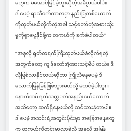
တွေက မအောင်မြင်ခဲ့ဘူးဆိုတဲ့အဓိပ္ပာယ်ပါပဲ။
ဒါပေမဲ့ ရာသီဝက်ကာလမှာ နည်းပြတစ်ယောက်
ကိုထုတ်ပယ်လိုက်တဲ့အခါ သင့်တော်တဲ့အစားထိုး
မှုကိုရှာဖွေနိုင်ဖို့က တကယ်ကို ခက်ခဲပါတယ်”
“အခုလို ရုတ်တရက်ကြီးထုတ်ပယ်ခံလိုက်ရတဲ့
အတွက်တော့ ကျွန်တော်အံ့အားသင့်မိပါတယ်။ ဒီ
လိုဖြစ်လာနိုင်တယ်ဆိုတာ ကြိုသိနေပေမဲ့ ဒီ
လောက်မြန်မြန်ဖြစ်သွားမယ်လို့ မထင်ခဲ့ပါဘူး။
နောက်ထပ် ရက်သတ္တပတ်အနည်းငယ်လောက်
အထိတော့ ဆက်ရှိနေမယ်လို့ ထင်ထားခဲ့တာပါ။
ဒါပေမဲ့ အသင်းရဲ့အတွင်းပိုင်းမှာ အခြေအနေတွေ
က တကယ်ကိုတင်းမာလာခဲ့လို့ အခုလို အမြန်