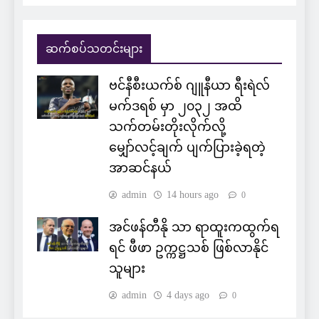
ဆက်စပ်သတင်းများ
ဗင်နီစီးယက်စ် ဂျူနီယာ ရီးရဲလ်
မက်ဒရစ် မှာ ၂၀၃၂ အထိ
သက်တမ်းတိုးလိုက်လို့
မျှော်လင့်ချက် ပျက်ပြားခဲ့ရတဲ့
အာဆင်နယ်
admin
14 hours ago
0
အင်ဖန်တီနို သာ ရာထူးကထွက်ရ
ရင် ဖီဖာ ဥက္ကဋ္ဌသစ် ဖြစ်လာနိုင်
သူများ
admin
4 days ago
0