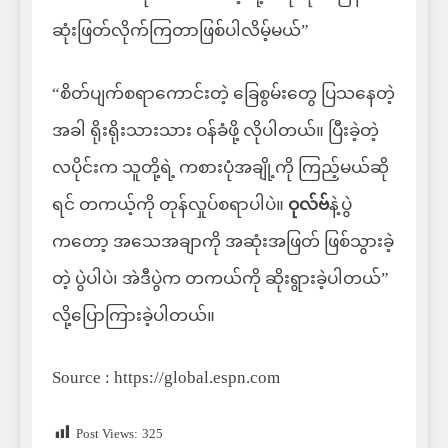
ဆုံးဖြတ်လိုက်ကြတာဖြစ်ပါလိမ့်မယ်”
“စိတ်ပျက်စရာကောင်းတဲ့ ခြေစွမ်းတွေ ပြသနေတဲ့
အခါ ရိုးရိုးသားသား ဝန်ခံဖို့ လိုပါတယ်။ ပြီးခဲ့တဲ့
လပိုင်းက သူတို့ရဲ့ ကစားပုံအချို့ကို ကြည့်မယ်ဆို
ရင် တကယ့်ကို တုန်လှုပ်စရာပါပဲ။
ဝုလ်ဗ်
နဲ့ပွဲ
ကတော့ အသေအချာကို အဆုံးအဖြတ် ဖြစ်သွားခဲ့
တဲ့ ပွဲပါပဲ၊ အဲဒီပွဲက တကယ်ကို ဆိုးရွားခဲ့ပါတယ်”
လို့ပြောကြားခဲ့ပါတယ်။
Source : https://global.espn.com
Post Views:
325