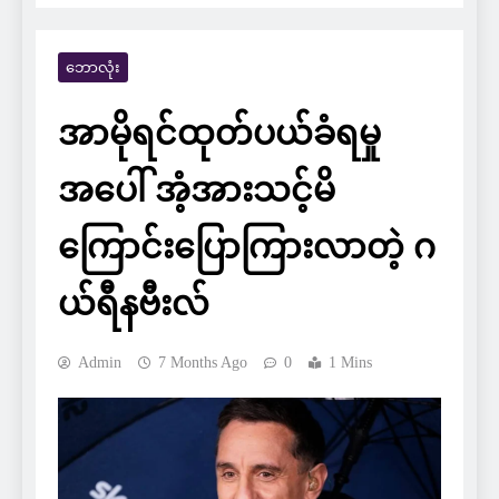
ဘောလုံး
အာမိုရင်ထုတ်ပယ်ခံရမှု
အပေါ် အံ့အားသင့်မိ
ကြောင်းပြောကြားလာတဲ့ ဂ
ယ်ရီနဗီးလ်
Admin
7 Months Ago
0
1 Mins