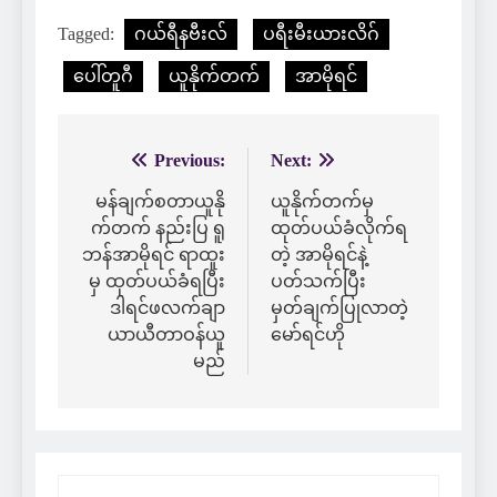
Tagged:
ဂယ်ရီနဗီးလ်
ပရီးမီးယားလိဂ်
ပေါ်တူဂီ
ယူနိုက်တက်
အာမိုရင်
Previous:
Next:
Post
navigation
မန်ချက်စတာယူနို
ယူနိုက်တက်မှ
က်တက် နည်းပြ ရူ
ထုတ်ပယ်ခံလိုက်ရ
ဘန်အာမိုရင် ရာထူး
တဲ့ အာမိုရင်နဲ့
မှ ထုတ်ပယ်ခံရပြီး
ပတ်သက်ပြီး
ဒါရင်ဖလက်ချာ
မှတ်ချက်ပြုလာတဲ့
ယာယီတာဝန်ယူ
မော်ရင်ဟို
မည်