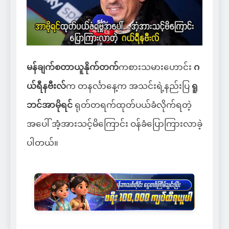
မန်ချက်စတာယူနိုက်တက်
ကစားသမားဟောင်း
ဂ
ယ်ရီနဗီးလ်
က တနင်္လာနေ့က အသင်းရဲ့နည်းပြ
ရူ
ဘင်အာမိုရင်
ရုတ်တရက်ထုတ်ပယ်ခံလိုက်ရတဲ့
အပေါ် အံ့အားသင့်မိကြောင်း ဝန်ခံပြောကြားလာခဲ့
ပါတယ်။