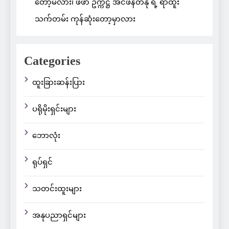
တော့မလား၊ ဖီဖာ ဥက္ကဋ္ဌ အင်ဖန်တီနို ရဲ့ ရာထူး
သက်တမ်း ကုန်ဆုံးတော့မှာလား
Categories
ထူးခြားဆန်းပြား
ပရိုမိုးရှင်းများ
ဘောလုံး
ရုပ်ရှင်
သတင်းထူးများ
အနုပညာရှင်များ