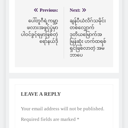
Previous:
Next:
Post
navigation
ပေါ်တူဂီရဲ့ကမ္ဘာ့
ချန်ပီယံလိဂ်သမိုင်း
ဖလားအဖွင့်ပွဲမှာ
တစ်လျှောက်
ပါဝင်ခွင့်ရမှာဖြစ်တဲ့
ဒုတိယမြောက်အ
ရော်နယ်ဒို
မြန်ဆုံး ဟက်ထရစ်
ရှင်ဖြစ်လာတဲ့ အမ်
ဘာပေ
LEAVE A REPLY
Alternative:
Your email address will not be published.
Required fields are marked
*