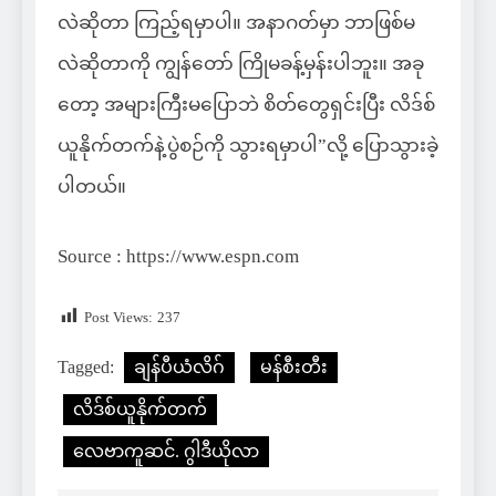
လဲဆိုတာ ကြည့်ရမှာပါ။ အနာဂတ်မှာ ဘာဖြစ်မ
လဲဆိုတာကို ကျွန်တော် ကြိုမခန့်မှန်းပါဘူး။ အခု
တော့ အများကြီးမပြောဘဲ စိတ်တွေရှင်းပြီး လိဒ်စ်
ယူနိုက်တက်နဲ့ပွဲစဉ်ကို သွားရမှာပါ”လို့ ပြောသွားခဲ့
ပါတယ်။
Source : https://www.espn.com
Post Views:
237
Tagged:
ချန်ပီယံလိဂ်
မန်စီးတီး
လိဒ်စ်ယူနိုက်တက်
လေဗာကူဆင်. ဂွါဒီယိုလာ