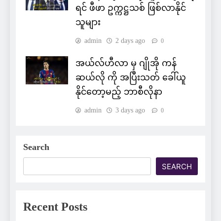
ရင် ဖီဖာ ဥက္ကဋ္ဌသစ် ဖြစ်လာနိုင်
သူများ
admin
2 days ago
0
အယ်လ်ဟီလာ မှ ဂျိုအို ကန်
ဆယ်လို ကို အပြီးသတ် ခေါ်ယူ
နိုင်တော့မည့် ဘာစီလိုနာ
admin
3 days ago
0
Search
SEARCH
Recent Posts