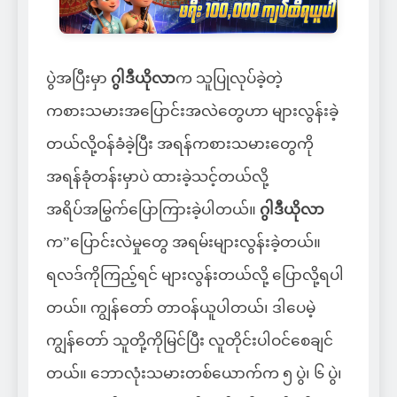
ပွဲအပြီးမှာ
ဂွါဒီယိုလာ
က သူပြုလုပ်ခဲ့တဲ့
ကစားသမားအပြောင်းအလဲတွေဟာ များလွန်းခဲ့
တယ်လို့ဝန်ခံခဲ့ပြီး အရန်ကစားသမားတွေကို
အရန်ခုံတန်းမှာပဲ ထားခဲ့သင့်တယ်လို့
အရိပ်အမြွက်ပြောကြားခဲ့ပါတယ်။
ဂွါဒီယိုလာ
က”ပြောင်းလဲမှုတွေ အရမ်းများလွန်းခဲ့တယ်။
ရလဒ်ကိုကြည့်ရင် များလွန်းတယ်လို့ ပြောလို့ရပါ
တယ်။ ကျွန်တော် တာဝန်ယူပါတယ်၊ ဒါပေမဲ့
ကျွန်တော် သူတို့ကိုမြင်ပြီး လူတိုင်းပါဝင်စေချင်
တယ်။ ဘောလုံးသမားတစ်ယောက်က ၅ ပွဲ၊ ၆ ပွဲ၊