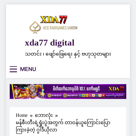
Skip
to
content
xda77 digital
သတင်း ၊ ဖျော်ဖြေရေး နှင့် ဗဟုသုတများ
MENU
Home
ဘောလုံး
မန်စီးတီးရဲ့ရှုံးပွဲအတွက် တာဝန်ယူကြောင်းပြော
ကြားခဲ့တဲ့ ဂွါဒီယိုလာ