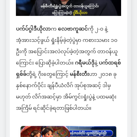
ပက်ပ်ဂွါဒီယိုလာ
က
လေဗာကူဆင်
ကို ၂-၀ နဲ့
အံ့အားသင့်ဖွယ် ရှုံးနိမ့်ခဲ့တဲ့ပွဲမှာ ကစားသမား ၁၀
ဦးကို အပြောင်းအလဲလုပ်ခဲ့တဲ့အတွက် တာဝန်ယူ
ကြောင်း ပြောဆိုခဲ့ပါတယ်။
ဂရီမယ်ဒို
နဲ့
ပက်ထရစ်
ရှစ်ခ်
တို့ရဲ့ ဂိုးတွေကြောင့်
မန်စီးတီး
ဟာ ၂၀၁၈ ခု
နှစ်နောက်ပိုင်း ချန်ပီယံလိဂ် အုပ်စုအဆင့် ဒါမှ
မဟုတ် လိဂ်အဆင့်မှာ အိမ်ကွင်းရှုံးပွဲနဲ့ ပထမဆုံး
အကြိမ် ရင်ဆိုင်ခဲ့ရတာဖြစ်ပါတယ်။