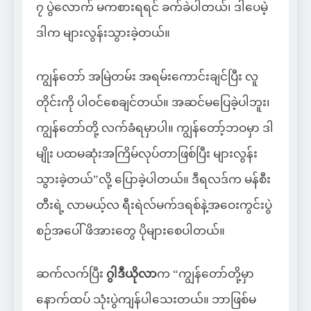
၇ ပွဲလောက် မကစားရရင် ခက်ခဲပါတယ်၊ ဒါပေမဲ့
ဒါက များလွန်းသွားခဲ့တယ်။
ကျွန်တော် အမြဲတမ်း အရမ်းကောင်းချင်ပြီး လူ
တိုင်းကို ပါဝင်စေချင်တယ်။ အဆင်မပြေခဲ့ပါဘူး၊
ကျွန်တော်တို့ လက်ခံရမှာပါ။ ကျွန်တော့်ဘဝမှာ ဒါ
မျိုး ပထမဆုံးအကြိမ်လုပ်တာဖြစ်ပြီး များလွန်း
သွားခဲ့တယ်”လို့ ပြောခဲ့ပါတယ်။ ဒီရလဒ်က မန်စီး
တီးရဲ့ လာမယ့်လ ရီးရဲလ်မက်ဒရစ်နဲ့အဝေးကွင်းပွဲ
စဉ်အပေါ် ဖိအားတွေ ပိုများစေပါတယ်။
ဆက်လက်ပြီး
ဂွါဒီယိုလာ
က “ကျွန်တော်တို့မှာ
နောက်ထပ် သုံးပွဲကျန်ပါသေးတယ်။ ဘာဖြစ်မ