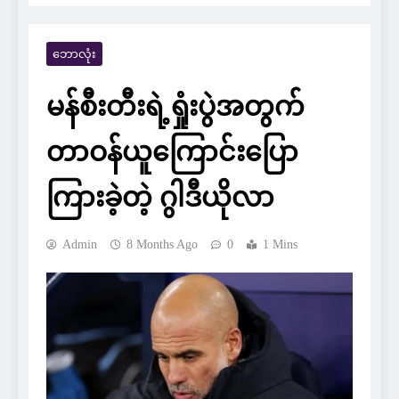
ဘောလုံး
မန်စီးတီးရဲ့ရှုံးပွဲအတွက်
တာဝန်ယူကြောင်းပြော
ကြားခဲ့တဲ့ ဂွါဒီယိုလာ
Admin
8 Months Ago
0
1 Mins