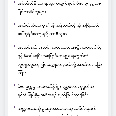
အင်ဖန်တီနို သာ ရာထူးကထွက်ရရင် ဖီဖာ ဥက္ကဋ္ဌသစ်
ဖြစ်လာနိုင်သူများ
အယ်လ်ဟီလာ မှ ဂျိုအို ကန်ဆယ်လို ကို အပြီးသတ်
ခေါ်ယူနိုင်တော့မည့် ဘာစီလိုနာ
အာဆင်နယ် အသင်း ကစားသမားနှစ်ဦး ထပ်မံခေါ်ယူ
ရန် နီးစပ်နေပြီး အပြောင်းအရွှေ့ဈေးကွက်ထဲ
လှုပ်ရှားမှုတွေ မြင်တွေ့ရတော့မယ်လို့ အာတီတာ ပြော
ကြား
ဖီဖာ ဥက္ကဋ္ဌ အင်ဖန်တီနို ရဲ့ ကမ္ဘာ့ဖလား ပုဂ္ဂလိက
ရင်းနှီးမြှုပ်နှံမှု အစီအစဉ် ပျက်ပြယ်သွားခြင်း
ကမ္ဘာ့ဖလားကို ဥရောပအသင်းတွေ သပိတ်မှောက်