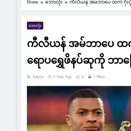
Home
ဘောလုံး
ကီလီယန် အမ်ဘာပေ ထက် ဂိုးပို
ဘောလုံး
ကီလီယန် အမ်ဘာပေ ထက် ဂ
ရောပရွှေဖိနပ်ဆုကို ဘာက
Admin
1 Year Ago
0
1 Mins