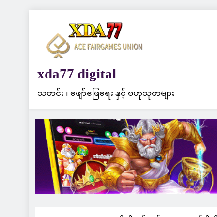
Skip
to
content
xda77 digital
သတင်း ၊ ဖျော်ဖြေရေး နှင့် ဗဟုသုတများ