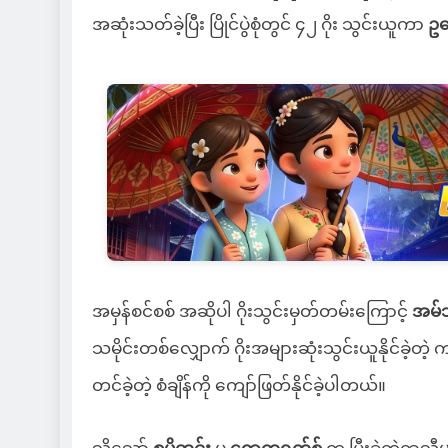
အဆုံးသတ်ခဲ့ပြီး ပြိုင်ပွဲစုံတွင် ၄၂ ဂိုး သွင်းယူကာ
ဥရ
အမှန်စင်စစ် အဆိုပါ ဂိုးသွင်းမှတ်တမ်းကြောင့်
အမ်
သမိုင်းတစ်လျှောက် ဂိုးအများဆုံးသွင်းယူနိုင်ခဲ
တင်ခဲ့တဲ့ စံချိန်ကို ကျော်ဖြတ်နိုင်ခဲ့ပါတယ်။