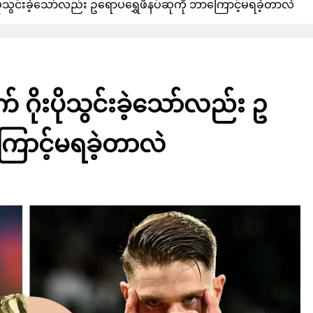
သွင်းခဲ့သော်လည်း ဥရောပရွှေဖိနပ်ဆုကို ဘာကြောင့်မရခဲ့တာလဲ
ိုးပိုသွင်းခဲ့သော်လည်း ဥ
ြောင့်မရခဲ့တာလဲ