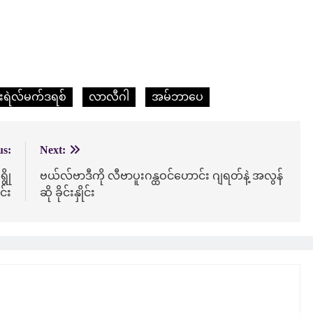
ီးရဲလ်မက်ဒရစ်
လာလီဂါ
အမ်ဘာပေ
us:
Next:
ွို
ဗယ်လ်ဗာဒီကို လီဗာပူးဂန္ထဝင်ဟောင်း ဂျရတ်နဲ့ အလွန်
င်း
ဆို ခိုင်းနှိုင်း