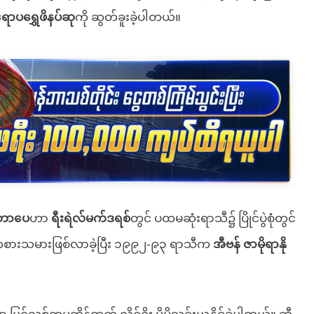
ောပရွှေဖိနပ်ဆု
ကို ဆွတ်ခူးခဲ့ပါတယ်။
ဘာပေ
ဟာ
ရီးရဲလ်မက်ဒရစ်
တွင် ပထမဆုံးရာသီ၌ ပြိုင်ပွဲစုံတွင်
့တဲ့ ကစားသမားဖြစ်လာခဲ့ပြီး ၁၉၉၂-၉၃ ရာသီက
အီဗန် ဇာမိုရာနို