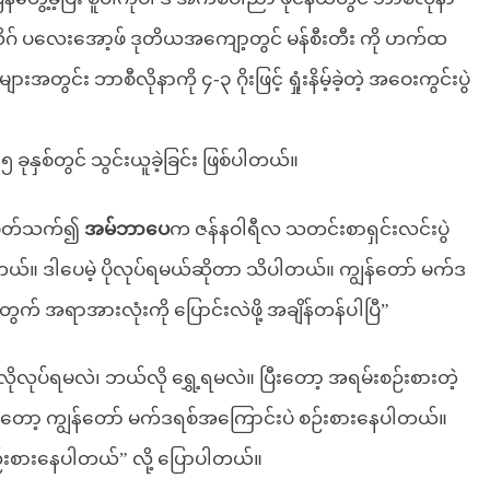
ီး ချန်ပီယံလိဂ် ပလေးအော့ဖ် ဒုတိယအကျော့တွင် မန်စီးတီး ကို ဟက်ထ
းအတွင်း ဘာစီလိုနာကို ၄-၃ ဂိုးဖြင့် ရှုံးနိမ့်ခဲ့တဲ့ အဝေးကွင်းပွဲ
ုနှစ်တွင် သွင်းယူခဲ့ခြင်း ဖြစ်ပါတယ်။
့် ပတ်သက်၍
အမ်ဘာပေ
က ဇန်နဝါရီလ သတင်းစာရှင်းလင်းပွဲ
ါတယ်။ ဒါပေမဲ့ ပိုလုပ်ရမယ်ဆိုတာ သိပါတယ်။ ကျွန်တော် မက်ဒ
တွက် အရာအားလုံးကို ပြောင်းလဲဖို့ အချိန်တန်ပါပြီ”
ုလုပ်ရမလဲ၊ ဘယ်လို ရွှေ့ရမလဲ။ ပြီးတော့ အရမ်းစဉ်းစားတဲ့
ုတော့ ကျွန်တော် မက်ဒရစ်အကြောင်းပဲ စဉ်းစားနေပါတယ်။
 စဉ်းစားနေပါတယ်” လို့ ပြောပါတယ်။