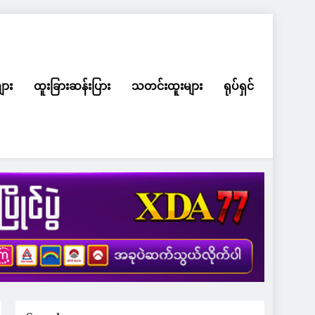
ျား
ထူးခြားဆန်းပြား
သတင်းထူးများ
ရုပ်ရှင်