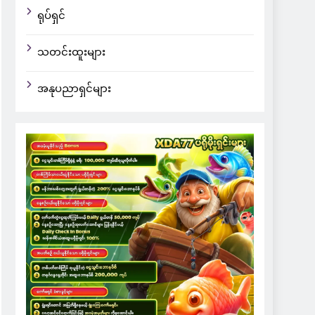
ရုပ်ရှင်
သတင်းထူးများ
အနုပညာရှင်များ