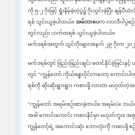
ကို ၅-၂ ဂိုးဖြင့် ရှုံးနိမ့်ခဲ့တဲ့ပွဲ၌ ဂိုးသွင်းခဲ့ပြ
ရစ် သွင်းယူခဲ့ပါတယ်။
အမ်ဘာပေ
က လာလီဂါပွဲစဉ်မျာ
တွင်လည်း ဟက်ထရစ် သွင်းယူခဲ့ပါတယ်။
မက်ဒရစ်အတွက် သွင်းဂိုးများအနက် ၂၉ ဂိုးက ၂၀၂၅ ခ
မက်ဒရစ်တွင် ဖြည်းဖြည်းချင်း စတင်နိုင်ခဲ့ခြင်းနှင
တွင် “ကျွန်တော် ကိုယ်ခန္ဓာပိုင်းကတော့ ကောင်းပ
ရစ်ကို ဆိုးဆိုးရွားရွား ကစားဖို့ လာတာ မဟုတ်တဲ့အ
“ကျွန်တော် အရမ်းစဉ်းစားခဲ့တယ်။ အရမ်းပဲ။ ဘယ်လိ
အခါ ကောင်းကောင်း ကစားနိုင်မှာ မဟုတ်ဘူး။ အခ
ကျွန်တော့်ရဲ့ အကောင်းဆုံး ဘောလုံးကို ကစားဖို့