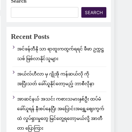
Search
SEARCH
Recent Posts
အင်ဖန်တီနို သာ ရာထူးကထွက်ရရင် ဖီဖာ ဥက္ကဋ္ဌ
သစ် ဖြစ်လာနိုင်သူများ
အယ်လ်ဟီလာ မှ ဂျိုအို ကန်ဆယ်လို ကို
အပြီးသတ် ခေါ်ယူနိုင်တော့မည့် ဘာစီလိုနာ
အာဆင်နယ် အသင်း ကစားသမားနှစ်ဦး ထပ်မံ
ခေါ်ယူရန် နီးစပ်နေပြီး အပြောင်းအရွှေ့ဈေးကွက်
ထဲ လှုပ်ရှားမှုတွေ မြင်တွေ့ရတော့မယ်လို့ အာတီ
တာ ပြောကြား