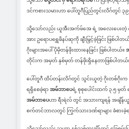
သို့သော်
စပို့တင်း
မှ
ရောကရက်စ်
က ပြီးခဲ့တဲ့ရာသီမှ
ဒင်ကစားသမားဟာ ပေါ်တူဂီပြည်တွင်းလိဂ်တွင် ၃၉ ဂိ
သို့သော်လည်း ယူအီးအက်ဖ်အေ ရဲ့ အလေးပေးတဲ့ ဂိ
အား ဥရောပရွှေဖိနပ်ဆုကို ချီးမြှင့်ခဲ့ခြင်း ဖြစ်ပ
ဂိုးများအပေါ် ပိုမိုတန်ဖိုးထားနေခြင်း ဖြစ်ပါတယ်။
တိုင်းက အမှတ် နှစ်မှတ် တန်ဖိုးရှိနေတာဖြစ်ပါတယ်
ပေါ်တူဂီ ထိပ်တန်းလိဂ်တွင် သွင်းယူတဲ့ ဂိုးတစ်ဂိုး
ရရှိစေခဲ့ရာ
အမ်ဘာပေ
ရဲ့ စုစုပေါင်းထက် ၃.၅ မှ
အမ်ဘာပေ
ဟာ ရီးရဲလ် တွင် အသားကျရန် အချိန်ယူခဲ့ရပ
စက်တင်ဘာလတွင် ကြွက်သားဒဏ်ရာများ ခံစားခဲ
သို့သော်လည်း သူဟာ နှစ်သစ်ကူးချိန်တွင် ခြေစွမ်းပြန