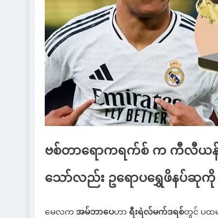
ဗစ်တာရောကရက်စ် က ကီလီယန် အမ
သော်လည်း ဥရောပရွှေဖိနပ်ဆုကို
မေလက
အမ်ဘာပေ
ဟာ
ရီးရဲလ်မက်ဒရစ်
တွင် ပထမဆ