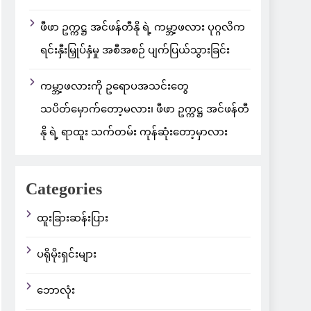
ဖီဖာ ဥက္ကဋ္ဌ အင်ဖန်တီနို ရဲ့ ကမ္ဘာ့ဖလား ပုဂ္ဂလိက
ရင်းနှီးမြှုပ်နှံမှု အစီအစဉ် ပျက်ပြယ်သွားခြင်း
ကမ္ဘာ့ဖလားကို ဥရောပအသင်းတွေ
သပိတ်မှောက်တော့မလား၊ ဖီဖာ ဥက္ကဋ္ဌ အင်ဖန်တီ
နို ရဲ့ ရာထူး သက်တမ်း ကုန်ဆုံးတော့မှာလား
Categories
ထူးခြားဆန်းပြား
ပရိုမိုးရှင်းများ
ဘောလုံး