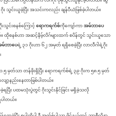
ာ ပြင်သစ်ကပ္ပတိန်ထက် လိဂ်ဂိုး ပိုမိုသွင်းယူနိုင်ခဲ့ပါတယ်။ ဆွီ
ုး သွင်းယူခဲ့ပြီး အသင်းကလည်း ချန်ပီယံဖြစ်ခဲ့ပါတယ်။
ုးသွင်းစနစ်ကြောင့်
ရောကရက်စ်
ကိုကျော်ကာ
အမ်ဘာပေ
ါတယ်။ ထိုစနစ်ဟာ အဆင့်နိမ့်လိဂ်များထက် စပိန်တွင် သွင်းယူသော
အမ်ဘာပေ
ရဲ့ ၃၁ ဂိုးဟာ ၆၂ အမှတ် ရရှိစေခဲ့ပြီး လာလီဂါရဲ့ဂိုး
။
က ၁.၅ မှတ်သာ တန်ဖိုးရှိပြီး ရောကရက်စ်ရဲ့ ၃၉ ဂိုးက ၅၈.၅ မှတ်
တ် လျော့နည်းနေတာဖြစ်ပါတယ်။
ြီး ပထမသုံးပွဲတွင် ဂိုးသွင်းနိုင်ခြင်း မရှိခဲ့သလို
့ရပါတယ်။
်တွေ့ခဲ့ပြီး စူပါကိုပါ ဒီ အက်စ်ပါညာ ဖိုင်နယ်တွင် ဘာစီလိုနာ