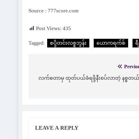
Source : 777score.com
Post Views:
435
Tagged:
စပို့တင်းလစ္စဘွန်း
ယောကရက်စ်
ရ
Previo
Post
navigation
လက်စတာမှ ထုတ်ပယ်ခံရဖို့နီးစပ်လာတဲ့ နစ္စတယ်ရ
LEAVE A REPLY