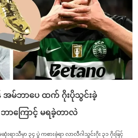
်ဘာပေ ထက် ဂိုးပိုသွင်းခဲ့
 ဘာကြောင့် မရခဲ့တာလဲ
ုံးရာသီမှာ ၃၄ ပွဲ ကစားခဲ့ရာ လာလီဂါသွင်းဂိုး ၃၁ ဂိုးဖြင့်