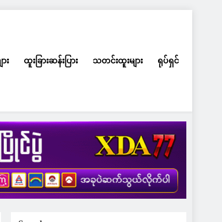
ျား
ထူးခြားဆန်းပြား
သတင်းထူးများ
ရုပ်ရှင်