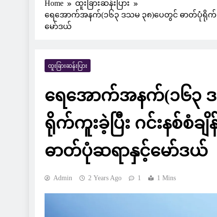
Home
ထူးခြားဆန်းပြား
ရေအောက်အနက်(၁၆၃ ဒသမ ၃၈)ပေတွင် ဓာတ်ပုံရိုက်ကူးခဲ့
မော်ဒယ်
ထူးခြားဆန်းပြား
ရေအောက်အနက်(၁၆၃ ဒသမ
ရိုက်ကူးခဲ့ပြီး ဂင်းနစ်စံခ
ဓာတ်ပုံဆရာနှင့်မော်ဒယ်
Admin
2 Years Ago
1
1 Mins