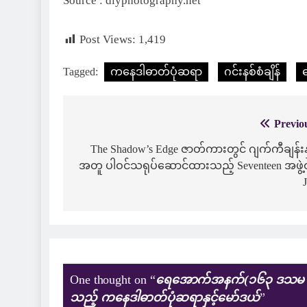
Source : diyphotography.net
Post Views:
1,419
Tagged:
ကနေဒါဓာတ်ပုံဆရာ
ဂင်းနစ်စံချိန်
ဓ
Previo
Post
navigation
The Shadow’s Edge ဇာတ်ကားတွင် ဂျက်ကီချန်းနှ
အတူ ပါဝင်သရုပ်ဆောင်ထားသည့် Seventeen အဖွဲ့
One thought on “
ရေအောက်အနက်(၁၆၃ ဒသမ ၃၈)ပေတွင
သည့် ကနေဒါဓာတ်ပုံဆရာနှင့်မော်ဒယ်
”