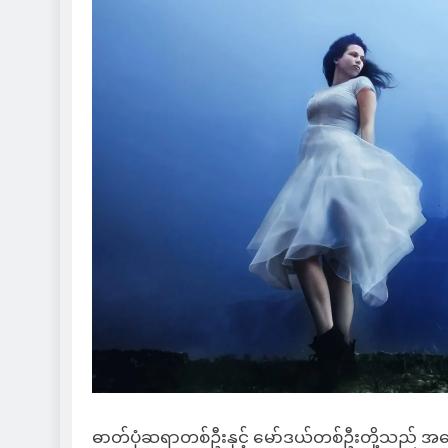
ဓာတ်ပုံဆရာတစ်ဦးနှင့် မော်ဒယ်တစ်ဦးတို့သည် အ