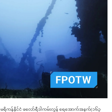
မေရိကန်နိုင်ငံ ဖလော်ရီဒါကမ်းလွန် ရေအောက်အနက်(၁၆၃