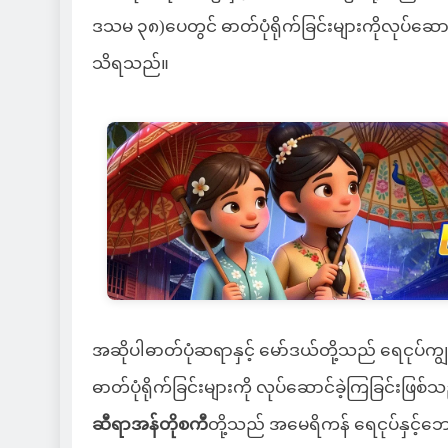
ဒသမ ၃၈)ပေတွင် ဓာတ်ပုံရိုက်ခြင်းများကိုလုပ်ဆောင်ကာ
သိရသည်။
အဆိုပါဓာတ်ပုံဆရာနှင့် မော်ဒယ်တို့သည် ရေငုပ
ဓာတ်ပုံရိုက်ခြင်းများကို လုပ်ဆောင်ခဲ့ကြခြင်းဖ
ဆီရာအန်တိုစကီ
တို့သည် အမေရိကန် ရေငုပ်နှင့်ဘ