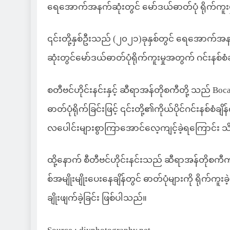
ရေအောက်အနက်ဆုံးတွင် မော်ဒယ်ဓာတ်ပုံ ရိုက်ကူးမှု ဂင်
၎င်းတို့နှစ်ဦးသည် (၂၀၂၁)ခုနှစ်တွင် ရေအောက်အ
ဆုံးတွင်မော်ဒယ်ဓာတ်ပုံရိုက်ကူးမှုအတွက် ဂင်းနစ်
စတီဗင်ဟိုင်းနင်းနှင့် ဆီရာအန်တိုစကီတို့ သည် Boca 
ဓာတ်ပုံရိုက်ခြင်းဖြင့် ၎င်းတို့၏ကိုယ်ပိုင်ဂင်းနစ်စံခ
လပေါင်းများစွာကြာအောင်လေ့ကျင့်ခဲ့ရကြောင်း
ထို့နောက် စီတီဗင်ဟိုင်းနင်းသည် ဆီရာအန်တိုစ
စ်အမျိုးမျိုးပေးနေချိန်တွင် ဓာတ်ပုံများကို ရိုက်ကူးခဲ
ချိုးဖျက်ခဲ့ခြင်း ဖြစ်ပါသည်။