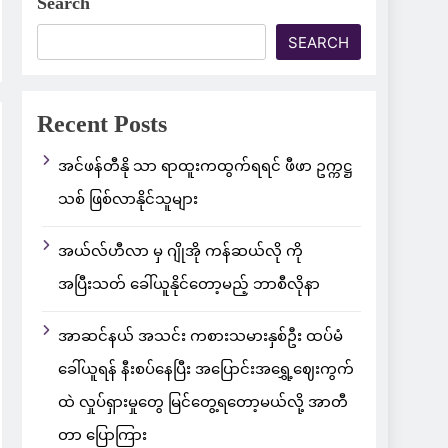
Search
SEARCH
Recent Posts
အင်ဖန်တီနို သာ ရာထူးကထွက်ရရင် ဖီဖာ ဥက္ကဋ္ဌ
သစ် ဖြစ်လာနိုင်သူများ
အယ်လ်ဟီလာ မှ ဂျိုအို ကန်ဆယ်လို ကို
အပြီးသတ် ခေါ်ယူနိုင်တော့မည့် ဘာစီလိုနာ
အာဆင်နယ် အသင်း ကစားသမားနှစ်ဦး ထပ်မံ
ခေါ်ယူရန် နီးစပ်နေပြီး အပြောင်းအရွှေ့ဈေးကွက်
ထဲ လှုပ်ရှားမှုတွေ မြင်တွေ့ရတော့မယ်လို့ အာတီ
တာ ပြောကြား