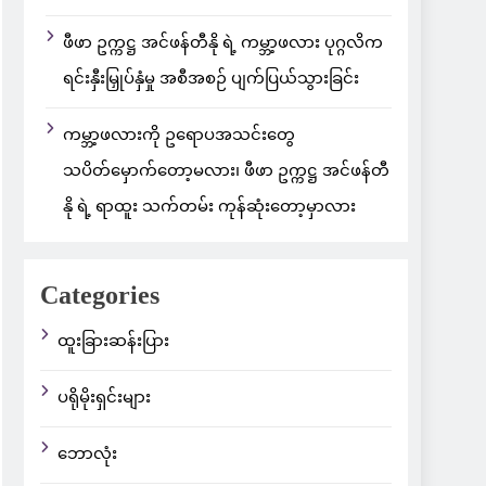
ဖီဖာ ဥက္ကဋ္ဌ အင်ဖန်တီနို ရဲ့ ကမ္ဘာ့ဖလား ပုဂ္ဂလိက
ရင်းနှီးမြှုပ်နှံမှု အစီအစဉ် ပျက်ပြယ်သွားခြင်း
ကမ္ဘာ့ဖလားကို ဥရောပအသင်းတွေ
သပိတ်မှောက်တော့မလား၊ ဖီဖာ ဥက္ကဋ္ဌ အင်ဖန်တီ
နို ရဲ့ ရာထူး သက်တမ်း ကုန်ဆုံးတော့မှာလား
Categories
ထူးခြားဆန်းပြား
ပရိုမိုးရှင်းများ
ဘောလုံး