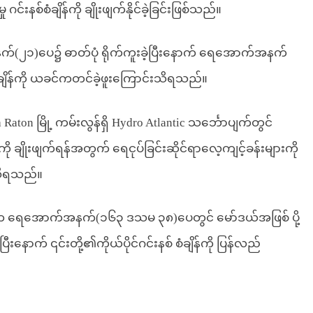
းနစ်စံချိန်ကို ချိုးဖျက်နိုင်ခဲ့ခြင်းဖြစ်သည်။
နက်(၂၁)ပေ၌ ဓာတ်ပုံ ရိုက်ကူးခဲ့ပြီးနောက် ရေအောက်အနက်
စံချိန်ကို ယခင်ကတင်ခဲ့ဖူးကြောင်းသိရသည်။
Raton မြို့ ကမ်းလွန်ရှိ Hydro Atlantic သင်္ဘောပျက်တွင်
ျိန်ကို ချိုးဖျက်ရန်အတွက် ရေငုပ်ခြင်းဆိုင်ရာလေ့ကျင့်ခန်းများကို
 သိရသည်။
ကီက ရေအောက်အနက်(၁၆၃ ဒသမ ၃၈)ပေတွင် မော်ဒယ်အဖြစ် ပို့
့ပြီးနောက် ၎င်းတို့၏ကိုယ်ပိုင်ဂင်းနစ် စံချိန်ကို ပြန်လည်