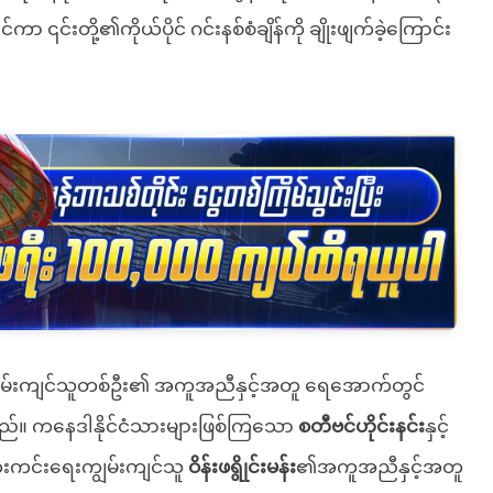
 ၎င်းတို့၏ကိုယ်ပိုင် ဂင်းနစ်စံချိန်ကို ချိုးဖျက်ခဲ့ကြောင်း
်ကျွမ်းကျင်သူတစ်ဦး၏ အကူအညီနှင့်အတူ ရေအောက်တွင်
ြစ်သည်။ ကနေဒါနိုင်ငံသားများဖြစ်ကြသော
စတီဗင်ဟိုင်းနင်း
နှင့်
ေးကင်းရေးကျွမ်းကျင်သူ
ဝိန်းဖရွိုင်းမန်း
၏အကူအညီနှင့်အတူ