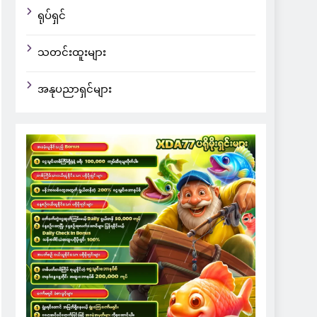
ရုပ်ရှင်
သတင်းထူးများ
အနုပညာရှင်များ