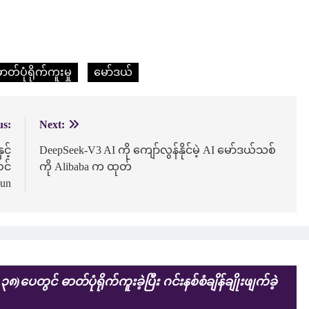
ာတ်ပုံရိုက်ကူးမှု
မော်ဒယ်
us:
Next:
င့်
DeepSeek-V3 AI ကို ကျော်လွန်နိုင်မဲ့ AI မော်ဒယ်သစ်
ဝင်
ကို Alibaba က ထုတ်
Jun
် ဓာတ်ပုံရိုက်ကူးခဲ့ပြီး ဂင်းနစ်စံချိန်ချိုးဖျက်ခဲ့