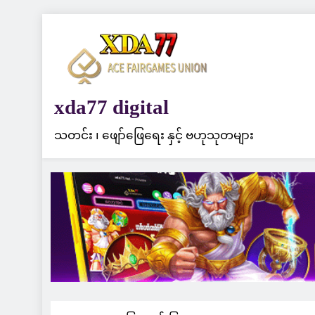
Skip
to
content
xda77 digital
သတင်း ၊ ဖျော်ဖြေရေး နှင့် ဗဟုသုတများ