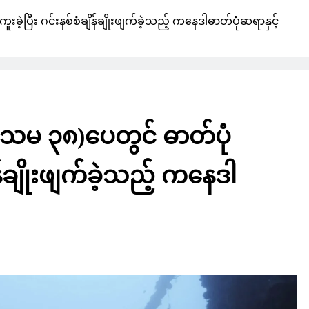
ပြီး ဂင်းနစ်စံချိန်ချိုးဖျက်ခဲ့သည့် ကနေဒါဓာတ်ပုံဆရာနှင့်
 ၃၈)ပေတွင် ဓာတ်ပုံ
ျိန်ချိုးဖျက်ခဲ့သည့် ကနေဒါ