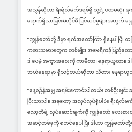
အလွန်ဆိုဟာ ရီးရဲလ်မက်ဒရစ်ရှိ သူ့ရဲ့ ပထမဆုံး 
ရောက်ရှိလာခြင်းမတိုင်မီ ပြင်ဆင်မှုများအတွက် ရ
“ကျွန်တော်တို့ ဒီမှာ ရက်အတော်ကြာ ရှိနေပါပြီ၊ တဖ
ကစားသမားတွေက တစ်မျိုး၊ အမေရိကန်ပြည်ထောင်စု
ဒါပေမဲ့ အကွာအဝေးကို ကာမိတာ၊ နေရာယူတာ။ ဒါတွေ
ဘယ်နေရာမှာ ရှိသင့်တယ်ဆိုတာ သိတာ၊ နေရာယူတာ၊ 
“နေ့စဉ်နဲ့အမျှ အရမ်းကောင်းပါတယ်၊ တစ်ဦးချင်
ပြီးသားပါ။ အခုတော့ အလုပ်လုပ်ရုံပါပဲ။ ရီးရဲလ်မ
လော့တီရဲ့ လုပ်ဆောင်ချက်ကို ကျွန်တော် လေးစားတ
အဆင့်တစ်ခုကို စတင်နေပါပြီ၊ ဒါဟာ ကျွန်တော်တို့