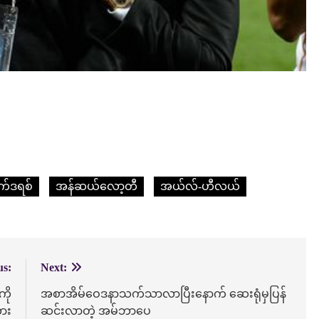
မက်ဒရစ်
အန်ဆယ်လော့တီ
အယ်လ်-ဟီလယ်
us:
Next:
ို
အစာအိမ်ဝေဒနာသက်သာလာပြီးနောက် ဆေးရုံမှပြန်
တား
ဆင်းလာတဲ့ အမ်ဘာပေ