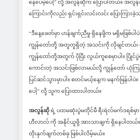
နေပေမဲ့ပေါ့” လို့ အလွန်ဆိုက ပြောပါတယ်။ အလွန်
ကြောင်းကိုလည်း ရှင်းရှင်းလင်းလင်း ပြောကြားခဲ
“ဒီနေ့ခေတ်မှာ ဟန်ချက်ညီမှု ရှိနေဖို့က မရှိမဖြစ်ပါပဲ
ကျွန်တော်တို့ အတူတူရှိတဲ့ အသင်းကို လိုချင်တယ်၊ 
ကျွန်တော်တို့အတွက် ပိုပြီး လွယ်ကူစေမှာပါ။ ပြိုင်ပွ
ကောင်းတဲ့ အသင်းဖြစ်လာမယ်လို့ ကျွန်တော် ယုံကြ
ပြင်ဆင်သွားမှာပါ။ စတင်မယ့်နေ့က မနက်ဖြန်ပါပဲ
ပေါ့” လို့ သူက ပြောထားပါတယ်။
အလွန်ဆို
ရဲ့ ပထမဆုံးပွဲမတိုင်မီ ရီးရဲလ်မက်ဒရစ်မှာ 
ဟီလာလ် ကို အနိုင်ယူဖို့ အားသာချက် ရှိနေပါတယ်။
ထိုးနှက်ချက်တစ်ခု ဖြစ်ပါလိမ့်မယ်။