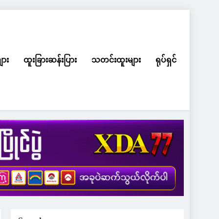
ျား
ထူးခြားဆန်းပြား
သတင်းထူးများ
ရုပ်ရှင်