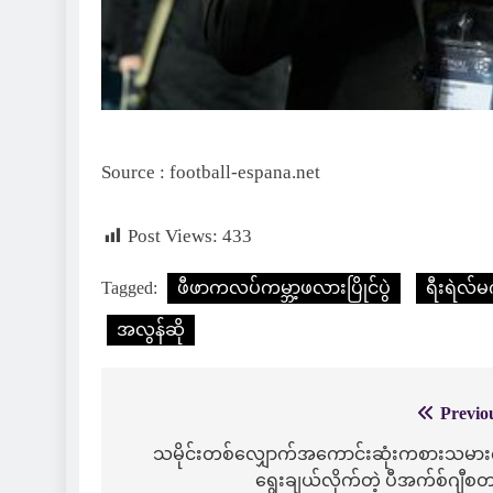
Source : football-espana.net
Post Views:
433
Tagged:
ဖီဖာကလပ်ကမ္ဘာ့ဖလားပြိုင်ပွဲ
ရီးရဲလ်
အလွန်ဆို
Previo
Post
navigation
သမိုင်းတစ်လျှောက်အကောင်းဆုံးကစားသမားက
ရွေးချယ်လိုက်တဲ့ ပီအက်စ်ဂျီစ