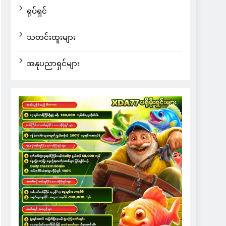
ရုပ်ရှင်
သတင်းထူးများ
အနုပညာရှင်များ