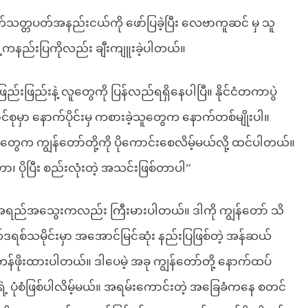
ရက်သတ္တပတ်အနည်းငယ်ကို ဖော်ပြခဲ့ပြီး လေဗာကူဆင် မှ သူ
ှေ့ကနည်းပြကိုလည်း ချီးကျူးခဲ့ပါတယ်။
ြည်းဖြည်းနဲ့ လူတွေကို ပြန်လည်ရရှိနေပါပြီ။ နိုင်ငံတကာပွဲ
မှာ နောက်ပိုင်းမှ ကစားခဲ့သူတွေက နောက်တစ်မျိုးပါ။
က ကျွန်တော်တို့ကို ပိုကောင်းစေလိမ့်မယ်လို့ ထင်ပါတယ်။
ပိုပြီး စည်းလုံးတဲ့ အသင်းဖြစ်တာပါ”
း အရည်အသွေးကလည်း ကြီးမားပါတယ်။ ဒါကို ကျွန်တော် သိ
က်ဒရစ်သမိုင်းမှာ အအောင်မြင်ဆုံး နည်းပြဖြစ်တဲ့ အန်ဆယ်
န်ဖိုးထားပါတယ်။ ဒါပေမဲ့ အခု ကျွန်တော်တို့ နောက်ထပ်
ရဲ့ ပုံစံဖြစ်ပါလိမ့်မယ်။ အရမ်းကောင်းတဲ့ အခြေခံကနေ စတင်