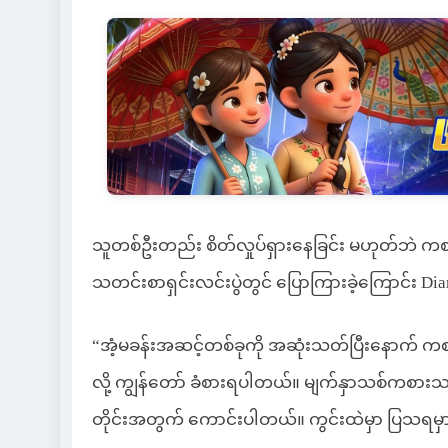
သူတစ်ဦးတည်း စိတ်လှုပ်ရှားနေခြင်း မဟုတ်ဘဲ က
သတင်းစာရှင်းလင်းပွဲတွင် ပြောကြားခဲ့ကြောင်း D
“အံ့မခန်းအဆင့်တစ်ခုကို အဆုံးသတ်ပြီးနောက် 
လို့ ကျွန်တော် ခံစားရပါတယ်။ မျက်နှာသစ်ကစာ
တိုင်းအတွက် ကောင်းပါတယ်။ ကွင်းထဲမှာ ပြသရမှာပ