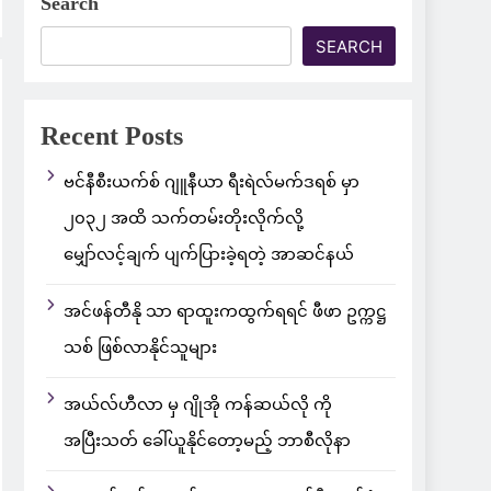
Search
SEARCH
Recent Posts
ဗင်နီစီးယက်စ် ဂျူနီယာ ရီးရဲလ်မက်ဒရစ် မှာ
၂၀၃၂ အထိ သက်တမ်းတိုးလိုက်လို့
မျှော်လင့်ချက် ပျက်ပြားခဲ့ရတဲ့ အာဆင်နယ်
အင်ဖန်တီနို သာ ရာထူးကထွက်ရရင် ဖီဖာ ဥက္ကဋ္ဌ
သစ် ဖြစ်လာနိုင်သူများ
အယ်လ်ဟီလာ မှ ဂျိုအို ကန်ဆယ်လို ကို
အပြီးသတ် ခေါ်ယူနိုင်တော့မည့် ဘာစီလိုနာ