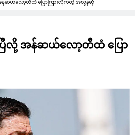
့ အန်ဆယ်လော့တီထံ ပြောကြားလိုက်တဲ့ အလွန်ဆို
ပြီလို့ အန်ဆယ်လော့တီထံ ပြော