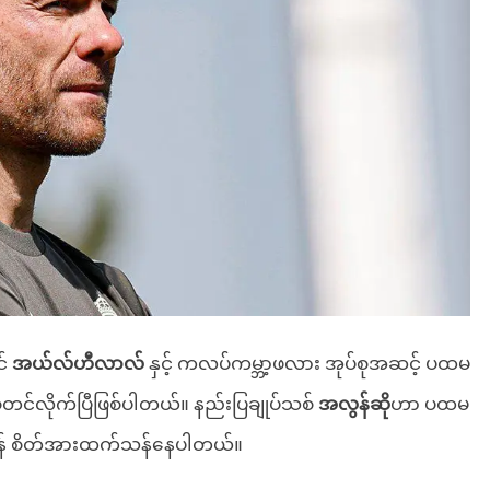
င်
အယ်လ်ဟီလာလ်
နှင့် ကလပ်ကမ္ဘာ့ဖလား အုပ်စုအဆင့် ပထမ
စတင်လိုက်ပြီဖြစ်ပါတယ်။ နည်းပြချုပ်သစ်
အလွန်ဆို
ဟာ ပထမ
တင်ရန် စိတ်အားထက်သန်နေပါတယ်။