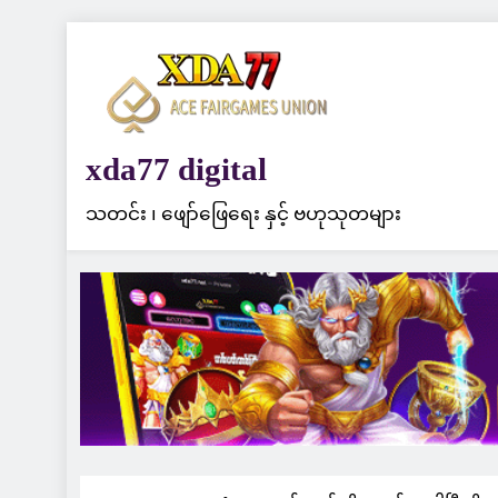
Skip
to
content
xda77 digital
သတင်း ၊ ဖျော်ဖြေရေး နှင့် ဗဟုသုတများ