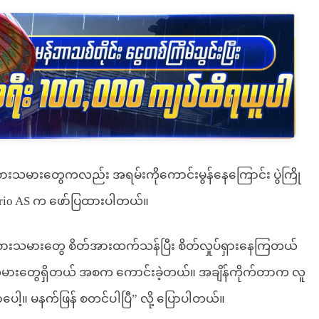
စားသမားတွေကလည်း အရမ်းကိုကောင်းမွန်နေကြောင်း ပွဲကြို
iario AS က ဖော်ပြထားပါတယ်။
ကစားသမားတွေ စိတ်အားထက်သန်ပြီး စိတ်လှုပ်ရှားနေကြတယ်
းသမားတွေရှိတယ် အစက ကောင်းခဲ့တယ်။ အချိန်ကိုက်တာက လူ
ေါ့။ မနက်ဖြန် စတင်ပါပြီ” လို့ ပြောပါတယ်။