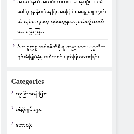
အာဆင်နယ် အသင်း ကစားသမားနှစ်ဦး ထပ်မံ
ခေါ်ယူရန် နီးစပ်နေပြီး အပြောင်းအရွှေ့ဈေးကွက်
ထဲ လှုပ်ရှားမှုတွေ မြင်တွေ့ရတော့မယ်လို့ အာတီ
တာ ပြောကြား
ဖီဖာ ဥက္ကဋ္ဌ အင်ဖန်တီနို ရဲ့ ကမ္ဘာ့ဖလား ပုဂ္ဂလိက
ရင်းနှီးမြှုပ်နှံမှု အစီအစဉ် ပျက်ပြယ်သွားခြင်း
Categories
ထူးခြားဆန်းပြား
ပရိုမိုးရှင်းများ
ဘောလုံး