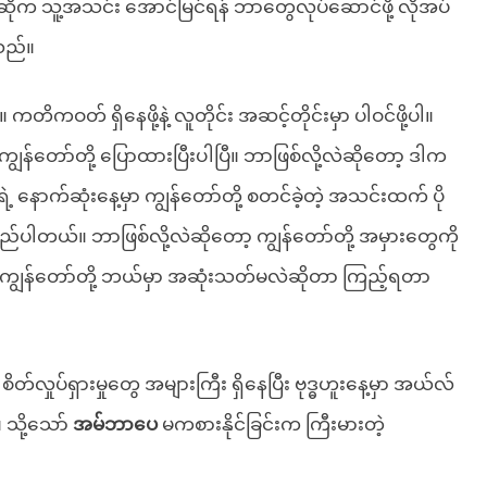
ဆိုက သူ့အသင်း အောင်မြင်ရန် ဘာတွေလုပ်ဆောင်ဖို့ လိုအပ်
့သည်။
။ ကတိကဝတ် ရှိနေဖို့နဲ့ လူတိုင်း အဆင့်တိုင်းမှာ ပါဝင်ဖို့ပါ။
ကျွန်တော်တို့ ပြောထားပြီးပါပြီ။ ဘာဖြစ်လို့လဲဆိုတော့ ဒါက
ဲရဲ့ နောက်ဆုံးနေ့မှာ ကျွန်တော်တို့ စတင်ခဲ့တဲ့ အသင်းထက် ပို
ည်ပါတယ်။ ဘာဖြစ်လို့လဲဆိုတော့ ကျွန်တော်တို့ အမှားတွေကို
။ ကျွန်တော်တို့ ဘယ်မှာ အဆုံးသတ်မလဲဆိုတာ ကြည့်ရတာ
စိတ်လှုပ်ရှားမှုတွေ အများကြီး ရှိနေပြီး ဗုဒ္ဓဟူးနေ့မှာ အယ်လ်
 သို့သော်
အမ်ဘာပေ
မကစားနိုင်ခြင်းက ကြီးမားတဲ့