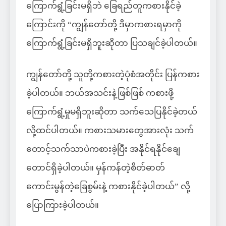
ကြောက်ရွံ့ခြင်းမရှိဘဲ ခြေရည်တူကစားနိုင်ခဲ့
ကြောင်းကို “ကျွန်တော်တို့ ဒီမှာကစားရမှာကို
ကြောက်ရွံ့ခြင်းမရှိဘူးဆိုတာ ပြသချင်ခဲ့ပါတယ်။
ကျွန်တော်တို့ သူတို့ကစားတဲ့ပုံစံအတိုင်း ပြန်ကစား
ခဲ့ပါတယ်။ ဘယ်အသင်းနဲ့ဖြစ်ဖြစ် ကစားဖို့
ကြောက်ရွံ့မှုမရှိဘူးဆိုတာ သက်သေပြနိုင်ခဲ့တယ်
လို့ထင်ပါတယ်။ ကစားသမားတွေအားလုံး သက်
တောင့်သက်သာပဲကစားခဲ့ပြီး အနိုင်ရနိုင်ချေ
တောင်ရှိခဲ့ပါတယ်။ မှန်ကန်တဲ့စိတ်ဓာတ်
ကောင်းမွန်တဲ့ခြေစွမ်းနဲ့ ကစားနိုင်ခဲ့ပါတယ်” လို့
ပြောကြားခဲ့ပါတယ်။