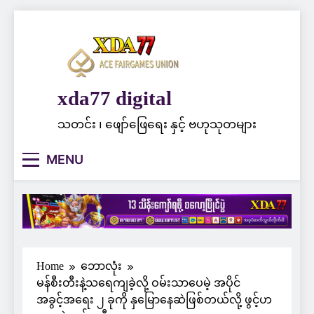
Skip
to
content
xda77 digital
သတင်း ၊ ဖျော်ဖြေရေး နှင့် ဗဟုသုတများ
MENU
Home
ဘောလုံး
မန်စီးတီးနဲ့သရေကျခဲ့လို့ ဝမ်းသာပေမဲ့ အပိုင်
အခွင့်အရေး ၂ ခုကို နှမြောနေဆဲဖြစ်တယ်လို့ ဖွင့်ဟ