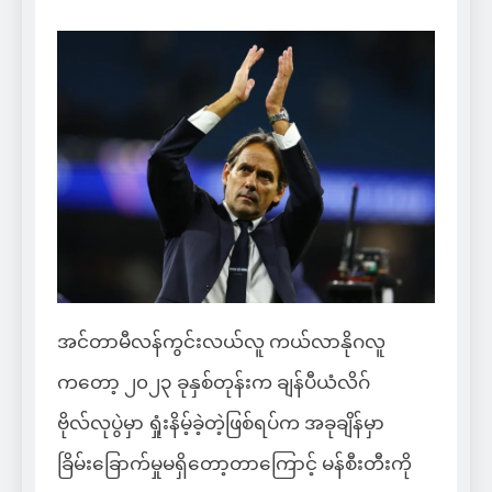
အင်တာမီလန်ကွင်းလယ်လူ ကယ်လာနိုဂလူ
ကတော့ ၂၀၂၃ ခုနှစ်တုန်းက ချန်ပီယံလိဂ်
ဗိုလ်လုပွဲမှာ ရှုံးနိမ့်ခဲ့တဲ့ဖြစ်ရပ်က အခုချိန်မှာ
ခြိမ်းခြောက်မှုမရှိတော့တာကြောင့် မန်စီးတီးကို