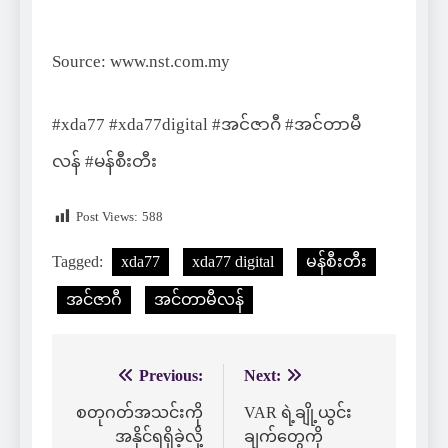
Source: www.nst.com.my
#xda77 #xda77digital #အင်ဇာဂီ #အင်တာမီ
လန် #မန်စီးတီး
Post Views:
588
Tagged:
xda77
xda77 digital
မန်စီးတီး
အင်ဇာဂီ
အင်တာမီလန်
Previous:
Next:
Post
navigation
စတုဂတ်အသင်းကို
VAR ရဲ့ချို့ယွင်း
အနိုင်ရရှိခဲ့လို့
ချက်တွေကို