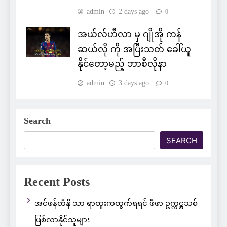
admin
2 days ago
0
အယ်လ်ဟီလာ မှ ဂျိုအို ကန်
ဆယ်လို ကို အပြီးသတ် ခေါ်ယူ
နိုင်တော့မည့် ဘာစီလိုနာ
admin
3 days ago
0
Search
SEARCH
Recent Posts
အင်ဖန်တီနို သာ ရာထူးကထွက်ရရင် ဖီဖာ ဥက္ကဋ္ဌသစ်
ဖြစ်လာနိုင်သူများ