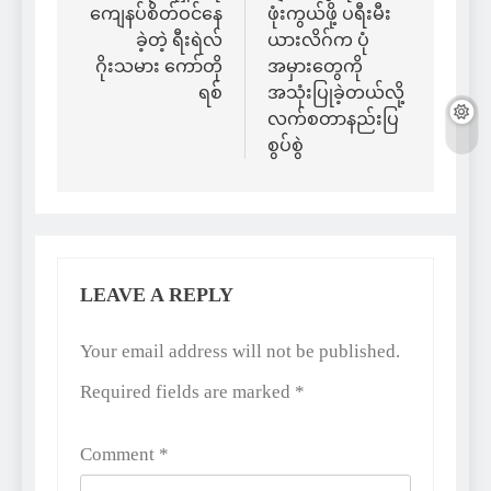
ကျေနပ်စိတ်ဝင်နေ
ဖုံးကွယ်ဖို့ ပရီးမီး
ခဲ့တဲ့ ရီးရဲလ်
ယားလိဂ်က ပုံ
ဂိုးသမား ကော်တို
အမှားတွေကို
ရစ်
အသုံးပြုခဲ့တယ်လို့
လက်စတာနည်းပြ
စွပ်စွဲ
LEAVE A REPLY
Alternative:
Your email address will not be published.
Required fields are marked
*
Comment
*