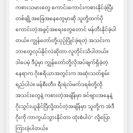
ကစားသမားတွေ ကောင်းကောင်းကစားနိုင်ခဲ့ပြီး
တစ်ချို့အခြေအနေတွေမှာဆို သူတို့ထက်ပို
ကောင်းတဲ့အခွင့်အရေးတွေတောင် ဖန်တီးနိုင်ခဲ့ပါ
တယ်။ ကျွန်တော်တို့ယှဉ်ပြိုင်ခဲ့ရတဲ့ အသင်းက
ဘာတွေလုပ်နိုင်လဲဆိုတာ လူတိုင်းသိပါတယ်။
ဒါပေမဲ့ ဒီပွဲမှာ ကျွန်တော်တို့လိုအပ်ချက်ရှိခဲ့တဲ့
နေရာက ဂိုးဧရိယာအတွင်းက အဆုံးသတ်စွမ်း
ရည်ပါပဲ။ မန်စီးတီး၊ ရီးရဲလ်မက်ဒရစ်တို့လို
အသင်းတွေနဲ့ ကစားတဲ့အချိန်မှာ ခင်ဗျားအနေနဲ့
ဂိုးသွင်းယူနိုင်ပြီလို့ထင်တဲ့အချိန်မှာ သူတို့က အဲဒီ
ဂိုးကို ကာကွယ်သွားနိုင်တာ ထုံးစံပါပဲ” လို့ပြော
ကြားခဲ့ပါတယ်။