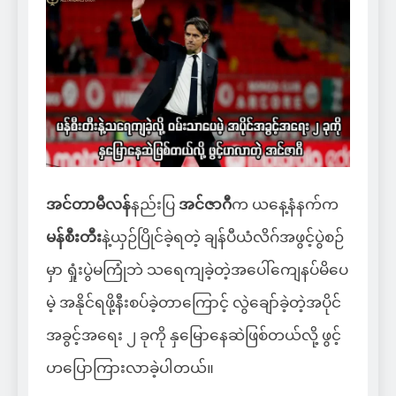
အင်တာမီလန်
နည်းပြ
အင်ဇာဂီ
က ယနေ့နံနက်က
မန်စီးတီး
နဲ့ယှဉ်ပြိုင်ခဲ့ရတဲ့ ချန်ပီယံလိဂ်အဖွင့်ပွဲစဉ်
မှာ ရှုံးပွဲမကြုံဘဲ သရေကျခဲ့တဲ့အပေါ်ကျေနပ်မိပေ
မဲ့ အနိုင်ရဖို့နီးစပ်ခဲ့တာကြောင့် လွဲချော်ခဲ့တဲ့အပိုင်
အခွင့်အရေး ၂ ခုကို နှမြောနေဆဲဖြစ်တယ်လို့ ဖွင့်
ဟပြောကြားလာခဲ့ပါတယ်။