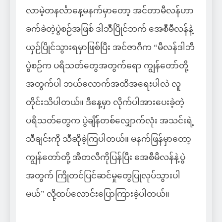
လာမဲ့တနင်္လာနေ့မနက်မှာတော့ အင်တာမီလန်ဟာ
ခက်ခဲတဲ့ပွဲစဉ်အဖြစ် ဒါဘီပြိုင်ဘက် အေစီမီလန်နဲ့
ယှဉ်ပြိုင်သွားရမှာဖြစ်ပြီး အင်ဇာဂီက “မီလန်ဒါဘီ
ပွဲစဉ်က ပရိသတ်တွေအတွက်ရော ကျွန်တော်တို့
အတွက်ပါ ဘယ်လောက်အထိအရေးပါလဲ လူ
တိုင်းသိပါတယ်။ ဒီနေ့မှာ လိုက်ပါအားပေးခဲ့တဲ့
ပရိသတ်တွေက ပွဲချိန်တစ်လျှောက်လုံး အသင်းရဲ့
သီချင်းကို သီဆိုခဲ့ကြပါတယ်။ မနက်ဖြန်မှာတော့
ကျွန်တော်တို့ အီတလီကိုပြန်ပြီး အေစီမီလန်နဲ့ပွဲ
အတွက် ကြိုတင်ပြင်ဆင်မှုတွေပြုလုပ်သွားပါ
မယ်” လို့ထပ်လောင်းပြောကြားခဲ့ပါတယ်။