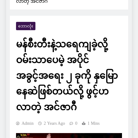
လာတဲ့ အင်ဇာဂီ
ဘောလုံး
မန်စီးတီးနဲ့သရေကျခဲ့လို့
ဝမ်းသာပေမဲ့ အပိုင်
အခွင့်အရေး ၂ ခုကို နှမြော
နေဆဲဖြစ်တယ်လို့ ဖွင့်ဟ
လာတဲ့ အင်ဇာဂီ
Admin
2 Years Ago
0
1 Mins