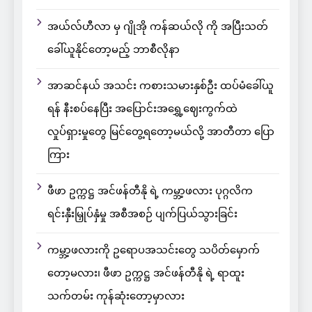
အယ်လ်ဟီလာ မှ ဂျိုအို ကန်ဆယ်လို ကို အပြီးသတ်
ခေါ်ယူနိုင်တော့မည့် ဘာစီလိုနာ
အာဆင်နယ် အသင်း ကစားသမားနှစ်ဦး ထပ်မံခေါ်ယူ
ရန် နီးစပ်နေပြီး အပြောင်းအရွှေ့ဈေးကွက်ထဲ
လှုပ်ရှားမှုတွေ မြင်တွေ့ရတော့မယ်လို့ အာတီတာ ပြော
ကြား
ဖီဖာ ဥက္ကဋ္ဌ အင်ဖန်တီနို ရဲ့ ကမ္ဘာ့ဖလား ပုဂ္ဂလိက
ရင်းနှီးမြှုပ်နှံမှု အစီအစဉ် ပျက်ပြယ်သွားခြင်း
ကမ္ဘာ့ဖလားကို ဥရောပအသင်းတွေ သပိတ်မှောက်
တော့မလား၊ ဖီဖာ ဥက္ကဋ္ဌ အင်ဖန်တီနို ရဲ့ ရာထူး
သက်တမ်း ကုန်ဆုံးတော့မှာလား