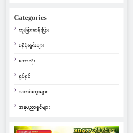
Categories
ထူးခြားဆန်းပြား
ပရိုမိုးရှင်းများ
ဘောလုံး
ရုပ်ရှင်
သတင်းထူးများ
အနုပညာရှင်များ