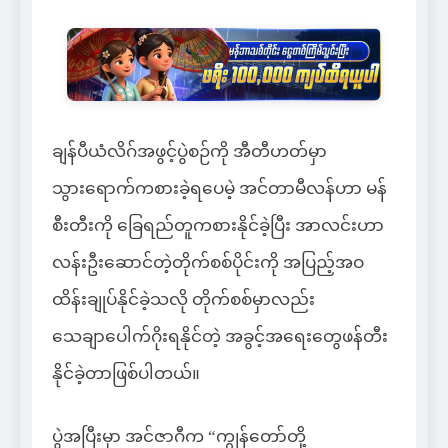
ချန်ပီယံလိဂ်အဖွင့်ပွဲစဉ်ကို အီတီဟတ်မှာ
သွားရောက်ကစားခဲ့ရပေမဲ့ အင်တာမီလန်ဟာ မန်
စီးတီးကို ခြေရည်တူကစားနိုင်ခဲ့ပြီး အာလင်းဟာ
လန်းဦးဆောင်တဲ့တိုက်စစ်ပိုင်းကို အပြည့်အဝ
ထိန်းချုပ်နိုင်ခဲ့သလို တိုက်စစ်မှာလည်း
သေချာပေါက်ဂိုးရနိုင်တဲ့ အခွင့်အရေးတွေဖန်တီး
နိုင်ခဲ့တာဖြစ်ပါတယ်။
ပွဲအပြီးမှာ အင်ဇာဂီက “ကျွန်တော်တို့