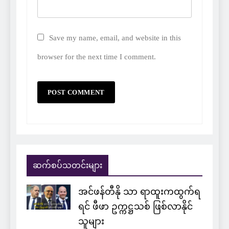
Save my name, email, and website in this
browser for the next time I comment.
ဆက်စပ်သတင်းများ
အင်ဖန်တီနို သာ ရာထူးကထွက်ရ
ရင် ဖီဖာ ဥက္ကဋ္ဌသစ် ဖြစ်လာနိုင်
သူများ