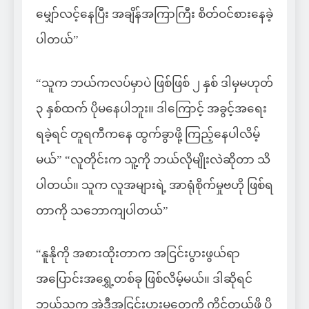
မျှော်လင့်နေပြီး အချိန်အကြာကြီး စိတ်ဝင်စားနေခဲ့
ပါတယ်”
“သူက ဘယ်ကလပ်မှာပဲ ဖြစ်ဖြစ် ၂ နှစ် ဒါမှမဟုတ်
၃ နှစ်ထက် ပိုမနေပါဘူး။ ဒါကြောင့် အခွင့်အရေး
ရခဲ့ရင် တူရကီကနေ ထွက်ခွာဖို့ ကြည့်နေပါလိမ့်
မယ်” “လူတိုင်းက သူ့ကို ဘယ်လိုမျိုးလဲဆိုတာ သိ
ပါတယ်။ သူက လူအများရဲ့ အာရုံစိုက်မှုဗဟို ဖြစ်ရ
တာကို သဘောကျပါတယ်”
“နူနိုကို အစားထိုးတာက အငြင်းပွားဖွယ်ရာ
အပြောင်းအရွှေ့တစ်ခု ဖြစ်လိမ့်မယ်။ ဒါဆိုရင်
ဘယ်သူက အဲ့ဒီအငြင်းပွားမှုတွေကို ကိုင်တွယ်ဖို့ ပို