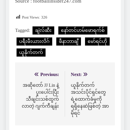
Source : footballinsider247.com
Post Views:
326
Tagged:
ချဲလ်ဆီး
နော်တင်ဟမ်ဖောရက်စ်
ပရီးမီးယားလိဂ်
ဖီနာဘာချီ
မော်ရင်ဟို
ယူနိုက်တက်
Previous:
Next:
Post
navigation
အဆိုတော် JJ Lin နဲ့
ယူနိုက်တက်
ပူးပေါင်းပြီး
အသင်းပိုင်ရှင်တွေ
သီချင်းသစ်ထွက်
ရဲ့ထောက်ခံမှုကို
လာတဲ့ ဂျက်ကီချန်း
ရရှိနေဆဲဖြစ်တဲ့ အာ
မိုရင်