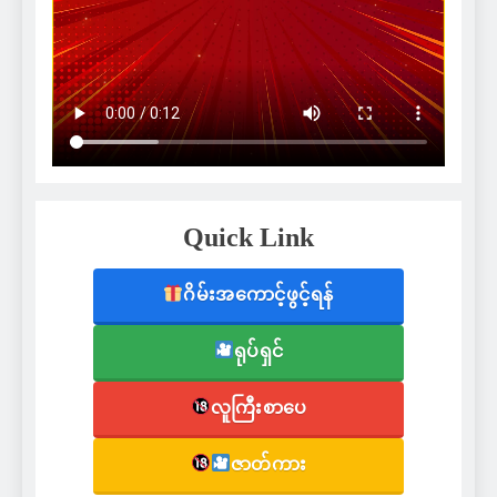
Quick Link
ဂိမ်းအကောင့်ဖွင့်ရန်
ရုပ်ရှင်
လူကြီးစာပေ
ဇာတ်ကား