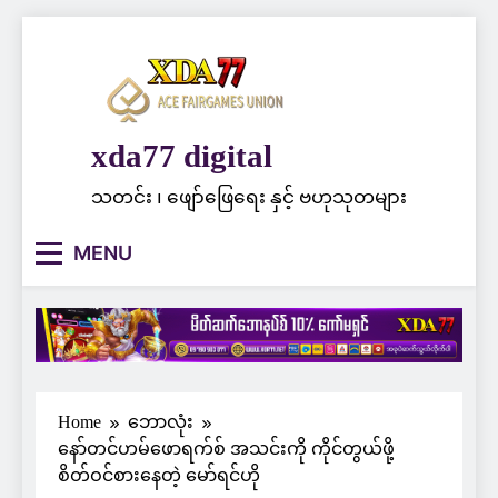
Skip
to
content
xda77 digital
သတင်း ၊ ဖျော်ဖြေရေး နှင့် ဗဟုသုတများ
MENU
Home
ဘောလုံး
နော်တင်ဟမ်ဖောရက်စ် အသင်းကို ကိုင်တွယ်ဖို့
စိတ်ဝင်စားနေတဲ့ မော်ရင်ဟို