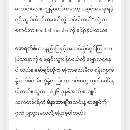
ကောင်းမလဲ။ ကျွန်တော်ကတော့ အခွင့်အရေးရခဲ့
ရင် သူ စိတ်ဝင်စားမယ်လို့ ထင်ပါတယ်” လို့ ဘ
ရောင်းက Football Insider ကို ပြောခဲ့ပါတယ်။
ဖောရက်စ်
ဟာ နည်းပြနှင့် အသင်းပိုင်ရှင်ကြားက
ပြဿနာကို ဖြေရှင်းသွားနိုင်မယ်လို့ မျှော်လင့်နေ
ပါတယ်။
မော်ရင်ဟို
က မကြာသေးမီက ရန်းဂျားစ်
နဲ့ ဝက်စ်ဟမ်းတို့နဲ့လည်း သတင်းတွေ ထွက်ပေါ်နေ
ပါတယ်။ သူက ၂၀၂၆ ခုနှစ်အထိ စာချုပ်
သက်တမ်းရှိတဲ့
ဖီနာဘာချီ
အသင်းနဲ့ စာချုပ်ကို
ဂုဏ်ပြုသွားမယ်လို့ ပြောခဲ့ပါတယ်။