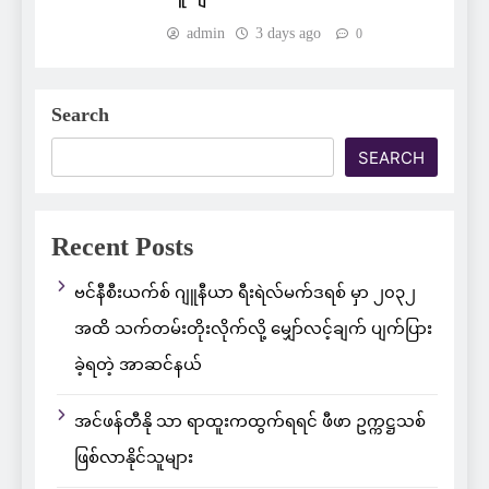
admin
3 days ago
0
Search
SEARCH
Recent Posts
ဗင်နီစီးယက်စ် ဂျူနီယာ ရီးရဲလ်မက်ဒရစ် မှာ ၂၀၃၂
အထိ သက်တမ်းတိုးလိုက်လို့ မျှော်လင့်ချက် ပျက်ပြား
ခဲ့ရတဲ့ အာဆင်နယ်
အင်ဖန်တီနို သာ ရာထူးကထွက်ရရင် ဖီဖာ ဥက္ကဋ္ဌသစ်
ဖြစ်လာနိုင်သူများ