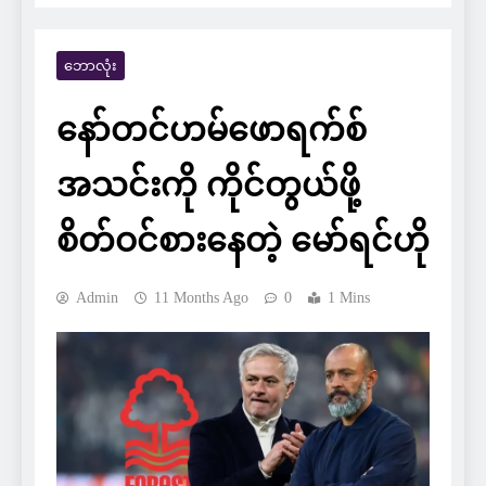
ဘောလုံး
နော်တင်ဟမ်ဖောရက်စ်
အသင်းကို ကိုင်တွယ်ဖို့
စိတ်ဝင်စားနေတဲ့ မော်ရင်ဟို
Admin
11 Months Ago
0
1 Mins