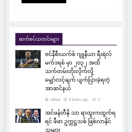
ဆက်စပ်သတင်းများ
ဗင်နီစီးယက်စ် ဂျူနီယာ ရီးရဲလ်
မက်ဒရစ် မှာ ၂၀၃၂ အထိ
သက်တမ်းတိုးလိုက်လို့
မျှော်လင့်ချက် ပျက်ပြားခဲ့ရတဲ့
အာဆင်နယ်
admin
6 hours ago
0
အင်ဖန်တီနို သာ ရာထူးကထွက်ရ
ရင် ဖီဖာ ဥက္ကဋ္ဌသစ် ဖြစ်လာနိုင်
သူများ