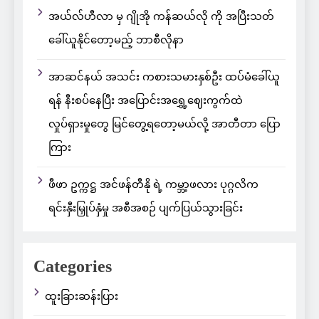
အယ်လ်ဟီလာ မှ ဂျိုအို ကန်ဆယ်လို ကို အပြီးသတ်
ခေါ်ယူနိုင်တော့မည့် ဘာစီလိုနာ
အာဆင်နယ် အသင်း ကစားသမားနှစ်ဦး ထပ်မံခေါ်ယူ
ရန် နီးစပ်နေပြီး အပြောင်းအရွှေ့ဈေးကွက်ထဲ
လှုပ်ရှားမှုတွေ မြင်တွေ့ရတော့မယ်လို့ အာတီတာ ပြော
ကြား
ဖီဖာ ဥက္ကဋ္ဌ အင်ဖန်တီနို ရဲ့ ကမ္ဘာ့ဖလား ပုဂ္ဂလိက
ရင်းနှီးမြှုပ်နှံမှု အစီအစဉ် ပျက်ပြယ်သွားခြင်း
Categories
ထူးခြားဆန်းပြား