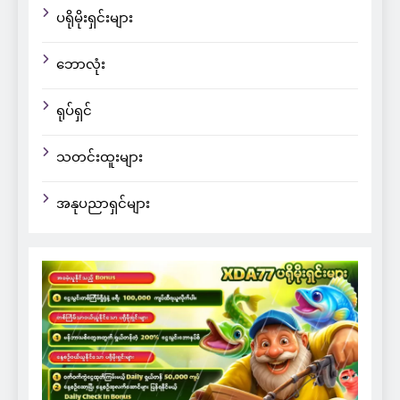
ပရိုမိုးရှင်းများ
ဘောလုံး
ရုပ်ရှင်
သတင်းထူးများ
အနုပညာရှင်များ