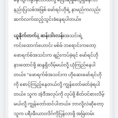
နည်းပြသစ်အဖြစ် မော်ရင်ဟိုရဲ့ နာမည်ကလည်း
ဆက်လက်ထည့်သွင်းခံနေရပါတယ်။
ယူနိုက်တက်
နဲ့
ဆန်းဒါးလန်း
အသင်းရဲ့
ကင်းထောက်ဟောင်း မစ်ခ် ဘရောင်းကတော့
ဖောရက်စ်အသင်းက ချဉ်းကပ်ခဲ့ရင် မော်ရင်ဟို
နားထောင်ဖို့ ဆန္ဒရှိလိမ့်မယ်လို့ ယုံကြည်နေပါ
တယ်။ “ဖောရက်စ်အသင်းက ဟိုဆေးမော်ရင်ဟို
ကို စောင့်ကြည့်နေတယ်လို့ ကျွန်တော်ဖတ်ခဲ့ရပါ
တယ်။ သူက အဲ့ဒီအလုပ်ကို လုပ်ဖို့ စိတ်ဝင်စားလိမ့်
မယ်လို့ ကျွန်တော်ထင်ပါတယ်။ ဘာလို့လဲဆိုတော့
သူက ပရီးမီးယားလိဂ်ကိုပြန်လာဖို့ အမြဲတမ်း