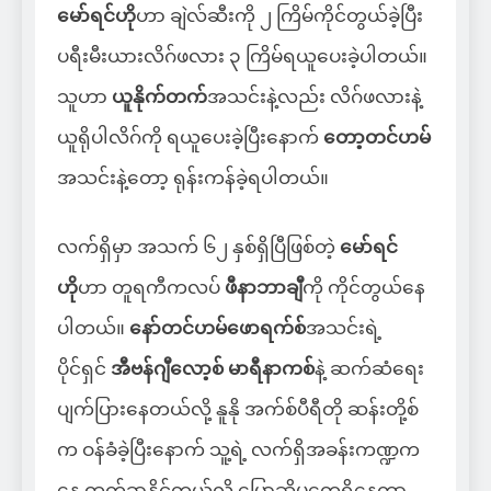
မော်ရင်ဟို
ဟာ ချဲလ်ဆီးကို ၂ ကြိမ်ကိုင်တွယ်ခဲ့ပြီး
ပရီးမီးယားလိဂ်ဖလား ၃ ကြိမ်ရယူပေးခဲ့ပါတယ်။
သူဟာ
ယူနိုက်တက်
အသင်းနဲ့လည်း လိဂ်ဖလားနဲ့
ယူရိုပါလိဂ်ကို ရယူပေးခဲ့ပြီးနောက်
တော့တင်ဟမ်
အသင်းနဲ့တော့ ရုန်းကန်ခဲ့ရပါတယ်။
လက်ရှိမှာ အသက် ၆၂ နှစ်ရှိပြီဖြစ်တဲ့
မော်ရင်
ဟို
ဟာ တူရကီကလပ်
ဖီနာဘာချီ
ကို ကိုင်တွယ်နေ
ပါတယ်။
နော်တင်ဟမ်ဖောရက်စ်
အသင်းရဲ့
ပိုင်ရှင်
အီဗန်ဂျီလော့စ် မာရီနာကစ်
နဲ့ ဆက်ဆံရေး
ပျက်ပြားနေတယ်လို့ နူနို အက်စ်ပီရီတို ဆန်းတို့စ်
က ဝန်ခံခဲ့ပြီးနောက် သူ့ရဲ့ လက်ရှိအခန်းကဏ္ဍက
နေ ထွက်ခွာနိုင်တယ်လို့ ပြောဆိုမှုတွေရှိနေကာ