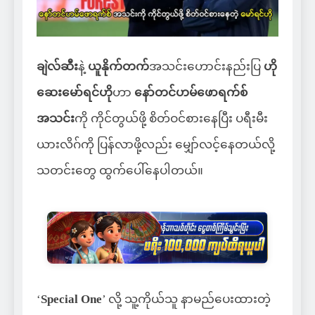
ချဲလ်ဆီး
နဲ့
ယူနိုက်တက်
အသင်းဟောင်းနည်းပြ
ဟို
ဆေးမော်ရင်ဟို
ဟာ
နော်တင်ဟမ်ဖောရက်စ်
အသင်း
ကို ကိုင်တွယ်ဖို့ စိတ်ဝင်စားနေပြီး ပရီးမီး
ယားလိဂ်ကို ပြန်လာဖို့လည်း မျှော်လင့်နေတယ်လို့
သတင်းတွေ ထွက်ပေါ်နေပါတယ်။
‘
Special One
’ လို့ သူ့ကိုယ်သူ နာမည်ပေးထားတဲ့