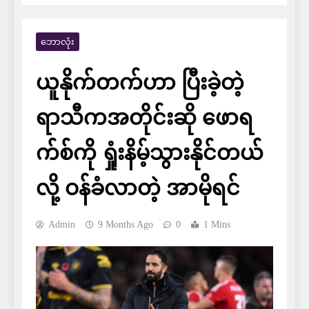
ဘောလုံး
ယူနိုက်တက်ဟာ ပြီးခဲ့တဲ့
ရာသီကအတိုင်းဆို ဖောရ
က်စ်ကို ရှုံးနိမ့်သွားနိုင်တယ်
လို့ ဝန်ခံလာတဲ့ အာမိုရင်
Admin
9 Months Ago
0
1 Mins