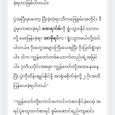
ခဲ့ရတာဖြစ်ပါတယ်။
ပွဲအပြီးမှာတော့ ပြီးခဲ့တဲ့ရာသီကခြေစွမ်းအတိုင်း ဒီ
ပွဲမှာကစားခဲ့ရင်
ဖောရက်စ်
ကို ရှုံးသွားနိုင်သလား
လို့ မေးမြန်းခဲ့ရာ
အာမိုရင်
က “ရှုံးသွားမယ်လို့ထင်
ပါတယ်။ ဂိုးတွေအများကြီးပေးရပြီး ဂိုးပြတ်ရှုံးမှာ
ပါ။ ဒါက ကျွန်တော်တစ်ယောက်တည်းရဲ့အမြင်
ပါ။ ဒုတိယပိုင်းအစမှာ ကျွန်တော်တို့အထနှေးနေ
ပြီး ပွဲကိုထိန်းချုပ်နိုင်ဖို့ အာရုံမစိုက်ခဲ့လို့ ၂ ဂိုးအထိ
ပြန်ပေးခဲ့ရပါတယ်”
“ကျွန်တော်တို့ကောင်းကောင်းကစားနိုင်ခဲ့ပေမဲ့ အ
ရင်ပွဲတွေထက်စာရင် စွမ်းဆောင်ရည်ကျဆင်း