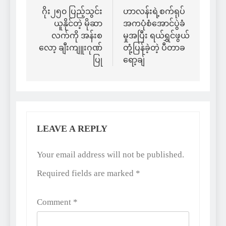
navigation
ဂိုး၂၅၀ ပြည့်သွင်း
ဟာလန်းရဲ့စက်ရုပ်
ယူနိုင်တဲ့ မိုဆာ
အကပုံစံအောင်ပွဲခံ
လက်ကို အန်းစ
မှုအပြီး ရယ်ရွှင်ဖွယ်
လော့ ချီးကျူးဂုဏ်
တုံ့ပြန်ခဲ့တဲ့ ပီတာခ
ပြု
ရော့ချ်
LEAVE A REPLY
Alternative:
Your email address will not be published.
Required fields are marked
*
Comment
*