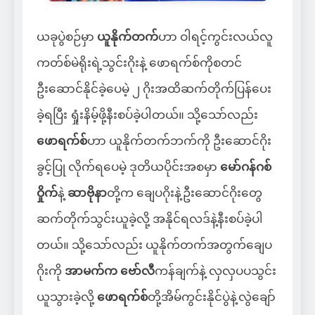
ယခုပွဲစဉ်မှာ
ယူနိုက်တက်
ဟာ ဝါရင့်ကွင်းလယ်လူ
ကတ်စ်မဲရိုးရဲ့သွင်းဂိုးနဲ့ ဖောရက်စ်ကိုစတင်
ဦးဆောင်နိုင်ခဲ့ပေမဲ့ ၂ ဂိုးအထိဆက်တိုက်ပြန်ပေး
ခဲ့ရပြီး ရှုံးနိမ့်ဖို့နီးစပ်ခဲ့ပါတယ်။ သို့သော်လည်း
ဖောရက်စ်
ဟာ ယူနိုက်တက်ဘက်ကို ဦးဆောင်ဂိုး
ခွင့်ပြု လိုက်ရပေမဲ့ ဒုတိယပိုင်းအစမှာ
မော်ဂန်ဂစ်
ဝှိုက်
နဲ့
ဆာဗိုနာ
တို့က ‌ချေပဂိုးနဲ့ဦးဆောင်ဂိုးတွေ
ဆက်တိုက်သွင်းယူခဲ့လို့ အနိုင်ရလဒ်နဲ့နီးစပ်ခဲ့ပါ
တယ်။ သို့သော်လည်း ယူနိုက်တက်အတွက်ချေပ
ဂိုးကို
အာမက်က ဗော်လီ
ကန်ချက်နဲ့ လှလှပပသွင်း
ယူသွားခဲ့လို့
ဖောရက်စ်
တို့အိမ်ကွင်းနိုင်ပွဲနဲ့လွဲချော်