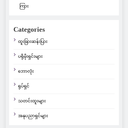
ကြား
Categories
ထူးခြားဆန်းပြား
ပရိုမိုးရှင်းများ
ဘောလုံး
ရုပ်ရှင်
သတင်းထူးများ
အနုပညာရှင်များ