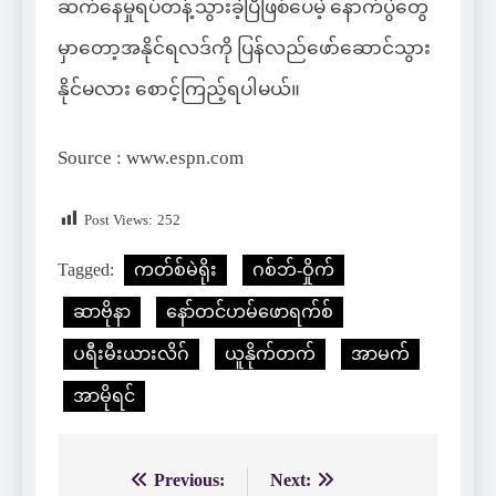
ဆက်နေမှုရပ်တန့်သွားခဲ့ပြီဖြစ်ပေမဲ့ နောက်ပွဲတွေ
မှာတော့အနိုင်ရလဒ်ကို ပြန်လည်ဖော်ဆောင်သွား
နိုင်မလား စောင့်ကြည့်ရပါမယ်။
Source : www.espn.com
Post Views:
252
Tagged:
ကတ်စ်မဲရိုး
ဂစ်ဘ်-ဝှိုက်
ဆာဗိုနာ
နော်တင်ဟမ်ဖောရက်စ်
ပရီးမီးယားလိဂ်
ယူနိုက်တက်
အာမက်
အာမိုရင်
Previous:
Next:
Post