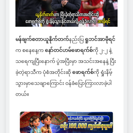
မန်ချက်စတာယူနိုက်တက်
နည်းပြ
ရူဘင်အာမိုရင်
က ‌စနေနေ့က
နော်တင်ဟမ်ဖောရက်စ်
ကို ၂-၂ နဲ့
သရေကျပြီးနောက် ပွဲအပြီးမှာ အသင်းအနေနဲ့ ပြီး
ခဲ့တဲ့ရာသီက ပုံစံအတိုင်းဆို
ဖောရက်စ်
ကို ရှုံးနိမ့်
သွားမှာသေချာကြောင်း ဝန်ခံပြောကြားလာခဲ့ပါ
တယ်။