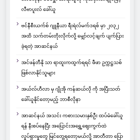
လီဗာပူးလ် ခေါ်ယူ
ဗင်နီစီးယက်စ် ဂျူနီယာ ရီးရဲလ်မက်ဒရစ် မှာ ၂၀၃၂
အထိ သက်တမ်းတိုးလိုက်လို့ မျှော်လင့်ချက် ပျက်ပြား
ခဲ့ရတဲ့ အာဆင်နယ်
အင်ဖန်တီနို သာ ရာထူးကထွက်ရရင် ဖီဖာ ဥက္ကဋ္ဌသစ်
ဖြစ်လာနိုင်သူများ
အယ်လ်ဟီလာ မှ ဂျိုအို ကန်ဆယ်လို ကို အပြီးသတ်
ခေါ်ယူနိုင်တော့မည့် ဘာစီလိုနာ
အာဆင်နယ် အသင်း ကစားသမားနှစ်ဦး ထပ်မံခေါ်ယူ
ရန် နီးစပ်နေပြီး အပြောင်းအရွှေ့ဈေးကွက်ထဲ
လှုပ်ရှားမှုတွေ မြင်တွေ့ရတော့မယ်လို့ အာတီတာ ပြော