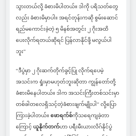
သွားတယ်လို့ ခံစားမိပါတယ်။ ဒါကို ပရိသတ်တွေ
လည်း ခံစားမိမှာပါ။ အရင်တုန်းကဆို စွမ်းဆောင်
ရည်မကောင်းခဲ့တဲ့ ၅ မိနစ်အတွင်း ၂ ဂိုးအထိ
ပေးလိုက်ရတယ်ဆိုရင် ပြန်လာနိုင်ဖို့ မလွယ်ပါ
ဘူး”
“ဒီပွဲမှာ ၂ ဂိုးဆက်တိုက်ခွင့်ပြု လိုက်ရပေမဲ့
အသင်းက ရှုံးမှာမဟုတ်ဘူးဆိုတာ ကျွန်တော်တို့
ခံစားမိနေပါတယ်။ ဒါက အသင်းကြီးတစ်သင်းမှာ
တစ်ခါတလေရှိသင့်တဲ့ခံစားချက်မျိုးပါ” လို့ပြော
ကြားခဲ့ပါတယ်။
ဖောရက်စ်
ကိုသရေကျခဲ့တာ
ကြောင့်
ယူနိုက်တက်
ဟာ ပရီးမီးယားလိဂ်နိုင်ပွဲ