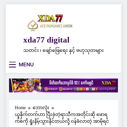
Skip
to
content
xda77 digital
သတင်း ၊ ဖျော်ဖြေရေး နှင့် ဗဟုသုတများ
MENU
Home
ဘောလုံး
ယူနိုက်တက်ဟာ ပြီးခဲ့တဲ့ရာသီကအတိုင်းဆို ဖောရ
က်စ်ကို ရှုံးနိမ့်သွားနိုင်တယ်လို့ ဝန်ခံလာတဲ့ အာမိုရင်