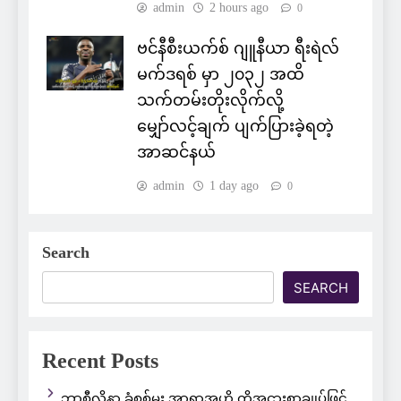
admin
2 hours ago
0
ဗင်နီစီးယက်စ် ဂျူနီယာ ရီးရဲလ်
မက်ဒရစ် မှာ ၂၀၃၂ အထိ
သက်တမ်းတိုးလိုက်လို့
မျှော်လင့်ချက် ပျက်ပြားခဲ့ရတဲ့
အာဆင်နယ်
admin
1 day ago
0
Search
SEARCH
Recent Posts
ဘာစီလိုနာ ခံစစ်မှူး အာရာအူဟို ကိုအငှားစာချုပ်ဖြင့်