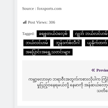
Source : foxsports.com
Post Views:
306
Tagged:
ခရစ္စတယ်ပဲလေ့စ်
ဂျုဘ် ဘယ်လင်ဟမ်
ဘယ်လင်ဟမ်
ဘွန်ဒက်စ်လီဂါ
ယူနိုက်တက်
အပြောင်းအရွှေ့သတင်းများ
Previo
Post
navigation
ကမ္ဘာ့ဖလားမှာ ဘရာဇီးအတွက်ကစားလိုပါက ကြံ့ခိ
မှုပြည့်ဝနေရမယ်လို့ နေမာကို အန်ဆယ်လော
သတိပ