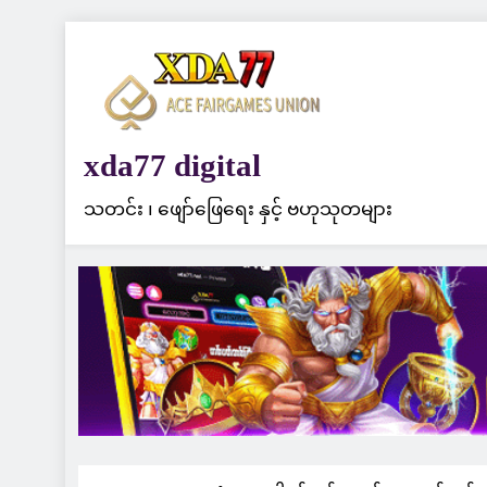
Skip
to
content
xda77 digital
သတင်း ၊ ဖျော်ဖြေရေး နှင့် ဗဟုသုတများ