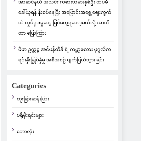
အာဆင်နယ် အသင်း ကစားသမားနှစ်ဦး ထပ်မံ
ခေါ်ယူရန် နီးစပ်နေပြီး အပြောင်းအရွှေ့ဈေးကွက်
ထဲ လှုပ်ရှားမှုတွေ မြင်တွေ့ရတော့မယ်လို့ အာတီ
တာ ပြောကြား
ဖီဖာ ဥက္ကဋ္ဌ အင်ဖန်တီနို ရဲ့ ကမ္ဘာ့ဖလား ပုဂ္ဂလိက
ရင်းနှီးမြှုပ်နှံမှု အစီအစဉ် ပျက်ပြယ်သွားခြင်း
Categories
ထူးခြားဆန်းပြား
ပရိုမိုးရှင်းများ
ဘောလုံး