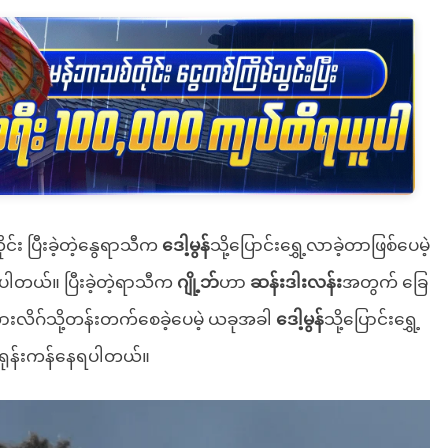
်း ပြီးခဲ့တဲ့နွေရာသီက
ဒေါ့မွန်
သို့ပြောင်းရွှေ့လာခဲ့တာဖြစ်ပေမဲ့
်ပါတယ်။ ပြီးခဲ့တဲ့ရာသီက
ဂျို့ဘ်
ဟာ
ဆန်းဒါးလန်း
အတွက် ခြေ
ီးယားလိဂ်သို့တန်းတက်စေခဲ့ပေမဲ့ ယခုအခါ
ဒေါ့မွန်
သို့ပြောင်းရွှေ့
့ ရုန်းကန်နေရပါတယ်။