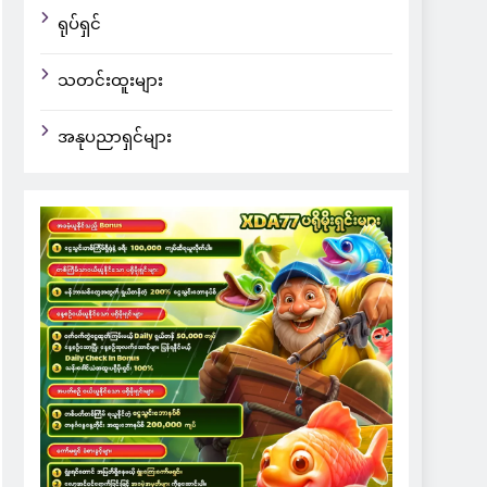
ရုပ်ရှင်
သတင်းထူးများ
အနုပညာရှင်များ