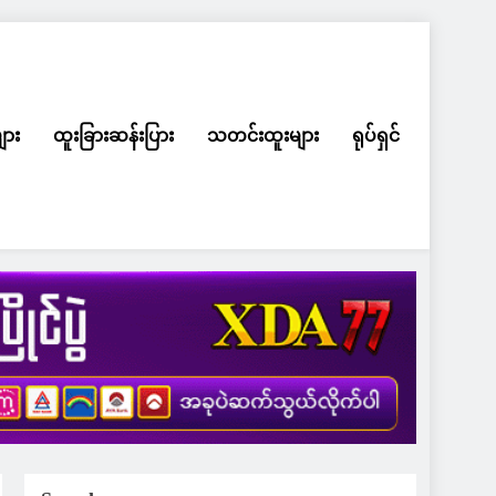
ျား
ထူးခြားဆန်းပြား
သတင်းထူးများ
ရုပ်ရှင်