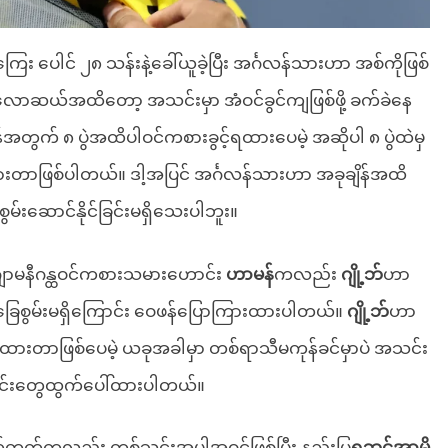
ေ့ကြေး ပေါင် ၂၈ သန်းနဲ့ခေါ်ယူခဲ့ပြီး အင်္ဂလန်သားဟာ အစ်ကိုဖြစ်
လောလောဆယ်အထိတော့ အသင်းမှာ အံဝင်ခွင်ကျဖြစ်ဖို့ ခက်ခဲနေ
အတွက် ၈ ပွဲအထိပါဝင်ကစားခွင့်ရထားပေမဲ့ အဆိုပါ ၈ ပွဲထဲမှ
တာဖြစ်ပါတယ်။ ဒါ့အပြင် အင်္ဂလန်သားဟာ အခုချိန်အထိ
င်စွမ်းဆောင်နိုင်ခြင်းမရှိသေးပါဘူး။
 ဂျာမနီဂန္ထဝင်ကစားသမားဟောင်း
ဟာမန်
ကလည်း
ဂျို့ဘ်
ဟာ
ေစွမ်းမရှိကြောင်း ဝေဖန်ပြောကြားထားပါတယ်။
ဂျို့ဘ်
ဟာ
ပ်ဆိုထားတာဖြစ်ပေမဲ့ ယခုအခါမှာ တစ်ရာသီမကုန်ခင်မှာပဲ အသင်း
 သတင်းတွေထွက်ပေါ်ထားပါတယ်။
ုက်တက်ကလည်း တစ်သင်းအပါအဝင်ဖြစ်ပြီး နည်းပြ
ရူဘင်အာမို