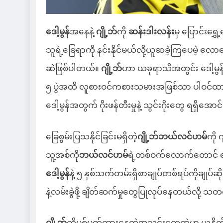
ဒေါ့မွန်
အနေနဲ့
ဂျို့ဘ်
ကို
ဆန်းဒါးလန်း
မှ ပြောင်းရွှ
သူရဲ့ခြေရာကို နင်းနိုင်မယ်လို့ယူဆခဲ့ကြပေမဲ့ 
ဆဲဖြစ်ပါတယ်။
ဂျို့ဘ်
ဟာ ယခုရာသီအတွင်း ဒေါ့မွန်
၅ ပွဲအထိ လူစားဝင်ကစားသမားအဖြစ်သာ ပါဝင်ထား
ဒေါ့မွန်အတွက် ဂိုးဖန်တီးမှုနဲ့ သွင်းဂိုးတွေ ရရှိအော
ခြေစွမ်းပြသနိုင်ခြင်းမရှိတဲ့
ဂျို့ဘ်ဘယ်လင်ဟမ်
ကို
သူ့အစ်ကို
ဘယ်လင်ဟမ်
ရဲ့တစ်ဝက်လောက်တောင် ခြ
ဒေါ့မွန်
နဲ့ ၅ နှစ်သက်တမ်းရှိစာချုပ်တစ်ရပ်ကိုချု
နဲ့လမ်းခွဲဖို့ ချိတ်ဆက်မှုတွေပြုလုပ်နေတယ်လို့
ဂျို့ဘ်
ကိုပစ်မှတ်ထားနေတဲ့အသင်းတွေထဲမှာ ယူနိ