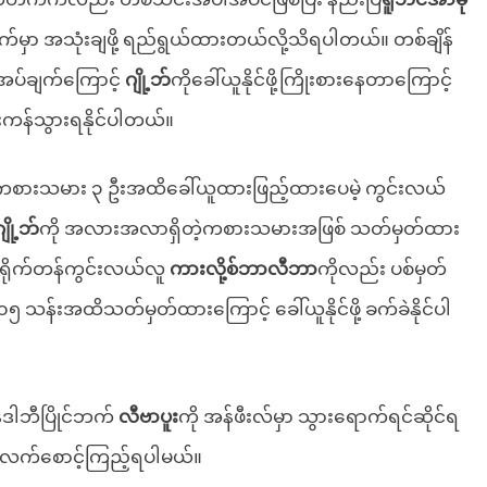
်မှာ အသုံးချဖို့ ရည်ရွယ်ထားတယ်လို့သိရပါတယ်။ တစ်ချိန်
ပ်ချက်ကြောင့်
ဂျို့ဘ်
ကိုခေါ်ယူနိုင်ဖို့ကြိုးစားနေတာကြောင့်
န်းကန်သွားရနိုင်ပါတယ်။
စစ်ကစားသမား ၃ ဦးအထိခေါ်ယူထားဖြည့်ထားပေမဲ့ ကွင်းလယ်
ျို့ဘ်
ကို အလားအလာရှိတဲ့ကစားသမားအဖြစ် သတ်မှတ်ထား
ိုက်တန်ကွင်းလယ်လူ
ကားလို့စ်ဘာလီဘာ
ကိုလည်း ပစ်မှတ်
န်းအထိသတ်မှတ်ထားကြောင့် ခေါ်ယူနိုင်ဖို့ ခက်ခဲနိုင်ပါ
်ဒါဘီပြိုင်ဘက်
လီဗာပူး
ကို အန်ဖီးလ်မှာ သွားရောက်ရင်ဆိုင်ရ
 ဆက်လက်စောင့်ကြည့်ရပါမယ်။