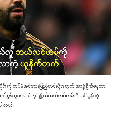
င်းကို ထပ်မံအင်အားဖြည့်တင်းဖို့အတွက် အာရုံစိုက်နေတာ
ဒေါ့မွန်
ကွင်းလယ်လူ
ဂျို့ဘ်ဘယ်လင်ဟမ်
ကိုခေါ်ယူနိုင်ဖို့
့ပါတယ်။