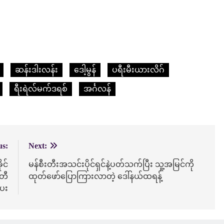
ဆန်းဒါးလန်း
ဒေါ့မွန်
ပရီးမီးယားလိဂ်
ရီးရဲလ်မက်ဒရစ်
အင်္ဂလန်
us:
Next:
ုင်
မန်စီးတီးအသင်းပိုင်ရှင်နဲ့ပတ်သက်ပြီး သူ့အမြင်ကို
့တီ
ထုတ်ဖော်ပြောကြားလာတဲ့ ဒေါ်နယ်ထရန့်
ေး