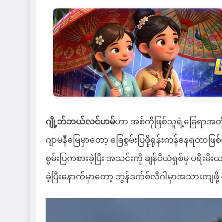
ဂျို့ဘ်ဘယ်လင်ဟမ်
ဟာ အစ်ကိုဖြစ်သူရဲ့ခြေရာအတိုင
ဂျာမနီမြေမှာတော့ ခြေစွမ်းပြဖို့ရုန်းကန်နေရတာဖြစ
စွမ်းပြကစားခဲ့ပြီး အသင်းကို ချန်ပီယံရှစ်မှ ပရီးမ
ခဲ့ပြီးနောက်မှာတော့ ဘွန်ဒက်စ်လီဂါမှာအသားကျဖို