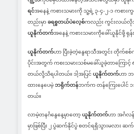
ရင်
အနေနဲ့ ကစားသမားကို သူ့ရဲ့ ၃-၄-၂-၁ ကစားကွက
တည်းမှာ
ခရစ္စတယ်ပဲလေ့စ်
ကလည်း ကွင်းလယ်လိုအ
ယူနိုက်တက်
အနေနဲ့ ကစားသမားကိုခေါ်ယူနိုင်ဖို့ ရု
ယူနိုက်တက်
ဟာ ပြီးခဲ့တဲ့နွေရာသီအတွင်း တိုက်
ပိုင်းအတွက် ကစးသမားသစ်မခေါ်ယူခဲ့တာကြောင့်
ဂ
တယ်လို့သိရပါတယ်။ ဒါ့အပြင်
ယူနိုက်တက်
ဟာ ဘရ
ထားနေပေမဲ့
ဘရိုက်တန်
ဘက်က တန်ကြေးပေါင် ၁၁၅ သ
တယ်။
လာမဲ့တနင်္ဂနွေနေ့မှာ‌တော့
ယူနိုက်တက်
ဟာ အင်္ဂလန
မှာဖြစ်ပြီး ၂ ပွဲဆက်နိုင်ပွဲ စတင်ရရှိသွားမလား