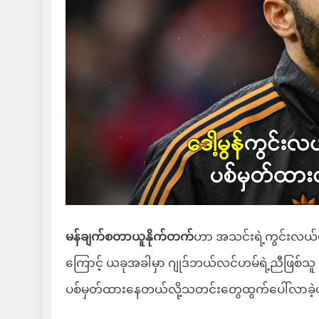
မန်ချက်စတာယူနိုက်တက်
ဟာ အသင်းရဲ့ကွင်းလယ်ပို
ကြောင့် ယခုအခါမှာ ဂျုဒ်ဘယ်လင်ဟမ်ရဲ့ညီဖြစ်သူ
ပစ်မှတ်ထားနေတယ်လို့သတင်းတွေထွက်ပေါ်လာခဲ