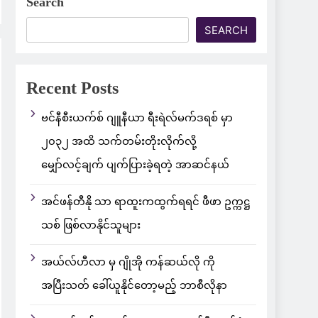
Search
SEARCH
Recent Posts
ဗင်နီစီးယက်စ် ဂျူနီယာ ရီးရဲလ်မက်ဒရစ် မှာ
၂၀၃၂ အထိ သက်တမ်းတိုးလိုက်လို့
မျှော်လင့်ချက် ပျက်ပြားခဲ့ရတဲ့ အာဆင်နယ်
အင်ဖန်တီနို သာ ရာထူးကထွက်ရရင် ဖီဖာ ဥက္ကဋ္ဌ
သစ် ဖြစ်လာနိုင်သူများ
အယ်လ်ဟီလာ မှ ဂျိုအို ကန်ဆယ်လို ကို
အပြီးသတ် ခေါ်ယူနိုင်တော့မည့် ဘာစီလိုနာ