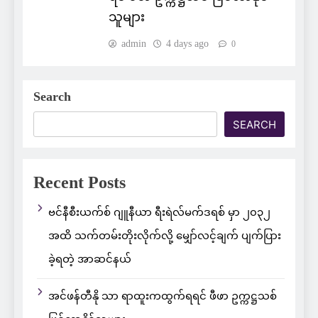
သူများ
admin
4 days ago
0
Search
SEARCH
Recent Posts
ဗင်နီစီးယက်စ် ဂျူနီယာ ရီးရဲလ်မက်ဒရစ် မှာ ၂၀၃၂
အထိ သက်တမ်းတိုးလိုက်လို့ မျှော်လင့်ချက် ပျက်ပြား
ခဲ့ရတဲ့ အာဆင်နယ်
အင်ဖန်တီနို သာ ရာထူးကထွက်ရရင် ဖီဖာ ဥက္ကဋ္ဌသစ်