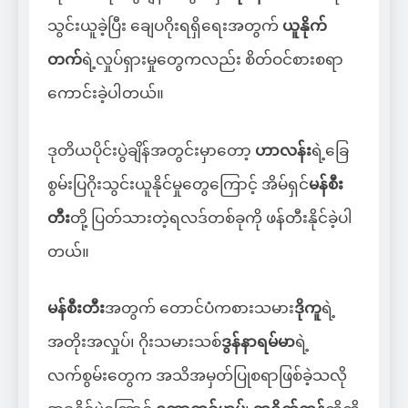
သွင်းယူခဲ့ပြီး ချေပဂိုးရရှိရေးအတွက်
ယူနိုက်
တက်
ရဲ့လှုပ်ရှားမှုတွေကလည်း စိတ်ဝင်စားစရာ
ကောင်းခဲ့ပါတယ်။
ဒုတိယပိုင်းပွဲချိန်အတွင်းမှာတော့
ဟာလန်း
ရဲ့ခြေ
စွမ်းပြဂိုးသွင်းယူနိုင်မှုတွေကြောင့် အိမ်ရှင်
မန်စီး
တီး
တို့ ပြတ်သားတဲ့ရလဒ်တစ်ခုကို ဖန်တီးနိုင်ခဲ့ပါ
တယ်။
မန်စီးတီး
အတွက် တောင်ပံကစားသမား
ဒိုကူ
ရဲ့
အတိုးအလှုပ်၊ ဂိုးသမားသစ်
ဒွန်နာရမ်မာ
ရဲ့
လက်စွမ်းတွေက အသိအမှတ်ပြုစရာဖြစ်ခဲ့သလို