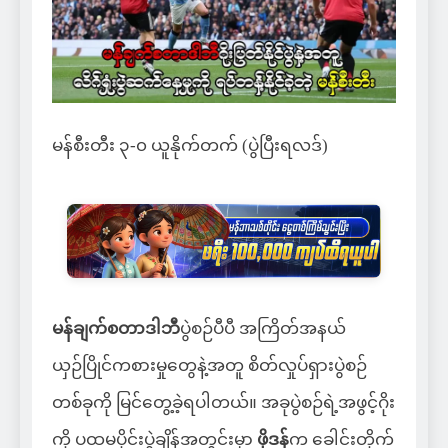
မန်စီးတီး ၃-၀ ယူနိုက်တက် (ပွဲပြီးရလဒ်)
မန်ချက်စတာဒါဘီ
ပွဲစဉ်ပီပီ အကြိတ်အနယ်
ယှဉ်ပြိုင်ကစားမှုတွေနဲ့အတူ စိတ်လှုပ်ရှားပွဲစဉ်
တစ်ခုကို မြင်တွေ့ခဲ့ရပါတယ်။ အခုပွဲစဉ်ရဲ့အဖွင့်ဂိုး
ကို ပထမပိုင်းပွဲချိန်အတွင်းမှာ
ဖိုဒန်
က ခေါင်းတိုက်