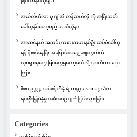
ဖြစ်လာနိုင်သူများ
အယ်လ်ဟီလာ မှ ဂျိုအို ကန်ဆယ်လို ကို အပြီးသတ်
ခေါ်ယူနိုင်တော့မည့် ဘာစီလိုနာ
အာဆင်နယ် အသင်း ကစားသမားနှစ်ဦး ထပ်မံခေါ်ယူ
ရန် နီးစပ်နေပြီး အပြောင်းအရွှေ့ဈေးကွက်ထဲ
လှုပ်ရှားမှုတွေ မြင်တွေ့ရတော့မယ်လို့ အာတီတာ ပြော
ကြား
ဖီဖာ ဥက္ကဋ္ဌ အင်ဖန်တီနို ရဲ့ ကမ္ဘာ့ဖလား ပုဂ္ဂလိက
ရင်းနှီးမြှုပ်နှံမှု အစီအစဉ် ပျက်ပြယ်သွားခြင်း
Categories
ထူးခြားဆန်းပြား