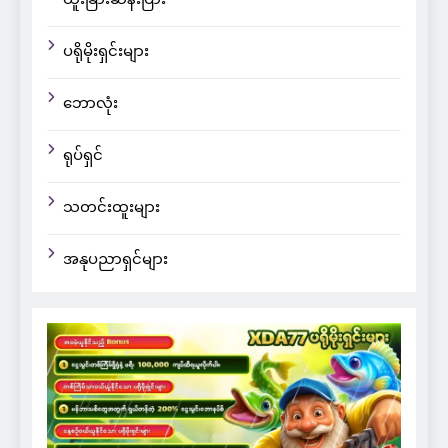
ပရိုမိုးရှင်းများ
ဘောလုံး
ရုပ်ရှင်
သတင်းထူးများ
အနုပညာရှင်များ