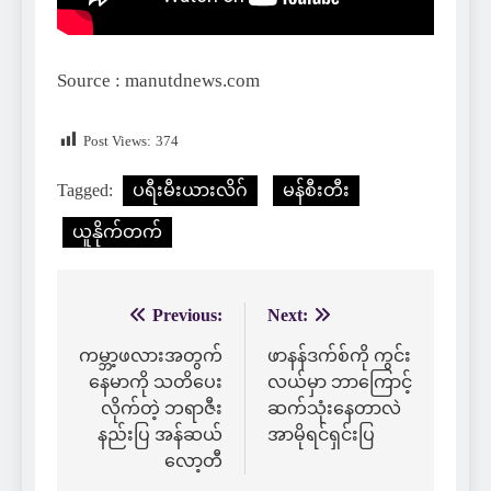
Source : manutdnews.com
Post Views:
374
Tagged:
ပရီးမီးယားလိဂ်
မန်စီးတီး
ယူနိုက်တက်
Previous:
Next:
Post
navigation
ကမ္ဘာ့ဖလားအတွက်
ဖာနန်ဒက်စ်ကို ကွင်း
နေမာကို သတိပေး
လယ်မှာ ဘာကြောင့်
လိုက်တဲ့ ဘရာဇီး
ဆက်သုံးနေတာလဲ
နည်းပြ အန်ဆယ်
အာမိုရင်ရှင်းပြ
လော့တီ