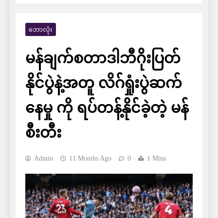
ဘောလုံး
မန်ချက်စတာဒါဘီဂိုးပြတ်
နိုင်ပွဲနဲ့အတူ လိဂ်ရှုံးပွဲဆက်
နေမှု ကို ရပ်တန့်နိုင်ခဲ့တဲ့ မန်
စီးတီး
Admin
11 Months Ago
0
1 Mins