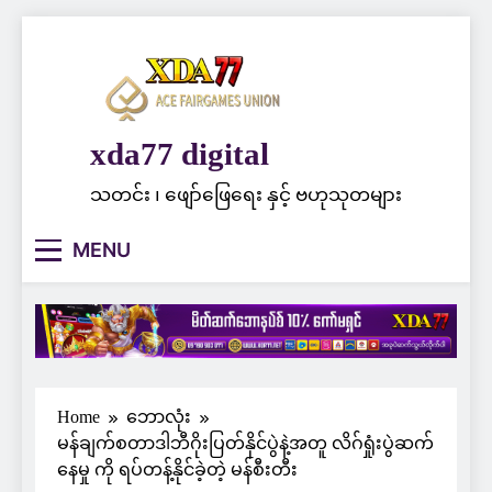
Skip
to
content
xda77 digital
သတင်း ၊ ဖျော်ဖြေရေး နှင့် ဗဟုသုတများ
MENU
Home
ဘောလုံး
မန်ချက်စတာဒါဘီဂိုးပြတ်နိုင်ပွဲနဲ့အတူ လိဂ်ရှုံးပွဲဆက်
နေမှု ကို ရပ်တန့်နိုင်ခဲ့တဲ့ မန်စီးတီး