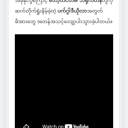
အခုနိုင်ပွဲကြောင့်
တော့တင်ဟမ်
၊
ဘရိုက်တန်
တို့ကို
ဆက်တိုက်ရှုံးနိမ့်ခဲ့တဲ့
ပက်ဂွါဒီယိုလာ
အတွက်
ဖိအားတွေ အတန်အသင့်လျော့ပါးသွားခဲ့ပါတယ်။