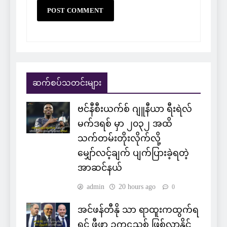
ဆက်စပ်သတင်းများ
ဗင်နီစီးယက်စ် ဂျူနီယာ ရီးရဲလ်
မက်ဒရစ် မှာ ၂၀၃၂ အထိ
သက်တမ်းတိုးလိုက်လို့
မျှော်လင့်ချက် ပျက်ပြားခဲ့ရတဲ့
အာဆင်နယ်
admin
20 hours ago
0
အင်ဖန်တီနို သာ ရာထူးကထွက်ရ
ရင် ဖီဖာ ဥက္ကဋ္ဌသစ် ဖြစ်လာနိုင်