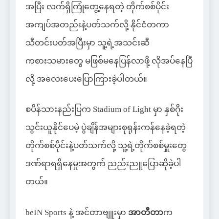
အပြီး လက်ရှိကြုံတွေ့နေရတဲ့ တိုက်စစ်ပိုင်း
အကျပ်အတည်းနဲ့ပတ်သက်လို့ နိုင်ငံတကာ
သီတင်းပတ်အပြီးမှာ သူ့ရဲ့အသင်းဆီ
ကစားသမားတွေ မဖြစ်မနေပြန်လာဖို့ လိုအပ်နေပြီ
လို့ အလေးပေးပြောကြားခဲ့ပါတယ်။
စပိန်သားနည်းပြက Stadium of Light မှာ နှစ်ဂိုး
သွင်းယူနိုင်ပေမဲ့ ပွဲချိန်အများစုရုန်းကန်နေခဲ့ရတဲ့
တိုက်စစ်ပိုင်းနဲ့ပတ်သက်လို့ သူ့ရဲ့တိုက်စစ်မှူးတွေ
ဒဏ်ရာရရှိနေမှုအတွက် ညည်းညူပြောဆိုခဲ့ပါ
တယ်။
beIN Sports နဲ့ အင်တာဗျူးမှာ
အာတီတာ
က