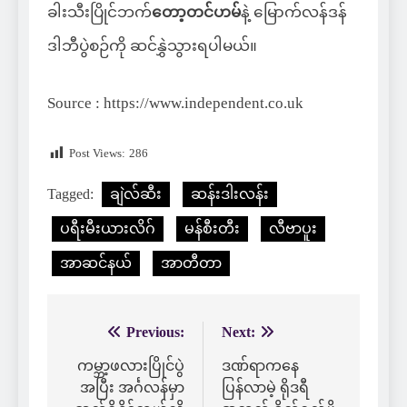
ခါးသီးပြိုင်ဘက်
တော့တင်ဟမ်
နဲ့ မြောက်လန်ဒန်
ဒါဘီပွဲစဉ်ကို ဆင်နွှဲသွားရပါမယ်။
Source : https://www.independent.co.uk
Post Views:
286
Tagged:
ချဲလ်ဆီး
ဆန်းဒါးလန်း
ပရီးမီးယားလိဂ်
မန်စီးတီး
လီဗာပူး
အာဆင်နယ်
အာတီတာ
Previous:
Next:
Post
navigation
ကမ္ဘာ့ဖလားပြိုင်ပွဲ
ဒဏ်ရာကနေ
အပြီး အင်္ဂလန်မှာ
ပြန်လာမဲ့ ရိုဒရီ