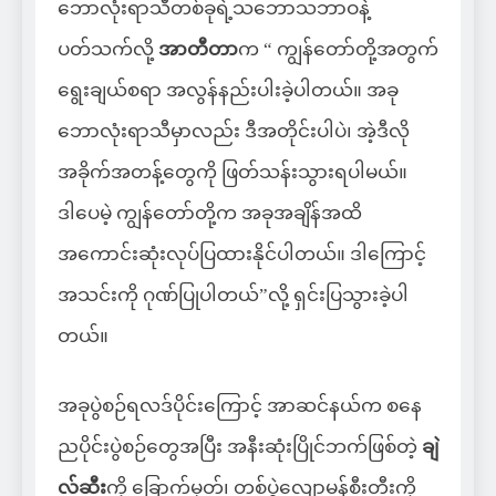
ဘောလုံးရာသီတစ်ခုရဲ့သဘောသဘာဝနဲ့
ပတ်သက်လို့
အာတီတာ
က “ ကျွန်တော်တို့အတွက်
ရွေးချယ်စရာ အလွန်နည်းပါးခဲ့ပါတယ်။ အခု
ဘောလုံးရာသီမှာလည်း ဒီအတိုင်းပါပဲ၊ အဲ့ဒီလို
အခိုက်အတန့်တွေကို ဖြတ်သန်းသွားရပါမယ်။
ဒါပေမဲ့ ကျွန်တော်တို့က အခုအချိန်အထိ
အကောင်းဆုံးလုပ်ပြထားနိုင်ပါတယ်။ ဒါကြောင့်
အသင်းကို ဂုဏ်ပြုပါတယ်”လို့ ရှင်းပြသွားခဲ့ပါ
တယ်။
အခုပွဲစဉ်ရလဒ်ပိုင်းကြောင့် အာဆင်နယ်က စနေ
ညပိုင်းပွဲစဉ်တွေအပြီး အနီးဆုံးပြိုင်ဘက်ဖြစ်တဲ့
ချဲ
လ်ဆီး
ကို ခြောက်မှတ်၊ တစ်ပွဲလျော့မန်စီးတီးကို