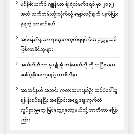
ဗင်နီစီးယက်စ် ဂျူနီယာ ရီးရဲလ်မက်ဒရစ် မှာ ၂၀၃၂
အထိ သက်တမ်းတိုးလိုက်လို့ မျှော်လင့်ချက် ပျက်ပြား
ခဲ့ရတဲ့ အာဆင်နယ်
အင်ဖန်တီနို သာ ရာထူးကထွက်ရရင် ဖီဖာ ဥက္ကဋ္ဌသစ်
ဖြစ်လာနိုင်သူများ
အယ်လ်ဟီလာ မှ ဂျိုအို ကန်ဆယ်လို ကို အပြီးသတ်
ခေါ်ယူနိုင်တော့မည့် ဘာစီလိုနာ
အာဆင်နယ် အသင်း ကစားသမားနှစ်ဦး ထပ်မံခေါ်ယူ
ရန် နီးစပ်နေပြီး အပြောင်းအရွှေ့ဈေးကွက်ထဲ
လှုပ်ရှားမှုတွေ မြင်တွေ့ရတော့မယ်လို့ အာတီတာ ပြော
ကြား