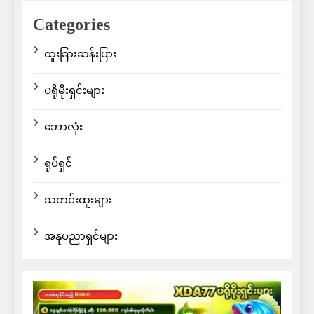
Categories
ထူးခြားဆန်းပြား
ပရိုမိုးရှင်းများ
ဘောလုံး
ရုပ်ရှင်
သတင်းထူးများ
အနုပညာရှင်များ