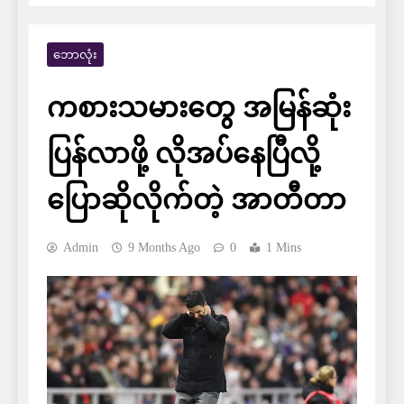
ဘောလုံး
ကစားသမားတွေ အမြန်ဆုံး
ပြန်လာဖို့ လိုအပ်နေပြီလို့
ပြောဆိုလိုက်တဲ့ အာတီတာ
Admin
9 Months Ago
0
1 Mins