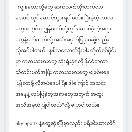
“ကျွန်တော်တို့တွေ ဆက်လက်တိုးတက်လာ
အောင် လုပ်ဆောင်သွားရပါမယ်။ ပြီးခဲ့တဲ့ကာလ
တွေအတွင်း ကျွန်တော်တို့လုပ်ဆောင်ခဲ့တဲ့အရာ
တွေနဲ့ပတ်သက်လို့ အသိအမှတ်ပြုပေးဖို့လည်း
လိုအပ်ပါတယ်။ နှစ်လလောက်နီးပါး တိုက်စစ်ပိုင်း
မှာ ကစားသမားတွေ ဆုံးရှုံးခဲ့ရလို့ နိုင်ငံတကာ
သီတင်းပတ်အပြီး ကစားသမားတွေ မဖြစ်မနေ
ပြန်လာဖို့ လိုအပ်နေပါပြီ။ ဒါကြောင့် အသင်း
အနေနဲ့ လုပ်ပြခဲ့တဲ့အရာတွေအတွက် အထူး
အသိအမှတ်ပြုပါတယ်”လို့ ပြောပါတယ်။
Sky Sports နဲ့တွေ့ဆုံချိန်မှာလည်း ပရီးမီးယားလိဂ်