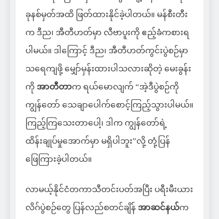
ခုနစ်မှတ်အထိ ဖြတ်ထားနိုင်ခဲ့ပါတယ်။ မန်စီးတီး
က ဒီည၊ အီတီဟတ်မှာ လီဗာပူးကို ဧည့်ခံကစားရ
ပါမယ်။ ဒါကြောင့် ဒီည၊ အီတီဟတ်ကွင်းပွဲစဉ်မှာ
သရေကျဖို့ မျှော်မှန်းထားပါသလားဆိုတဲ့ မေးခွန်း
ကို
အာတီတာ
က ရယ်မောလျက် “အဲ့ဒီပွဲစဉ်ကို
ကျွန်တော် သေချာပေါက်စောင့်ကြည့်သွားပါမယ်။
ကြည့်ကြသေးတာပေါ့၊ ဒါက ကျွန်တော်ရဲ့
ထိန်းချုပ်မှုအောက်မှာ မရှိပါဘူး”လို့ တုံ့ပြန်
ဖြေကြားခဲ့ပါတယ်။
လာမယ့်နိုင်ငံတကာသီတင်းပတ်အပြီး ပရီးမီးယား
လိဂ်ပွဲစဉ်တွေ ပြန်လည်စတင်ချိန်
အာဆင်နယ်
က