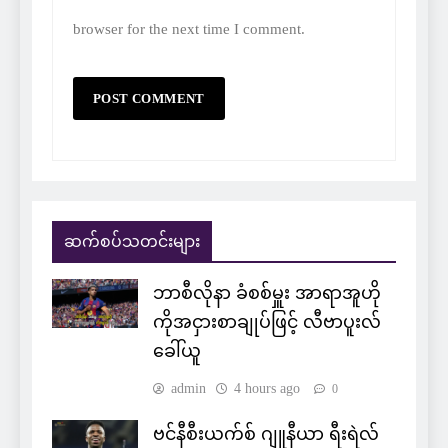
browser for the next time I comment.
ဆက်စပ်သတင်းများ
ဘာစီလိုနာ ခံစစ်မှူး အာရာအူဟို
ကိုအငှားစာချုပ်ဖြင့် လီဗာပူးလ်
ခေါ်ယူ
admin
4 hours ago
0
ဗင်နီစီးယက်စ် ဂျူနီယာ ရီးရဲလ်