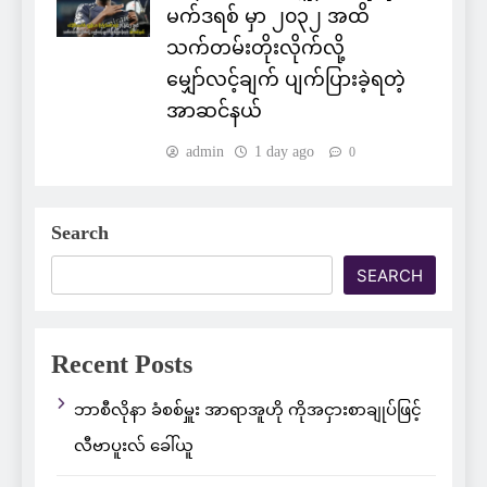
မက်ဒရစ် မှာ ၂၀၃၂ အထိ
သက်တမ်းတိုးလိုက်လို့
မျှော်လင့်ချက် ပျက်ပြားခဲ့ရတဲ့
အာဆင်နယ်
admin
1 day ago
0
Search
SEARCH
Recent Posts
ဘာစီလိုနာ ခံစစ်မှူး အာရာအူဟို ကိုအငှားစာချုပ်ဖြင့်
လီဗာပူးလ် ခေါ်ယူ