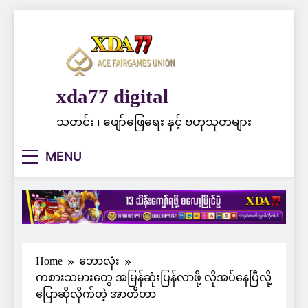
Skip
to
content
xda77 digital
သတင်း ၊ ဖျော်ဖြေရေး နှင့် ဗဟုသုတများ
MENU
Home
ဘောလုံး
ကစားသမားတွေ အမြန်ဆုံးပြန်လာဖို့ လိုအပ်နေပြီလို့
ပြောဆိုလိုက်တဲ့ အာတီတာ