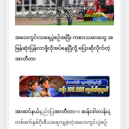
အဝေးကွင်းသရေပွဲစဉ်အပြီး ကစားသမားတွေ အ
မြန်ဆုံးပြန်လာဖို့လိုအပ်နေပြီလို့ ပြောဆိုလိုက်တဲ့
အာတီတာ
အာဆင်နယ်
နည်းပြ
အာတီတာ
က
ဆန်းဒါးလန်း
နဲ့
တစ်ဖက်နှစ်ဂိုးစီသရေကျခဲ့တဲ့အဝေးကွင်းပွဲစဉ်