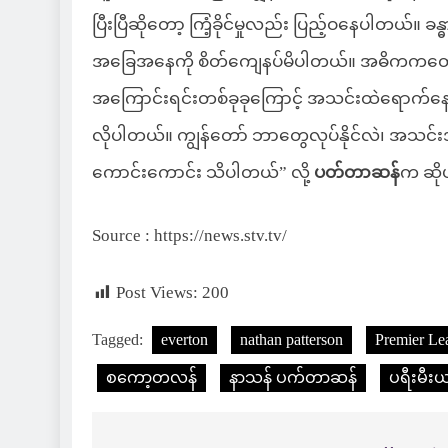
ပြီးပြီဆိုတော့ ကြံ့ခိုင်မှုလည်း ပြည့်ဝနေပါတယ်။ ခ
အခြေအနေကို စိတ်ကျေနပ်မိပါတယ်။ အဓိကကတော့ ကိုယ့်က
အကြောင်းရင်းတစ်ခုခုကြောင့် အသင်းထဲရောက်နေတာဖြစ်လိ
လိုပါတယ်။ ကျွန်တော် ဘာတွေလုပ်နိုင်လဲ၊ အသင်
ကောင်းကောင်း သိပါတယ်” လို့
ပတ်တာဆန်
က ဆို
Source : https://news.stv.tv/
Post Views:
200
Tagged:
everton
nathan patterson
Premier Le
စကော့တလန်
နာသန် ပက်တာဆန်
ပရီးမီး