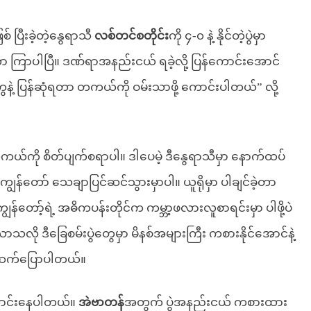
ပြီးခဲ့တဲ့နွေရာသီ
လစ်တင်စတိုင်း
ကို ၄-၀ နဲ့ နိုင်တဲ့ပွဲမှာ
 ကြာပါပြီ။ ဒဏ်ရာအနည်းငယ် ရခဲ့လို့ ပြန်ကောင်းအောင်
ဲ့ ပြန်ဆုံရတာ တကယ်ကို ဝမ်းသာဖို့ ကောင်းပါတယ်” လို့
ကယ်ကို စိတ်ပျက်စရာပါ။ ဒါပေမဲ့ ဒီနွေရာသီမှာ နောက်ထပ်
ဖို့ ကျွန်တော် သေချာပြင်ဆင်သွားမှာပါ။ ယူရိုမှာ ပါချင်ခဲ့တာ
ျွန်တော့်ရဲ့ အဓိကပန်းတိုင်က ကမ္ဘာ့ဖလားလူစာရင်းမှာ ပါဖို့ပဲ
ာသလို ဒီခြေစမ်းပွဲတွေမှာ မိနစ်အများကြီး ကစားနိုင်အောင်နဲ့
သူက ဆက်ပြောပါတယ်။
ောင်းနေပါတယ်။
အဲဗာတန်
အတွက် ပွဲအနည်းငယ် ကစားထား