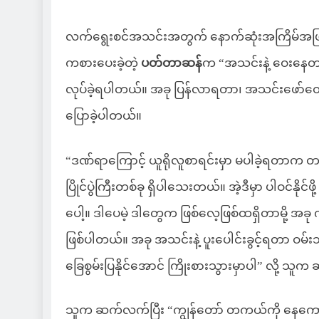
လက်ရွေးစင်အသင်းအတွက် နောက်ဆုံးအကြိမ်အဖြစ် 
ကစားပေးခဲ့တဲ့
ပတ်တာဆန်
က “အသင်းနဲ့ ဝေးနေတာ
လုပ်ခဲ့ရပါတယ်။ အခု ပြန်လာရတာ၊ အသင်းဖော်တွေန
ပြောခဲ့ပါတယ်။
“ဒဏ်ရာကြောင့် ယူရိုလူစာရင်းမှာ မပါခဲ့ရတာက တ
ပြိုင်ပွဲကြီးတစ်ခု ရှိပါသေးတယ်။ အဲ့ဒီမှာ ပါဝင်နိုင်
ပေါ့။ ဒါပေမဲ့ ဒါတွေက ဖြစ်လေ့ဖြစ်ထရှိတာမို့ အခု က
ဖြစ်ပါတယ်။ အခု အသင်းနဲ့ ပူးပေါင်းခွင့်ရတာ ဝမ်းသ
ခြေစွမ်းပြနိုင်အောင် ကြိုးစားသွားမှာပါ” လို့ 
သူက ဆက်လက်ပြီး “ကျွန်တော် တကယ်ကို နေက