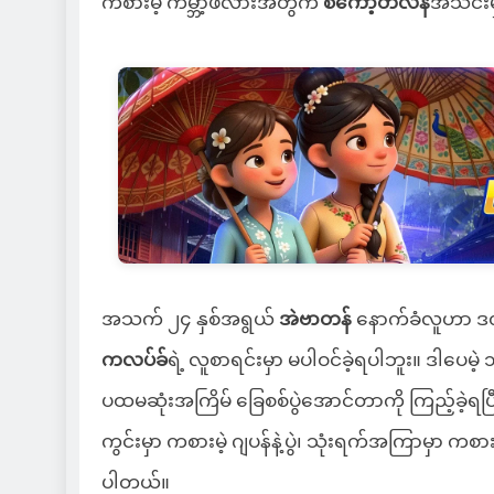
ကစားမဲ့ ကမ္ဘာ့ဖလားအတွက်
စကော့တလန်
အသင်းမှ
အသက် ၂၄ နှစ်အရွယ်
အဲဗာတန်
နောက်ခံလူဟာ ဒဏ်ရာ
ကလပ်ခ်
ရဲ့ လူစာရင်းမှာ မပါဝင်ခဲ့ရပါဘူး။ ဒါပေမဲ့ 
ပထမဆုံးအကြိမ် ခြေစစ်ပွဲအောင်တာကို ကြည့်ခဲ့ရပြ
ကွင်းမှာ ကစားမဲ့ ဂျပန်နဲ့ပွဲ၊ သုံးရက်အကြာမှာ ကစား
ပါတယ်။