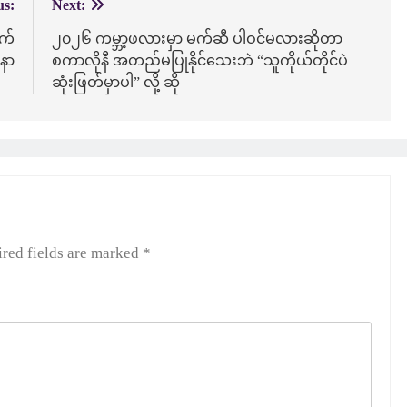
us:
Next:
က်
၂၀၂၆ ကမ္ဘာ့ဖလားမှာ မက်ဆီ ပါဝင်မလားဆိုတာ
ုနာ
စကာလိုနီ အတည်မပြုနိုင်သေးဘဲ “သူကိုယ်တိုင်ပဲ
ဆုံးဖြတ်မှာပါ” လို့ ဆို
red fields are marked
*