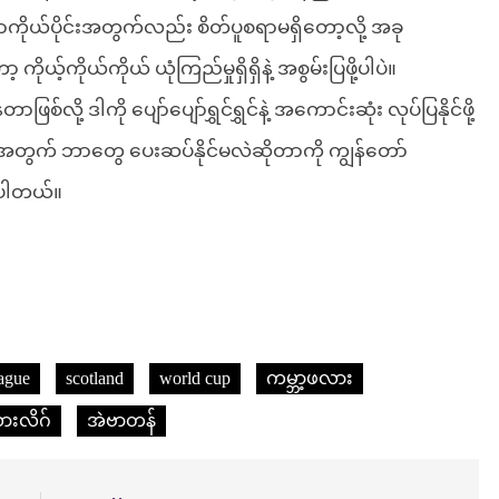
န္ဓာကိုယ်ပိုင်းအတွက်လည်း စိတ်ပူစရာမရှိတော့လို့ အခု
ိုယ်ကိုယ် ယုံကြည်မှုရှိရှိနဲ့ အစွမ်းပြဖို့ပါပဲ။
ု့ ဒါကို ပျော်ပျော်ရွှင်ရွှင်နဲ့ အကောင်းဆုံး လုပ်ပြနိုင်ဖို့
းအတွက် ဘာတွေ ပေးဆပ်နိုင်မလဲဆိုတာကို ကျွန်တော်
ပါတယ်။
ague
scotland
world cup
ကမ္ဘာ့ဖလား
ယားလိဂ်
အဲဗာတန်