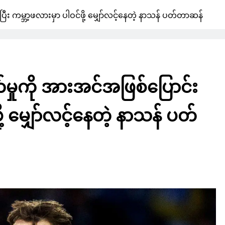
းပြီး ကမ္ဘာ့ဖလားမှာ ပါဝင်ဖို့ မျှော်လင့်နေတဲ့ နာသန် ပတ်တာဆန်
ျက်မှုကို အားအင်အဖြစ်ပြောင်း
ို့ မျှော်လင့်နေတဲ့ နာသန် ပတ်