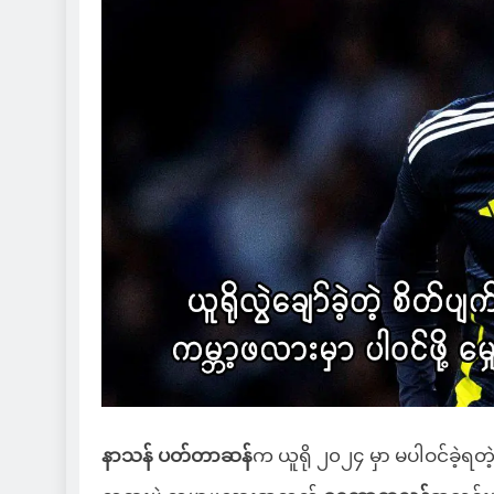
နာသန် ပတ်တာဆန်
က ယူရို ၂၀၂၄ မှာ မပါဝင်ခဲ့ရတဲ