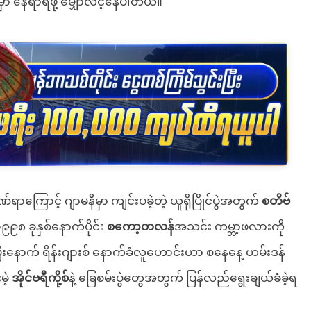
ာ နေရာရဖို့ မျှော်လင့်နေပါတယ်။
ကြောင့် ဂျာမနီမှာ ကျင်းပခဲ့တဲ့ ယူရိုပြိုင်ပွဲအတွက်
စတိဗ်
၁၉၉၈ ခုနှစ်နောက်ပိုင်း
စကော့တလန်
အသင်း ကမ္ဘာ့ဖလားကို
ီးနောက် ရိန်းဂျားစ် နောက်ခံလူဟောင်းဟာ စနေနေ့ ဟမ်းဒန်
မဲ့
အိုင်ဗရီကို့စ်
နဲ့ ခြေစမ်းပွဲတွေအတွက် ပြန်လည်ရွေးချယ်ခံခဲ့ရ