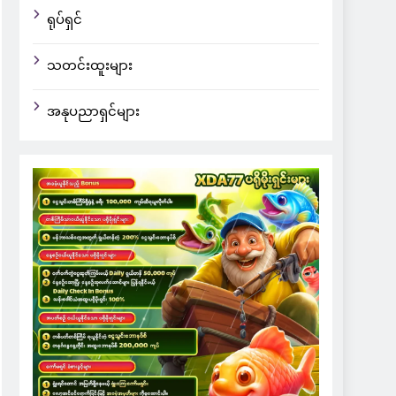
ရုပ်ရှင်
သတင်းထူးများ
အနုပညာရှင်များ