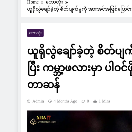
Home
ဘောလုံး
ယူရိုလွဲချော်ခဲ့တဲ့ စိတ်ပျက်မှုကို အားအင်အဖြစ်ပြောင်
ဘောလုံး
ယူရိုလွဲချော်ခဲ့တဲ့ စိတ်ပ
ပြီး ကမ္ဘာ့ဖလားမှာ ပါဝင်ဖ
တာဆန်
Admin
4 Months Ago
0
1 Mins