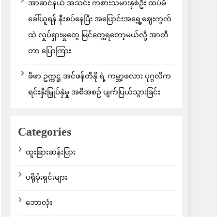
အာဆင်နယ် အသင်း ကစားသမားနှစ်ဦး ထပ်မံ
ခေါ်ယူရန် နီးစပ်နေပြီး အပြောင်းအရွှေ့ဈေးကွက်
ထဲ လှုပ်ရှားမှုတွေ မြင်တွေ့ရတော့မယ်လို့ အာတီ
တာ ပြောကြား
ဖီဖာ ဥက္ကဋ္ဌ အင်ဖန်တီနို ရဲ့ ကမ္ဘာ့ဖလား ပုဂ္ဂလိက
ရင်းနှီးမြှုပ်နှံမှု အစီအစဉ် ပျက်ပြယ်သွားခြင်း
Categories
ထူးခြားဆန်းပြား
ပရိုမိုးရှင်းများ
ဘောလုံး