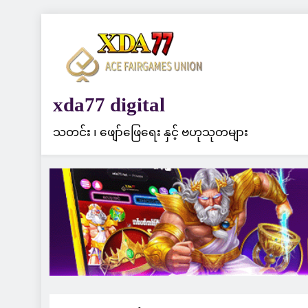
Skip
to
content
xda77 digital
သတင်း ၊ ဖျော်ဖြေရေး နှင့် ဗဟုသုတများ