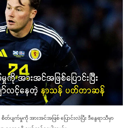
့ စိတ်ပျက်မှုကို အားအင်အဖြစ် ပြောင်းလဲပြီး ဒီနွေရာသီမှာ