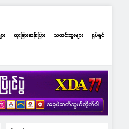
ျား
ထူးခြားဆန်းပြား
သတင်းထူးများ
ရုပ်ရှင်