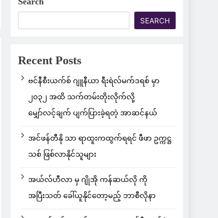
Search
SEARCH
Recent Posts
ဗင်နီစီးယက်စ် ဂျူနီယာ ရီးရဲလ်မက်ဒရစ် မှာ
၂၀၃၂ အထိ သက်တမ်းတိုးလိုက်လို့
မျှော်လင့်ချက် ပျက်ပြားခဲ့ရတဲ့ အာဆင်နယ်
အင်ဖန်တီနို သာ ရာထူးကထွက်ရရင် ဖီဖာ ဥက္ကဋ္ဌ
သစ် ဖြစ်လာနိုင်သူများ
အယ်လ်ဟီလာ မှ ဂျိုအို ကန်ဆယ်လို ကို
အပြီးသတ် ခေါ်ယူနိုင်တော့မည့် ဘာစီလိုနာ