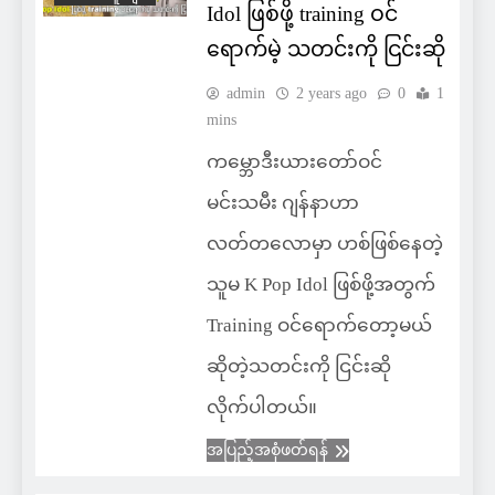
Idol ဖြစ်ဖို့ training ဝင်
ရောက်မဲ့ သတင်းကို ငြင်းဆို
admin
2 years ago
0
1
mins
ကမ္ဘောဒီးယားတော်ဝင်
မင်းသမီး ဂျန်နာဟာ
လတ်တလောမှာ ဟစ်ဖြစ်နေတဲ့
သူမ K Pop Idol ဖြစ်ဖို့အတွက်
Training ဝင်ရောက်တော့မယ်
ဆိုတဲ့သတင်းကို ငြင်းဆို
လိုက်ပါတယ်။
အပြည့်အစုံဖတ်ရန်