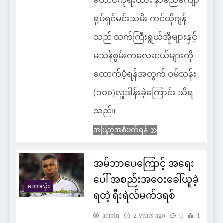
တောင်ကိုရီးယား နာမည်ကျော်
ရုပ်ရှင်မင်းသမီး ကင်ယိုဂျန်
သည် သက်ကြီးရွယ်အိုများနှင့်
မသန်စွမ်းကလေးငယ်များကို
ထောက်ပံ့ရန်အတွက် ဝမ်သန်း
(၁၀၀)လှူဒါန်းခဲ့ကြောင်း သိရ
သည်။
အပြည့်အစုံဖတ်ရန်
အမ်ဘာပေကြောင့် အရေး
ပေါ် အစည်းအဝေးခေါ်ယူခဲ့
ဘောလုံး
ရတဲ့ ရီးရဲလ်မက်ဒရစ်
admin
2 years ago
0
1