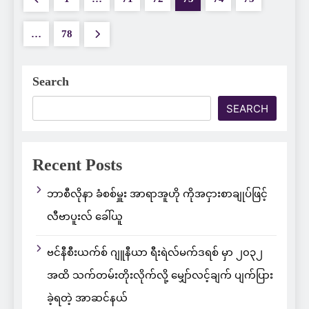
…
78
Search
SEARCH
Recent Posts
ဘာစီလိုနာ ခံစစ်မှူး အာရာအူဟို ကိုအငှားစာချုပ်ဖြင့်
လီဗာပူးလ် ခေါ်ယူ
ဗင်နီစီးယက်စ် ဂျူနီယာ ရီးရဲလ်မက်ဒရစ် မှာ ၂၀၃၂
အထိ သက်တမ်းတိုးလိုက်လို့ မျှော်လင့်ချက် ပျက်ပြား
ခဲ့ရတဲ့ အာဆင်နယ်