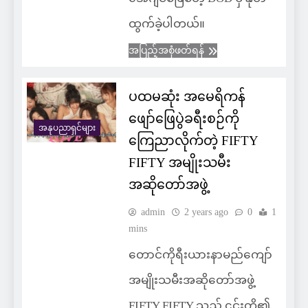
ထွက်ခဲ့ပါတယ်။
အပြည့်အစုံဖတ်ရန်
ပထမဆုံး အမေရိကန်
ဖျော်ဖြေပွဲခရီးစဉ်ကို
အနုပညာရှင်များ
ကြေညာလိုက်တဲ့ FIFTY
FIFTY အမျိုးသမီး
အဆိုတော်အဖွဲ့
admin
2 years ago
0
1
mins
တောင်ကိုရီးယားနာမည်ကျော်
အမျိုးသမီးအဆိုတော်အဖွဲ့
FIFTY FIFTY သည် ၎င်းတို့၏