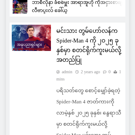
ဘာစီလိုနာ ခံစစ်မှူး အာရာအူဟို ကိုအငှားစာချုပ်ဖြင့်
လီဗာပူးလ် ခေါ်ယူ
မင်းသား တွမ်ဟော်လန်က
Spider-Man 4 ကို ၂ဝ၂၅ ခု
အနုပညာရှင်များ
နှစ်မှာ စတင်ရိုက်ကူးမယ်လို့
အတည်ပြု
admin
2 years ago
0
1
mins
ပရိသတ်တွေ စောင့်မျှော်ခဲ့ရတဲ့
Spider-Man 4 ဇာတ်ကားကို
လာမဲ့နှစ် ၂ဝ၂၅ ခုနှစ်၊ နွေရာသီ
မှာ စတင်ရိုက်ကူးမယ်လို့