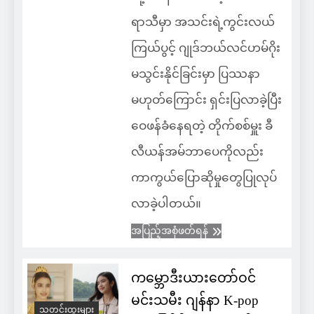
ရာသီမှာ အသင်းရဲ့ကွင်းလယ်
ကြယ်ပွင့် ဂျုဒ်ဘယ်လင်ဟမ်ဂိုး
မသွင်းနိုင်ခြင်းမှာ ပြဿနာ
မဟုတ်ကြောင်း ရှင်းပြလာခဲ့ပြီး
ဝေဖန်ခံနေရတဲ့ တိုက်စစ်မှူး ခီ
လီယန်အမ်ဘာပေကိုလည်း
ကာကွယ်ပြောဆိုမှုတွေပြုလုပ်
လာခဲ့ပါတယ်။
အပြည့်အစုံဖတ်ရန်
ကမ္ဘောဒီးယားတော်ဝင်
မင်းသမီး ဂျန်နာ K-pop
သတင်းထူးများ