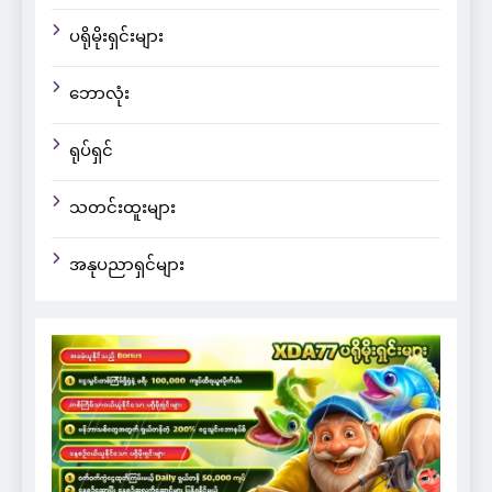
ပရိုမိုးရှင်းများ
ဘောလုံး
ရုပ်ရှင်
သတင်းထူးများ
အနုပညာရှင်များ