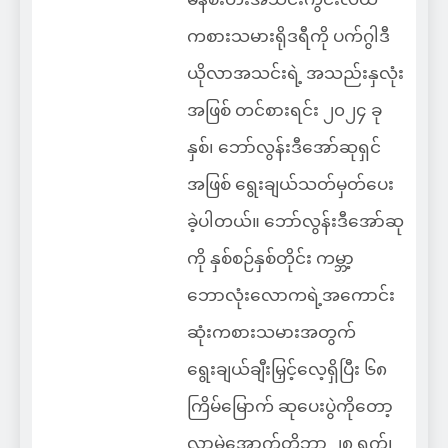
ကစားသမားရိုဒရီကို ပက်ဂွါဒီ
ယိုလာအသင်းရဲ့ အသည်းနှလုံး
အဖြစ် တင်စားရင်း ၂၀၂၄ ခု
နှစ်၊ ဘော်လွန်းဒီအော်ဆုရှင်
အဖြစ် ရွေးချယ်သတ်မှတ်ပေး
ခဲ့ပါတယ်။ ဘော်လွန်းဒီအော်ဆု
ကို နှစ်စဉ်နှစ်တိုင်း ကမ္ဘာ့
ဘောလုံးလောကရဲ့အကောင်း
ဆုံးကစားသမားအတွက်
ရွေးချယ်ချီးမြှင့်လေ့ရှိပြီး ၆၈
ကြိမ်မြောက် ဆုပေးပွဲကိုတော့
လာမဲ့အောက်တိုဘာ ၂၈ ရက်၊