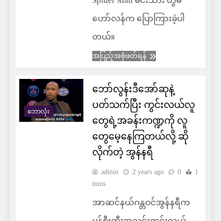
Spider Man မင်းသား တွမ်
ဟော်လန်က ပြောကြားခဲ့ပါ
တယ်။
အပြည့်အစုံဖတ်ရန်
ဘော်လွန်းဒီအော်ဆုနဲ့
ပတ်သက်ပြီး ကွင်းလယ်လူ
ဘောလုံး
တွေရဲ့အခန်းကဏ္ဍကို လူ
တွေမေ့နေကြတယ်လို့ ဆို
လိုက်တဲ့ အွန်နရီ
admin
2 years ago
0
1
mins
အာဆင်နယ်ဂန္တဝင်အွန်နရီက
မန်စီးတီးအသင်းကွင်းလယ်