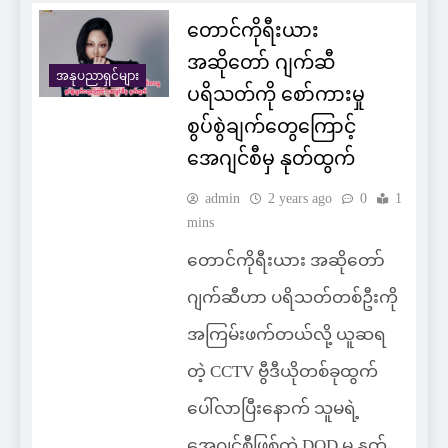
တောင်ကိုရီးယား
အဆိုတော် ဂျက်ဆီ
အနုပညာရှင်များ
ပရိသတ်ကို စော်ကားမှု
စွပ်စွဲချက်တွေကြောင့်
အေဂျင်စီမှ နုတ်ထွက်
admin
2 years ago
0
1
mins
တောင်ကိုရီးယား အဆိုတော်
ဂျက်ဆီဟာ ပရိသတ်တစ်ဦးကို
အကြမ်းဖက်တယ်လို့ ယူဆရ
တဲ့ CCTV ဗွီဒီယိုတစ်ခုထွက်
ပေါ်လာပြီးနောက် သူမရဲ့
အေဂျင်စီဖြစ်တဲ့ DOD မှ နုတ်