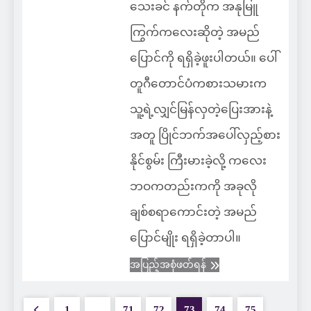
သေးခင် နက်တိုက အနုမြူ
ကြွက်ကလေးဆိုတဲ့ အမည်
ပြောင်ကို ရရှိခဲ့ဖူးပါတယ်။ ပေါ်
တူဂီတောင်ပံကစားသမားက
သူ့ရဲ့လျှင်မြန်လှတဲ့ပြေးအားနဲ့
အတူ ပြိုင်ဘက်အပေါ်လှည့်စား
နိုင်စွမ်း ကြီးမားခဲ့လို့ ကလေး
ဘဝကတည်းကကို အခုလို
ချစ်စရာကောင်းတဲ့ အမည်
ပြောင်မျိုး ရရှိခဲ့တာပါ။
အပြည့်အစုံဖတ်ရန်
1
…
71
72
73
74
75