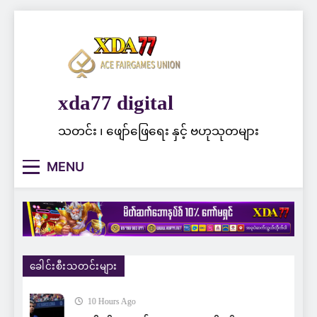
Skip
to
content
xda77 digital
သတင်း ၊ ဖျော်ဖြေရေး နှင့် ဗဟုသုတများ
MENU
ခေါင်းစီးသတင်းများ
10 Hours Ago