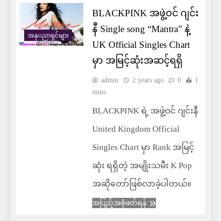
BLACKPINK အဖွဲ့ဝင် ဂျင်း
နီ Single song “Mantra” နဲ့
အနုပညာရှင်များ
UK Official Singles Chart
မှာ အမြင့်ဆုံးအဆင့်ရရှိ
admin
2 years ago
0
1
mins
BLACKPINK ရဲ့ အဖွဲ့ဝင် ဂျင်းနီ
United Kingdom Official
Singles Chart မှာ Rank အမြင့်
ဆုံး ရရှိတဲ့ အမျိုးသမီး K Pop
အဆိုတော်ဖြစ်လာခဲ့ပါတယ်။
အပြည့်အစုံဖတ်ရန်