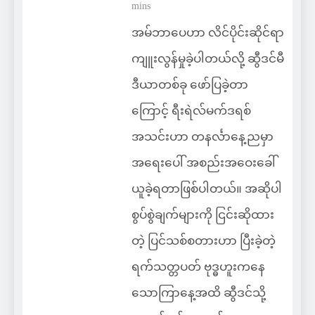
mins
အမ်ဘာပေဟာ လိင်ပိုင်းဆိုင်ရာ
ကျူးလွန်မှုခဲ့ပါတယ်လို့ ဆွီဒင်မီ
ဒီယာတစ်ခု ဖော်ပြခဲ့တာ
ကြောင့် ရီးရဲလ်မက်ဒရစ်
အသင်းဟာ တနင်္လာနေ့ညမှာ
အရေးပေါ် အစည်းအဝေးခေါ်
ယူခဲ့ရတာဖြစ်ပါတယ်။ အဆိုပါ
စွပ်စွဲချက်များကို ငြင်းဆိုထား
တဲ့ ပြင်သစ်စတားဟာ ပြီးခဲ့တဲ့
ရက်သတ္တပတ် ဗုဒ္ဓဟူးကနေ
သောကြာနေ့အထိ ဆွီဒင်သို့