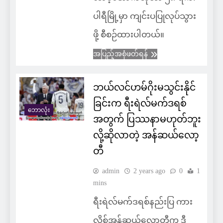
ပါရီမြို့မှာ ကျင်းပပြုလုပ်သွား
ဖို့ စီစဉ်ထားပါတယ်။
အပြည့်အစုံဖတ်ရန်
ဘယ်လင်ဟမ်ဂိုးမသွင်းနိုင်
ခြင်းက ရီးရဲလ်မက်ဒရစ်
ဘောလုံး
အတွက် ပြဿနာမဟုတ်ဘူး
လို့ဆိုလာတဲ့ အန်ဆယ်လော့
တီ
admin
2 years ago
0
1
mins
ရီးရဲလ်မက်ဒရစ်နည်းပြ ကား
လို့စ်အန်ဆယ်လော့တီက ဒီ