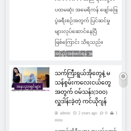
ပထမဆုံး အမေရိကန် ဖျော်ဖြေ
ပွဲခရီးစဉ်အတွက် ပြင်ဆင်မှု
များလုပ်ဆောင်နေပြီ
ဖြစ်ကြောင်း သိရသည်။
အပြည့်အစုံဖတ်ရန်
သက်ကြီးရွယ်အိုတွေနဲ့ မ
သန်စွမ်းကလေးငယ်တွေ
အနုပညာရှင်များ
အတွက် ဝမ်သန်း(၁၀၀)
လှူဒါန်းခဲ့တဲ့ ကင်ယိုဂျန်
admin
2 years ago
0
1
mins