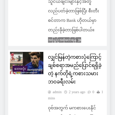
သူငယ်ချင်းများနှင့်အတူ
လည်ပတ်ခဲ့တာဖြစ်ပြီး စီးတီး
စင်တာက Bank ဟိုတယ်မှာ
တည်းခိုခဲ့တာဖြစ်ပါတယ်။
အပြည့်အစုံဖတ်ရန်
လျှင်မြန်တဲ့ကစားပုံကြောင့်
ချစ်စရာအမည်ပြောင်ရရှိခဲ့
ဘောလုံး
တဲ့ နက်တိုရဲ့ကစားသမား
ဘဝခရီးလမ်း
admin
2 years ago
0
1
mins
ဝုဗ်အတွက် မကစားပေးနိုင်