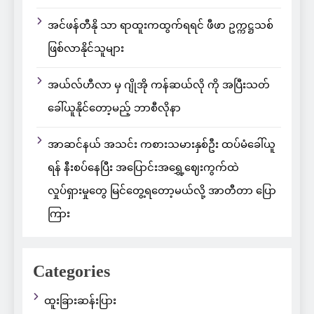
အင်ဖန်တီနို သာ ရာထူးကထွက်ရရင် ဖီဖာ ဥက္ကဋ္ဌသစ်
ဖြစ်လာနိုင်သူများ
အယ်လ်ဟီလာ မှ ဂျိုအို ကန်ဆယ်လို ကို အပြီးသတ်
ခေါ်ယူနိုင်တော့မည့် ဘာစီလိုနာ
အာဆင်နယ် အသင်း ကစားသမားနှစ်ဦး ထပ်မံခေါ်ယူ
ရန် နီးစပ်နေပြီး အပြောင်းအရွှေ့ဈေးကွက်ထဲ
လှုပ်ရှားမှုတွေ မြင်တွေ့ရတော့မယ်လို့ အာတီတာ ပြော
ကြား
Categories
ထူးခြားဆန်းပြား