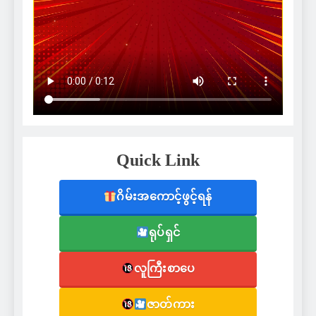
Quick Link
ဂိမ်းအကောင့်ဖွင့်ရန်
ရုပ်ရှင်
လူကြီးစာပေ
ဇာတ်ကား