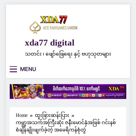
Skip
to
content
xda77 digital
သတင်း ၊ ဖျော်ဖြေရေး နှင့် ဗဟုသုတများ
MENU
Home
ထူးခြားဆန်းပြား
ကမ္ဘာ့အသက်အကြီးဆုံး ဇနီးမောင်နှံအဖြစ် ဂင်းနစ်
စံချိန်ချိုးဖျက်ခဲ့တဲ့ အမေရိကန်စုံတွဲ