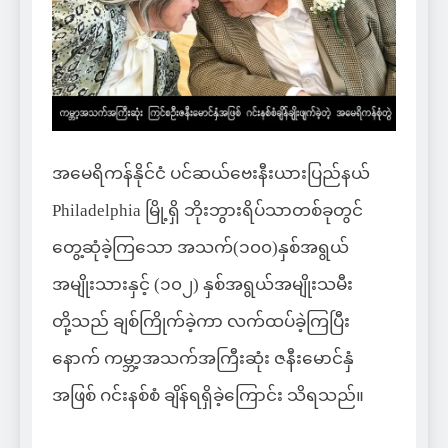
အမေရိကန်နိုင်ငံ ပင်ဆယ်ဗေးနီးယားပြည်နယ်
Philadelphia မြို့ရှိ ဘိုးဘွားရိပ်သာတစ်ခုတွင်
တွေ့ဆုံခဲ့ကြသော အသက်(၁၀၀)နှစ်အရွယ်
အမျိုးသားနှင့် (၁၀၂) နှစ်အရွယ်အမျိုးသမီး
တို့သည် ချစ်ကြိုက်ခဲ့ကာ လက်ထပ်ခဲ့ကြပြီး
နောက် ကမ္ဘာ့အသက်အကြီးဆုံး ဇနီးမောင်နှံ
အဖြစ် ဂင်းနစ်စံ ချိန်ရရှိခဲ့ကြောင်း သိရသည်။