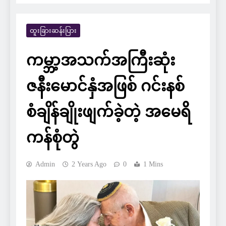
ထူးခြားဆန်းပြား
ကမ္ဘာ့အသက်အကြီးဆုံး
ဇနီးမောင်နှံအဖြစ် ဂင်းနစ်
စံချိန်ချိုးဖျက်ခဲ့တဲ့ အမေရိ
ကန်စုံတွဲ
Admin
2 Years Ago
0
1 Mins