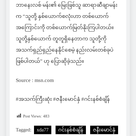
ဘာနေးလစ် မန်း၏ မြေးဖြစ်သူ ဆာရာဆီချာမန်း
က “သူတို့ နှစ်ယောက်စလုံးဟာ တစ်ယောက်
အကြောင်းကို တစ်ယောက်မြတ်နိုးကြပါတယ်။
သူတို့နှစ်ယောက် တူတူရှိနေတာက သူတို့ကို
အသက်ရှည်ရှည်နေနိုင်စေမဲ့ နည်းလမ်းတစ်ခုပဲ
ဖြစ်ပါတယ်” ဟု ပြောဆိုခဲ့သည်။
Source : msn.com
#အသက်ကြီးဆုံး #ဇနီးမောင်နှံ #ဂင်းနစ်စံချိန်
Post Views:
483
Tagged:
xda77
ဂင်းနစ်စံချိန်
ဇနီးမောင်နှံ