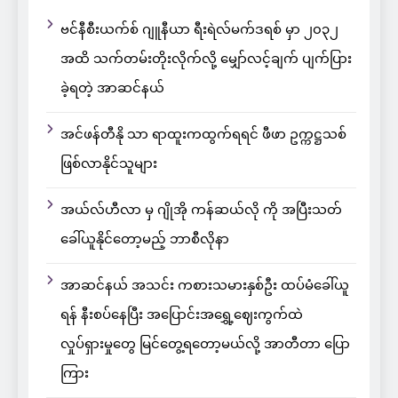
ဗင်နီစီးယက်စ် ဂျူနီယာ ရီးရဲလ်မက်ဒရစ် မှာ ၂၀၃၂
အထိ သက်တမ်းတိုးလိုက်လို့ မျှော်လင့်ချက် ပျက်ပြား
ခဲ့ရတဲ့ အာဆင်နယ်
အင်ဖန်တီနို သာ ရာထူးကထွက်ရရင် ဖီဖာ ဥက္ကဋ္ဌသစ်
ဖြစ်လာနိုင်သူများ
အယ်လ်ဟီလာ မှ ဂျိုအို ကန်ဆယ်လို ကို အပြီးသတ်
ခေါ်ယူနိုင်တော့မည့် ဘာစီလိုနာ
အာဆင်နယ် အသင်း ကစားသမားနှစ်ဦး ထပ်မံခေါ်ယူ
ရန် နီးစပ်နေပြီး အပြောင်းအရွှေ့ဈေးကွက်ထဲ
လှုပ်ရှားမှုတွေ မြင်တွေ့ရတော့မယ်လို့ အာတီတာ ပြော
ကြား