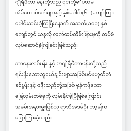
ဂျိုရီဖီတာ မန်းတို့သည် ၎င်းတို့၏ပထမ
အိမ်ထောင်ဖက်များနှင့် နှစ်ပေါင်း(၆၀)ကျော်ကြာ
ပေါင်းသင်းခဲ့ကြပြီးနောက် အသက်(၁၀၀) နှစ်
ကျော်တွင် ယခုလို လက်ထပ်ထိမ်းမြားမှုကို ထပ်မံ
လုပ်ဆောင်ခဲ့ကြခြင်းဖြစ်သည်။
ဘာနေးလစ်မန်း နှင့် မာဂျိုရီဖီတာမန်းတို့သည်
ရင်းနှီးသောသူငယ်ချင်းများအဖြစ်ပင်မဟုတ်ဘဲ
ခင်ပွန်းနှင့် ဇနီးသည်တို့အဖြစ် မှန်ကန်သော
ခြေလှမ်းတစ်ခုကို လှမ်းနိုင်ခဲ့ပြီဖြစ်ကြောင်း
အခမ်းအနားမှူးဖြစ်သူ ရာဘီအဒမ်ဝိုး ဘာ့ချ်က
ပြောကြားခဲ့သည်။