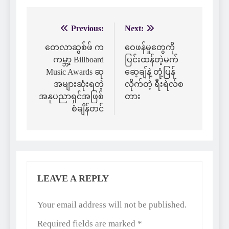
Previous:
Next:
Post
navigation
တေလာဆွစ်ဖ် က
ဝေဖန်မှုတွေကို
ကမ္ဘာ့ Billboard
ပြင်းထန်တဲ့မက်
Music Awards ဆု
ဆေ့ချ်နဲ့ တုံ့ပြန်
အများဆုံးရတဲ့
လိုက်တဲ့ ရီးရဲလ်စ
အနုပညာရှင်အဖြစ်
တား
စံချိန်တင်
LEAVE A REPLY
Alternative:
Your email address will not be published.
Required fields are marked
*