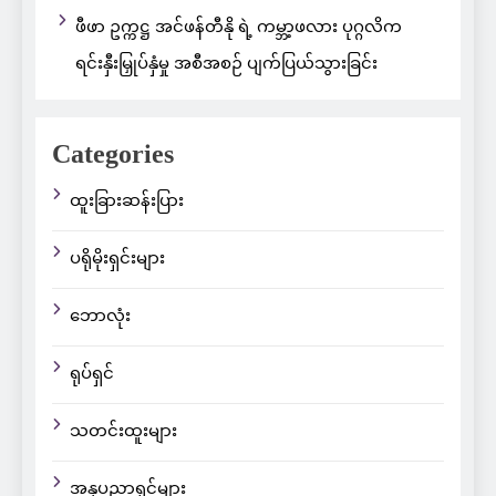
ဖီဖာ ဥက္ကဋ္ဌ အင်ဖန်တီနို ရဲ့ ကမ္ဘာ့ဖလား ပုဂ္ဂလိက
ရင်းနှီးမြှုပ်နှံမှု အစီအစဉ် ပျက်ပြယ်သွားခြင်း
Categories
ထူးခြားဆန်းပြား
ပရိုမိုးရှင်းများ
ဘောလုံး
ရုပ်ရှင်
သတင်းထူးများ
အနုပညာရှင်များ