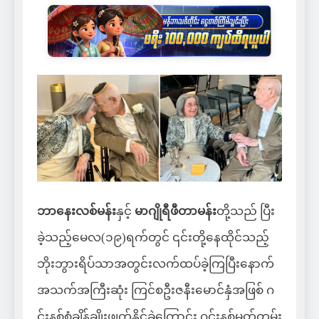
ဘာနေးလစ်မန်း
နှင့်
မာဂျိုရီဖီတာမန်း
တို့သည် ပြီး
ခဲ့သည့်မေလ(၁၉)ရက်‌တွင် ၎င်းတို့နေထိုင်သည့်
ဘိုးဘွားရိပ်သာအတွင်းလက်ထပ်ခဲ့ကြပြီးနောက်
အသက်အကြီးဆုံး ကြင်စဦးဇနီးမောင်နှံအဖြစ် ဂ
င်းနစ်စံချိန်ချိုးဖျက်နိုင်ခဲ့ကြောင်း ဂင်းနစ်မှတ်တမ်း