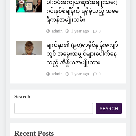
ပါးစပ်အကျယ်ဆုံး(အမျိုးသမီး)
ဂင်းနစ်စံချိန်ကို ရရှိခဲ့သည့် အမေ
ရိကန်အမျိုးသမီး
admin
1 year ago
0
မျက်နှာ၏ (၉၀)ရာခိုင်နှုန်းကျော်
တွင် အမွေးအမျှင်များပေါက်နေ
သည့် အိန္ဒိယအမျိုးသား
admin
1 year ago
0
Search
SEARCH
Recent Posts