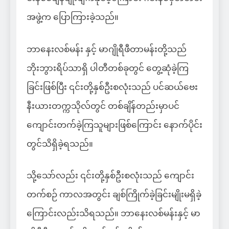
အဖွဲ့က ပြောကြားခဲ့သည်။
ဘာနေးလစ်မန်း နှင့် မာဂျိုရီဖီတာမန်းတို့သည်
ဘိုးဘွားရိပ်သာရှိ ပါတီတစ်ခုတွင် တွေ့ဆုံခဲ့ကြ
ခြင်းဖြစ်ပြီး ၎င်းတို့နှစ်ဦးစလုံးသည် ပင်ဆယ်ဗေး
နီးယားတက္ကသိုလ်တွင် တစ်ချိန်တည်းမှာပင်
ကျောင်းတက်ခဲ့ကြသူများဖြစ်ကြောင်း နောက်ပိုင်း
တွင်သိရှိခဲ့ရသည်။
သို့သော်လည်း ၎င်းတို့နှစ်ဦးစလုံးသည် ကျောင်း
တက်စဉ် ကာလအတွင်း ချစ်ကြိုက်ခဲ့ခြင်းမျိုးမရှိခဲ့
ကြောင်းလည်းသိရသည်။ ဘာနေးလစ်မန်းနှင့် မာ