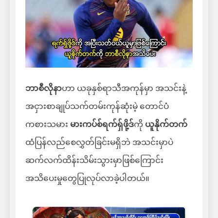
ဘာစီလိုနာ
ဟာ ယခုနှစ်ရာသီအကုန်မှာ အသင်းနဲ့
အငှားစာချုပ်သက်တမ်းကုန်ဆုံးမဲ့ တောင်ပံ
ကစားသမား
မားကပ်စ်ရက်ရှ်ဖို့ဒ်
ကို
ယူနိုက်တက်
ထံပြန်လည်စေလွှတ်ခြင်းမရှိဘဲ အသင်းမှာပဲ
ဆက်လက်ထိန်းသိမ်းသွားမှာဖြစ်ကြောင်း
အသိပေးမှုတွေပြုလုပ်လာခဲ့ပါတယ်။