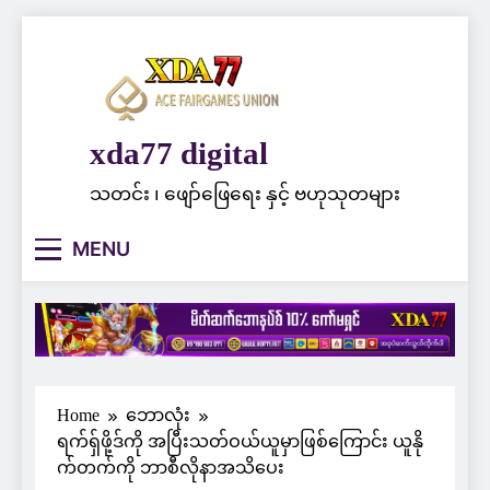
Skip
to
content
xda77 digital
သတင်း ၊ ဖျော်ဖြေရေး နှင့် ဗဟုသုတများ
MENU
Home
ဘောလုံး
ရက်ရှ်ဖို့ဒ်ကို အပြီးသတ်ဝယ်ယူမှာဖြစ်ကြောင်း ယူနို
က်တက်ကို ဘာစီလိုနာအသိပေး