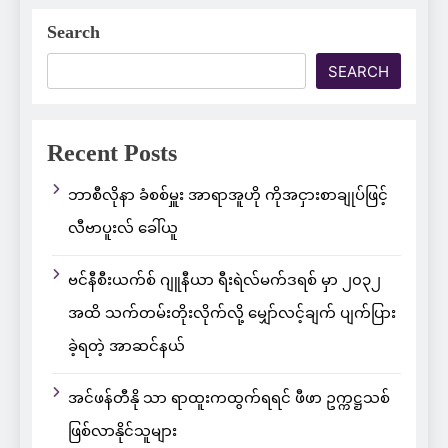
Search
SEARCH
Recent Posts
ဘာစီလိုနာ ခံစစ်မှူး အာရာအူဟို ကိုအငှားစာချုပ်ဖြင့်
လီဗာပူးလ် ခေါ်ယူ
ဗင်နီစီးယက်စ် ဂျူနီယာ ရီးရဲလ်မက်ဒရစ် မှာ ၂၀၃၂
အထိ သက်တမ်းတိုးလိုက်လို့ မျှော်လင့်ချက် ပျက်ပြား
ခဲ့ရတဲ့ အာဆင်နယ်
အင်ဖန်တီနို သာ ရာထူးကထွက်ရရင် ဖီဖာ ဥက္ကဋ္ဌသစ်
ဖြစ်လာနိုင်သူများ