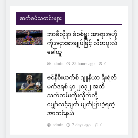
ဆက်စပ်သတင်းများ
ဘာစီလိုနာ ခံစစ်မှူး အာရာအူဟို
ကိုအငှားစာချုပ်ဖြင့် လီဗာပူးလ်
ခေါ်ယူ
admin
23 hours ago
0
ဗင်နီစီးယက်စ် ဂျူနီယာ ရီးရဲလ်
မက်ဒရစ် မှာ ၂၀၃၂ အထိ
သက်တမ်းတိုးလိုက်လို့
မျှော်လင့်ချက် ပျက်ပြားခဲ့ရတဲ့
အာဆင်နယ်
admin
2 days ago
0