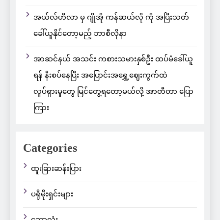
အယ်လ်ဟီလာ မှ ဂျိုအို ကန်ဆယ်လို ကို အပြီးသတ်
ခေါ်ယူနိုင်တော့မည့် ဘာစီလိုနာ
အာဆင်နယ် အသင်း ကစားသမားနှစ်ဦး ထပ်မံခေါ်ယူ
ရန် နီးစပ်နေပြီး အပြောင်းအရွှေ့ဈေးကွက်ထဲ
လှုပ်ရှားမှုတွေ မြင်တွေ့ရတော့မယ်လို့ အာတီတာ ပြော
ကြား
Categories
ထူးခြားဆန်းပြား
ပရိုမိုးရှင်းများ
ဘောလုံး