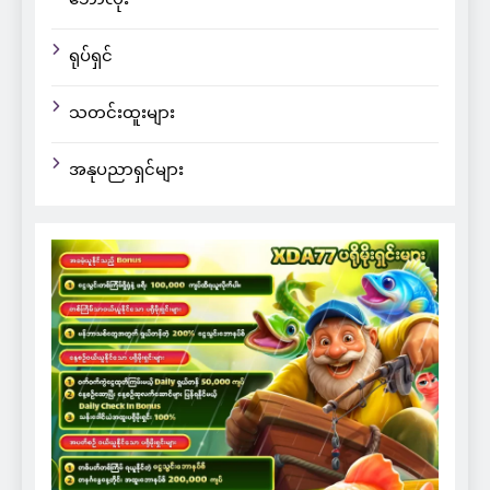
ရုပ်ရှင်
သတင်းထူးများ
အနုပညာရှင်များ