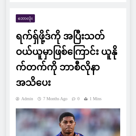
ဘောလုံး
ရက်ရှ်ဖို့ဒ်ကို အပြီးသတ်
ဝယ်ယူမှာဖြစ်ကြောင်း ယူနို
က်တက်ကို ဘာစီလိုနာ
အသိပေး
Admin
7 Months Ago
0
1 Mins