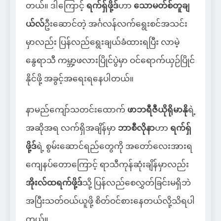
တယ်။ ဒါကြောင့်
ရက်ရှ်ဖို့ဒ်
ဟာ
သောမတ်စ်တူချ
ယ်လ်
ဦးဆောင်တဲ့ အင်္ဂလန်လက်ရွေးစင်အသင်း
မှာလည်း ပြန်လည်ရွေးချယ်ခံထားရပြီး လာမဲ့
နွေရာသီ ကမ္ဘာ့ဖလားပြိုင်ပွဲမှာ ဝင်ရောက်ယှဉ်ပြိုင်
နိုင်ဖို့ အခွင့်အရေးရနေပါတယ်။
နာမည်ကျော်သတင်းထောက်
ဖာဘရီဇီယိုရိုမာနို
ရဲ့
အဆိုအရ လက်ရှိအချိန်မှာ
ဘာစီလိုနာ
ဟာ
ရက်ရှ်
ဖို့ဒ်
ရဲ့ စွမ်းဆောင်ရည်တွေကို အတော်လေးအားရ
ကျေနပ်တောကြောင့် ရာသီကုန်ဆုံးချိန်မှာလည်း
အိုးလ်ထရက်ဖို့ဒ်
သို့ ပြန်လည်စေလွှတ်ခြင်းမရှိဘဲ
အပြီးသတ်ဝယ်ယူဖို့ စိတ်ဝင်စားနေတယ်လို့သိရပါ
တယ်။