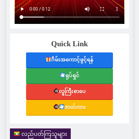
Quick Link
ဂိမ်းအကောင့်ဖွင့်ရန်
ရုပ်ရှင်
လူကြီးစာပေ
ဇာတ်ကား
လည်ပတ်ကြသူများ