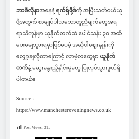
ဘာစီလိုနာ
အနေနဲ့
ရက်ရှ်ဖို့ဒ်
ကို အပြီးသတ်ဝယ်ယူ
ဖို့အတွက် စာချုပ်ပါသဘောတူညီချက်တွေအရ
ရာသီကုန်မှာ ယူနိုက်တက်ထံ ပေါင်သန်း ၃၀ အထိ
ပေးချေသွားရမှာဖြစ်ပေမဲ့ အဆိုပါဈေးနှုန်းကို
လျှော့ချလိုတာကြောင့် လာမဲ့လတွေမှာ
ယူနိုက်
တက်
နဲ့ ဆွေးနွေးညှိနှိုင်းမှုတွေ ပြုလုပ်သွားဖွယ်ရှိ
ပါတယ်။
Source :
https://www.manchestereveningnews.co.uk
Post Views:
315