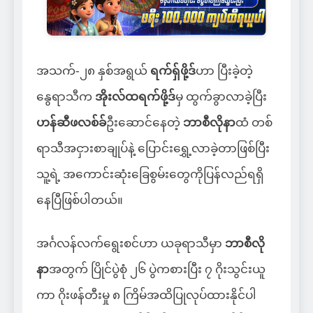
အသက်-၂၈ နှစ်အရွယ်
ရက်ရှ်ဖို့ဒ်
ဟာ ပြီးခဲ့တဲ့
နွေရာသီက
အိုးလ်ထရက်ဖို့ဒ်
မှ ထွက်ခွာလာခဲ့ပြီး
ဟန်ဆီဖလစ်ခ်
ဦးဆောင်နေတဲ့
ဘာစီလိုနာ
ထံ တစ်
ရာသီအငှားစာချုပ်နဲ့ ပြောင်းရွှေ့လာခဲ့တာဖြစ်ပြီး
သူ့ရဲ့ အကောင်းဆုံးခြေစွမ်းတွေကိုပြန်လည်ရရှိ
နေပြီဖြစ်ပါတယ်။
အင်္ဂလန်လက်ရွေးစင်ဟာ ယခုရာသီမှာ
ဘာစီလို
နာ
အတွက် ပြိုင်ပွဲစုံ ၂၆ ပွဲကစားပြီး ၇ ဂိုးသွင်းယူ
ကာ ဂိုးဖန်တီးမှု ၈ ကြိမ်အထိပြုလုပ်ထားနိုင်ပါ