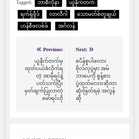
Tagged:
ဘာစီလိုနာ
ယူနိုက်တက်
ရက်ရှ်ဖို့ဒ်
လာလီဂါ
သောမတ်စ်တူချယ်
ဟန်စီဖလစ်ခ်
အင်္ဂလန်
Previous:
Next:
Post
navigation
ယူနိုက်တက်မှ
စပိန်စူပါဖလား
ထုတ်ပယ်ခံလိုက်ရ
ဗိုလ်လုပွဲမှာ အမ်
တဲ့ အာမိုရင်နဲ့
ဘာပေကို စွန့်စား
ပတ်သက်ပြီး
ပွဲထုတ်မလားဆိုတာ
မှတ်ချက်ပြုလာတဲ့
ဆုံးဖြတ်ရမဲ့ အလွန်
မော်ရင်ဟို
ဆို