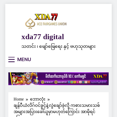
Skip
to
content
xda77 digital
သတင်း ၊ ဖျော်ဖြေရေး နှင့် ဗဟုသုတများ
MENU
Home
ဘောလုံး
ချန်ပီယံလိဂ်ဝင်ခွင့်နဲ့လွဲချော်ခဲ့လို့ ကစားသမားသစ်
အများအပြားခေါ်ယူမှာမဟုတ်ကြောင်း အာမိုရင်