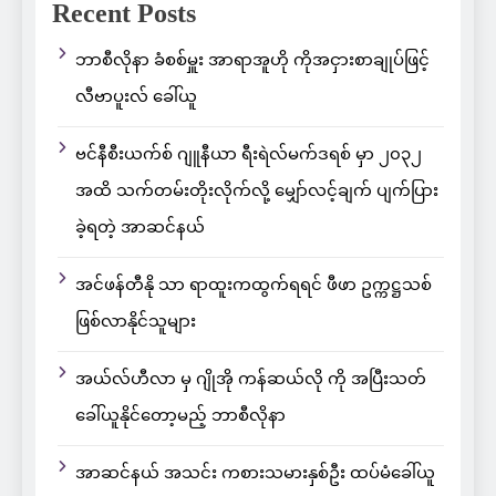
Recent Posts
ဘာစီလိုနာ ခံစစ်မှူး အာရာအူဟို ကိုအငှားစာချုပ်ဖြင့်
လီဗာပူးလ် ခေါ်ယူ
ဗင်နီစီးယက်စ် ဂျူနီယာ ရီးရဲလ်မက်ဒရစ် မှာ ၂၀၃၂
အထိ သက်တမ်းတိုးလိုက်လို့ မျှော်လင့်ချက် ပျက်ပြား
ခဲ့ရတဲ့ အာဆင်နယ်
အင်ဖန်တီနို သာ ရာထူးကထွက်ရရင် ဖီဖာ ဥက္ကဋ္ဌသစ်
ဖြစ်လာနိုင်သူများ
အယ်လ်ဟီလာ မှ ဂျိုအို ကန်ဆယ်လို ကို အပြီးသတ်
ခေါ်ယူနိုင်တော့မည့် ဘာစီလိုနာ
အာဆင်နယ် အသင်း ကစားသမားနှစ်ဦး ထပ်မံခေါ်ယူ