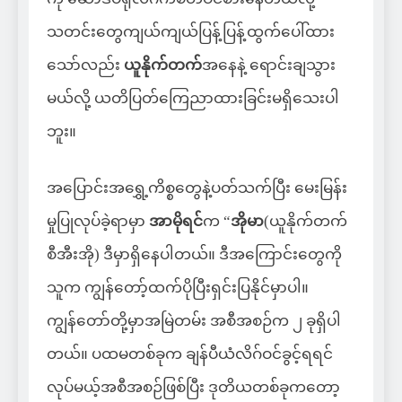
သတင်းတွေကျယ်ကျယ်ပြန့်ပြန့်ထွက်ပေါ်ထား
သော်လည်း
ယူနိုက်တက်
အနေနဲ့ ရောင်းချသွား
မယ်လို့ ယတိပြတ်ကြေညာထားခြင်းမရှိသေးပါ
ဘူး။
အပြောင်းအရွှေ့ကိစ္စတွေနဲ့ပတ်သက်ပြီး မေးမြန်း
မှုပြုလုပ်ခဲ့ရာမှာ
အာမိုရင်
က “
အိုမာ
(ယူနိုက်တက်
စီအီးအို) ဒီမှာရှိနေပါတယ်။ ဒီအကြောင်းတွေကို
သူက ကျွန်တော့်ထက်ပိုပြီးရှင်းပြနိုင်မှာပါ။
ကျွန်တော်တို့မှာအမြဲတမ်း အစီအစဉ်က ၂ ခုရှိပါ
တယ်။ ပထမတစ်ခုက ချန်ပီယံလိဂ်ဝင်ခွင့်ရရင်
လုပ်မယ့်အစီအစဉ်ဖြစ်ပြီး ဒုတိယတစ်ခုကတော့