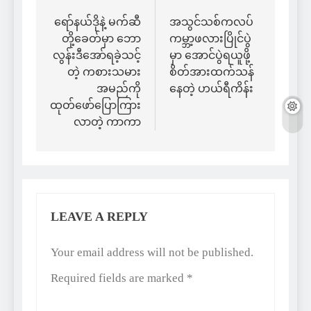
Post
navigation
ရော်နယ်ဒိုနဲ့ မက်ဆီ
အသွင်သစ်ကလပ်
တို့ခေတ်မှာ ဘော
ကမ္ဘာ့ဖလားပြိုင်ပွဲ
လွန်းဒီအော်ရခဲ့သင့်
မှာ အောင်ပွဲရယူဖို့
တဲ့ ကစားသမား
စိတ်အားထက်သန်
အမည်ကို
နေတဲ့ ဟယ်ရီကိန်း
ထုတ်ဖော်ပြောကြား
လာတဲ့ ကာကာ
LEAVE A REPLY
Alternative:
Your email address will not be published.
Required fields are marked
*