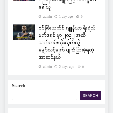
ခေါ်ယူ
admin
1 day ago
0
ဗင်နီစီးယက်စ် ဂျူနီယာ ရီးရဲလ်
မက်ဒရစ် မှာ ၂၀၃၂ အထိ
သက်တမ်းတိုးလိုက်လို့
မျှော်လင့်ချက် ပျက်ပြားခဲ့ရတဲ့
အာဆင်နယ်
admin
2 days ago
0
Search
SEARCH