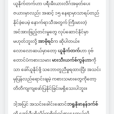
ယူနိုက်တက်ဟာ ပရီးမီးယားလိဂ်အမှတ်ပေး
ဇယားမှာလည်း အဆင့် ၁၅ နေရာမှာသာရပ်တည်
နိုင်ခဲ့ပေမဲ့ နောက်ရာသီအတွက် ကြီးမားတဲ့
အင်အားဖြည့်တင်းမှုတွေ လုပ်ဆောင်နိုင်မှာ
မဟုတ်ဘူးလို့
အာမိုရင်
က ဆိုပါတယ်။
လောလောဆယ်မှာတော့
ယူနိုက်တက်
ဟာ ဝုဗ်
တောင်ပံကစားသမား
မားသီးယက်စ်ကွန်ဟာ
ကို
သာ ခေါ်ယူနိုင်ဖို့ သဘောတူညီမှုရထားပြီး အသင်း
မှပြန်လည်ရောင်းချမဲ့ ကစားသမားတွေကိုတော့
တိတိကျကျဖော်ပြနိုင်ခြင်းမရှိသေးပါဘူး။
ဒါ့အပြင် အသင်းခေါင်းဆောင်
ဘရူနိုဖာနန်ဒက်စ်
ကို ဆော်ဒီပရိုလိဂ်ကစိတ်ဝင်စားနေတယ်လို့