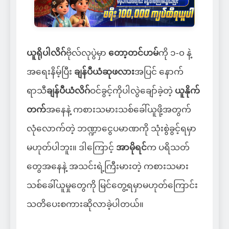
ယူရိုပါလိဂ်
ဗိုလ်လုပွဲမှာ
တော့တင်ဟမ်
ကို ၁-၀ နဲ့
အရေးနိမ့်ပြီး
ချန်ပီယံဆုဖလား
အပြင် နောက်
ရာသီ
ချန်ပီယံလိဂ်
ဝင်ခွင့်ကိုပါလွဲချော်ခဲ့တဲ့
ယူနိုက်
တက်
အနေနဲ့ ကစားသမားသစ်ခေါ်ယူဖို့အတွက်
လုံလောက်တဲ့ ဘဏ္ဍာငွေပမာဏကို သုံးစွဲခွင့်ရမှာ
မဟုတ်ပါဘူး။ ဒါကြောင့်
အာမိုရင်
က ပရိသတ်
တွေအနေနဲ့ အသင်းရဲ့ကြီးမားတဲ့ ကစားသမား
သစ်ခေါ်ယူမှုတွေကို မြင်တွေ့ရမှာမဟုတ်ကြောင်း
သတိပေးစကားဆိုလာခဲ့ပါတယ်။