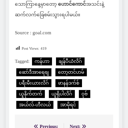
သောကြာနေ့မှာတော့
ဟောင်ကောင်
အသင်းနဲ့
ဆက်လက်ခြေစမ်းသွားရပါမယ်။
Source : goal.com
Post Views:
419
Tagged:
ကန်ဟာ
ချန်ပီယံလိဂ်
ဆော်ဒီအာရေဗျ
တော့တင်ဟမ်
ပရီးမီးယားလိဂ်
ဖာနန်ဒက်စ်
ယူနိုက်တက်
ယူရိုပါလိဂ်
ဝုဗ်
အယ်လ်-ဟီလယ်
အာမိုရင်
Previous:
Next: