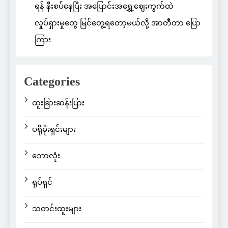
ရန် နီးစပ်နေပြီး အပြောင်းအရွှေ့ဈေးကွက်ထဲ
လှုပ်ရှားမှုတွေ မြင်တွေ့ရတော့မယ်လို့ အာတီတာ ပြော
ကြား
Categories
ထူးခြားဆန်းပြား
ပရိုမိုးရှင်းများ
ဘောလုံး
ရုပ်ရှင်
သတင်းထူးများ