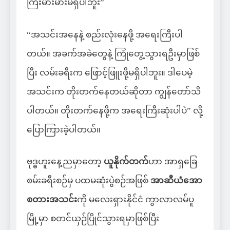
ကြီးမားမားမရှိပါဘူး”
“အသင်းအနေနဲ့ စည်းလုံးနေဖို့ အရေးကြီးပါ
တယ်။ အခက်အခဲတွေနဲ့ ကြုံတွေ့သွားရဦးမှာဖြစ်
ပြီး လမ်းခရီးက ဖြောင့်ဖြူးဖို့မရှိပါဘူး။ ဒါပေမဲ့
အသင်းက တိုးတက်နေတယ်ဆိုတာ ကျွန်တော်သိ
ပါတယ်။ တိုးတက်နေဖို့က အရေးကြီးဆုံးပါပဲ” လို့
ပြောကြားခဲ့ပါတယ်။
ဗုဒ္ဓဟူးနေ့ညမှာတော့
ယူနိုက်တက်
ဟာ အာရှခြေ
စမ်းခရီးစဉ်မှ ပထမဆုံးပွဲစဉ်အဖြစ်
အာဆီယံအော
စတားအသင်း
ကို မလေးရှားနိုင်ငံ ကွာလာလမ်ပူ
မြို့မှာ စတင်ယှဉ်ပြိုင်သွားရမှာဖြစ်ပြီး