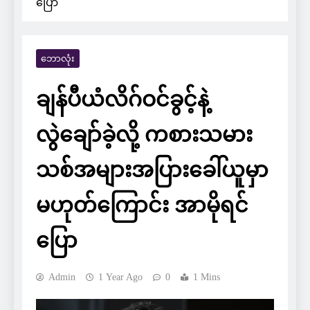
ပြော
ဘောလုံး
ချန်ပီယံလိဂ်ဝင်ခွင့်နဲ့
လွဲချော်ခဲ့လို့ ကစားသမား
သစ်အများအပြားခေါ်ယူမှာ
မဟုတ်ကြောင်း အာမိုရင်
ပြော
Admin
1 Year Ago
0
1 Mins