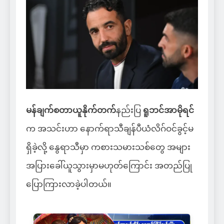
မန်ချက်စတာယူနိုက်တက်
နည်းပြ
ရူဘင်အာမိုရင်
က အသင်းဟာ နောက်ရာသီချန်ပီယံလိဂ်ဝင်ခွင့်မ
ရှိခဲ့လို့ နွေရာသီမှာ ကစားသမားသစ်တွေ အများ
အပြားခေါ်ယူသွားမှာမဟုတ်ကြောင်း အတည်ပြု
ပြောကြားလာခဲ့ပါတယ်။