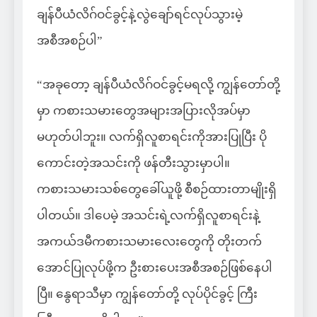
ချန်ပီယံလိဂ်ဝင်ခွင့်နဲ့လွဲချော်ရင်လုပ်သွားမဲ့
အစီအစဉ်ပါ”
“အခုတော့ ချန်ပီယံလိဂ်ဝင်ခွင့်မရလို့ ကျွန်တော်တို့
မှာ ကစားသမားတွေအများအပြားလိုအပ်မှာ
မဟုတ်ပါဘူး။ လက်ရှိလူစာရင်းကိုအားပြုပြီး ပို
ကောင်းတဲ့အသင်းကို ဖန်တီးသွားမှာပါ။
ကစားသမားသစ်တွေခေါ်ယူဖို့ စီစဉ်ထားတာမျိုးရှိ
ပါတယ်။ ဒါပေမဲ့ အသင်းရဲ့လက်ရှိလူစာရင်းနဲ့
အကယ်ဒမီကစားသမားလေးတွေကို တိုးတက်
အောင်ပြုလုပ်ဖို့က ဦးစားပေးအစီအစဉ်ဖြစ်နေပါ
ပြီ။ နွေရာသီမှာ ကျွန်တော်တို့ လုပ်ပိုင်ခွင့် ကြီး