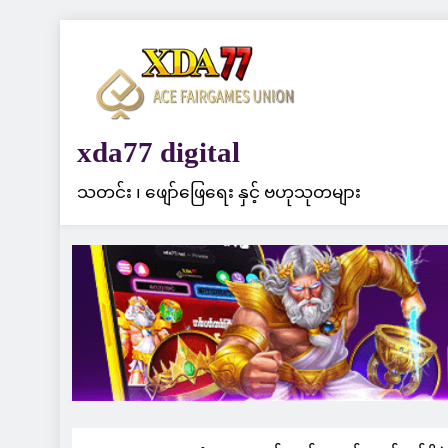
Skip
to
content
xda77 digital
သတင်း ၊ ဖျော်ဖြေရေး နှင့် ဗဟုသုတများ