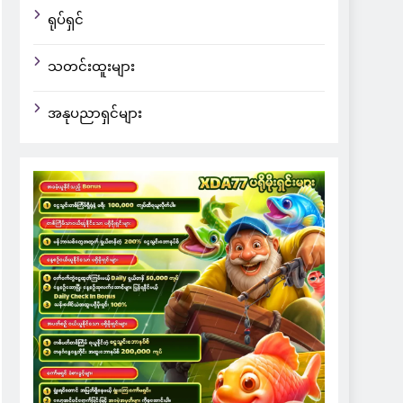
ရုပ်ရှင်
သတင်းထူးများ
အနုပညာရှင်များ