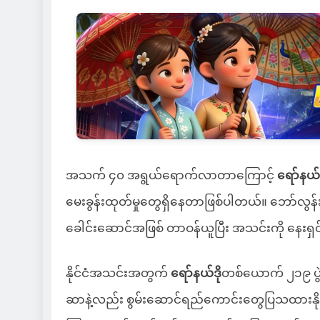
အသက် ၄၀ အရွယ်ရောက်လာတာကြောင့်
ရော်နယ်ဒ
မေးခွန်းထုတ်မှုတွေရှိနေတာဖြစ်ပါတယ်။ ဘော်လွန်
ခေါင်းဆောင်အဖြစ် တာဝန်ယူပြီး အသင်းကို နေးရှင်း
နိုင်ငံအသင်းအတွက်
ရော်နယ်ဒို
တစ်ယောက် ၂၁၉ ပွဲ
ဆာနဲ့လည်း စွမ်းဆောင်ရည်ကောင်းတွေပြသထား