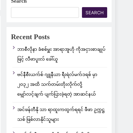
Search
SEARCH
Recent Posts
ဘာစီလိုနာ ခံစစ်မှူး အာရာအူဟို ကိုအငှားစာချုပ်
ဖြင့် လီဗာပူးလ် ခေါ်ယူ
ဗင်နီစီးယက်စ် ဂျူနီယာ ရီးရဲလ်မက်ဒရစ် မှာ
၂၀၃၂ အထိ သက်တမ်းတိုးလိုက်လို့
မျှော်လင့်ချက် ပျက်ပြားခဲ့ရတဲ့ အာဆင်နယ်
အင်ဖန်တီနို သာ ရာထူးကထွက်ရရင် ဖီဖာ ဥက္ကဋ္ဌ
သစ် ဖြစ်လာနိုင်သူများ