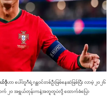
ယ်ဒို
ဟာ ပေါ်တူဂီရဲ့ဂန္ထဝင်တစ်ဦးဖြစ်နေဆဲဖြစ်ပြီး လာမဲ့ ၂၀၂၆
း အသက် ၂၀ အရွယ်တုန်းကနဲ့အတူတူပဲလို့ ထောက်ခံပြော