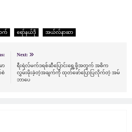
်တက်
ရော်နယ်ဒို
အယ်လ်နာဆာ
us:
Next:
ာမာ
ရီးရဲလ်မက်ဒရစ်ဆီပြောင်းရွှေ့ဖို့အတွက် အဓိက
်စဲ
လွှမ်းမိုးခဲ့တဲ့အချက်ကို ထုတ်ဖော်ပြောပြလိုက်တဲ့ အမ်
ဘာပေ