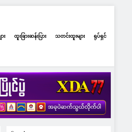
ျား
ထူးခြားဆန်းပြား
သတင်းထူးများ
ရုပ်ရှင်