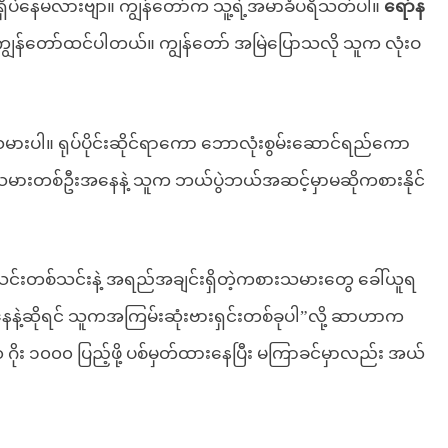
ရှိပဲနေမလားဗျာ။ ကျွန်တော်က သူ့ရဲ့အမာခံပရိသတ်ပါ။
ရော်န
ျွန်တော်ထင်ပါတယ်။ ကျွန်တော် အမြဲပြောသလို သူက လုံးဝ
သမားပါ။ ရုပ်ပိုင်းဆိုင်ရာကော ဘောလုံးစွမ်းဆောင်ရည်ကော
ားတစ်ဦးအနေနဲ့ သူက ဘယ်ပွဲဘယ်အဆင့်မှာမဆိုကစားနိုင်
အသင်းတစ်သင်းနဲ့ အရည်အချင်းရှိတဲ့ကစားသမားတွေ ခေါ်ယူရ
ေနဲ့ဆိုရင် သူကအကြမ်းဆုံးဗားရှင်းတစ်ခုပါ”လို့ ဆာဟာက
း ၁၀၀၀ ပြည့်ဖို့ ပစ်မှတ်ထားနေပြီး မကြာခင်မှာလည်း အယ်