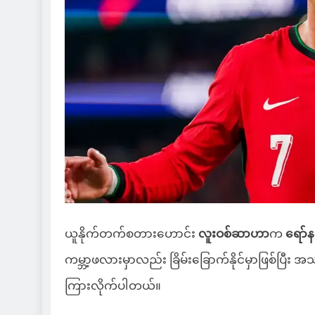
ယူနိုက်တက်စတားဟောင်း
လူးဝစ်ဆာဟာ
က
ရော်န
ကမ္ဘာ့ဖလားမှာလည်း ခြိမ်းခြောက်နိုင်မှာဖြစ်ပြီ
ကြားလိုက်ပါတယ်။