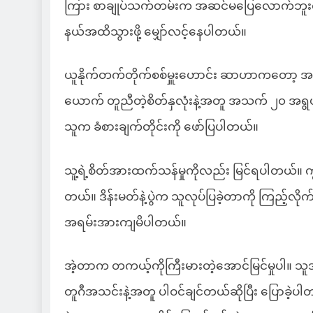
ကြား စာချုပ်သက်တမ်းက အဆင်မပြေလောက်ဘူးလို့ ထ
နယ်အထိသွားဖို့ မျှော်လင့်နေပါတယ်။
ယူနိုက်တက်တိုက်စစ်မှူးဟောင်း ဆာဟာကတော့ အ
ယောက် တူညီတဲ့စိတ်နှလုံးနဲ့အတူ အသက် ၂၀ အရွ
သူက ခံစားချက်တိုင်းကို ဖော်ပြပါတယ်။
သူ့ရဲ့စိတ်အားထက်သန်မှုကိုလည်း မြင်ရပါတယ်။ 
တယ်။ ဒိန်းမတ်နဲ့ပွဲက သူလုပ်ပြခဲ့တာကို ကြည့်လို
အရမ်းအားကျမိပါတယ်။
အဲ့တာက တကယ့်ကိုကြီးမားတဲ့အောင်မြင်မှုပါ။ သူအင
တူဂီအသင်းနဲ့အတူ ပါဝင်ချင်တယ်ဆိုပြီး ပြောခဲ့ပါ