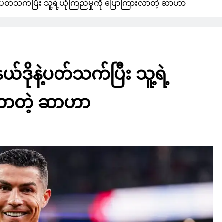
့ပတ်သက်ပြီး သူ့ရဲ့ယုံကြည်မှုကို ပြောကြားလာတဲ့ ဆာဟာ
ဒိုနဲ့ပတ်သက်ပြီး သူ့ရဲ့
းလာတဲ့ ဆာဟာ