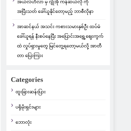
အယ်လ်ဟီလာ မှ ဂျိုအို ကန်ဆယ်လို ကို
အပြီးသတ် ခေါ်ယူနိုင်တော့မည့် ဘာစီလိုနာ
အာဆင်နယ် အသင်း ကစားသမားနှစ်ဦး ထပ်မံ
ခေါ်ယူရန် နီးစပ်နေပြီး အပြောင်းအရွှေ့ဈေးကွက်
ထဲ လှုပ်ရှားမှုတွေ မြင်တွေ့ရတော့မယ်လို့ အာတီ
တာ ပြောကြား
Categories
ထူးခြားဆန်းပြား
ပရိုမိုးရှင်းများ
ဘောလုံး