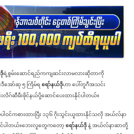
ို
ရဲ့စွမ်းဆောင်ရည်ကကျဆင်းလာမလားဆိုတာကို
းဒီအော်ဆု ၅ ကြိမ်ရ
ရော်နယ်ဒို
ဟာ ပေါ်တူဂီအသင်း
လိဂ်ဆီမီးဖိုင်နယ်ပို့ဆောင်ပေးထားနိုင်ပါတယ်။
ပါဝင်ကစားထားပြီး ၁၃၆ ဂိုးသွင်းယူထားနိုင်သလို အယ်လ်နာ
နိုင်ပါတယ်။ဘေးလူတွေကတော့
ရော်နယ်ဒို
နဲ့ အယ်လ်နာဆာတို့