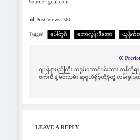
Source : goal.com
Post Views:
386
Tagged:
ပေါ်တူဂီ
ဘော်လွန်းဒီအော်
ယူနိုက
Previo
Post
navigation
ဂျပန်နာမည်ကြီး သရုပ်ဆောင်မင်းသား ကန်တိုရ
ဇက်ကီ နဲ့ မင်းသမီး ဆူဇူဟီရိုစ့်တို့စုံတွဲ လမ်းခွဲပြတ
LEAVE A REPLY