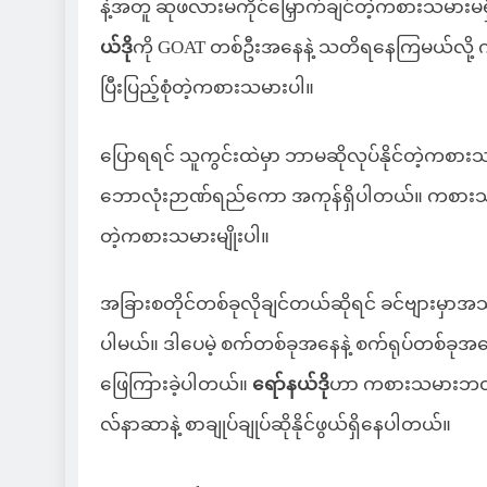
နဲ့အတူ ဆုဖလားမကိုင်မြှောက်ချင်တဲ့ကစားသမားမ
ယ်ဒို
ကို GOAT တစ်ဦးအနေနဲ့ သတိရနေကြမယ်လို့ က
ပြီးပြည့်စုံတဲ့ကစားသမားပါ။
ပြောရရင် သူကွင်းထဲမှာ ဘာမဆိုလုပ်နိုင်တဲ့ကစား
ဘောလုံးဉာဏ်ရည်ကော အကုန်ရှိပါတယ်။ ကစားသမ
တဲ့ကစားသမားမျိုးပါ။
အခြားစတိုင်တစ်ခုလိုချင်တယ်ဆိုရင် ခင်ဗျားမှာ
ပါမယ်။ ဒါပေမဲ့ စက်တစ်ခုအနေနဲ့ စက်ရုပ်တစ်ခုအန
ဖြေကြားခဲ့ပါတယ်။
ရော်နယ်ဒို
ဟာ ကစားသမားဘ၀ ဂို
လ်နာဆာနဲ့ စာချုပ်ချုပ်ဆိုနိုင်ဖွယ်ရှိနေပါတယ်။