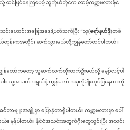
င်မြင်နေကြပေမဲ့ သူကိုယ်တိုင်က လာမဲ့ကမ္ဘာ့ဖလားဖိုင်
သင်းဟောင်းအခြေအနေနဲ့ပတ်သက်ပြီး “သူ(
ရော်နယ်ဒို
)တစ်
ယ်တုန်းကအတိုင်း ဆက်သွားမယ်လို့ကျွန်တော်ထင်ပါတယ်။
ကျွန်တော်ကတော့ သူဆက်လက်တိုးတက်ဦးမယ်လို့ မျှော်လင့်ပါ
က်ပါ။ သူ့အသက်အရွယ်နဲ့ ကျွန်တော် အခုလိုမျိုးလုပ်ပြနေတာကို
်တာဗျူးအချို့မှာ ပြောခဲ့တာရှိပါတယ်။ ကမ္ဘာ့ဖလားမှာ ပေါ်
တယ်။ မှန်ပါတယ်။ နိုင်ငံအသင်းအတွက်ဂိုးတွေသွင်းပြီး အသင်း