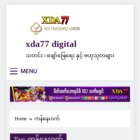
Skip
to
content
xda77 digital
သတင်း ၊ ဖျော်ဖြေရေး နှင့် ဗဟုသုတများ
MENU
Home
ကန်နေးဝက်
Tag:
ကန်နေးဝက်