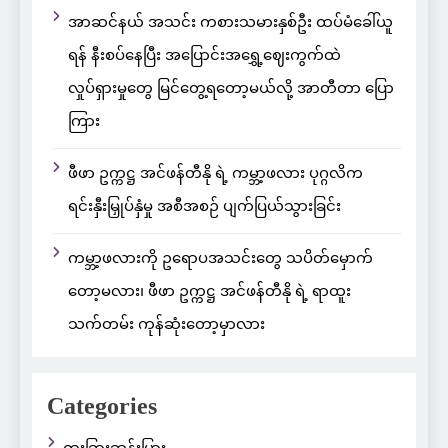
အာဆင်နယ် အသင်း ကစားသမားနှစ်ဦး ထပ်မံခေါ်ယူ
ရန် နီးစပ်နေပြီး အပြောင်းအရွှေ့ဈေးကွက်ထဲ
လှုပ်ရှားမှုတွေ မြင်တွေ့ရတော့မယ်လို့ အာတီတာ ပြော
ကြား
ဖီဖာ ဥက္ကဋ္ဌ အင်ဖန်တီနို ရဲ့ ကမ္ဘာ့ဖလား ပုဂ္ဂလိက
ရင်းနှီးမြှုပ်နှံမှု အစီအစဉ် ပျက်ပြယ်သွားခြင်း
ကမ္ဘာ့ဖလားကို ဥရောပအသင်းတွေ သပိတ်မှောက်
တော့မလား၊ ဖီဖာ ဥက္ကဋ္ဌ အင်ဖန်တီနို ရဲ့ ရာထူး
သက်တမ်း ကုန်ဆုံးတော့မှာလား
Categories