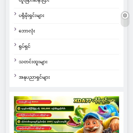
ထူးခြားဆန်းပြား
ပရိုမိုးရှင်းများ
ဘောလုံး
ရုပ်ရှင်
သတင်းထူးများ
အနုပညာရှင်များ