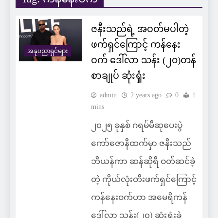
ဇနီးသည်ရဲ့ အဝတ်မပါတဲ့
ဖက်ရှင်ကြောင့် ကန်နေး
အနုပညာရှင်များ
ဝက် ဒေါ်လာ သန်း (၂၀)တန်
စာချုပ် ဆုံးရှုံး
admin
2 years ago
0
1
mins
၂၀၂၅ ခုနှစ် ဂရမ်မီဆုပေးပွဲ
ကော်ဇောနီထက်မှာ ဇနီးသည်
ဘီယန်ကာ ဆန်ဆိုရီ ဝတ်ဆင်ခဲ့
တဲ့ ကိုယ်လုံးတီးဖက်ရှင်ကြောင့်
ကန်နေးဝက်ဟာ အမေရိကန်
ဒေါ်လာ သန်း(၂၀) ဆုံးရှုံးခဲ့