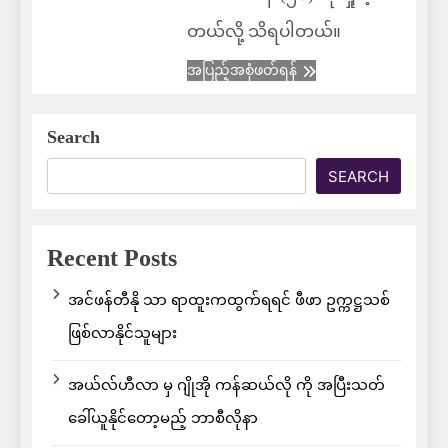
တယ်လို့ သိရပါတယ်။
အပြည့်အစုံဖတ်ရန်
Search
SEARCH
Recent Posts
အင်ဖန်တီနို သာ ရာထူးကထွက်ရရင် ဖီဖာ ဥက္ကဋ္ဌသစ်
ဖြစ်လာနိုင်သူများ
အယ်လ်ဟီလာ မှ ဂျိုအို ကန်ဆယ်လို ကို အပြီးသတ်
ခေါ်ယူနိုင်တော့မည့် ဘာစီလိုနာ