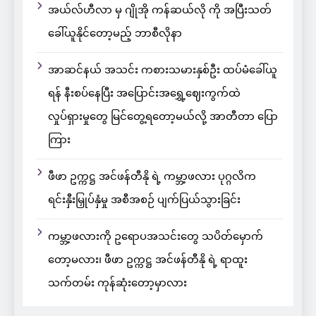
အယ်လ်ဟီလာ မှ ဂျိုအို ကန်ဆယ်လို ကို အပြီးသတ်
ခေါ်ယူနိုင်တော့မည့် ဘာစီလိုနာ
အာဆင်နယ် အသင်း ကစားသမားနှစ်ဦး ထပ်မံခေါ်ယူ
ရန် နီးစပ်နေပြီး အပြောင်းအရွှေ့ဈေးကွက်ထဲ
လှုပ်ရှားမှုတွေ မြင်တွေ့ရတော့မယ်လို့ အာတီတာ ပြော
ကြား
ဖီဖာ ဥက္ကဋ္ဌ အင်ဖန်တီနို ရဲ့ ကမ္ဘာ့ဖလား ပုဂ္ဂလိက
ရင်းနှီးမြှုပ်နှံမှု အစီအစဉ် ပျက်ပြယ်သွားခြင်း
ကမ္ဘာ့ဖလားကို ဥရောပအသင်းတွေ သပိတ်မှောက်
တော့မလား၊ ဖီဖာ ဥက္ကဋ္ဌ အင်ဖန်တီနို ရဲ့ ရာထူး
သက်တမ်း ကုန်ဆုံးတော့မှာလား