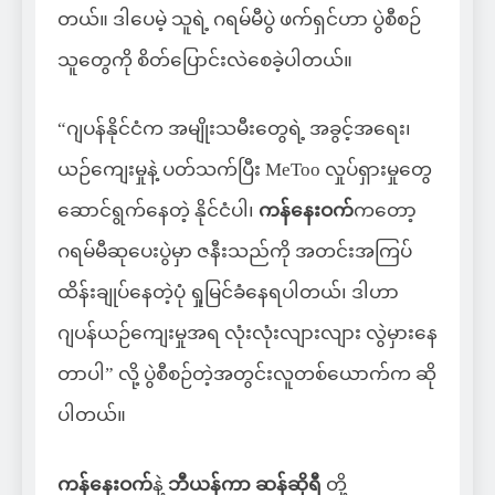
တယ်။ ဒါပေမဲ့ သူရဲ့ ဂရမ်မီပွဲ ဖက်ရှင်ဟာ ပွဲစီစဉ်
သူတွေကို စိတ်ပြောင်းလဲစေခဲ့ပါတယ်။
“ဂျပန်နိုင်ငံက အမျိုးသမီးတွေရဲ့ အခွင့်အရေး၊
ယဉ်ကျေးမှုနဲ့ ပတ်သက်ပြီး MeToo လှုပ်ရှားမှုတွေ
ဆောင်ရွက်နေတဲ့ နိုင်ငံပါ၊
ကန်နေးဝက်
ကတော့
ဂရမ်မီဆုပေးပွဲမှာ ဇနီးသည်ကို အတင်းအကြပ်
ထိန်းချုပ်နေတဲ့ပုံ ရှုမြင်ခံနေရပါတယ်၊ ဒါဟာ
ဂျပန်ယဉ်ကျေးမှုအရ လုံးလုံးလျားလျား လွဲမှားနေ
တာပါ” လို့ ပွဲစီစဉ်တဲ့အတွင်းလူတစ်ယောက်က ဆို
ပါတယ်။
ကန်နေးဝက်
နဲ့
ဘီယန်ကာ ဆန်ဆိုရီ
တို့