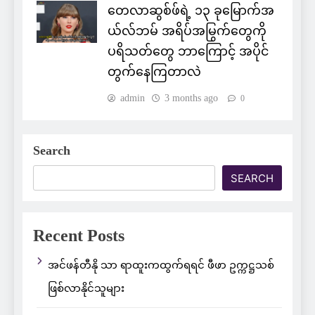
တေလာဆွစ်ဖ်ရဲ့ ၁၃ ခုမြောက်အ
ယ်လ်ဘမ် အရိပ်အမြွက်တွေကို
ပရိသတ်တွေ ဘာကြောင့် အပိုင်
တွက်နေကြတာလဲ
admin
3 months ago
0
Search
SEARCH
Recent Posts
အင်ဖန်တီနို သာ ရာထူးကထွက်ရရင် ဖီဖာ ဥက္ကဋ္ဌသစ်
ဖြစ်လာနိုင်သူများ