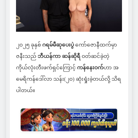
၂၀၂၅ ခုနှစ်
ဂရမ်မီဆုပေးပွဲ
ကော်ဇောနီထက်မှာ
ဇနီးသည်
ဘီယန်ကာ ဆန်ဆိုရီ
ဝတ်ဆင်ခဲ့တဲ့
ကိုယ်လုံးတီးဖက်ရှင်ကြောင့်
ကန်နေးဝက်
ဟာ အ
မေရိကန်ဒေါ်လာ သန်း(၂၀) ဆုံးရှုံးခဲ့တယ်လို့ သိရ
ပါတယ်။