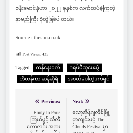
ဇနီးမောင်နှံဟာ ၂၀၂၂ ခုနှစ်က လက်ထပ်ခဲ့ကြတဲ့
နာမည်ကြီး စုံတွဲဖြစ်ပါတယ်။
Source : thesun.co.uk
Post Views:
435
Tagged:
ကန်နေးဝက်
ဂရမ်မီဆုပေးပွဲ
ဘီယန်ကာ ဆန်ဆိုရီ
အဝတ်မပါတဲ့ဖက်ရှင်
Previous:
Next:
Post
navigation
Emily In Paris
လော့အိန်ဂျလိစ်မြို့
ကြယ်ပွင့် လီလီ
မှာကျင်းပမဲ့ The
ကောလင်း အငှား
Clouds Festival မှာ