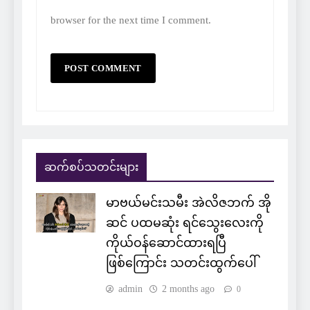
browser for the next time I comment.
ဆက်စပ်သတင်းများ
မာဗယ်မင်းသမီး အဲလိဇဘက် အို
ဆင် ပထမဆုံး ရင်သွေးလေးကို
ကိုယ်ဝန်ဆောင်ထားရပြီ
ဖြစ်ကြောင်း သတင်းထွက်ပေါ်
admin
2 months ago
0