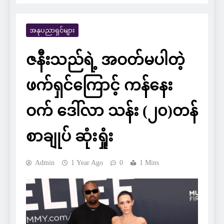
အနုပညာရှင်များ
ဇနီးသည်ရဲ့ အဝတ်မပါတဲ့
ဖက်ရှင်ကြောင့် ကန်နေး
ဝက် ဒေါ်လာ သန်း (၂၀)တန်
စာချုပ် ဆုံးရှုံး
Admin
1 Year Ago
0
1 Mins