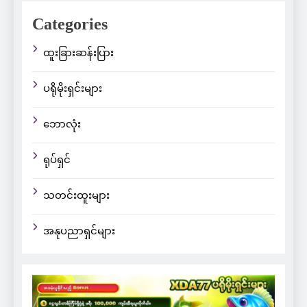
Categories
ထူးခြားဆန်းပြား
ပရိုမိုးရှင်းများ
ဘောလုံး
ရုပ်ရှင်
သတင်းထူးများ
အနုပညာရှင်များ