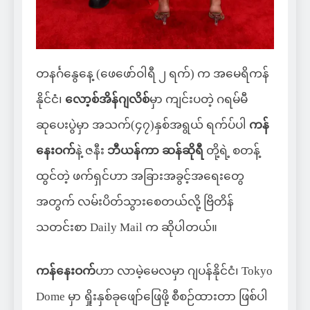
တနင်္ဂနွေနေ့ (ဖေဖော်ဝါရီ ၂ ရက်) က အမေရိကန်
နိုင်ငံ၊
လော့စ်အိန်ဂျလိစ်
မှာ ကျင်းပတဲ့ ဂရမ်မီ
ဆုပေးပွဲမှာ အသက်(၄၇)နှစ်အရွယ် ရက်ပ်ပါ
ကန်
နေးဝက်
နဲ့ ဇနီး
ဘီယန်ကာ ဆန်ဆိုရီ
တို့ရဲ့ စတန့်
ထွင်တဲ့ ဖက်ရှင်ဟာ အခြားအခွင့်အရေးတွေ
အတွက် လမ်းပိတ်သွားစေတယ်လို့ ဗြိတိန်
သတင်းစာ Daily Mail က ဆိုပါတယ်။
ကန်နေးဝက်
ဟာ လာမဲ့မေလမှာ ဂျပန်နိုင်ငံ၊ Tokyo
Dome မှာ ရှိုးနှစ်ခုဖျော်ဖြေဖို့ စီစဉ်ထားတာ ဖြစ်ပါ