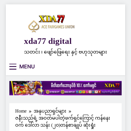
Skip
to
content
xda77 digital
သတင်း ၊ ဖျော်ဖြေရေး နှင့် ဗဟုသုတများ
MENU
Home
အနုပညာရှင်များ
ဇနီးသည်ရဲ့ အဝတ်မပါတဲ့ဖက်ရှင်ကြောင့် ကန်နေး
ဝက် ဒေါ်လာ သန်း (၂၀)တန်စာချုပ် ဆုံးရှုံး