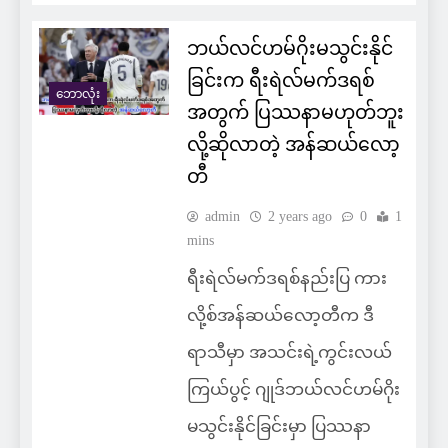
ဘယ်လင်ဟမ်ဂိုးမသွင်းနိုင်
ခြင်းက ရီးရဲလ်မက်ဒရစ်
ဘောလုံး
အတွက် ပြဿနာမဟုတ်ဘူး
လို့ဆိုလာတဲ့ အန်ဆယ်လော့
တီ
admin
2 years ago
0
1
mins
ရီးရဲလ်မက်ဒရစ်နည်းပြ ကား
လို့စ်အန်ဆယ်လော့တီက ဒီ
ရာသီမှာ အသင်းရဲ့ကွင်းလယ်
ကြယ်ပွင့် ဂျုဒ်ဘယ်လင်ဟမ်ဂိုး
မသွင်းနိုင်ခြင်းမှာ ပြဿနာ