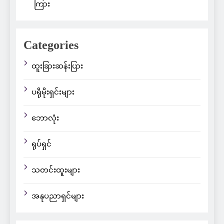
ကြား
Categories
ထူးခြားဆန်းပြား
ပရိုမိုးရှင်းများ
ဘောလုံး
ရုပ်ရှင်
သတင်းထူးများ
အနုပညာရှင်များ