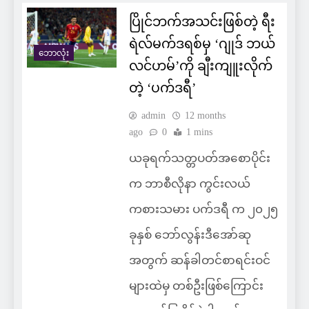
ပြိုင်ဘက်အသင်းဖြစ်တဲ့ ရီး
ရဲလ်မက်ဒရစ်မှ ‘ဂျုဒ် ဘယ်
ဘောလုံး
လင်ဟမ်’ကို ချီးကျူးလိုက်
တဲ့ ‘ပက်ဒရီ’
admin
12 months
ago
0
1 mins
ယခုရက်သတ္တပတ်အစောပိုင်း
က ဘာစီလိုနာ ကွင်းလယ်
ကစားသမား ပက်ဒရီ က ၂၀၂၅
ခုနှစ် ဘော်လွန်းဒီအော်ဆု
အတွက် ဆန်ခါတင်စာရင်းဝင်
များထဲမှ တစ်ဦးဖြစ်ကြောင်း