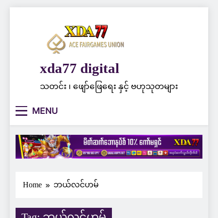
Skip
to
content
xda77 digital
သတင်း ၊ ဖျော်ဖြေရေး နှင့် ဗဟုသုတများ
MENU
Home
ဘယ်လင်ဟမ်
Tag:
ဘယ်လင်ဟမ်