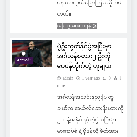
နေ ကာကွယ်ပြောကြားလိုက်ပါ
တယ်။
အပြည့်အစုံဖတ်ရန်
ပွဲဦးထွက်နိုင်ပွဲအပြီးမှာ
အင်္ဂလန်စတား၂ ဦးကို
ဘောလုံး
ဝေဖန်လိုက်တဲ့ တူချယ်
admin
1 year ago
0
1
mins
အင်္ဂလန်အသင်းနည်းပြ တူ
ချယ်က အယ်လ်ဘေးနီးယားကို
၂-၀ နဲ့အနိုင်ရခဲ့တဲ့ပွဲအပြီးမှာ
မားကပ်စ် နဲ့ ဖိုဒန်တို့ စိတ်အား