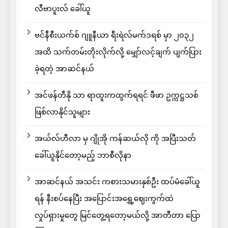
လီဗာပူးလ် ခေါ်ယူ
ဗင်နီစီးယက်စ် ဂျူနီယာ ရီးရဲလ်မက်ဒရစ် မှာ ၂၀၃၂
အထိ သက်တမ်းတိုးလိုက်လို့ မျှော်လင့်ချက် ပျက်ပြား
ခဲ့ရတဲ့ အာဆင်နယ်
အင်ဖန်တီနို သာ ရာထူးကထွက်ရရင် ဖီဖာ ဥက္ကဋ္ဌသစ်
ဖြစ်လာနိုင်သူများ
အယ်လ်ဟီလာ မှ ဂျိုအို ကန်ဆယ်လို ကို အပြီးသတ်
ခေါ်ယူနိုင်တော့မည့် ဘာစီလိုနာ
အာဆင်နယ် အသင်း ကစားသမားနှစ်ဦး ထပ်မံခေါ်ယူ
ရန် နီးစပ်နေပြီး အပြောင်းအရွှေ့ဈေးကွက်ထဲ
လှုပ်ရှားမှုတွေ မြင်တွေ့ရတော့မယ်လို့ အာတီတာ ပြော