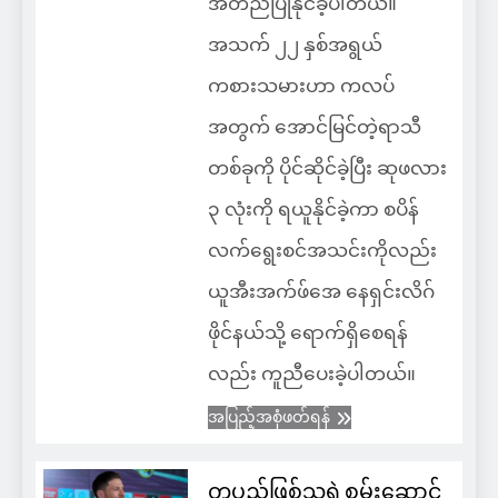
အတည်ပြုနိုင်ခဲ့ပါတယ်။
အသက် ၂၂ နှစ်အရွယ်
ကစားသမားဟာ ကလပ်
အတွက် အောင်မြင်တဲ့ရာသီ
တစ်ခုကို ပိုင်ဆိုင်ခဲ့ပြီး ဆုဖလား
၃ လုံးကို ရယူနိုင်ခဲ့ကာ စပိန်
လက်ရွေးစင်အသင်းကိုလည်း
ယူအီးအက်ဖ်အေ နေရှင်းလိဂ်
ဖိုင်နယ်သို့ ရောက်ရှိစေရန်
လည်း ကူညီပေးခဲ့ပါတယ်။
အပြည့်အစုံဖတ်ရန်
တပည့်ဖြစ်သူရဲ့စွမ်းဆောင်