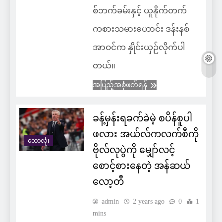
စ်ဘက်ခမ်းနှင့် ယူနိုက်တက်
ကစားသမားဟောင်း ဒန်းနစ်
အာဝင်က နှိုင်းယှဉ်လိုက်ပါ
တယ်။
အပြည့်အစုံဖတ်ရန်
ခန့်မှန်းရခက်ခဲမဲ့ စပိန်စူပါ
ဖလား အယ်လ်ကလက်စီကို
ဘောလုံး
ဗိုလ်လုပွဲကို မျှော်လင့်
စောင့်စားနေတဲ့ အန်ဆယ်
လော့တီ
admin
2 years ago
0
1
mins