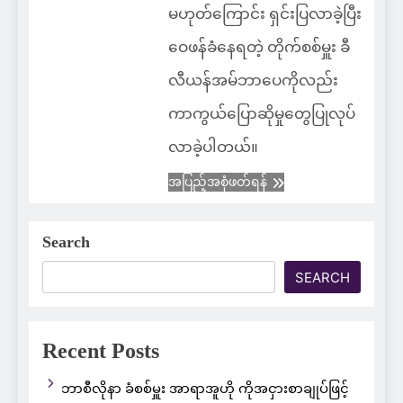
မဟုတ်ကြောင်း ရှင်းပြလာခဲ့ပြီး
ဝေဖန်ခံနေရတဲ့ တိုက်စစ်မှူး ခီ
လီယန်အမ်ဘာပေကိုလည်း
ကာကွယ်ပြောဆိုမှုတွေပြုလုပ်
လာခဲ့ပါတယ်။
အပြည့်အစုံဖတ်ရန်
Search
SEARCH
Recent Posts
ဘာစီလိုနာ ခံစစ်မှူး အာရာအူဟို ကိုအငှားစာချုပ်ဖြင့်