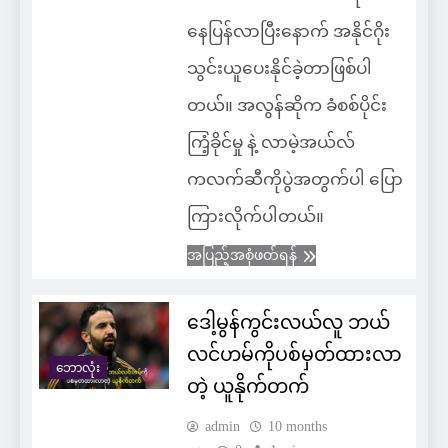
နေပြန်လာပြီးနောက် အနိုင်ဂိုး
သွင်းယူပေးနိုင်ခဲ့တာဖြစ်ပါ
တယ်။ အလွန်ဆိုက ခံစစ်ပိုင်း
ကြံ့ခိုင်မှု နဲ့ လာမဲ့အယ်လ်
ကလက်ဆီကိုပွဲအတွက်ပါ ပြော
ကြားလိုက်ပါတယ်။
အပြည့်အစုံဖတ်ရန်
ဒေါ့မွန်ကွင်းလယ်လူ ဘယ်
လင်ဟမ်ကိုပစ်မှတ်ထားလာ
ဘောလုံး
တဲ့ ယူနိုက်တက်
admin
10 months