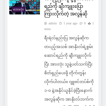
ရည်ကို ချီးကျူးပြော
ဘောလုံး
ကြားလိုက်တဲ့ အလွန်ဆို
admin
1 year ago
0
1
mins
ရီးရဲလ်နည်းပြ အလွန်ဆိုက
တပည့်အသစ် အာနိုးလ်ရဲ့စွမ်း
ဆောင်ရည်ကို ချီးကျူးလိုက်
ပြီး အားလုံး သူနဲ့ပတ်သက်ပြီး
စိတ်ရှည်ပေးဖို့ တိုက်တွန်း
လိုက်ပါတယ်။ ဂျူဗင်တပ်စ်ကို
၁-၀ နဲ့အနိုင်ယူနိုင်ခဲ့ပြီးနောက်
အလွန်ဆိုက အာနိုးလ်ဘက်က