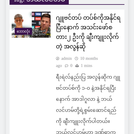
ဂျူဗင်တပ် တပ်စ်ကိုအနိုင်ရ
ပြီးနောက် အသင်းဖော်စ
ဘောလုံး
တား၂ ဦးကို ချီးကျူးလိုက်
တဲ့ အလွန်ဆို
admin
10 months
ago
0
1 mins
ရီးရဲလ်နည်းပြ အလွန်ဆိုက ဂျူ
ဗင်တပ်စ်ကို ၁-၀ နဲ့အနိုင်ရပြီး
နောက် အာဒါဂူလာ နဲ့ ဘယ်
လင်ဟမ်တို့ရဲ့စွမ်းဆောင်ရည်
ကို ချီးကျူးလိုက်ပါတယ်။
ဘယ်လင်ဟမ်ဟာ ဒဏ်ရာက