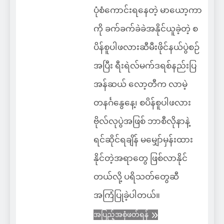
ပုံစံကောင်းရနေတဲ့ မာယော့ကာ
ကို ခက်ခက်ခဲခဲအနိုင်ယူခဲ့တဲ့ စ
ပိန်စူပါဖလားဆီမီးဖိုင်နယ်ပွဲစဉ်
အပြီး ရီးရဲလ်မက်ဒရစ်နည်းပြ
အန်ဆယ် လော့တီက လာမဲ့
တနင်္ဂနွေနေ့၊ စပိန်စူပါဖလား
ဗိုလ်လုပွဲအဖြစ် ဘာစီလိုနာနဲ့
ရင်ဆိုင်ရချိန် မမျှော်မှန်းထား
နိုင်တဲ့အရာတွေ ဖြစ်လာနိုင်
တယ်လို့ ပရိသတ်တွေဆီ
အကြံပြုခဲ့ပါတယ်။
အပြည့်အစုံဖတ်ရန်