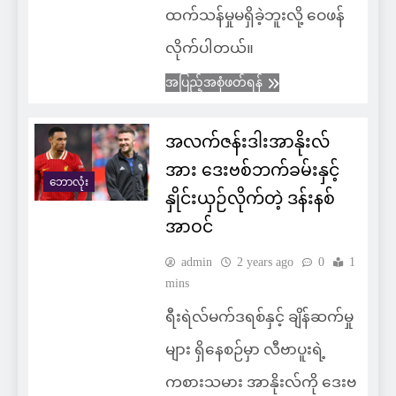
ထက်သန်မှုမရှိခဲ့ဘူးလို့ ဝေဖန်
လိုက်ပါတယ်။
အပြည့်အစုံဖတ်ရန်
အလက်ဇန်းဒါးအာနိုးလ်
အား ဒေးဗစ်ဘက်ခမ်းနှင့်
ဘောလုံး
နှိုင်းယှဉ်လိုက်တဲ့ ဒန်းနစ်
အာဝင်
admin
2 years ago
0
1
mins
ရီးရဲလ်မက်ဒရစ်နှင့် ချိန်ဆက်မှု
များ ရှိနေစဉ်မှာ လီဗာပူးရဲ့
ကစားသမား အာနိုးလ်ကို ဒေးဗ