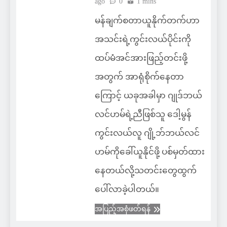
ago
0
1 mins
မန်ချက်စတာယူနိုက်တက်ဟာ
အသင်းရဲ့ကွင်းလယ်ပိုင်းကို
ထပ်မံအင်အားဖြည့်တင်းဖို့
အတွက် အာရုံစိုက်နေတာ
ကြောင့် ယခုအခါမှာ ဂျုဒ်ဘယ်
လင်ဟမ်ရဲ့ညီဖြစ်သူ ဒေါ့မွန်
ကွင်းလယ်လူ ဂျို့ဘ်ဘယ်လင်
ဟမ်ကိုခေါ်ယူနိုင်ဖို့ ပစ်မှတ်ထား
နေတယ်လို့သတင်းတွေထွက်
ပေါ်လာခဲ့ပါတယ်။
အပြည့်အစုံဖတ်ရန်