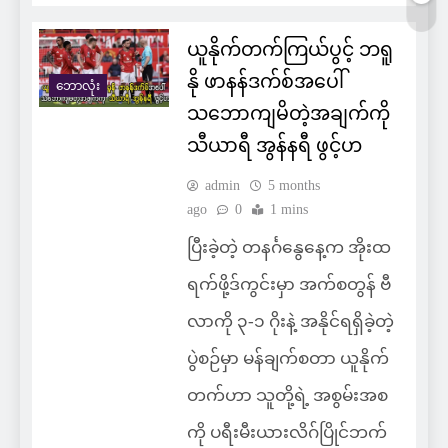
ယူနိုက်တက်ကြယ်ပွင့် ဘရူ
နို ဖာနန်ဒက်စ်အပေါ်
ဘောလုံး
သဘောကျမိတဲ့အချက်ကို
သီယာရီ အွန်နရီ ဖွင့်ဟ
admin
5 months
ago
0
1 mins
ပြီးခဲ့တဲ့ တနင်္ဂနွေနေ့က အိုးထ
ရက်ဖို့ဒ်ကွင်းမှာ အက်စတွန် ဗီ
လာကို ၃-၁ ဂိုးနဲ့ အနိုင်ရရှိခဲ့တဲ့
ပွဲစဉ်မှာ မန်ချက်စတာ ယူနိုက်
တက်ဟာ သူတို့ရဲ့ အစွမ်းအစ
ကို ပရီးမီးယားလိဂ်ပြိုင်ဘက်