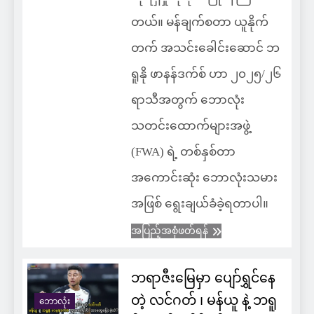
တယ်။ မန်ချက်စတာ ယူနိုက်
တက် အသင်းခေါင်းဆောင် ဘ
ရူနို ဖာနန်ဒက်စ် ဟာ ၂၀၂၅/၂၆
ရာသီအတွက် ဘောလုံး
သတင်းထောက်များအဖွဲ့
(FWA) ရဲ့ တစ်နှစ်တာ
အကောင်းဆုံး ဘောလုံးသမား
အဖြစ် ရွေးချယ်ခံခဲ့ရတာပါ။
အပြည့်အစုံဖတ်ရန်
ဘရာဇီးမြေမှာ ပျော်ရွှင်နေ
တဲ့ လင်ဂတ် ၊ မန်ယူ နဲ့ ဘရူ
ဘောလုံး