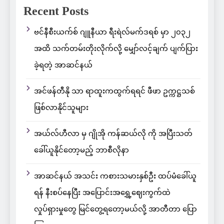
Recent Posts
ဗင်နီစီးယက်စ် ဂျူနီယာ ရီးရဲလ်မက်ဒရစ် မှာ ၂၀၃၂
အထိ သက်တမ်းတိုးလိုက်လို့ မျှော်လင့်ချက် ပျက်ပြား
ခဲ့ရတဲ့ အာဆင်နယ်
အင်ဖန်တီနို သာ ရာထူးကထွက်ရရင် ဖီဖာ ဥက္ကဋ္ဌသစ်
ဖြစ်လာနိုင်သူများ
အယ်လ်ဟီလာ မှ ဂျိုအို ကန်ဆယ်လို ကို အပြီးသတ်
ခေါ်ယူနိုင်တော့မည့် ဘာစီလိုနာ
အာဆင်နယ် အသင်း ကစားသမားနှစ်ဦး ထပ်မံခေါ်ယူ
ရန် နီးစပ်နေပြီး အပြောင်းအရွှေ့ဈေးကွက်ထဲ
လှုပ်ရှားမှုတွေ မြင်တွေ့ရတော့မယ်လို့ အာတီတာ ပြော