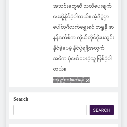
အသင်းတွေဆီ သတိပေးချက်
ပေးပို့နိုင်ခဲ့ပါတယ်။ အဲ့ဒီပွဲမှာ
ပေါ်တူဂီလက်ရွေးစင် ဘရူနို ဖာ
နန်ဒက်စ်က ကိုယ်တိုင်ဂိုးမသွင်း
နိုင်ခဲ့ပေမဲ့ နိုင်ပွဲရဖို့အတွက်
အဓိက ပုံဖော်ပေးခဲ့သူ ဖြစ်ခဲ့ပါ
တယ်။
အပြည့်အစုံဖတ်ရန်
Search
SEARCH