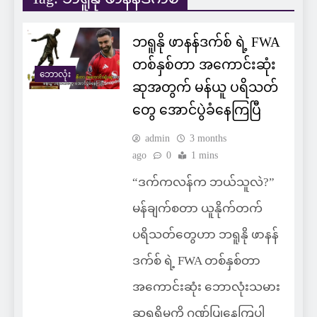
ဘရူနို ဖာနန်ဒက်စ် ရဲ့ FWA
တစ်နှစ်တာ အကောင်းဆုံး
ဘောလုံး
ဆုအတွက် မန်ယူ ပရိသတ်
တွေ အောင်ပွဲခံနေကြပြီ
admin
3 months
ago
0
1 mins
“ဒက်ကလန်က ဘယ်သူလဲ?”
မန်ချက်စတာ ယူနိုက်တက်
ပရိသတ်တွေဟာ ဘရူနို ဖာနန်
ဒက်စ် ရဲ့ FWA တစ်နှစ်တာ
အကောင်းဆုံး ဘောလုံးသမား
ဆုရရှိမှုကို ဂုဏ်ပြုနေကြပါ