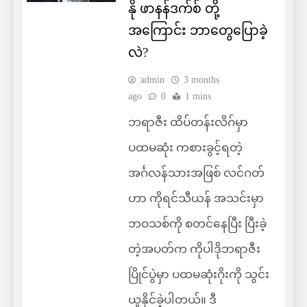
နို ဖာနန်ဒက်စ် တို့
အကြောင်း ဘာတွေပြောခဲ့
လဲ?
admin
3 months
ago
0
1 mins
ဘရာဇီး ထိပ်တန်းလိဂ်မှာ
ပထမဆုံး ကစားခွင့်ရတဲ့
အင်္ဂလန်သားအဖြစ် လင်ဂတ်
ဟာ ကိုရင်သီယန် အသင်းမှာ
ဘဝသစ်ကို စတင်နေပြီး ပြီးခဲ့
တဲ့အပတ်က ကိုပါဒိုဘရာဇီး
ပြိုင်ပွဲမှာ ပထမဆုံးဂိုးကို သွင်း
ယူနိုင်ခဲ့ပါတယ်။ ဒီ