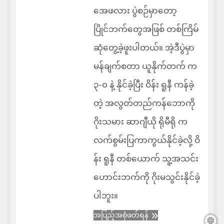
အေဖလား ပွဲစဉ်မှာတော့
ပြိုင်ဘက်တွေအဖြစ် တစ်ကြိမ်
ဆုံတွေ့ခဲ့ဖူးပါတယ်။ အဲ့ဒီပွဲမှာ
မန်ချက်စတာ ယူနိုက်တက် က
၃-၀ နဲ့ နိုင်ခဲ့ပြီး ဝိန်း ရူနီ ကန်ခဲ့
တဲ့ အလွတ်တည်ကန်ဘောကို
ဂိုးသမား ဆာဂျီယို ရိုမီရို က
လက်စွမ်းပြကာကွယ်နိုင်ခဲ့လို့ ဝိ
န်း ရူနီ တစ်ယောက် သူ့အသင်း
ဟောင်းဘက်ကို ဂိုးမသွင်းနိုင်ခဲ့
ပါဘူး။
အပြည့်အစုံဖတ်ရန်