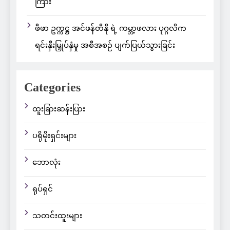
ကြား
ဖီဖာ ဥက္ကဋ္ဌ အင်ဖန်တီနို ရဲ့ ကမ္ဘာ့ဖလား ပုဂ္ဂလိက
ရင်းနှီးမြှုပ်နှံမှု အစီအစဉ် ပျက်ပြယ်သွားခြင်း
Categories
ထူးခြားဆန်းပြား
ပရိုမိုးရှင်းများ
ဘောလုံး
ရုပ်ရှင်
သတင်းထူးများ