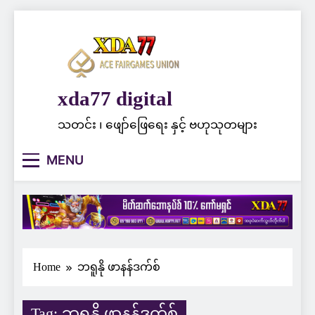
Skip
to
content
xda77 digital
သတင်း ၊ ဖျော်ဖြေရေး နှင့် ဗဟုသုတများ
MENU
Home
ဘရူနို ဖာနန်ဒက်စ်
Tag:
ဘရူနို ဖာနန်ဒက်စ်