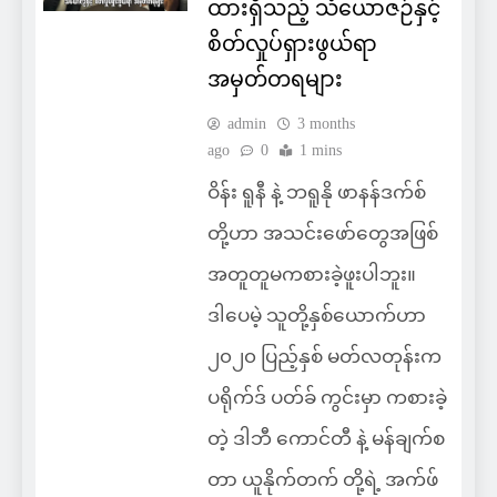
ထားရှိသည့် သံယောဇဉ်နှင့်
စိတ်လှုပ်ရှားဖွယ်ရာ
အမှတ်တရများ
admin
3 months
ago
0
1 mins
ဝိန်း ရူနီ နဲ့ ဘရူနို ဖာနန်ဒက်စ်
တို့ဟာ အသင်းဖော်တွေအဖြစ်
အတူတူမကစားခဲ့ဖူးပါဘူး။
ဒါပေမဲ့ သူတို့နှစ်ယောက်ဟာ
၂၀၂၀ ပြည့်နှစ် မတ်လတုန်းက
ပရိုက်ဒ် ပတ်ခ် ကွင်းမှာ ကစားခဲ့
တဲ့ ဒါဘီ ကောင်တီ နဲ့ မန်ချက်စ
တာ ယူနိုက်တက် တို့ရဲ့ အက်ဖ်