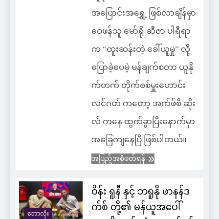
အပြောင်းအရွှေ့ ဖြစ်လာချိန်မှာ
ဝေဖန်သူ မော်ရို ဆီဇာ ပါရီရာ
က “ထူးဆန်းတဲ့ ခေါ်ယူမှု” လို့
ပြောခဲ့ပေမဲ့ မန်ချက်စတာ ယူနို
က်တက် တိုက်စစ်မှူးဟောင်း
လင်ဂတ် ကတော့ အက်ဖ်စီ ဆိုး
လ် ကနေ ထွက်ခွာပြီးနောက်မှာ
အခြေကျနေပြီ ဖြစ်ပါတယ်။
အပြည့်အစုံဖတ်ရန်
ဝိန်း ရူနီ နှင့် ဘရူနို ဖာနန်ဒ
က်စ် တို့၏ မန်ယူအပေါ်
ဘောလုံး