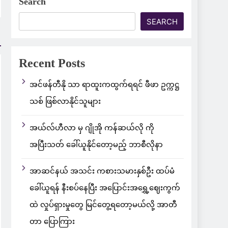
Search
SEARCH
Recent Posts
အင်ဖန်တီနို သာ ရာထူးကထွက်ရရင် ဖီဖာ ဥက္ကဋ္ဌ
သစ် ဖြစ်လာနိုင်သူများ
အယ်လ်ဟီလာ မှ ဂျိုအို ကန်ဆယ်လို ကို
အပြီးသတ် ခေါ်ယူနိုင်တော့မည့် ဘာစီလိုနာ
အာဆင်နယ် အသင်း ကစားသမားနှစ်ဦး ထပ်မံ
ခေါ်ယူရန် နီးစပ်နေပြီး အပြောင်းအရွှေ့ဈေးကွက်
ထဲ လှုပ်ရှားမှုတွေ မြင်တွေ့ရတော့မယ်လို့ အာတီ
တာ ပြောကြား