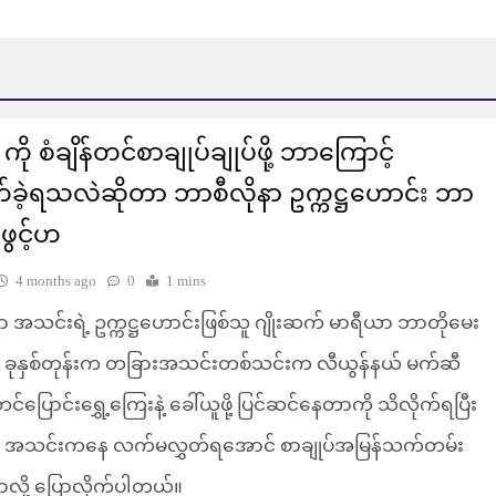
ို စံချိန်တင်စာချုပ်ချုပ်ဖို့ ဘာကြောင့်
တ်ခဲ့ရသလဲဆိုတာ ဘာစီလိုနာ ဥက္ကဋ္ဌဟောင်း ဘာ
ဖွင့်ဟ
4 months ago
0
1 mins
ာ အသင်းရဲ့ ဥက္ကဋ္ဌဟောင်းဖြစ်သူ ဂျိုးဆက် မာရီယာ ဘာတိုမေး
ခုနှစ်တုန်းက တခြားအသင်းတစ်သင်းက လီယွန်နယ် မက်ဆီ
န်တင်ပြောင်းရွှေ့ကြေးနဲ့ ခေါ်ယူဖို့ ပြင်ဆင်နေတာကို သိလိုက်ရပြီး
ာ အသင်းကနေ လက်မလွှတ်ရအောင် စာချုပ်အမြန်သက်တမ်း
တာလို့ ပြောလိုက်ပါတယ်။