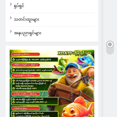
ရုပ်ရှင်
သတင်းထူးများ
အနုပညာရှင်များ