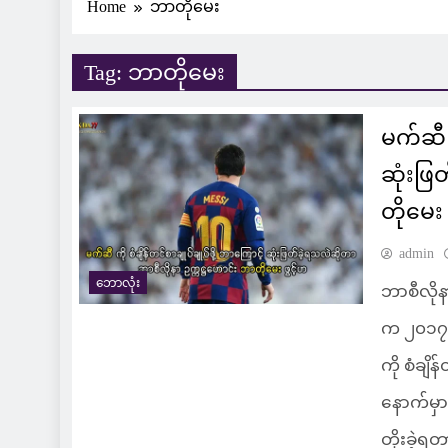
Home
ဘာတိုမေး
Tag:
ဘာတိုမေး
မက်ဆီ က
ဆုံးဖြ
တိုမေး 
admin
ဘောလုံး
ဘာစီလိုန
က ၂၀၁၇ 
ကို စံချိ
နောက်မှ
တိုးခဲ့ရ