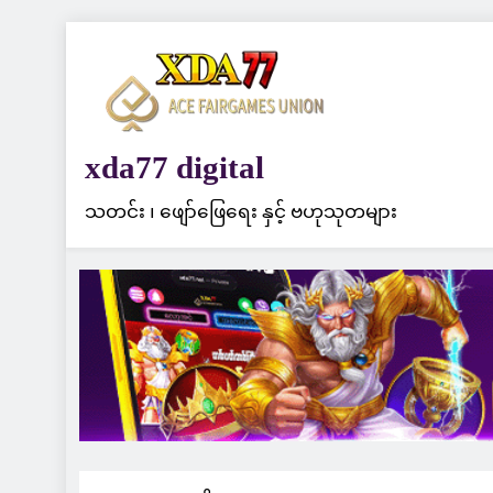
Skip
to
content
xda77 digital
သတင်း ၊ ဖျော်ဖြေရေး နှင့် ဗဟုသုတများ