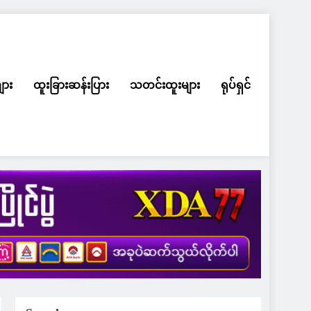
ျား
ထူးခြားဆန်းပြား
သတင်းထူးများ
ရုပ်ရှင်