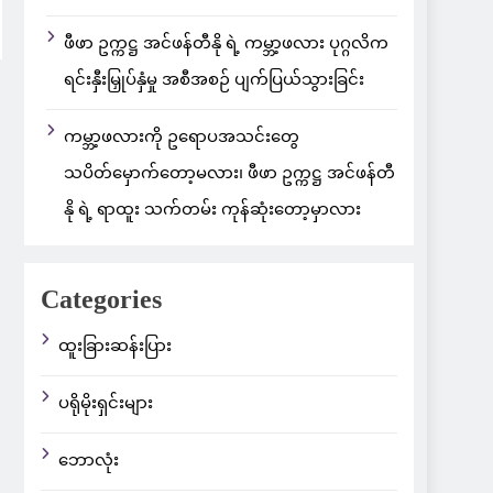
ဖီဖာ ဥက္ကဋ္ဌ အင်ဖန်တီနို ရဲ့ ကမ္ဘာ့ဖလား ပုဂ္ဂလိက
ရင်းနှီးမြှုပ်နှံမှု အစီအစဉ် ပျက်ပြယ်သွားခြင်း
ကမ္ဘာ့ဖလားကို ဥရောပအသင်းတွေ
သပိတ်မှောက်တော့မလား၊ ဖီဖာ ဥက္ကဋ္ဌ အင်ဖန်တီ
နို ရဲ့ ရာထူး သက်တမ်း ကုန်ဆုံးတော့မှာလား
Categories
ထူးခြားဆန်းပြား
ပရိုမိုးရှင်းများ
ဘောလုံး