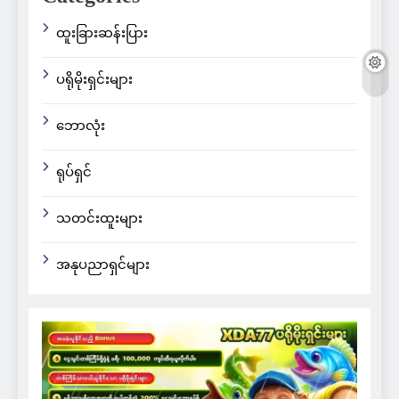
ထူးခြားဆန်းပြား
ပရိုမိုးရှင်းများ
ဘောလုံး
ရုပ်ရှင်
သတင်းထူးများ
အနုပညာရှင်များ