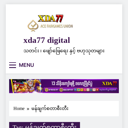
Skip
to
content
xda77 digital
သတင်း ၊ ဖျော်ဖြေရေး နှင့် ဗဟုသုတများ
MENU
Home
မန်ချက်စတာစီးတီး
Tag:
မန်ချက်စတာစီးတီး