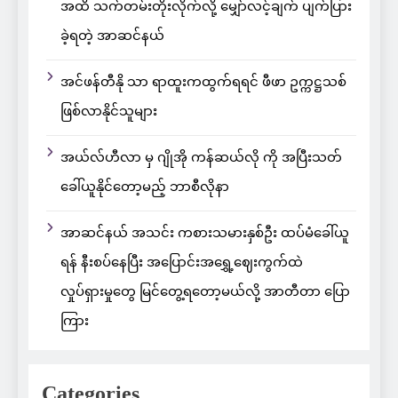
အထိ သက်တမ်းတိုးလိုက်လို့ မျှော်လင့်ချက် ပျက်ပြား
ခဲ့ရတဲ့ အာဆင်နယ်
အင်ဖန်တီနို သာ ရာထူးကထွက်ရရင် ဖီဖာ ဥက္ကဋ္ဌသစ်
ဖြစ်လာနိုင်သူများ
အယ်လ်ဟီလာ မှ ဂျိုအို ကန်ဆယ်လို ကို အပြီးသတ်
ခေါ်ယူနိုင်တော့မည့် ဘာစီလိုနာ
အာဆင်နယ် အသင်း ကစားသမားနှစ်ဦး ထပ်မံခေါ်ယူ
ရန် နီးစပ်နေပြီး အပြောင်းအရွှေ့ဈေးကွက်ထဲ
လှုပ်ရှားမှုတွေ မြင်တွေ့ရတော့မယ်လို့ အာတီတာ ပြော
ကြား
Categories