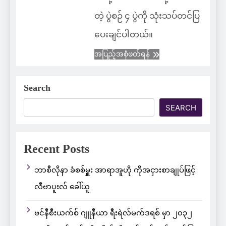
တဲ့ ပွဲစဉ် ၄ ပွဲကို သုံးသပ်တင်ပြ
ပေးချင်ပါတယ်။
အပြည့်အစုံဖတ်ရန်
Search
SEARCH
Recent Posts
ဘာစီလိုနာ ခံစစ်မှူး အာရာအူဟို ကိုအငှားစာချုပ်ဖြင့်
လီဗာပူးလ် ခေါ်ယူ
ဗင်နီစီးယက်စ် ဂျူနီယာ ရီးရဲလ်မက်ဒရစ် မှာ ၂၀၃၂