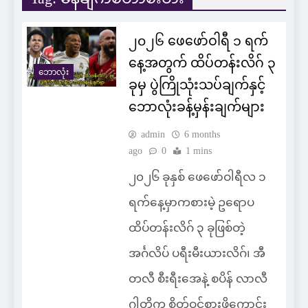
၂၀၂၆ ဖေဖော်ဝါရီ ၁ ရက်
နေ့အတွက် ထိပ်တန်းလိဂ် ၃
ဘောလုံး
ခုမှ ပွဲကြိုသုံးသပ်ချက်နှင့်
ဘောလုံးခန့်မှန်းချက်များ
admin
6 months
ago
0
1 mins
၂၀၂၆ ခုနှစ် ဖေဖော်ဝါရီလ ၁
ရက်နေ့မှာကစားမဲ့ ဥရောပ
ထိပ်တန်းလိဂ် ၃ ခုဖြစ်တဲ့
အင်္ဂလိပ် ပရီးမီးယားလိဂ်၊ အီ
တလီ စီးရီးအေနဲ့ စပိန် လာလီ
ဂါတို့က စိတ်ဝင်စားဖို့ကောင်း