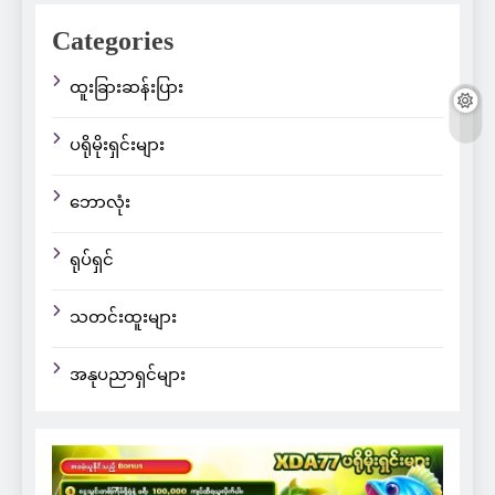
Categories
ထူးခြားဆန်းပြား
ပရိုမိုးရှင်းများ
ဘောလုံး
ရုပ်ရှင်
သတင်းထူးများ
အနုပညာရှင်များ