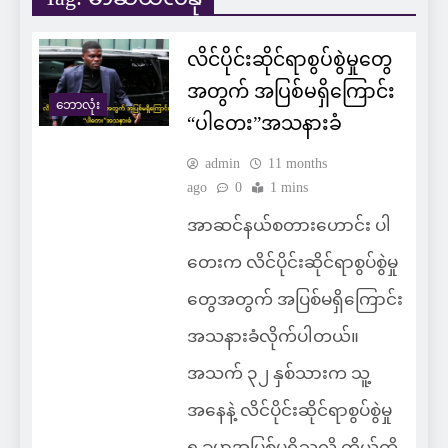
လိင်ပိုင်းဆိုင်ရာစွပ်စွဲမှုတွေ
အတွက် အပြစ်မရှိကြောင်း
ဘောလုံး
“ပါတေး”အသနားခံ
admin
11 months
ago
0
1 mins
အာဆင်နယ်စတားဟောင်း ပါ
တေးက လိင်ပိုင်းဆိုင်ရာစွပ်စွဲမှု
တွေအတွက် အပြစ်မရှိကြောင်း
အသနားခံလိုက်ပါတယ်။
အသက် ၃၂ နှစ်သားက သူ့
အနေနဲ့ လိင်ပိုင်းဆိုင်ရာစွပ်စွဲမှု
၅ ခုမှာအပြစ်မရှိသလို ကိုယ်ထိ