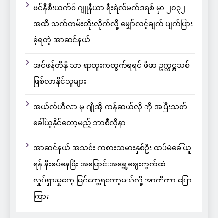
ဗင်နီစီးယက်စ် ဂျူနီယာ ရီးရဲလ်မက်ဒရစ် မှာ ၂၀၃၂
အထိ သက်တမ်းတိုးလိုက်လို့ မျှော်လင့်ချက် ပျက်ပြား
ခဲ့ရတဲ့ အာဆင်နယ်
အင်ဖန်တီနို သာ ရာထူးကထွက်ရရင် ဖီဖာ ဥက္ကဋ္ဌသစ်
ဖြစ်လာနိုင်သူများ
အယ်လ်ဟီလာ မှ ဂျိုအို ကန်ဆယ်လို ကို အပြီးသတ်
ခေါ်ယူနိုင်တော့မည့် ဘာစီလိုနာ
အာဆင်နယ် အသင်း ကစားသမားနှစ်ဦး ထပ်မံခေါ်ယူ
ရန် နီးစပ်နေပြီး အပြောင်းအရွှေ့ဈေးကွက်ထဲ
လှုပ်ရှားမှုတွေ မြင်တွေ့ရတော့မယ်လို့ အာတီတာ ပြော
ကြား