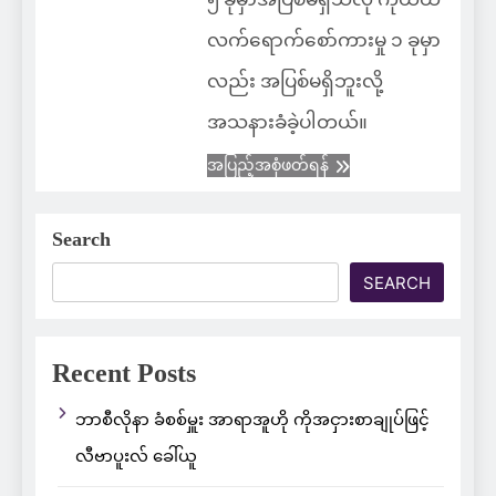
လက်ရောက်စော်ကားမှု ၁ ခုမှာ
လည်း အပြစ်မရှိဘူးလို့
အသနားခံခဲ့ပါတယ်။
အပြည့်အစုံဖတ်ရန်
Search
SEARCH
Recent Posts
ဘာစီလိုနာ ခံစစ်မှူး အာရာအူဟို ကိုအငှားစာချုပ်ဖြင့်
လီဗာပူးလ် ခေါ်ယူ