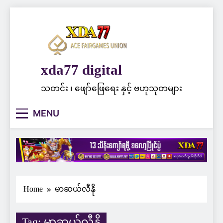
Skip
to
content
xda77 digital
သတင်း ၊ ဖျော်ဖြေရေး နှင့် ဗဟုသုတများ
MENU
Home
မာဆယ်လီနို
Tag:
မာဆယ်လီနို