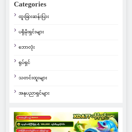
Categories
ထူးခြားဆန်းပြား
ပရိုမိုးရှင်းများ
ဘောလုံး
ရုပ်ရှင်
သတင်းထူးများ
အနုပညာရှင်များ