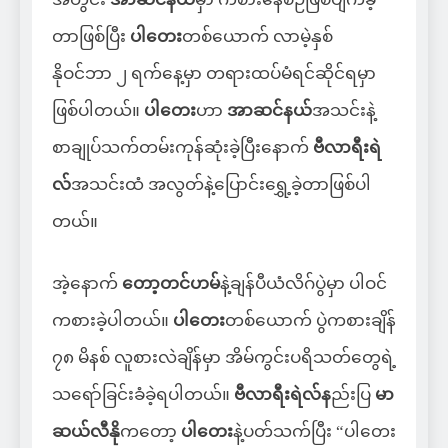
တာဖြစ်ပြီး
ပါတေး
တစ်ယောက် လာမဲ့နှစ်
နိုဝင်ဘာ ၂ ရက်နေ့မှာ တရားထပ်မံရင်ဆိုင်ရမှာ
ဖြစ်ပါတယ်။
ပါတေး
ဟာ
အာဆင်နယ်
အသင်းနဲ့
စာချုပ်သက်တမ်းကုန်ဆုံးခဲ့ပြီးနောက်
ဗီလာရီးရဲ
လ်
အသင်းထံ အလွတ်နဲ့ပြောင်းရွှေ့ခဲ့တာဖြစ်ပါ
တယ်။
အဲ့နောက်
တော့တင်ဟမ်
နဲ့ချန်ပီယံလိဂ်ပွဲမှာ ပါဝင်
ကစားခဲ့ပါတယ်။
ပါတေး
တစ်ယောက် ပွဲကစားချိန်
၇၈ မိနစ် လူစားလဲချိန်မှာ အိမ်ကွင်းပရိသတ်တွေရဲ့
သရော်ခြင်းခံခဲ့ရပါတယ်။
ဗီလာရီးရဲလ်န
ည်းပြ
မာ
ဆယ်လီနို
ကတော့
ပါတေး
နဲ့ပတ်သက်ပြီး “ပါတေး