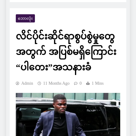
ဘောလုံး
လိင်ပိုင်းဆိုင်ရာစွပ်စွဲမှုတွေ
အတွက် အပြစ်မရှိကြောင်း
“ပါတေး”အသနားခံ
Admin
11 Months Ago
0
1 Mins