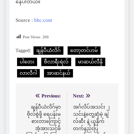
နေပါတယ်။
Source :
bbc.com
Post Views:
266
Tagged:
ချန်ပီယံလိဂ်
တော့တင်ဟမ်
ပါတေး
ဗီလာရီးရဲလ်
မာဆယ်လီနို
လာလီဂါ
အာဆင်နယ်
Previous:
Next:
Post
navigation
ချန်ပီယံလိဂ်မှာ
အင်္ဂလိပ်အသင်း ၂
ဗိုလ်စွဲဖို့ ရေပန်းမ
သင်းနဲ့တွေ့ဆုံမဲ့ ချဲ
စားတာကြောင့်
လ်ဆီး နဲ့ ယူနိုက်
အံ့အားသင့်မိ
တက်နည်းပြ