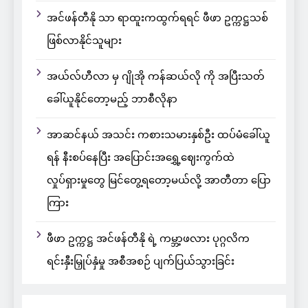
အင်ဖန်တီနို သာ ရာထူးကထွက်ရရင် ဖီဖာ ဥက္ကဋ္ဌသစ်
ဖြစ်လာနိုင်သူများ
အယ်လ်ဟီလာ မှ ဂျိုအို ကန်ဆယ်လို ကို အပြီးသတ်
ခေါ်ယူနိုင်တော့မည့် ဘာစီလိုနာ
အာဆင်နယ် အသင်း ကစားသမားနှစ်ဦး ထပ်မံခေါ်ယူ
ရန် နီးစပ်နေပြီး အပြောင်းအရွှေ့ဈေးကွက်ထဲ
လှုပ်ရှားမှုတွေ မြင်တွေ့ရတော့မယ်လို့ အာတီတာ ပြော
ကြား
ဖီဖာ ဥက္ကဋ္ဌ အင်ဖန်တီနို ရဲ့ ကမ္ဘာ့ဖလား ပုဂ္ဂလိက
ရင်းနှီးမြှုပ်နှံမှု အစီအစဉ် ပျက်ပြယ်သွားခြင်း