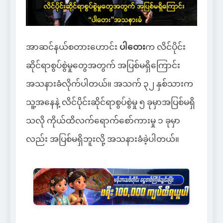
အာဆင်နယ်စတားဟောင်း
ပါတေး
က လိင်ပိုင်း
ဆိုင်ရာစွပ်စွဲမှုတွေအတွက် အပြစ်မရှိကြောင်း
အသနားခံလိုက်ပါတယ်။ အသက် ၃၂ နှစ်သားက
သူ့အနေနဲ့ လိင်ပိုင်းဆိုင်ရာစွပ်စွဲမှု ၅ ခုမှာအပြစ်မရှိ
သလို ကိုယ်ထိလက်ရောက်စော်ကားမှု ၁ ခုမှာ
လည်း အပြစ်မရှိဘူးလို့ အသနားခံခဲ့ပါတယ်။