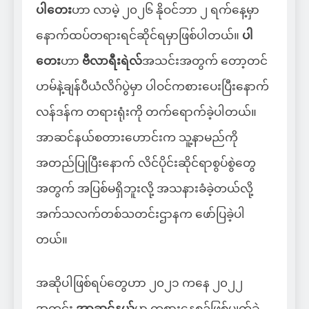
ပါတေး
ဟာ လာမဲ့ ၂၀၂၆ နိုဝင်ဘာ ၂ ရက်နေ့မှာ
နောက်ထပ်တရားရင်ဆိုင်ရမှာဖြစ်ပါတယ်။
ပါ
တေး
ဟာ
ဗီလာရီးရဲလ်
အသင်းအတွက် တော့တင်
ဟမ်နဲ့ချန်ပီယံလိဂ်ပွဲမှာ ပါဝင်ကစားပေးပြီးနောက်
လန်ဒန်က တရားရုံးကို တက်ရောက်ခဲ့ပါတယ်။
အာဆင်နယ်စတားဟောင်းက သူ့နာမည်ကို
အတည်ပြုပြီးနောက် လိင်ပိုင်းဆိုင်ရာစွပ်စွဲတွေ
အတွက် အပြစ်မရှိဘူးလို့ အသနားခံခဲ့တယ်လို့
အက်သလက်တစ်သတင်းဌာနက ဖော်ပြခဲ့ပါ
တယ်။
အဆိုပါဖြစ်ရပ်တွေဟာ ၂၀၂၁ ကနေ ၂၀၂၂
အတွင်း
အာဆင်နယ်
မှာ ကစားနေစဉ်ဖြစ်ပျက်ခဲ့