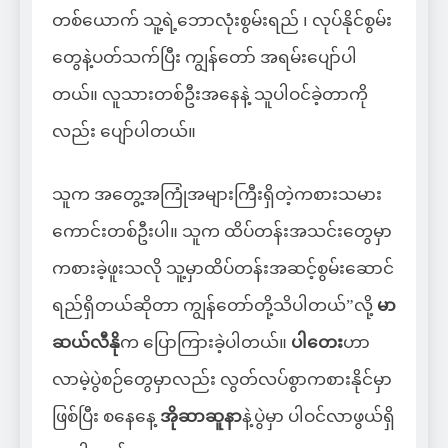
တစ်ယောက် သူ့ရဲ့ဘောလုံးစွမ်းရည် ၊ လုပ်နိုင်စွမ်း
တွေနဲ့ပတ်သက်ပြီး ကျွန်တော် အရမ်းပျော်ပါ
တယ်။ လူသားတစ်ဦးအနေနဲ့ သူပါဝင်ခဲ့တာကို
လည်း ပျော်ပါတယ်။
သူက အတွေ့အကြုံအများကြီးရှိတဲ့ကစားသမား
ကောင်းတစ်ဦးပါ။ သူက ထိပ်တန်းအသင်းတွေမှာ
ကစားခဲ့ဖူးသလို သူ့မှာထိပ်တန်းအဆင့်စွမ်းဆောင်
ရည်ရှိတယ်ဆိုတာ ကျွန်တော်တို့သိပါတယ်”လို့
မာ
ဆယ်လီနို
က ပြောကြားခဲ့ပါတယ်။
ပါတေး
ဟာ
လာမဲ့ပွဲစဉ်တွေမှာလည်း လွတ်လပ်စွာကစားနိုင်မှာ
ဖြစ်ပြီး စနေနေ့
အိုဆာဆူနာ
နဲ့ပွဲမှာ ပါဝင်လာဖွယ်ရှိ