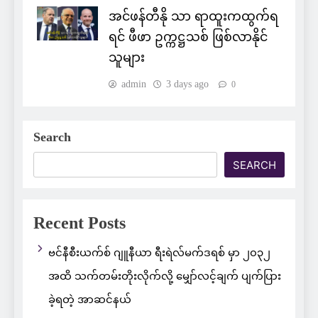
အင်ဖန်တီနို သာ ရာထူးကထွက်ရ
ရင် ဖီဖာ ဥက္ကဋ္ဌသစ် ဖြစ်လာနိုင်
သူများ
admin
3 days ago
0
Search
SEARCH
Recent Posts
ဗင်နီစီးယက်စ် ဂျူနီယာ ရီးရဲလ်မက်ဒရစ် မှာ ၂၀၃၂
အထိ သက်တမ်းတိုးလိုက်လို့ မျှော်လင့်ချက် ပျက်ပြား
ခဲ့ရတဲ့ အာဆင်နယ်