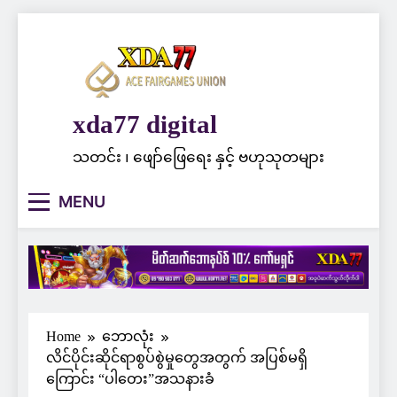
Skip
to
content
xda77 digital
သတင်း ၊ ဖျော်ဖြေရေး နှင့် ဗဟုသုတများ
MENU
Home
ဘောလုံး
လိင်ပိုင်းဆိုင်ရာစွပ်စွဲမှုတွေအတွက် အပြစ်မရှိ
ကြောင်း “ပါတေး”အသနားခံ