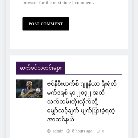
browser for the next time I comment.
ဆက်စပ်သတင်းများ
ဗင်နီစီးယက်စ် ဂျူနီယာ ရီးရဲလ်
မက်ဒရစ် မှာ ၂၀၃၂ အထိ
သက်တမ်းတိုးလိုက်လို့
မျှော်လင့်ချက် ပျက်ပြားခဲ့ရတဲ့
အာဆင်နယ်
admin
8 hours ago
0