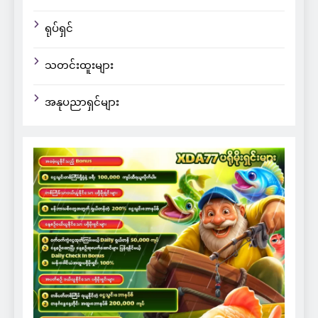
ရုပ်ရှင်
သတင်းထူးများ
အနုပညာရှင်များ