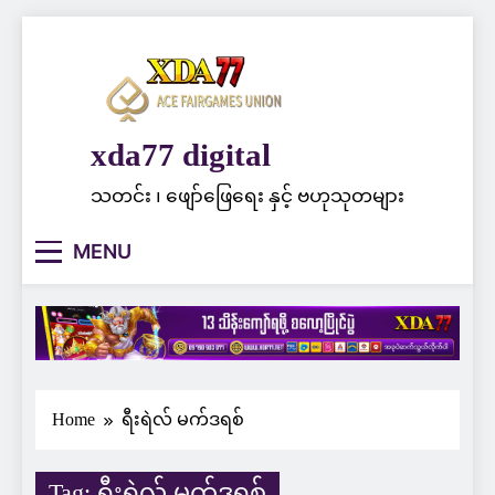
Skip
to
content
xda77 digital
သတင်း ၊ ဖျော်ဖြေရေး နှင့် ဗဟုသုတများ
MENU
Home
ရီးရဲလ် မက်ဒရစ်
Tag:
ရီးရဲလ် မက်ဒရစ်