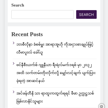
Search
SEARCH
Recent Posts
ဘာစီလိုနာ ခံစစ်မှူး အာရာအူဟို ကိုအငှားစာချုပ်ဖြင့်
လီဗာပူးလ် ခေါ်ယူ
ဗင်နီစီးယက်စ် ဂျူနီယာ ရီးရဲလ်မက်ဒရစ် မှာ ၂၀၃၂
အထိ သက်တမ်းတိုးလိုက်လို့ မျှော်လင့်ချက် ပျက်ပြား
ခဲ့ရတဲ့ အာဆင်နယ်
အင်ဖန်တီနို သာ ရာထူးကထွက်ရရင် ဖီဖာ ဥက္ကဋ္ဌသစ်
ဖြစ်လာနိုင်သူများ