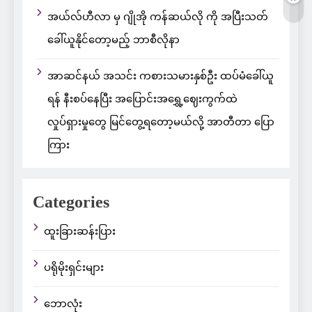
အယ်လ်ဟီလာ မှ ဂျိုအို ကန်ဆယ်လို ကို အပြီးသတ်
ခေါ်ယူနိုင်တော့မည့် ဘာစီလိုနာ
အာဆင်နယ် အသင်း ကစားသမားနှစ်ဦး ထပ်မံခေါ်ယူ
ရန် နီးစပ်နေပြီး အပြောင်းအရွှေ့ဈေးကွက်ထဲ
လှုပ်ရှားမှုတွေ မြင်တွေ့ရတော့မယ်လို့ အာတီတာ ပြော
ကြား
Categories
ထူးခြားဆန်းပြား
ပရိုမိုးရှင်းများ
ဘောလုံး