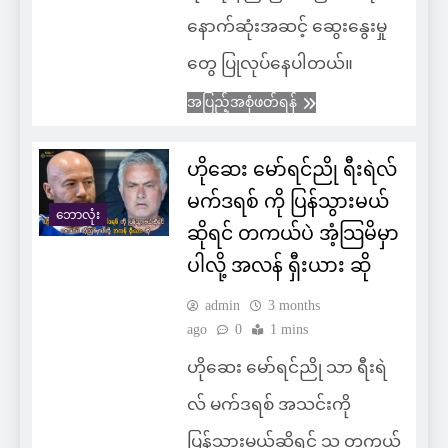
နောက်ဆုံးအဆင့် ဆွေးနွေးမှု
တွေ ပြုလုပ်နေပါတယ်။
အပြည့်အစုံဖတ်ရန်
ဟိုဆေး မော်ရင်ညို ရီးရဲလ်
မက်ဒရစ် ကို ပြန်သွားမယ်
ဘောလုံး
ဆိုရင် တကယ်ပဲ အံ့သြမိမှာ
ပါလို့ အလန် ရှီးယား ဆို
admin
3 months
ago
0
1 mins
ဟိုဆေး မော်ရင်ညို သာ ရီးရဲ
လ် မက်ဒရစ် အသင်းကို
ပြန်သွားမယ်ဆိုရင် သူ တကယ်