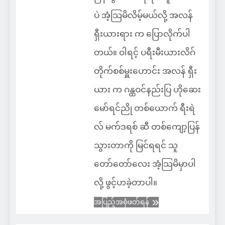
ပဲ အံ့သြမိလိမ့်မယ်လို့ အလန်
ရှီးယားရား က ပြောလိုက်ပါ
တယ်။ ဝါရင့် ပရီးမီးယားလိဂ်
တိုက်စစ်မှူးဟောင်း အလန် ရှီး
ယား က ဂန္ထဝင်နည်းပြ ဟိုဆေး
မော်ရင်ညို တစ်ယောက် ရီးရဲ
လ် မက်ဒရစ် ဆီ တစ်ကျော့ပြန်
သွားတာကို မြင်ရရင် သူ
တော်တော်လေး အံ့သြမိမှာပါ
လို့ ဖွင့်ဟခဲ့တာပါ။
အပြည့်အစုံဖတ်ရန်