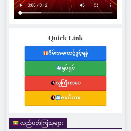
Quick Link
ဂိမ်းအကောင့်ဖွင့်ရန်
ရုပ်ရှင်
လူကြီးစာပေ
ဇာတ်ကား
လည်ပတ်ကြသူများ