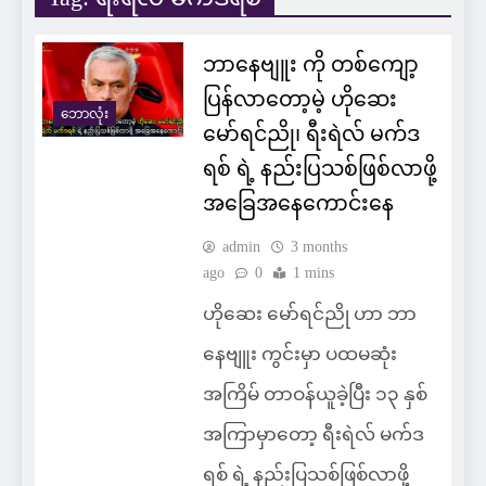
ဘာနေဗျူး ကို တစ်ကျော့
ပြန်လာတော့မဲ့ ဟိုဆေး
ဘောလုံး
မော်ရင်ညို၊ ရီးရဲလ် မက်ဒ
ရစ် ရဲ့ နည်းပြသစ်ဖြစ်လာဖို့
အခြေအနေကောင်းနေ
admin
3 months
ago
0
1 mins
ဟိုဆေး မော်ရင်ညို ဟာ ဘာ
နေဗျူး ကွင်းမှာ ပထမဆုံး
အကြိမ် တာဝန်ယူခဲ့ပြီး ၁၃ နှစ်
အကြာမှာတော့ ရီးရဲလ် မက်ဒ
ရစ် ရဲ့ နည်းပြသစ်ဖြစ်လာဖို့