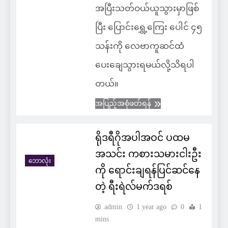
အပြီးသတ်ဝယ်ယူသွားမှာဖြစ်
ပြီး ပြောင်းရွှေ့ကြေး ပေါင် ၄၅
သန်းကို လေဗာကူဆင်ထံ
ပေးချေသွားရမယ်လို့သိရပါ
တယ်။
အပြည့်အစုံဖတ်ရန်
ရိုဒရီဂိုအပါအဝင် ပထမ
အသင်း ကစားသမားငါးဦး
ဘောလုံး
ကို ရောင်းချရန်ပြင်ဆင်နေ
တဲ့ ရီးရဲလ်မက်ဒရစ်
admin
1 year ago
0
1
mins