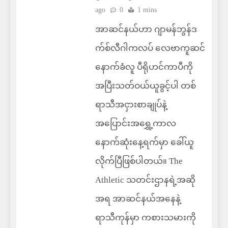
ago
0
1 mins
အာဆင်နယ်ဟာ ဂျာမန်ဘွန်ဒ
က်စ်လီဂါကလပ် လေဗာကူဆင်
နောက်ခံလူ ပီရိုဟင်ကာပီကို
အပြီးသတ်ဝယ်ယူခွင့်ပါ တစ်
ရာသီအငှားစာချုပ်နဲ့
အပြောင်းအရွှေ့ကာလ
နောက်ဆုံးနေ့ရက်မှာ ခေါ်ယူ
လိုက်ပြီဖြစ်ပါတယ်။ The
Athletic သတင်းဌာနရဲ့အဆို
အရ အာဆင်နယ်အနေနဲ့
ရာသီကုန်မှာ ကစားသမားကို