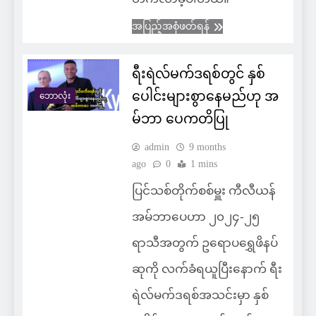
အပြည့်အစုံဖတ်ရန်
ရီးရဲလ်မက်ဒရစ်တွင် နှစ်
ပေါင်းများစွာနေမည်ဟု အ
ဘောလုံး
မ်ဘာ ပေကတိပြု
admin
9 months
ago
0
1 mins
ပြင်သစ်တိုက်စစ်မှူး ကီလီယန်
အမ်ဘာပေဟာ ၂၀၂၄-၂၅
ရာသီအတွက် ဥရောပရွှေဖိနပ်
ဆုကို လက်ခံရယူပြီးနောက် ရီး
ရဲလ်မက်ဒရစ်အသင်းမှာ နှစ်