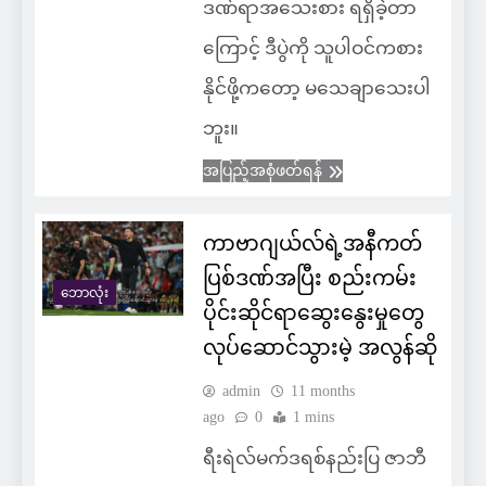
ဒဏ်ရာအသေးစား ရရှိခဲ့တာ
ကြောင့် ဒီပွဲကို သူပါဝင်ကစား
နိုင်ဖို့ကတော့ မသေချာသေးပါ
ဘူး။
အပြည့်အစုံဖတ်ရန်
ကာဗာဂျယ်လ်ရဲ့အနီကတ်
ပြစ်ဒဏ်အပြီး စည်းကမ်း
ဘောလုံး
ပိုင်းဆိုင်ရာဆွေးနွေးမှုတွေ
လုပ်ဆောင်သွားမဲ့ အလွန်ဆို
admin
11 months
ago
0
1 mins
ရီးရဲလ်မက်ဒရစ်နည်းပြ ဇာဘီ