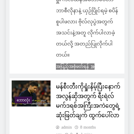
ဘာစီလိုနာနဲ့ ယှဉ်ပြိုင်ရမဲ့ စပိန်
စူပါဖလား ဗိုလ်လုပွဲအတွက်
အသင်းနဲ့အတူ လိုက်ပါလာခဲ့
တယ်လို့ အတည်ပြုလိုက်ပါ
တယ်။
အပြည့်အစုံဖတ်ရန်
မန်စီးတီးကိုရှုံးနိမ့်ပြီးနောက်
အလွန်ဆိုအတွက် ရီးရဲလ်
ဘောလုံး
မက်ဒရစ်အကြီးအကဲတွေရဲ့
ဆုံးဖြတ်ချက် ထွက်ပေါ်လာ
admin
8 months