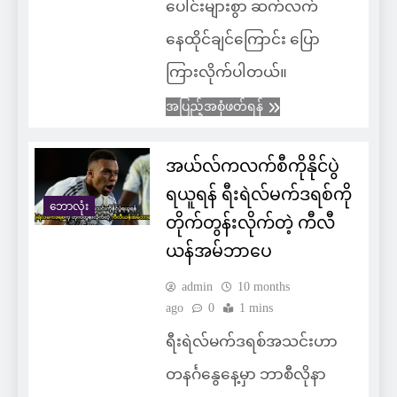
ပေါင်းများစွာ ဆက်လက်
နေထိုင်ချင်ကြောင်း ပြော
ကြားလိုက်ပါတယ်။
အပြည့်အစုံဖတ်ရန်
အယ်လ်ကလက်စီကိုနိုင်ပွဲ
ရယူရန် ရီးရဲလ်မက်ဒရစ်ကို
ဘောလုံး
တိုက်တွန်းလိုက်တဲ့ ကီလီ
ယန်အမ်ဘာပေ
admin
10 months
ago
0
1 mins
ရီးရဲလ်မက်ဒရစ်အသင်းဟာ
တနင်္ဂနွေနေ့မှာ ဘာစီလိုနာ