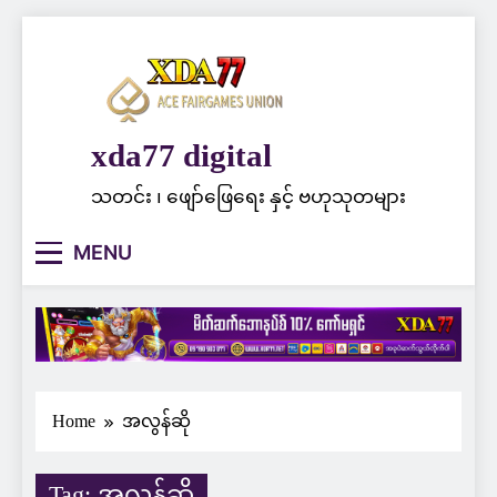
Skip
to
content
xda77 digital
သတင်း ၊ ဖျော်ဖြေရေး နှင့် ဗဟုသုတများ
MENU
Home
အလွန်ဆို
Tag:
အလွန်ဆို