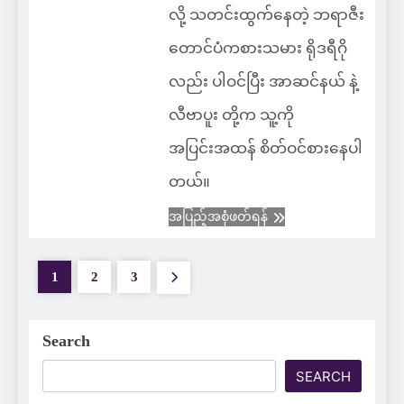
လို့ သတင်းထွက်နေတဲ့ ဘရာဇီး
တောင်ပံကစားသမား ရိုဒရီဂို
လည်း ပါဝင်ပြီး အာဆင်နယ် နဲ့
လီဗာပူး တို့က သူ့ကို
အပြင်းအထန် စိတ်ဝင်စားနေပါ
တယ်။
အပြည့်အစုံဖတ်ရန်
1
2
3
Search
SEARCH