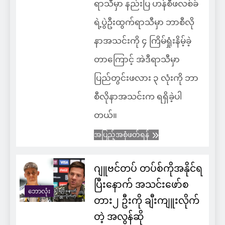
ရာသီမှာ နည်းပြ ဟန်စီဖလစ်ခ်
ရဲ့ပွဲဦးထွက်ရာသီမှာ ဘာစီလို
နာအသင်းကို ၄ ကြိမ်ရှုံးနိမ့်ခဲ့
တာကြောင့် အဲဒီရာသီမှာ
ပြည်တွင်းဖလား ၃ လုံးကို ဘာ
စီလိုနာအသင်းက ရရှိခဲ့ပါ
တယ်။
အပြည့်အစုံဖတ်ရန်
ဂျူဗင်တပ် တပ်စ်ကိုအနိုင်ရ
ပြီးနောက် အသင်းဖော်စ
ဘောလုံး
တား၂ ဦးကို ချီးကျူးလိုက်
တဲ့ အလွန်ဆို