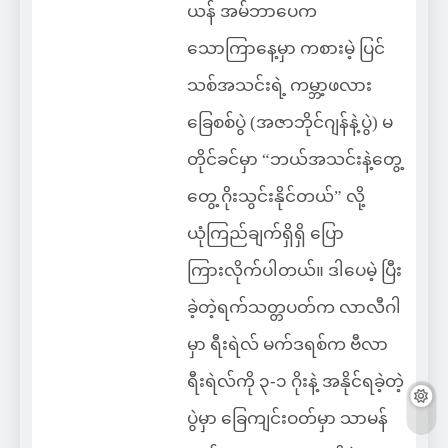
ယန် အမ်ဘာပေက
သောကြာနေ့မှာ ကစားမဲ့ ပြင်
သစ်အသင်းရဲ့ ကမ္ဘာ့ဖလား
ခြေစစ်ပွဲ (အဇာဘိုင်ဂျန်နဲ့ပွဲ) မ
တိုင်ခင်မှာ “ဘယ်အသင်းနဲ့တွေ့
တွေ့ ဂိုးသွင်းနိုင်တယ်” လို့
ယုံကြည်ချက်ရှိရှိ ပြော
ကြားလိုက်ပါတယ်။ ဒါပေမဲ့ ပြီး
ခဲ့တဲ့ရက်သတ္တပတ်က လာလီဂါ
မှာ ရီးရဲလ် မက်ဒရစ်က ဗီလာ
ရီးရဲလ်ကို ၃-၁ ဂိုးနဲ့ အနိုင်ရခဲ့တဲ့
ပွဲမှာ ခြေကျင်းဝတ်မှာ သာမန်