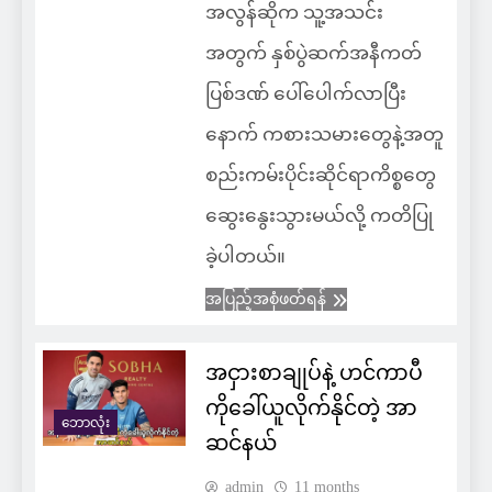
အလွန်ဆိုက သူ့အသင်း
အတွက် နှစ်ပွဲဆက်အနီကတ်
ပြစ်ဒဏ် ပေါ်ပေါက်လာပြီး
နောက် ကစားသမားတွေနဲ့အတူ
စည်းကမ်းပိုင်းဆိုင်ရာကိစ္စတွေ
ဆွေးနွေးသွားမယ်လို့ ကတိပြု
ခဲ့ပါတယ်။
အပြည့်အစုံဖတ်ရန်
အငှားစာချုပ်နဲ့ ဟင်ကာပီ
ကိုခေါ်ယူလိုက်နိုင်တဲ့ အာ
ဘောလုံး
ဆင်နယ်
admin
11 months