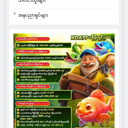
သတင်းထူးများ
အနုပညာရှင်များ