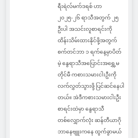
ရီးရဲလ်မက်ဒရစ် ဟာ
၂၀၂၅-၂၆ ရာသီအတွက် ၂၅
ဦးပါ အသင်းလူစာရင်းကို
ထိန်းသိမ်းထားနိုင်ဖို့အတွက်
စက်တင်ဘာ ၁ ရက်နေ့မှာပိတ်
မဲ့ နွေရာသီအပြောင်းအရွှေ့မ
တိုင်မီ ကစားသမားငါးဦးကို
လက်လွှတ်သွားဖို့ ပြင်ဆင်နေပါ
တယ်။ အဲဒီကစားသမားငါးဦး
စာရင်းထဲမှာ နွေရာသီ
တစ်လျှောက်လုံး ဆန်တီယာဂို
ဘာနေဗျူးကနေ ထွက်ခွာမယ်