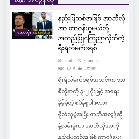
နည်းပြသစ်အဖြစ် အာဘီလို
အာ တာဝန်ယူမယ်လို့
ဘောလုံး
အတည်ပြုကြေညာလိုက်တဲ့
ရီးရဲလ်မက်ဒရစ်
admin
7 months
ago
0
1 mins
ရီးရဲလ်မက်ဒရစ်အသင်းက ဘာ
စီလိုနာကို ၃-၂ ဂိုးဖြင့် အရေး
နိမ့်ခဲ့တဲ့ စပိန်စူပါဖလား
ဗိုလ်လုပွဲအပြီး ဇာဘီအလွန်ဆို
နဲ့လမ်းခွဲကာ အာဘီလိုအာကို
နည်းပြသစ်အဖြစ် တာဝန်ပေး