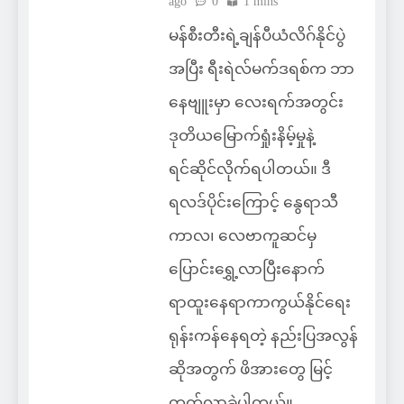
ago
0
1 mins
မန်စီးတီးရဲ့ချန်ပီယံလိဂ်နိုင်ပွဲ
အပြီး ရီးရဲလ်မက်ဒရစ်က ဘာ
နေဗျူးမှာ လေးရက်အတွင်း
ဒုတိယမြောက်ရှုံးနိမ့်မှုနဲ့
ရင်ဆိုင်လိုက်ရပါတယ်။ ဒီ
ရလဒ်ပိုင်းကြောင့် နွေရာသီ
ကာလ၊ လေဗာကူဆင်မှ
ပြောင်းရွှေ့လာပြီးနောက်
ရာထူးနေရာကာကွယ်နိုင်ရေး
ရုန်းကန်နေရတဲ့ နည်းပြအလွန်
ဆိုအတွက် ဖိအားတွေ မြင့်
တက်လာခဲ့ပါတယ်။