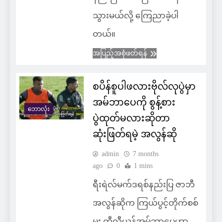
သွားမယ်လို့ ကြေညာခဲ့ပါ
တယ်။
အပြည့်အစုံဖတ်ရန်
စပိန်စူပါဖလားဗိုလ်လုပွဲမှာ
အမ်ဘာပေကို စွန့်စား
ဘောလုံး
ပွဲထုတ်မလားဆိုတာ
ဆုံးဖြတ်ရမဲ့ အလွန်ဆို
admin
7 months
ago
0
1 mins
ရီးရဲလ်မက်ဒရစ်နည်းပြ ဇာဘီ
အလွန်ဆိုက ကြယ်ပွင့်တိုက်စစ်
မှူး ကီလီယန်အမ်ဘာပေဟာ