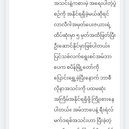
အသင်းနဲ့ကစားမဲ့ အရေးပါတဲ့ပွဲ
စဉ်ကို အနိုင်ရရှိခဲ့မယ်ဆိုရင်
လာလီဂါအမှတ်ပေးဇယားရဲ့
ထိပ်ဆုံးမှာ ၅ မှတ်အထိဖြတ်ပြီး
ဦးဆောင်နိုင်မှာဖြစ်ပါတယ်။
ပြင်သစ်လက်ရွေးစင်အမ်ဘာ
ပေက စပိန်မြို့တော်ကို
ပြောင်းရွှေ့ခဲ့ပြီးနောက် ဘာစီ
လိုနာအသင်းကို ပထမဆုံး
အကြိမ်အနိုင်ရရှိဖို့ ကြိုးစားနေ
ပါတယ်။ အမ်ဘာပေနဲ့ ရီးရဲလ်
မက်ဒရစ်အသင်းဟာ ပြီးခဲ့တဲ့