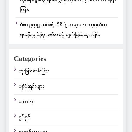
ကြား
ဖီဖာ ဥက္ကဋ္ဌ အင်ဖန်တီနို ရဲ့ ကမ္ဘာ့ဖလား ပုဂ္ဂလိက
ရင်းနှီးမြှုပ်နှံမှု အစီအစဉ် ပျက်ပြယ်သွားခြင်း
Categories
ထူးခြားဆန်းပြား
ပရိုမိုးရှင်းများ
ဘောလုံး
ရုပ်ရှင်