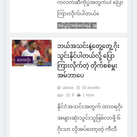
ကလက်ဆီကိုပွဲအတွက်ပါ ပြော
ကြားလိုက်ပါတယ်။
အပြည့်အစုံဖတ်ရန်
ဘယ်အသင်းနဲ့တွေ့တွေ့ ဂိုး
သွင်းနိုင်ပါတယ်လို့ ပြော
ဘောလုံး
ကြားလိုက်တဲ့ တိုက်စစ်မှူး
အမ်ဘာပေ
admin
10 months
ago
0
1 mins
နိုင်ငံအသင်းအတွက် ထာဝရဂိုး
အများဆုံးသွင်းသူဖြစ်လာဖို့ ၆
ဂိုးသာ လိုအပ်တော့တဲ့ ကီလီ