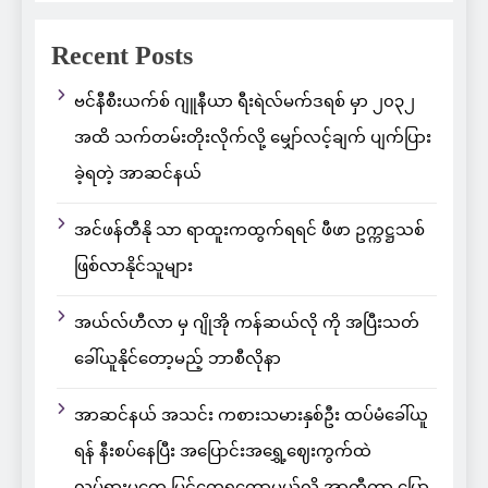
Recent Posts
ဗင်နီစီးယက်စ် ဂျူနီယာ ရီးရဲလ်မက်ဒရစ် မှာ ၂၀၃၂
အထိ သက်တမ်းတိုးလိုက်လို့ မျှော်လင့်ချက် ပျက်ပြား
ခဲ့ရတဲ့ အာဆင်နယ်
အင်ဖန်တီနို သာ ရာထူးကထွက်ရရင် ဖီဖာ ဥက္ကဋ္ဌသစ်
ဖြစ်လာနိုင်သူများ
အယ်လ်ဟီလာ မှ ဂျိုအို ကန်ဆယ်လို ကို အပြီးသတ်
ခေါ်ယူနိုင်တော့မည့် ဘာစီလိုနာ
အာဆင်နယ် အသင်း ကစားသမားနှစ်ဦး ထပ်မံခေါ်ယူ
ရန် နီးစပ်နေပြီး အပြောင်းအရွှေ့ဈေးကွက်ထဲ
လှုပ်ရှားမှုတွေ မြင်တွေ့ရတော့မယ်လို့ အာတီတာ ပြော