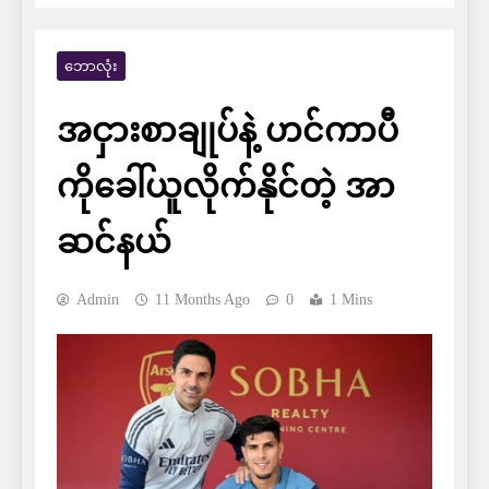
ဘောလုံး
အငှားစာချုပ်နဲ့ ဟင်ကာပီ
ကိုခေါ်ယူလိုက်နိုင်တဲ့ အာ
ဆင်နယ်
Admin
11 Months Ago
0
1 Mins