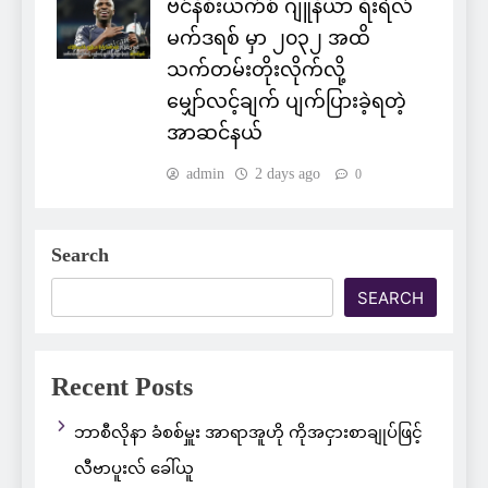
ဗင်နီစီးယက်စ် ဂျူနီယာ ရီးရဲလ်
မက်ဒရစ် မှာ ၂၀၃၂ အထိ
သက်တမ်းတိုးလိုက်လို့
မျှော်လင့်ချက် ပျက်ပြားခဲ့ရတဲ့
အာဆင်နယ်
admin
2 days ago
0
Search
SEARCH
Recent Posts
ဘာစီလိုနာ ခံစစ်မှူး အာရာအူဟို ကိုအငှားစာချုပ်ဖြင့်
လီဗာပူးလ် ခေါ်ယူ