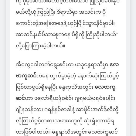
ကို ပိုမိုအင်အားတောင့်တင်းအောင် ပြုလုပ်ပေးနိုင်
မယ်လို့ယုံကြည်ပြီး ဒီရာသီမှာ အသင်းက ပို
ကောင်းတဲ့အခြေအနေနဲ့ ယှဉ်ပြိုင်သွားနိုင်မှာပါ။
အာဆင်နယ်မိသားစုကနေ ပီရိုကို ကြိုဆိုပါတယ်”
လို့ပြောကြားခဲ့ပါတယ်။
အီကွေဒေါလက်ရွေးစင်ဟာ ယခုနွေရာသီမှာ
လေ
ဗာကူဆင်
ကနေ ထွက်ခွာခဲ့တဲ့ နောက်ဆုံးကြယ်ပွင့်
ဖြစ်လာဖွယ်ရှိနေပြီး နွေရာသီအတွင်း
လေဗာကူ
ဆင်
ဟာ ဖလော်ရီယန်ဝစ်ဇ်၊ ဂျရမယ်ဖရင်ပေါင်၊
ဂျိုနသန်တာ၊ ဂရန်နစ်ဇာခါနဲ့ အာမိုင်းအက်ဒ်လီတို့
လိုကြယ်ပွင့်ကစားသမားတွေကို ဆုံးရှုံးထားခဲ့ရ
တာဖြစ်ပါတယ်။ နွေရာသီအတွင်း လေဗာကူဆင်