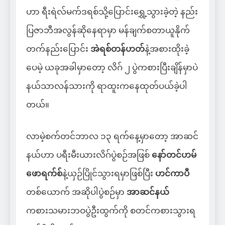
ဟာ ရီးရဲလ်မက်ဒရစ်သို့ပြောင်းရွှေ့သွားခဲ့တဲ့ နည်း
ပြဇာဘီအလွန်ဆိုနေရာမှာ မန်ချက်စတာယူနိုက်
တက်နည်းပြောင်း
အဲရစ်တန်ဟတ်
နဲ့အစားထိုးခဲ့
ပေမဲ့ ယခုအခါမှာတော့ လိဂ် ၂ ပွဲကစားပြီးချိန်မှာပဲ
နယ်သာလန်သားကို ရာထူးကနေထုတ်ပယ်ခဲ့ပါ
တယ်။
လာမဲ့စက်တင်ဘာလ ၁၃ ရက်နေ့မှာတော့ အာဆင်
နယ်ဟာ ပရီးမီးယားလိဂ်ပွဲစဉ်အဖြစ်
နော်တင်ဟမ်
ဖောရက်စ်
နဲ့ယှဉ်ပြိုင်သွားရမှာဖြစ်ပြီး
ဟင်ကာပီ
တစ်ယောက် အဆိုပါပွဲစဉ်မှာ
အာဆင်နယ်
ကစားသမားဘဝပွဲဦးထွက်ကို စတင်ကစားသွားရ