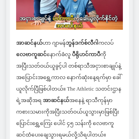
အာဆင်နယ်
ဟာ ဂျာမန်
ဘွန်ဒက်စ်လီဂါ
ကလပ်
လေဗာကူဆင်
နောက်ခံလူ
ပီရိုဟင်ကာပီ
ကို
အပြီးသတ်ဝယ်ယူခွင့်ပါ တစ်ရာသီအငှားစာချုပ်နဲ့
အပြောင်းအရွှေ့ကာလ နောက်ဆုံးနေ့ရက်မှာ ခေါ်
ယူလိုက်ပြီဖြစ်ပါတယ်။ The Athletic သတင်းဌာန
ရဲ့အဆိုအရ
အာဆင်နယ်
အနေနဲ့ ရာသီကုန်မှာ
ကစားသမားကိုအပြီးသတ်ဝယ်ယူသွားမှာဖြစ်ပြီး
ပြောင်းရွှေ့ကြေး ပေါင် ၄၅ သန်းကို လေဗာကူ
ဆင်ထံပေးချေသွားရမယ်လို့သိရပါတယ်။