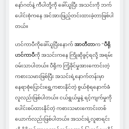
နော်ဂတ်နဲ့ ကီပါတို့ကို ခေါ်ယူပြီး အသင်းကို ဘက်
ပေါင်းစုံကနေ အင်အားဖြည့်တင်းထားခဲ့တာဖြစ်ပါ
တယ်။
ဟင်ကာပီကိုခေါ်ယူပြီးနောက်
အာတီတာ
က “
ပီရို
ဟင်ကာပီ
ကို အသင်းကနေ ကြိုဆိုခွင့်ရလို့ အရမ်း
ဝမ်းသာပါတယ်။ ပီရိုက ကြံ့ခိုင်မှုအားကောင်းတဲ့
ကစားသမားဖြစ်ပြီး အသင်းရဲ့နောက်တန်းမှာ
နေရာစုံပြောင်းရွှေ့ကစားနိုင်တဲ့ စွယ်စုံရနောက်ခံ
လူလည်းဖြစ်ပါတယ်။ ငယ်ရွယ်မှုနဲ့ ရင့်ကျက်မှုကို
ပေါင်းစပ်ထားနိုင်တဲ့ ကစားသမားကောင်းတစ်
ယောက်လည်းဖြစ်ပါတယ်။ အသင်းရဲ့လူစာရင်း