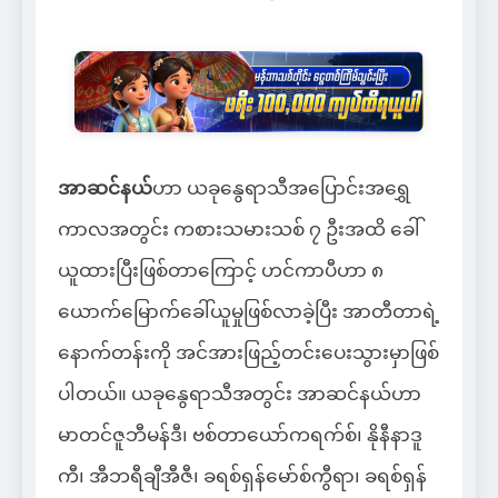
အာဆင်နယ်
ဟာ ယခုနွေရာသီအပြောင်းအရွှေ
ကာလအတွင်း ကစားသမားသစ် ၇ ဦးအထိ ခေါ်
ယူထားပြီးဖြစ်တာကြောင့် ဟင်ကာပီဟာ ၈
ယောက်မြောက်ခေါ်ယူမှုဖြစ်လာခဲ့ပြီး အာတီတာရဲ့
နောက်တန်းကို အင်အားဖြည့်တင်းပေးသွားမှာဖြစ်
ပါတယ်။ ယခုနွေရာသီအတွင်း အာဆင်နယ်ဟာ
မာတင်ဇူဘီမန်ဒီ၊ ဗစ်တာယော်ကရက်စ်၊ နိုနီနာဒူ
ကီ၊ အီဘရီချီအီဇီ၊ ခရစ်ရှန်မော်စ်ကွီရာ၊ ခရစ်ရှန်