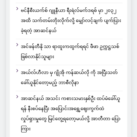
ဗင်နီစီးယက်စ် ဂျူနီယာ ရီးရဲလ်မက်ဒရစ် မှာ ၂၀၃၂
အထိ သက်တမ်းတိုးလိုက်လို့ မျှော်လင့်ချက် ပျက်ပြား
ခဲ့ရတဲ့ အာဆင်နယ်
အင်ဖန်တီနို သာ ရာထူးကထွက်ရရင် ဖီဖာ ဥက္ကဋ္ဌသစ်
ဖြစ်လာနိုင်သူများ
အယ်လ်ဟီလာ မှ ဂျိုအို ကန်ဆယ်လို ကို အပြီးသတ်
ခေါ်ယူနိုင်တော့မည့် ဘာစီလိုနာ
အာဆင်နယ် အသင်း ကစားသမားနှစ်ဦး ထပ်မံခေါ်ယူ
ရန် နီးစပ်နေပြီး အပြောင်းအရွှေ့ဈေးကွက်ထဲ
လှုပ်ရှားမှုတွေ မြင်တွေ့ရတော့မယ်လို့ အာတီတာ ပြော
ကြား