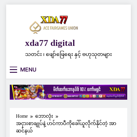
Skip
to
content
xda77 digital
သတင်း ၊ ဖျော်ဖြေရေး နှင့် ဗဟုသုတများ
MENU
Home
ဘောလုံး
အငှားစာချုပ်နဲ့ ဟင်ကာပီကိုခေါ်ယူလိုက်နိုင်တဲ့ အာ
ဆင်နယ်