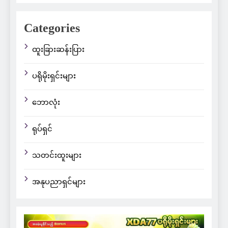
Categories
ထူးခြားဆန်းပြား
ပရိုမိုးရှင်းများ
ဘောလုံး
ရုပ်ရှင်
သတင်းထူးများ
အနုပညာရှင်များ