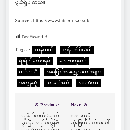
ဖွယ်ရှိပါတယ်။
Source : https://www.tntsports.co.uk
Post Views:
416
Tagged:
တန်ဟတ်
ဘွန်ဒက်စ်လီဂါ
ရီးရဲလ်မက်ဒရစ်
လေဗာကူဆင်
ဟင်ကာပီ
အပြောင်းအရွှေ့သတင်းများ
အလွန်ဆို
အာဆင်နယ်
အာတီတာ
Previous:
Next:
Post
navigation
ယူနိုက်တက်မှထွက်
အနားယူဖို့
ခွာပြီး အက်စတွန်ဗီ
ဆုံးဖြတ်ချက်အပေါ်
လာသို့ တစ်ရာသီအ
သေသေချာချာ