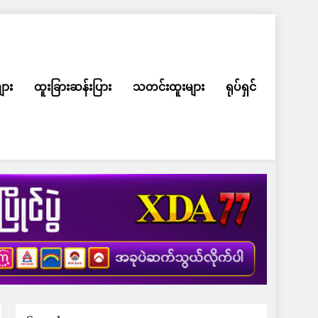
ျား
ထူးခြားဆန်းပြား
သတင်းထူးများ
ရုပ်ရှင်