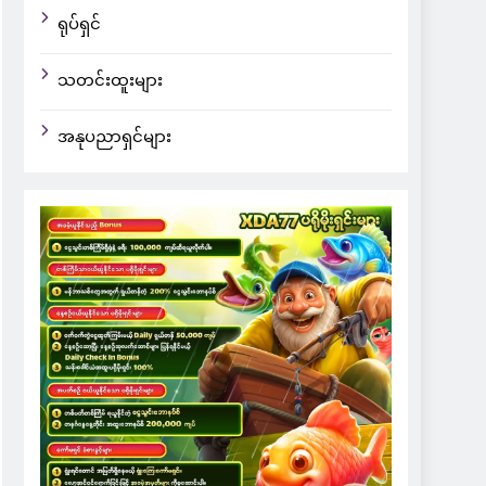
ရုပ်ရှင်
သတင်းထူးများ
အနုပညာရှင်များ