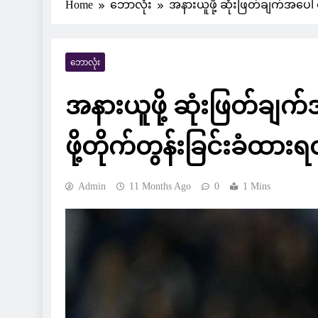
Home
ဘောလုံး
အနားယူဖို့ ဆုံးဖြတ်ချက်အပေါ်
ဘောလုံး
အနားယူဖို့ ဆုံးဖြတ်ချ
ဖို့တိုက်တွန်းခြင်းခံထား
Admin
11 Months Ago
0
1 Mins