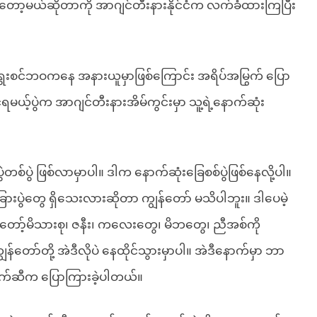
းတော့မယ်ဆိုတာကို အာဂျင်တီးနားနိုင်ငံက လက်ခံထားကြပြီး
ေးစင်ဘဝကနေ အနားယူမှာဖြစ်ကြောင်း အရိပ်အမြွက် ပြော
င်ရမယ့်ပွဲက အာဂျင်တီးနားအိမ်ကွင်းမှာ သူ့ရဲ့နောက်ဆုံး
တစ်ပွဲ ဖြစ်လာမှာပါ။ ဒါက နောက်ဆုံးခြေစစ်ပွဲဖြစ်နေလို့ပါ။
တခြားပွဲတွေ ရှိသေးလားဆိုတာ ကျွန်တော် မသိပါဘူး။ ဒါပေမဲ့
န်တော့်မိသားစု၊ ဇနီး၊ ကလေးတွေ၊ မိဘတွေ၊ ညီအစ်ကို
ွန်တော်တို့ အဲဒီလိုပဲ နေထိုင်သွားမှာပါ။ အဲဒီနောက်မှာ ဘာ
 မက်ဆီက ပြောကြားခဲ့ပါတယ်။