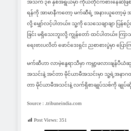
အသက် ၃၈ နှစ်အရွယ်မှာ ကိုယ်တိုင်ကစားနေဆဲဖြစ်
ရန်ကို အာမာနီကတော့ မက်ဆီရဲ့ အနားယူတော့မဲ့ အခြ
လို့ မျှော်လင့်ပါတယ်။ သူ့ကို သေသေချာချာ ပြန်
ခြင်း မရှိသေးဘူးလို့ ကျွန်တော် ထင်ပါတယ်။ ကြာ
ရေးဗားပလိတ် ဖောင်ဒေးရှင်း ညစာစားပွဲမှာ ပြောက
မက်ဆီဟာ လာမဲ့နွေရာသီမှာ ကမ္ဘာ့ဖလားချန်ပီယံဆ
အသင်းနဲ့ အင်တာ မိုင်ယာမီအသင်းမှာ သူ့ရဲ့အနာ
တာ မိုင်ယာမီအသင်းနဲ့ လက်ရှိစာချုပ်သစ်ကို ချုပ်ဆ
Source : .tribuneindia.com
Post Views:
351