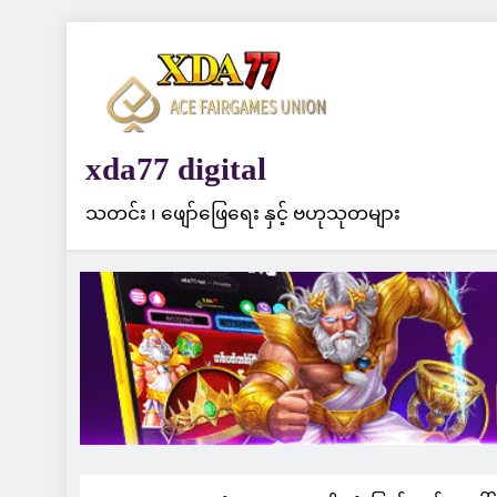
Skip
to
content
xda77 digital
သတင်း ၊ ဖျော်ဖြေရေး နှင့် ဗဟုသုတများ