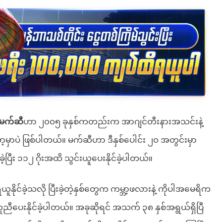
 မက်ဆီ
ဟာ ၂၀၀၅ ခုနှစ်ကတည်းက အာဂျင်တီးနားအသင်းနဲ့
ော့မှာပဲ ဖြစ်ပါတယ်။ မက်ဆီဟာ ဒီနှစ်ပေါင်း ၂၀ အတွင်းမှာ
ြီး ၁၁၂ ဂိုးအထိ သွင်းယူပေးနိုင်ခဲ့ပါတယ်။
ူနိုင်ခဲ့သလို ပြီးခဲ့တဲ့နှစ်တွေက ကမ္ဘာ့ဖလားနဲ့ ကိုပါအမေရိက
ူညီပေးနိုင်ခဲ့ပါတယ်။ အခုဆိုရင် အသက် ၃၈ နှစ်အရွယ်ရှိပြီ