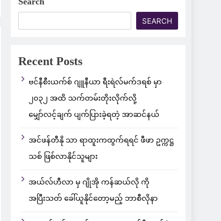
Search
SEARCH
Recent Posts
ဗင်နီစီးယက်စ် ဂျူနီယာ ရီးရဲလ်မက်ဒရစ် မှာ
၂၀၃၂ အထိ သက်တမ်းတိုးလိုက်လို့
မျှော်လင့်ချက် ပျက်ပြားခဲ့ရတဲ့ အာဆင်နယ်
အင်ဖန်တီနို သာ ရာထူးကထွက်ရရင် ဖီဖာ ဥက္ကဋ္ဌ
သစ် ဖြစ်လာနိုင်သူများ
အယ်လ်ဟီလာ မှ ဂျိုအို ကန်ဆယ်လို ကို
အပြီးသတ် ခေါ်ယူနိုင်တော့မည့် ဘာစီလိုနာ