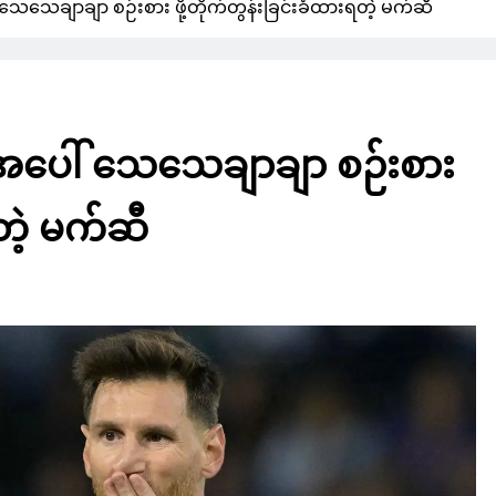
 သေသေချာချာ စဉ်းစား ဖို့တိုက်တွန်းခြင်းခံထားရတဲ့ မက်ဆီ
က်အပေါ် သေသေချာချာ စဉ်းစား
ရတဲ့ မက်ဆီ