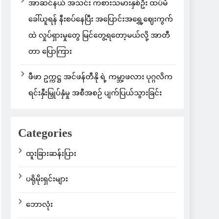
အာဆင်နယ် အသင်း ကစားသမားနှစ်ဦး ထပ်မံ
ခေါ်ယူရန် နီးစပ်နေပြီး အပြောင်းအရွှေ့ဈေးကွက်
ထဲ လှုပ်ရှားမှုတွေ မြင်တွေ့ရတော့မယ်လို့ အာတီ
တာ ပြောကြား
ဖီဖာ ဥက္ကဋ္ဌ အင်ဖန်တီနို ရဲ့ ကမ္ဘာ့ဖလား ပုဂ္ဂလိက
ရင်းနှီးမြှုပ်နှံမှု အစီအစဉ် ပျက်ပြယ်သွားခြင်း
Categories
ထူးခြားဆန်းပြား
ပရိုမိုးရှင်းများ
ဘောလုံး