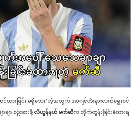
်ဆင်ထားခြင်း မရှိသေး’တဲ့အတွက် အာဂျင်တီးနားလက်ရွေးစင်
ျာ စဉ်းစားဖို့
လီယွန်နယ် မက်ဆီ
က တိုက်တွန်းခြင်းခံထားရ