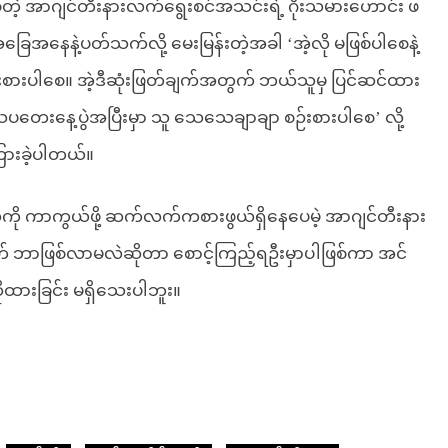
တဲ့ အာဂျင်တီးနားလက်ရွေးစင်အသင်းရဲ့ ဂိုးသမားဟောင်း ဖ
ေအနေနဲ့ပတ်သက်လို့ မေးမြန်းတဲ့အခါ ‘အဲ့လို မဖြစ်ပါစေနဲ့
စဉ်းစားပါစေ။ အဲ့ဒီဆုံးဖြတ်ချက်အတွက် ဘယ်သူမှ ပြင်ဆင်ထား
သပတေးနေ့ပွဲအပြီးမှာ သူ သေသေချာချာ စဉ်းစားပါစေ’ လို့
ြားခဲ့ပါတယ်။
ုကို ကာကွယ်ဖို့ ဆက်လက်ကစားဖွယ်ရှိနေပေမဲ့ အာဂျင်တီးနား
ဂတ် ဘာဖြစ်လာမလဲဆိုတာ စောင့်ကြည့်ရဦးမှာပါဖြစ်ကာ အင်
ိုထားခြင်း မရှိသေးပါဘူး။