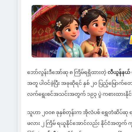
ဘော်လွန်းဒီအော်ဆု ၈ ကြိမ်ရရှိထားတဲ့
လီယွန်နယ်
အတူ ပါဝင်ခဲ့ပြီး အခုဆိုရင် နှစ် ၂၀ ပြည့်မြောက်တ
လက်ရွေးစင်အသင်းအတွက် ၁၉၃ ပွဲ ကစားထားနိုင်ခဲ့ပ
သူဟာ ၂၀၀၈ ခုနှစ်တုန်းက အိုလံပစ် ရွှေတံဆိပ်ဆု ရယ
ဖလား ၂ ကြိမ် ရယူနိုင်အောင်လည်း နိုင်ငံအတွက် က