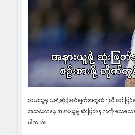
ဘယ်သူမှ သူ့ရဲ့ဆုံးဖြတ်ချက်အတွက် ‘ကြိုတင်ပြင
အသင်းကနေ အနားယူဖို့ ဆုံးဖြတ်ချက်ကို သေသေချာခ
ပါတယ်။