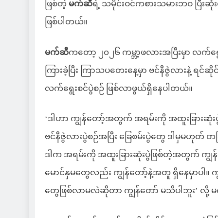
ဖြစ်တဲ့
မက်ဆီ
ရဲ့ သမိုင်းဝင်ကစားသမားဘဝ ပြီးဆုံ
ဖြစ်ပါတယ်။
မက်ဆီ
ကတော့ ၂၀၂၆ ကမ္ဘာ့ဖလားအပြီးမှာ လက်ရွ
ကြားခဲ့ပြီး ကြာသပတေးနေ့မှာ ဗင်နီဇွဲလားနဲ့ ရင်ဆို
လက်ရွေးစင်ပွဲစဉ် ဖြစ်လာဖွယ်ရှိနေပါတယ်။
‘ဒါဟာ ကျွန်တော့်အတွက် အရမ်းကို အထူးခြားဆုံးပွဲ
ဗင်နီဇွဲလားပွဲစဉ်အပြီး ခြေစမ်းပွဲတွေ ဒါမှမဟုတ် 
ဒါက အရမ်းကို အထူးခြားဆုံးပွဲဖြစ်တဲ့အတွက် ကျွ
မောင်နှမတွေလည်း ကျွန်တော့်နဲ့အတူ ရှိနေမှာပါ။ ကျ
တွေဖြစ်လာမလဲဆိုတာ ကျွန်တော် မသိပါဘူး’ လို့