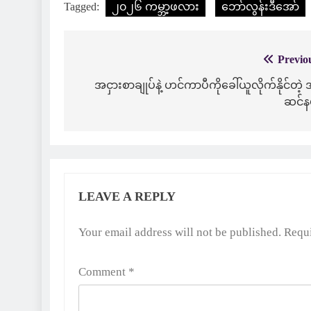
Tagged:
၂၀၂၆ ကမ္ဘာ့ဖလား
ဘော်လွန်းဒီအော်
Previo
Post
navigation
အငှားစာချုပ်နဲ့ ဟင်ကာပီကိုခေါ်ယူလိုက်နိုင်တဲ့
ဆင်န
LEAVE A REPLY
Alternative:
Your email address will not be published.
Requi
Comment
*