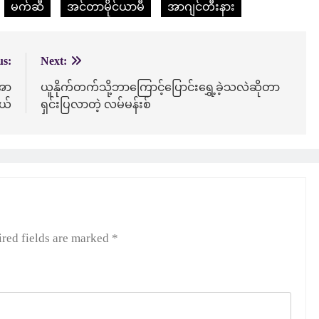
မက်ဆီ
အင်တာမိုင်ယာမီ
အာဂျင်တီးနား
us:
Next:
 အာ
ယူနိုက်တက်သို့ဘာကြောင့်ပြောင်းရွှေ့ခဲ့သလဲဆိုတာ
ယ်
ရှင်းပြလာတဲ့ လမ်မန်းစ်
red fields are marked
*