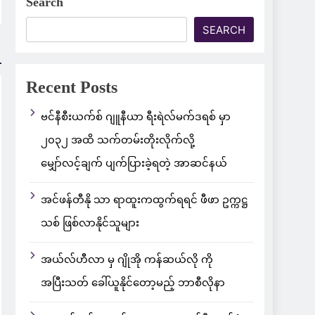
Search
SEARCH
Recent Posts
ဗင်နီစီးယက်စ် ဂျူနီယာ ရီးရဲလ်မက်ဒရစ် မှာ
၂၀၃၂ အထိ သက်တမ်းတိုးလိုက်လို့
မျှော်လင့်ချက် ပျက်ပြားခဲ့ရတဲ့ အာဆင်နယ်
အင်ဖန်တီနို သာ ရာထူးကထွက်ရရင် ဖီဖာ ဥက္ကဋ္ဌ
သစ် ဖြစ်လာနိုင်သူများ
အယ်လ်ဟီလာ မှ ဂျိုအို ကန်ဆယ်လို ကို
အပြီးသတ် ခေါ်ယူနိုင်တော့မည့် ဘာစီလိုနာ