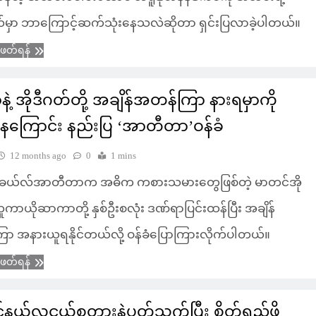
်မှာ ဘာကြောင့်ဆက်သုံးနေသလဲဆိုတာ ရှင်းပြလာခဲ့ပါတယ်။
ံဖတ်ရန်
့ အိုဒီဂတ်တို့ အချိန်အတန်ကြာ နားရမှာကို
မ်နေကြောင်း နည်းပြ ‘အာတီတာ’ဝန်ခံ
12 months ago
0
1 mins
မီခယ်လ်အာတီတာက အဓိက ကစားသမားတွေဖြစ်တဲ့ မာတင်အို
 ဘူကာယိုဆာကာတို့ နှစ်ဦးစလုံး ဒဏ်ရာပြင်းထန်ပြီး အချိန်
ာ အနားယူရနိုင်တယ်လို့ ဝန်ခံပြောကြားလိုက်ပါတယ်။
ံဖတ်ရန်
ယ်လူငယ်စတားနဲ့ပတ်သက်ပြီး စိတ်ရှည်ဖို့