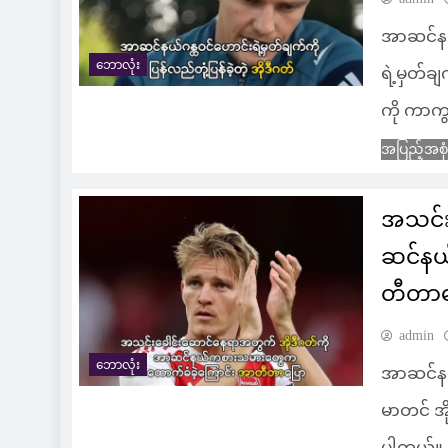
အာဆင်နယ
ဘောလုံး
ရဲ့မှတ်ချ
ကို ကာက
အပြည့်အစု
အသင်း
ဆင်နယ
တီတာပ
admin
ဘောလုံး
အာဆင်န
မာတင် အိ
ပါတယ်။