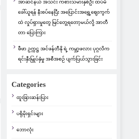
အာဆင်နယ် အသင်း ကစားသမားနှစ်ဦး ထပ်မံ
ခေါ်ယူရန် နီးစပ်နေပြီး အပြောင်းအရွှေ့ဈေးကွက်
ထဲ လှုပ်ရှားမှုတွေ မြင်တွေ့ရတော့မယ်လို့ အာတီ
တာ ပြောကြား
ဖီဖာ ဥက္ကဋ္ဌ အင်ဖန်တီနို ရဲ့ ကမ္ဘာ့ဖလား ပုဂ္ဂလိက
ရင်းနှီးမြှုပ်နှံမှု အစီအစဉ် ပျက်ပြယ်သွားခြင်း
Categories
ထူးခြားဆန်းပြား
ပရိုမိုးရှင်းများ
ဘောလုံး