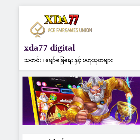
Skip
to
content
xda77 digital
သတင်း ၊ ဖျော်ဖြေရေး နှင့် ဗဟုသုတများ