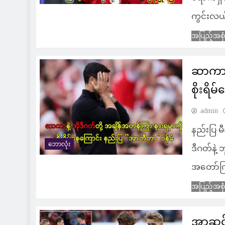
ကွင်းလယ
အပြည့်အစု
ဆာကာနဲ
စိုးရိ
admin
နည်းပြ 
ဘောလုံး
ဒီဂတ်နဲ့
အတော်ကြ
အပြည့်အစု
အာဆင်န