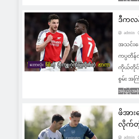
ဒီကလန်
admin
အသင်းခေါ
ကပ္ပတိန
ဘောလုံး
ကိုယ်တို
စွမ်း အကြ
အပြည့်အစု
ဖိအား
လိုက်
admin