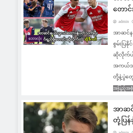
တောင်း
admin
အာဆင်နယ
ဘောလုံး
စွမ်းပြနိ
ဆိုလို
အကယ်ဒမီ
တို့နဲ့ပွ
အပြည့်အစု
အာဆင်န
တုံ့ပြန်
admin