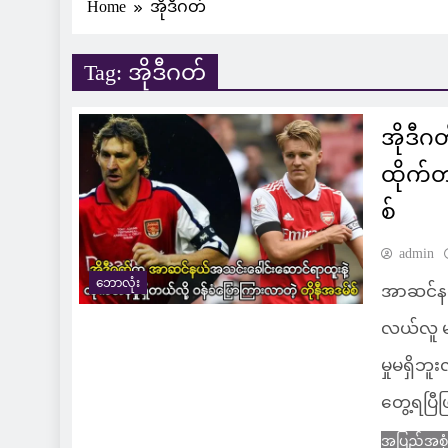
Home
အိုဒီဂတ်
Tag:
အိုဒီဂတ်
အိုဒီ
ထိုက်တ
စ်
admin
ဘောလုံး
အာဆင်နယ်
လယ်လူ မ
မှုမရှိဘူ
တွေ့ရပြီ
အပြည့်အစု