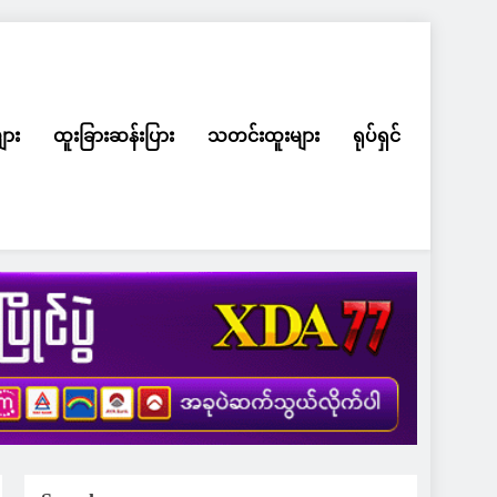
ျား
ထူးခြားဆန်းပြား
သတင်းထူးများ
ရုပ်ရှင်