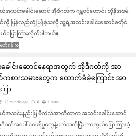
်အသင်းခေါင်းဆောင် အိုဒီဂတ်က ဂန္ထဝင်ဟောင်း တိုနီအဒမ်
က်ကို ပြန်လည်တုံ့ပြန်ခဲ့သလို သူ့ရဲ့အသင်းခေါင်းဆောင်စတိုင်
ွယ်ပြောကြားလိုက်ပါတယ်။
ံဖတ်ရန်
ခေါင်းဆောင်နေရာအတွက် အိုဒီဂတ်ကို အာ
်ကစားသမားတွေက ထောက်ခံခဲ့ကြောင်း အာ
ြော
12 months ago
0
1 mins
ယ်အသင်းနည်းပြ မီကဲလ်အာတီတာက အသင်းခေါင်းဆောင်
ုဒီဂတ်အပေါ် ဝေဖန်မှုတွေနဲ့ပတ်သက်ပြီး ကာကွယ်ပြောကြားခဲ့
 အာတီတာက အာဆင်နယ်ကစားသမားတွေဟာ အိုဒီဂတ်ကို