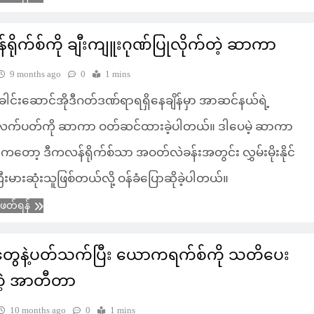
ရိုက်စ်ကို ချီးကျူးဂုဏ်ပြုလိုက်တဲ့ ဆာကာ
9 months ago
0
1 mins
င်းဆောင်အိုဒီဂတ်ဒဏ်ရာရရှိနေချိန်မှာ အာဆင်နယ်ရဲ့
်လက်ပတ်ကို ဆာကာ ဝတ်ဆင်ထားခဲ့ပါတယ်။ ဒါပေမဲ့ ဆာကာ
င်ကတော့ ဒီကလန်ရိုက်စ်သာ အဝတ်လဲခန်းအတွင်း လွှမ်းမိုးနိုင်
ီးမားဆုံးသူဖြစ်တယ်လို့ ဝန်ခံပြောဆိုခဲ့ပါတယ်။
ံဖတ်ရန်
တွေနဲ့ပတ်သက်ပြီး ယောကရက်စ်ကို သတိပေး
တဲ့ အာတီတာ
10 months ago
0
1 mins