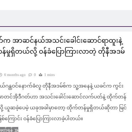
ဂတ်က အာဆင်နယ်အသင်းခေါင်းဆောင်ရာထူးနဲ့
န်မှုရှိတယ်လို့ ဝန်ခံပြောကြားလာတဲ့ တိုနီအဒမ်
6 months ago
0
1 mins
ဂန္ထဝင်နောက်ခံလူ တိုနီအဒမ်စ်က သူ့အနေနဲ့ ယခင်က ကွင်း
ာတင်အိုဒီဂတ်ဟာ အသင်းခေါင်းဆောင်လက်ပတ်နဲ့ ထိုက်တန်
းလို့ ယူဆခဲ့ပေမဲ့ ယခုအခါမှာတော့ ထိုက်တန်မှုရှိတယ်ဆိုတာ မြင်
ဖြစ်ကြောင်း ဝန်ခံပြောကြားလာခဲ့ပါတယ်။
ံဖတ်ရန်