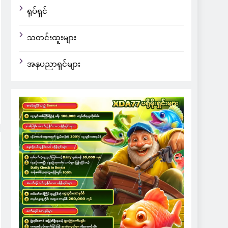
ရုပ်ရှင်
သတင်းထူးများ
အနုပညာရှင်များ