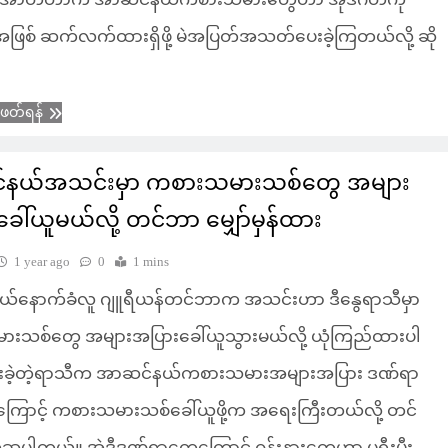
အဖြစ် ဆက်လက်ထားရှိဖို့ မဲအပြတ်အသတ်ပေးခဲ့ကြတယ်လို့ ဆို
ံဖတ်ရန်
နယ်အသင်းမှာ ကစားသမားသစ်တွေ အများ
ေါ်ယူမယ်လို့ တင်ဘာ မျှော်မှန်ထား
1 year ago
0
1 mins
်နောက်ခံလူ ဂျူရီယန်တင်ဘာက အသင်းဟာ ဒီနွေရာသီမှာ
းသစ်တွေ အများအပြားခေါ်ယူသွားမယ်လို့ ယုံကြည်ထားပါ
ီးခဲ့တဲ့ရာသီက အာဆင်နယ်ကစားသမားအများအပြား ဒဏ်ရာ
ာကြောင့် ကစားသမားသစ်ခေါ်ယူဖို့က အရေးကြီးတယ်လို့ တင်
ပါတယ်။ အဲဒီဒဏ်ရာတွေကြောင့် ဂန်းနားတွေဟာ ပရီးမီး