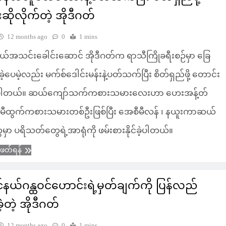
ဆိုလိုက်တဲ့ အိုဒီဂတ်
12 months ago
0
1 mins
်အသင်းခေါင်းဆောင် အိုဒီဂတ်က ရာသီကြိုခရီးစဉ်မှာ ခြေ
ုင်ခဲ့ပေမဲ့လည်း မက်စ်ဒေါင်းမန်းနဲ့ပတ်သက်ပြီး စိတ်ရှည်ဖို့ တောင်း
က်ပါတယ်။ ဆယ်ကျော်သက်ကစားသမားလေးဟာ ဟေးအန့်တ်
ထွက်ကစားသမားတစ်ဦးဖြစ်ပြီး အေစီမီလန် ၊ နယူးကာဆယ်
ဲတွေမှာ ပရိသတ်တွေရဲ့အာရုံကို ဖမ်းစားနိုင်ခဲ့ပါတယ်။
ံဖတ်ရန်
ယ်ဂန္ထဝင်ဟောင်းရဲ့မှတ်ချက်ကို ပြန်လည်
ခဲ့တဲ့ အိုဒီဂတ်
12 months ago
0
1 mins