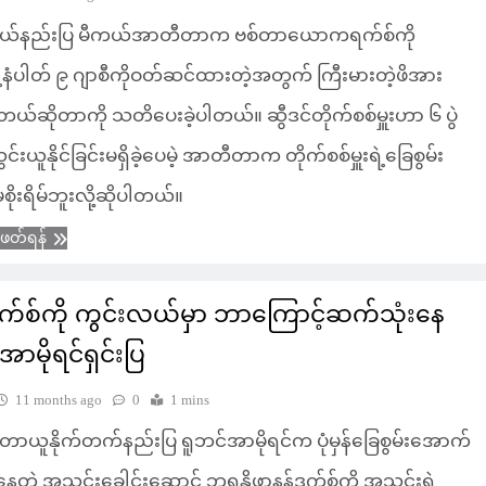
ယ်နည်းပြ မီကယ်အာတီတာက ဗစ်တာယောကရက်စ်ကို
နံပါတ် ၉ ဂျာစီကိုဝတ်ဆင်ထားတဲ့အတွက် ကြီးမားတဲ့ဖိအား
တယ်ဆိုတာကို သတိပေးခဲ့ပါတယ်။ ဆွီဒင်တိုက်စစ်မှူးဟာ ၆ ပွဲ
င်းယူနိုင်ခြင်းမရှိခဲ့ပေမဲ့ အာတီတာက တိုက်စစ်မှူးရဲ့ခြေစွမ်း
ိုးရိမ်ဘူးလို့ဆိုပါတယ်။
ံဖတ်ရန်
က်စ်ကို ကွင်းလယ်မှာ ဘာကြောင့်ဆက်သုံးနေ
ာမိုရင်ရှင်းပြ
11 months ago
0
1 mins
တာယူနိုက်တက်နည်းပြ ရူဘင်အာမိုရင်က ပုံမှန်ခြေစွမ်းအောက်
နေတဲ့ အသင်းခေါင်းဆောင် ဘရူနိုဖာနန်ဒက်စ်ကို အသင်းရဲ့