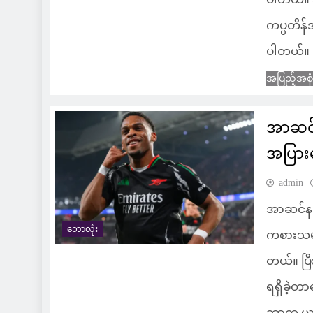
ကပ္ပတိန်
ပါတယ်။
အပြည့်အစု
အာဆင်
အပြားခ
admin
အာဆင်နယ
ဘောလုံး
ကစားသမာ
တယ်။ ပြ
ရရှိခဲ့တ
ဘာက ယူဆ