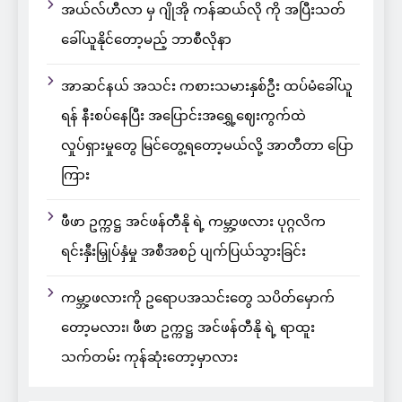
အယ်လ်ဟီလာ မှ ဂျိုအို ကန်ဆယ်လို ကို အပြီးသတ်
ခေါ်ယူနိုင်တော့မည့် ဘာစီလိုနာ
အာဆင်နယ် အသင်း ကစားသမားနှစ်ဦး ထပ်မံခေါ်ယူ
ရန် နီးစပ်နေပြီး အပြောင်းအရွှေ့ဈေးကွက်ထဲ
လှုပ်ရှားမှုတွေ မြင်တွေ့ရတော့မယ်လို့ အာတီတာ ပြော
ကြား
ဖီဖာ ဥက္ကဋ္ဌ အင်ဖန်တီနို ရဲ့ ကမ္ဘာ့ဖလား ပုဂ္ဂလိက
ရင်းနှီးမြှုပ်နှံမှု အစီအစဉ် ပျက်ပြယ်သွားခြင်း
ကမ္ဘာ့ဖလားကို ဥရောပအသင်းတွေ သပိတ်မှောက်
တော့မလား၊ ဖီဖာ ဥက္ကဋ္ဌ အင်ဖန်တီနို ရဲ့ ရာထူး
သက်တမ်း ကုန်ဆုံးတော့မှာလား