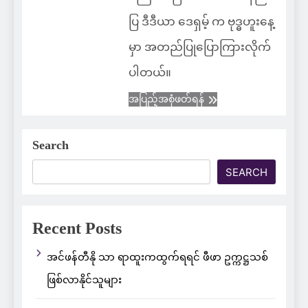
ပြ ဒီဒီယာ ဒေရှမ့် က ဗုဒ္ဓဟူးနေ့
မှာ အတည်ပြုပြောကြားလိုက်
ပါတယ်။
အပြည့်အစုံဖတ်ရန်
Search
SEARCH
Recent Posts
အင်ဖန်တီနို သာ ရာထူးကထွက်ရရင် ဖီဖာ ဥက္ကဋ္ဌသစ်
ဖြစ်လာနိုင်သူများ