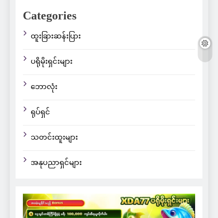
Categories
ထူးခြားဆန်းပြား
ပရိုမိုးရှင်းများ
ဘောလုံး
ရုပ်ရှင်
သတင်းထူးများ
အနုပညာရှင်များ