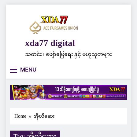
Skip
to
content
xda77 digital
သတင်း ၊ ဖျော်ဖြေရေး နှင့် ဗဟုသုတများ
MENU
Home
အိုလီဆေး
Tag:
အိုလီဆေး