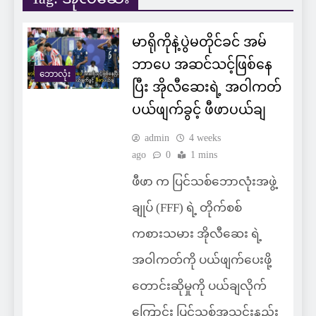
မာရိုကိုနဲ့ပွဲမတိုင်ခင် အမ်
ဘာပေ အဆင်သင့်ဖြစ်နေ
ဘောလုံး
ပြီး အိုလီဆေးရဲ့ အဝါကတ်
ပယ်ဖျက်ခွင့် ဖီဖာပယ်ချ
admin
4 weeks
ago
0
1 mins
ဖီဖာ က ပြင်သစ်ဘောလုံးအဖွဲ့
ချုပ် (FFF) ရဲ့ တိုက်စစ်
ကစားသမား အိုလီဆေး ရဲ့
အဝါကတ်ကို ပယ်ဖျက်ပေးဖို့
တောင်းဆိုမှုကို ပယ်ချလိုက်
ကြောင်း ပြင်သစ်အသင်းနည်း