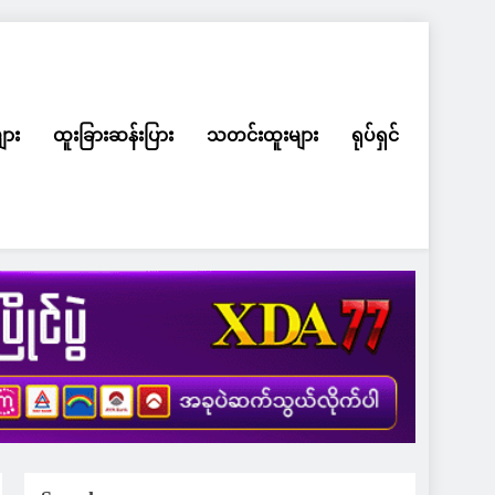
ျား
ထူးခြားဆန်းပြား
သတင်းထူးများ
ရုပ်ရှင်