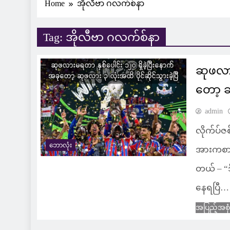
Home
အိုလီဗာ ဂလက်စ်နာ
Tag:
အိုလီဗာ ဂလက်စ်နာ
ဆုဖလား
တော့ ဆု
admin
လိုက်ပ်ဇစ်
ဘောလုံး
အားကစား
တယ် – “ဒိ
နေရပြီ… သ
အပြည့်အစု