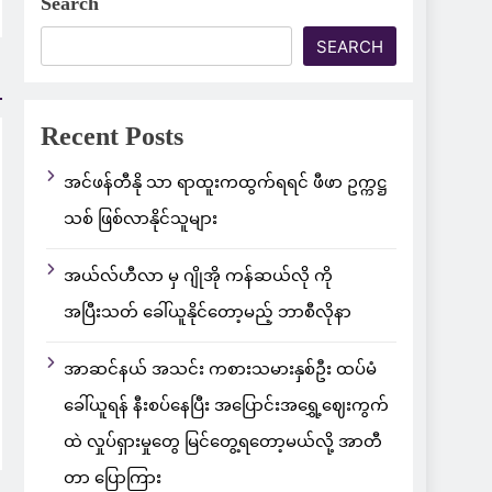
Search
SEARCH
Recent Posts
အင်ဖန်တီနို သာ ရာထူးကထွက်ရရင် ဖီဖာ ဥက္ကဋ္ဌ
သစ် ဖြစ်လာနိုင်သူများ
အယ်လ်ဟီလာ မှ ဂျိုအို ကန်ဆယ်လို ကို
အပြီးသတ် ခေါ်ယူနိုင်တော့မည့် ဘာစီလိုနာ
အာဆင်နယ် အသင်း ကစားသမားနှစ်ဦး ထပ်မံ
ခေါ်ယူရန် နီးစပ်နေပြီး အပြောင်းအရွှေ့ဈေးကွက်
ထဲ လှုပ်ရှားမှုတွေ မြင်တွေ့ရတော့မယ်လို့ အာတီ
တာ ပြောကြား