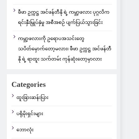
ဖီဖာ ဥက္ကဋ္ဌ အင်ဖန်တီနို ရဲ့ ကမ္ဘာ့ဖလား ပုဂ္ဂလိက
ရင်းနှီးမြှုပ်နှံမှု အစီအစဉ် ပျက်ပြယ်သွားခြင်း
ကမ္ဘာ့ဖလားကို ဥရောပအသင်းတွေ
သပိတ်မှောက်တော့မလား၊ ဖီဖာ ဥက္ကဋ္ဌ အင်ဖန်တီ
နို ရဲ့ ရာထူး သက်တမ်း ကုန်ဆုံးတော့မှာလား
Categories
ထူးခြားဆန်းပြား
ပရိုမိုးရှင်းများ
ဘောလုံး