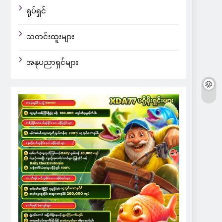
ရုပ်ရှင်
သတင်းထူးများ
အနုပညာရှင်များ