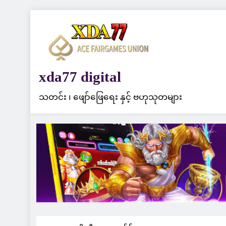
Skip
to
content
xda77 digital
သတင်း ၊ ဖျော်ဖြေရေး နှင့် ဗဟုသုတများ