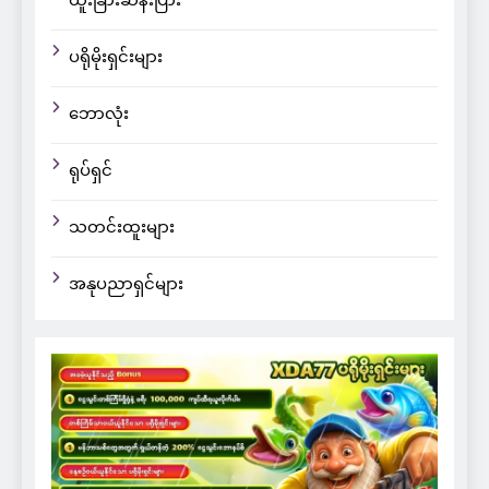
ထူးခြားဆန်းပြား
ပရိုမိုးရှင်းများ
ဘောလုံး
ရုပ်ရှင်
သတင်းထူးများ
အနုပညာရှင်များ