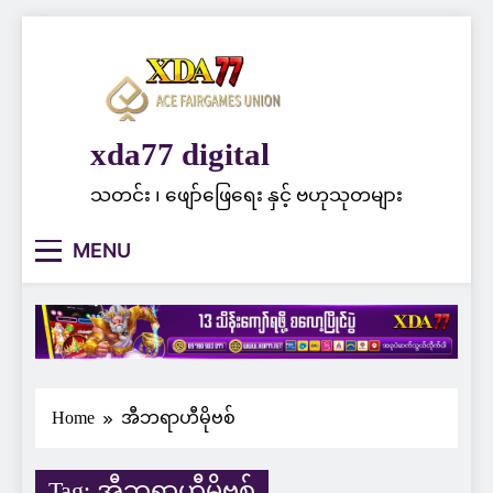
Skip
to
content
xda77 digital
သတင်း ၊ ဖျော်ဖြေရေး နှင့် ဗဟုသုတများ
MENU
Home
အီဘရာဟီမိုဗစ်
Tag:
အီဘရာဟီမိုဗစ်