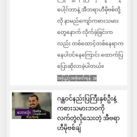
ပေါ့ဂ်ဘာနဲ့ အီဘရာဟီမိုဗစ်တို့
လို နာမည်ကျော်ကစားသမား
တွေနောက် လိုက်ခဲ့ခြင်းက
လည်း တစ်ထောင့်တစ်နေရာက
နေပါဝင်နေကြောင်း ထောက်ပြ
ပြောဆိုလာခဲ့ပါတယ်။
အပြည့်အစုံဖတ်ရန်
ဂန္ထဝင်နည်းပြကြီးနှစ်ဦးနဲ့
ကစားသမားဘဝကို
ဘောလုံး
လက်တွဲလိုသေးတဲ့ အီဗရာ
ဟီမိုဗစ်ချ်