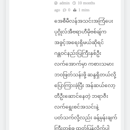
admin
10 months
ago
0
1 mins
အေစီမီလန်အသင်းအကြံပေး
ပုဂ္ဂိုလ်အီဗရာဟီမိုဗစ်ချ်က
အခွင့်အရေးရှိမယ်ဆိုရင်
ဂန္တဝင်နည်းပြကြီးနှစ်ဦး
လက်အောက်မှာ ကစားသမား
ဘဝဖြတ်သန်းဖို့ ဆန္ဒရှိတယ်လို့
ပြောကြားခဲ့ပြီး အန်ဆယ်လော့
တီဦးဆောင်နေတဲ့ ဘရာဇီး
လက်ရွေးစင်အသင်းနဲ့
ပတ်သက်လို့လည်း ခန့်မှန်းချက်
ကြီးတစ်ခု ထုတ်ပြန်လိုက်ပါ