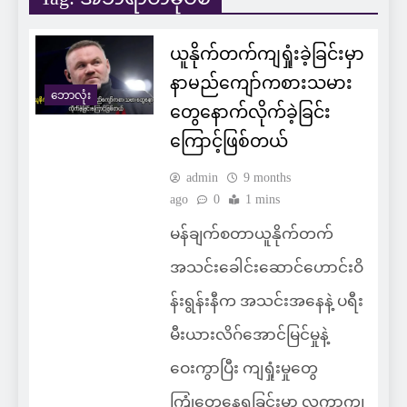
ယူနိုက်တက်ကျရှုံးခဲ့ခြင်းမှာ
နာမည်ကျော်ကစားသမား
ဘောလုံး
တွေနောက်လိုက်ခဲ့ခြင်း
ကြောင့်ဖြစ်တယ်
admin
9 months
ago
0
1 mins
မန်ချက်စတာယူနိုက်တက်
အသင်းခေါင်းဆောင်ဟောင်းဝိ
န်းရွန်းနီက အသင်းအနေနဲ့ ပရီး
မီးယားလိဂ်အောင်မြင်မှုနဲ့
ဝေးကွာပြီး ကျရှုံးမှုတွေ
ကြုံတွေ့နေရခြင်းမှာ လူကာကူ၊