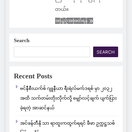
တယ်။
အပြည့်အစုံဖတ်ရန်
Search
SEARCH
Recent Posts
ဗင်နီစီးယက်စ် ဂျူနီယာ ရီးရဲလ်မက်ဒရစ် မှာ ၂၀၃၂
အထိ သက်တမ်းတိုးလိုက်လို့ မျှော်လင့်ချက် ပျက်ပြား
ခဲ့ရတဲ့ အာဆင်နယ်
အင်ဖန်တီနို သာ ရာထူးကထွက်ရရင် ဖီဖာ ဥက္ကဋ္ဌသစ်