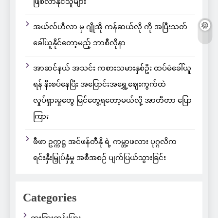
ဖြစ်လာနိုင်သူများ
အယ်လ်ဟီလာ မှ ဂျိုအို ကန်ဆယ်လို ကို အပြီးသတ်
ခေါ်ယူနိုင်တော့မည့် ဘာစီလိုနာ
အာဆင်နယ် အသင်း ကစားသမားနှစ်ဦး ထပ်မံခေါ်ယူ
ရန် နီးစပ်နေပြီး အပြောင်းအရွှေ့ဈေးကွက်ထဲ
လှုပ်ရှားမှုတွေ မြင်တွေ့ရတော့မယ်လို့ အာတီတာ ပြော
ကြား
ဖီဖာ ဥက္ကဋ္ဌ အင်ဖန်တီနို ရဲ့ ကမ္ဘာ့ဖလား ပုဂ္ဂလိက
ရင်းနှီးမြှုပ်နှံမှု အစီအစဉ် ပျက်ပြယ်သွားခြင်း
Categories