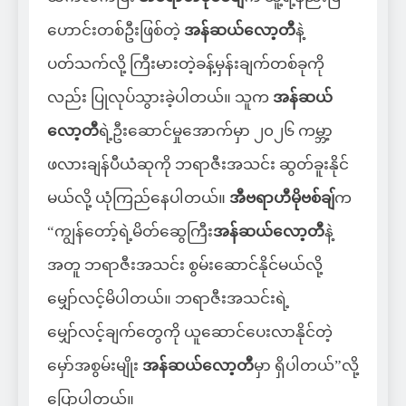
ဟောင်းတစ်ဦးဖြစ်တဲ့
အန်ဆယ်လော့တီ
နဲ့
ပတ်သက်လို့ ကြီးမားတဲ့ခန့်မှန်းချက်တစ်ခုကို
လည်း ပြုလုပ်သွားခဲ့ပါတယ်။ သူက
အန်ဆယ်
လော့တီ
ရဲ့ဦးဆောင်မှုအောက်မှာ ၂၀၂၆ ကမ္ဘာ့
ဖလားချန်ပီယံဆုကို ဘရာဇီးအသင်း ဆွတ်ခူးနိုင်
မယ်လို့ ယုံကြည်နေပါတယ်။
အီဗရာဟီမိုဗစ်ချ်
က
“ကျွန်တော့်ရဲ့မိတ်ဆွေကြီး
အန်ဆယ်လော့တီ
နဲ့
အတူ ဘရာဇီးအသင်း စွမ်းဆောင်နိုင်မယ်လို့
မျှော်လင့်မိပါတယ်။ ဘရာဇီးအသင်းရဲ့
မျှော်လင့်ချက်တွေကို ယူဆောင်ပေးလာနိုင်တဲ့
မှော်အစွမ်းမျိုး
အန်ဆယ်လော့တီ
မှာ ရှိပါတယ်”လို့
ပြောပါတယ်။