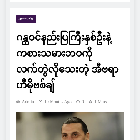
ဘောလုံး
ဂန္ထဝင်နည်းပြကြီးနှစ်ဦးနဲ့
ကစားသမားဘဝကို
လက်တွဲလိုသေးတဲ့ အီဗရာ
ဟီမိုဗစ်ချ်
Admin
10 Months Ago
0
1 Mins