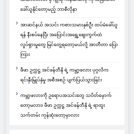
ခေါ်ယူနိုင်တော့မည့် ဘာစီလိုနာ
အာဆင်နယ် အသင်း ကစားသမားနှစ်ဦး ထပ်မံခေါ်ယူ
ရန် နီးစပ်နေပြီး အပြောင်းအရွှေ့ဈေးကွက်ထဲ
လှုပ်ရှားမှုတွေ မြင်တွေ့ရတော့မယ်လို့ အာတီတာ ပြော
ကြား
ဖီဖာ ဥက္ကဋ္ဌ အင်ဖန်တီနို ရဲ့ ကမ္ဘာ့ဖလား ပုဂ္ဂလိက
ရင်းနှီးမြှုပ်နှံမှု အစီအစဉ် ပျက်ပြယ်သွားခြင်း
ကမ္ဘာ့ဖလားကို ဥရောပအသင်းတွေ သပိတ်မှောက်
တော့မလား၊ ဖီဖာ ဥက္ကဋ္ဌ အင်ဖန်တီနို ရဲ့ ရာထူး
သက်တမ်း ကုန်ဆုံးတော့မှာလား