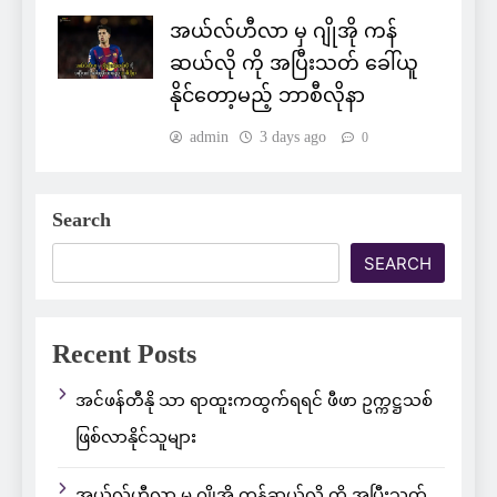
အယ်လ်ဟီလာ မှ ဂျိုအို ကန်
ဆယ်လို ကို အပြီးသတ် ခေါ်ယူ
နိုင်တော့မည့် ဘာစီလိုနာ
admin
3 days ago
0
Search
SEARCH
Recent Posts
အင်ဖန်တီနို သာ ရာထူးကထွက်ရရင် ဖီဖာ ဥက္ကဋ္ဌသစ်
ဖြစ်လာနိုင်သူများ
အယ်လ်ဟီလာ မှ ဂျိုအို ကန်ဆယ်လို ကို အပြီးသတ်