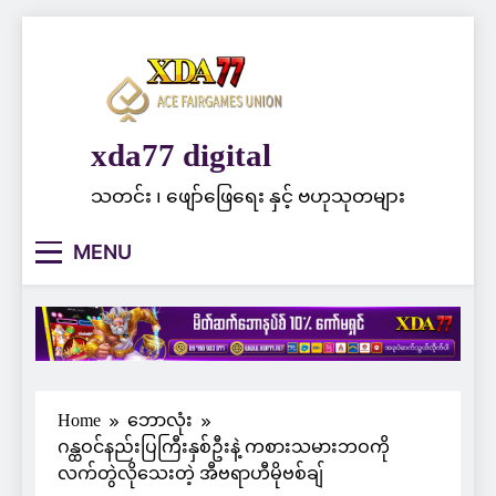
Skip
to
content
xda77 digital
သတင်း ၊ ဖျော်ဖြေရေး နှင့် ဗဟုသုတများ
MENU
Home
ဘောလုံး
ဂန္ထဝင်နည်းပြကြီးနှစ်ဦးနဲ့ ကစားသမားဘဝကို
လက်တွဲလိုသေးတဲ့ အီဗရာဟီမိုဗစ်ချ်