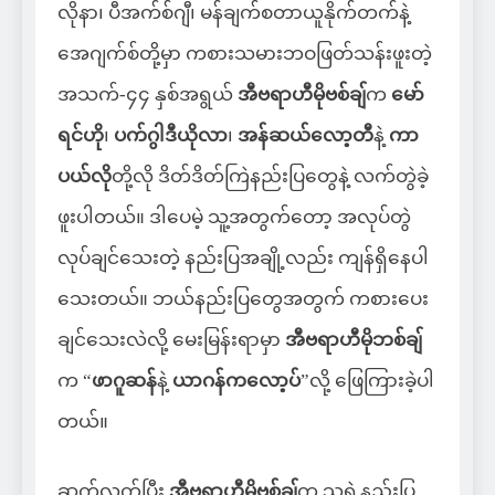
လိုနာ၊ ပီအက်စ်ဂျီ၊ မန်ချက်စတာယူနိုက်တက်နဲ့
အေဂျက်စ်တို့မှာ ကစားသမားဘဝဖြတ်သန်းဖူးတဲ့
အသက်-၄၄ နှစ်အရွယ်
အီဗရာဟီမိုဗစ်ချ်
က
မော်
ရင်ဟို
၊
ပက်ဂွါဒီယိုလာ
၊
အန်ဆယ်လော့တီ
နဲ့
ကာ
ပယ်လို
တို့လို ဒိတ်ဒိတ်ကြဲနည်းပြတွေနဲ့ လက်တွဲခဲ့
ဖူးပါတယ်။ ဒါပေမဲ့ သူ့အတွက်တော့ အလုပ်တွဲ
လုပ်ချင်သေးတဲ့ နည်းပြအချို့လည်း ကျန်ရှိနေပါ
သေးတယ်။ ဘယ်နည်းပြတွေအတွက် ကစားပေး
ချင်သေးလဲလို့ မေးမြန်းရာမှာ
အီဗရာဟီမိုဘစ်ချ်
က “
ဖာဂူဆန်
နဲ့
ယာဂန်ကလော့ပ်
”လို့ ဖြေကြားခဲ့ပါ
တယ်။
ဆက်လက်ပြီး
အီဗရာဟီမိုဗစ်ချ်
က သူ့ရဲ့နည်းပြ