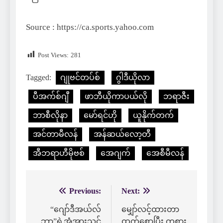
Source : https://ca.sports.yahoo.com
Post Views:
281
Tagged:
ဂျုဗင်တပ်စ်
ဂွါဒီယိုလာ
ပီအက်စ်ဂျီ
ဖာဘီယိုကာပယ်လို
ဘရာဇီး
ဘာစီလိုနာ
မော်ရင်ဟို
ယူနိုက်တက်
အင်တာမီလန်
အန်ဆယ်လော့တီ
အီဘရာဟီမိုဗစ်
အေဂျက်
အေစီမီလန်
Previous:
Next:
Post
navigation
“ဂျော်ဒီအယ်လ်
မျှော်လင့်ထားတာ
ဘာ”ရဲ့အံ့အားသင့်
ထက်စောပြီး ကစား