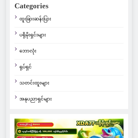
Categories
ထူးခြားဆန်းပြား
ပရိုမိုးရှင်းများ
ဘောလုံး
ရုပ်ရှင်
သတင်းထူးများ
အနုပညာရှင်များ