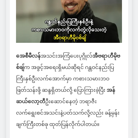
အေစီမီလန်
အသင်းအကြံပေးပုဂ္ဂိုလ်
အီဗရာဟီမိုဗ
စ်ချ်
က အခွင့်အရေးရှိမယ်ဆိုရင် ဂန္တဝင်နည်းပြ
ကြီးနှစ်ဦးလက်အောက်မှာ ကစားသမားဘဝ
ဖြတ်သန်းဖို့ ဆန္ဒရှိတယ်လို့ ပြောကြားခဲ့ပြီး
အန်
ဆယ်လော့တီ
ဦးဆောင်နေတဲ့ ဘရာဇီး
လက်ရွေးစင်အသင်းနဲ့ပတ်သက်လို့လည်း ခန့်မှန်း
ချက်ကြီးတစ်ခု ထုတ်ပြန်လိုက်ပါတယ်။