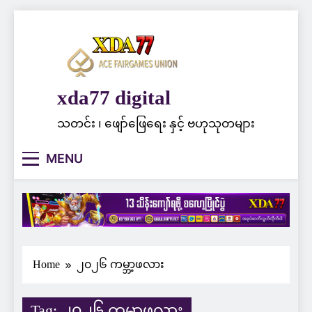
Skip
to
content
xda77 digital
သတင်း ၊ ဖျော်ဖြေရေး နှင့် ဗဟုသုတများ
MENU
Home
၂၀၂၆ ကမ္ဘာ့ဖလား
Tag:
၂၀၂၆ ကမ္ဘာ့ဖလား