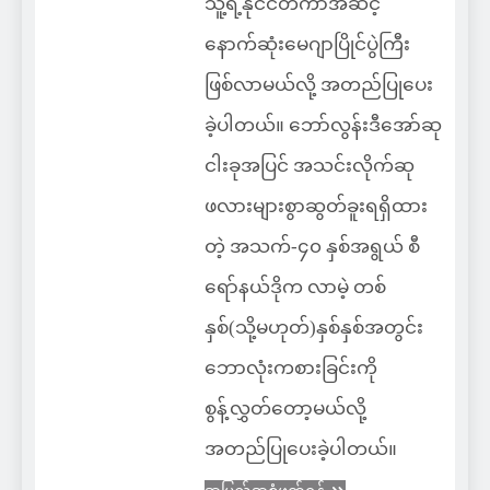
သူ့ရဲ့နိုင်ငံတကာအဆင့်
နောက်ဆုံးမေဂျာပြိုင်ပွဲကြီး
ဖြစ်လာမယ်လို့ အတည်ပြုပေး
ခဲ့ပါတယ်။ ဘော်လွန်းဒီအော်ဆု
ငါးခုအပြင် အသင်းလိုက်ဆု
ဖလားများစွာဆွတ်ခူးရရှိထား
တဲ့ အသက်-၄၀ နှစ်အရွယ် စီ
ရော်နယ်ဒိုက လာမဲ့ တစ်
နှစ်(သို့မဟုတ်)နှစ်နှစ်အတွင်း
ဘောလုံးကစားခြင်းကို
စွန့်လွှတ်တော့မယ်လို့
အတည်ပြုပေးခဲ့ပါတယ်။