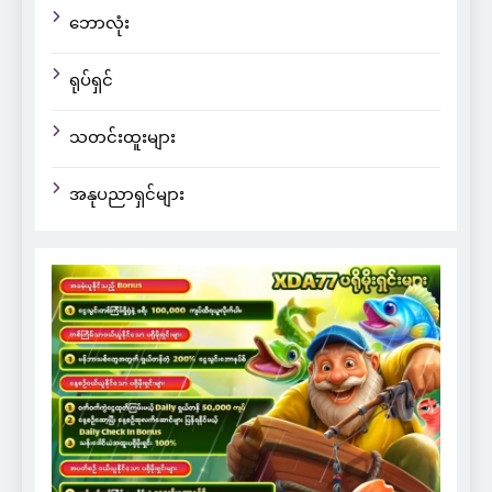
ဘောလုံး
ရုပ်ရှင်
သတင်းထူးများ
အနုပညာရှင်များ