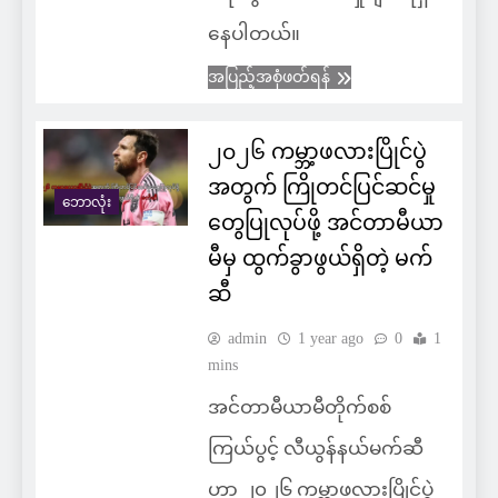
နေပါတယ်။
အပြည့်အစုံဖတ်ရန်
၂၀၂၆ ကမ္ဘာ့ဖလားပြိုင်ပွဲ
အတွက် ကြိုတင်ပြင်ဆင်မှု
ဘောလုံး
တွေပြုလုပ်ဖို့ အင်တာမီယာ
မီမှ ထွက်ခွာဖွယ်ရှိတဲ့ မက်
ဆီ
admin
1 year ago
0
1
mins
အင်တာမီယာမီတိုက်စစ်
ကြယ်ပွင့် လီယွန်နယ်မက်ဆီ
ဟာ ၂၀၂၆ ကမ္ဘာ့ဖလားပြိုင်ပွဲ