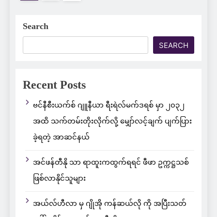
Search
SEARCH
Recent Posts
ဗင်နီစီးယက်စ် ဂျူနီယာ ရီးရဲလ်မက်ဒရစ် မှာ ၂၀၃၂
အထိ သက်တမ်းတိုးလိုက်လို့ မျှော်လင့်ချက် ပျက်ပြား
ခဲ့ရတဲ့ အာဆင်နယ်
အင်ဖန်တီနို သာ ရာထူးကထွက်ရရင် ဖီဖာ ဥက္ကဋ္ဌသစ်
ဖြစ်လာနိုင်သူများ
အယ်လ်ဟီလာ မှ ဂျိုအို ကန်ဆယ်လို ကို အပြီးသတ်