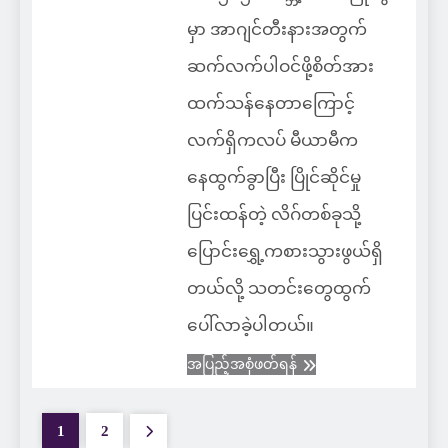
မှာ အာဂျင်တီးနားအတွက်
ဆက်လက်ပါဝင်ဖို့စိတ်အား
ထက်သန်နေတာကြောင့်
လက်ရှိကလပ် မီယာမီက
နေထွက်ခွာပြီး ပြိုင်ဆိုင်မှု
ပြင်းထန်တဲ့ လိဂ်တစ်ခုသို့
ပြောင်းရွှေ့ကစားသွားဖွယ်ရှိ
တယ်လို့ သတင်းတွေထွက်
ပေါ်လာခဲ့ပါတယ်။
အပြည့်အစုံဖတ်ရန်
1
2