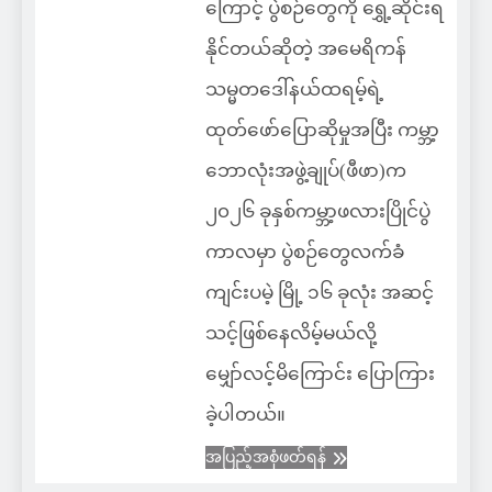
ကြောင့် ပွဲစဉ်တွေကို ရွှေ့ဆိုင်းရ
နိုင်တယ်ဆိုတဲ့ အမေရိကန်
သမ္မတဒေါ်နယ်ထရမ့်ရဲ့
ထုတ်ဖော်ပြောဆိုမှုအပြီး ကမ္ဘာ့
ဘောလုံးအဖွဲ့ချုပ်(ဖီဖာ)က
၂၀၂၆ ခုနှစ်ကမ္ဘာ့ဖလားပြိုင်ပွဲ
ကာလမှာ ပွဲစဉ်တွေလက်ခံ
ကျင်းပမဲ့ မြို့ ၁၆ ခုလုံး အဆင့်
သင့်ဖြစ်နေလိမ့်မယ်လို့
မျှော်လင့်မိကြောင်း ပြောကြား
ခဲ့ပါတယ်။
အပြည့်အစုံဖတ်ရန်