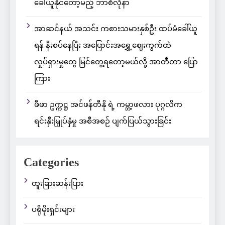
ခေါ်ယူနိုင်တော့မည့် ဘာစီလိုနာ
အာဆင်နယ် အသင်း ကစားသမားနှစ်ဦး ထပ်မံခေါ်ယူ
ရန် နီးစပ်နေပြီး အပြောင်းအရွှေ့ဈေးကွက်ထဲ
လှုပ်ရှားမှုတွေ မြင်တွေ့ရတော့မယ်လို့ အာတီတာ ပြော
ကြား
ဖီဖာ ဥက္ကဋ္ဌ အင်ဖန်တီနို ရဲ့ ကမ္ဘာ့ဖလား ပုဂ္ဂလိက
ရင်းနှီးမြှုပ်နှံမှု အစီအစဉ် ပျက်ပြယ်သွားခြင်း
Categories
ထူးခြားဆန်းပြား
ပရိုမိုးရှင်းများ