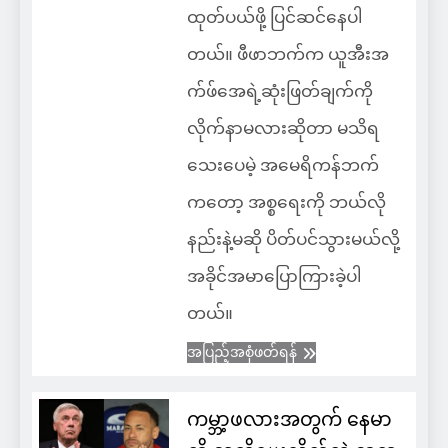
ထုတ်ပယ်ဖို့ ပြင်ဆင်နေပါ
တယ်။ ဖီဖာဘက်က ယူအီးအ
က်ဖ်အေရဲ့ဆုံးဖြတ်ချက်ကို
လိုက်နာမလားဆိုတာ မသိရ
သေးပေမဲ့ အမေရိကန်ဘက်
ကတော့ အစ္စရေးကို ဘယ်လို
နည်းနဲ့မဆို ပိတ်ပင်သွားမယ်လို့
အခိုင်အမာပြောကြားခဲ့ပါ
တယ်။
အပြည့်အစုံဖတ်ရန်
ကမ္ဘာ့ဖလားအတွက် နေမာ