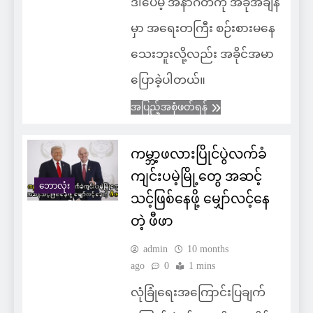
ဒါပေမဲ့ အနာဂတ်ကို အခုအချိန်
မှာ အရေးတကြီး စဉ်းစားမနေ
သေးဘူးလို့လည်း အခိုင်အမာ
ပြောခဲ့ပါတယ်။
အပြည့်အစုံဖတ်ရန်
ကမ္ဘာ့ဖလားပြိုင်ပွဲလက်ခံ
ကျင်းပမဲ့မြို့တွေ အဆင့်
ဘောလုံး
သင့်ဖြစ်နေဖို့ မျှော်လင့်နေ
တဲ့ ဖီဖာ
admin
10 months
ago
0
1 mins
လုံခြုံရေးအကြောင်းပြချက်