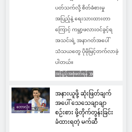
ပတ်သက်လို့ စိတ်ခံစားမှု
အပြည့်နဲ့ ရေးသားထားတာ
ကြောင့် ကမ္ဘာ့ဖလားဝင်ခွင့်ရ
အသင်းရဲ့ အနာဂတ်အပေါ်
သံသယတွေ ပိုမိုမြင့်တက်လာခဲ့
ပါတယ်။
အပြည့်အစုံဖတ်ရန်
အနားယူဖို့ ဆုံးဖြတ်ချက်
အပေါ် သေသေချာချာ
ဘောလုံး
စဉ်းစား ဖို့တိုက်တွန်းခြင်း
ခံထားရတဲ့ မက်ဆီ