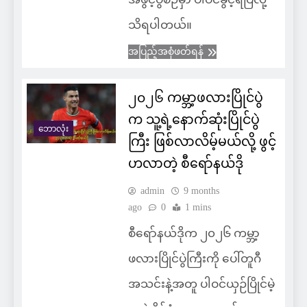
သိရပါတယ်။
အပြည့်အစုံဖတ်ရန်
၂၀၂၆ ကမ္ဘာ့ဖလားပြိုင်ပွဲ
က သူ့ရဲ့နောက်ဆုံးပြိုင်ပွဲ
ဘောလုံး
ကြီး ဖြစ်လာလိမ့်မယ်လို့ ဖွင့်
ဟလာတဲ့ စီရော်နယ်ဒို
admin
9 months
ago
0
1 mins
စီရော်နယ်ဒိုက ၂၀၂၆ ကမ္ဘာ့
ဖလားပြိုင်ပွဲကြီးကို ပေါ်တူဂီ
အသင်းနဲ့အတူ ပါဝင်ယှဉ်ပြိုင်မဲ့