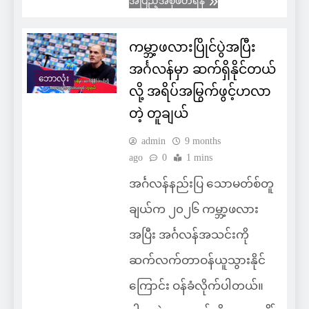
အပြည့်အစုံဖတ်ရန်
ကမ္ဘာ့ဖလားပြိုင်ပွဲအပြီး
အင်္ဂလန်မှာ ဆက်ရှိနိုင်တယ်
ဘောလုံး
လို့ အရိပ်အမြွက်ဖွင့်ဟလာ
တဲ့ တူချယ်
admin
9 months
ago
0
1 mins
အင်္ဂလန်နည်းပြ သောမတ်စ်တူ
ချယ်က ၂၀၂၆ ကမ္ဘာ့ဖလား
အပြီး အင်္ဂလန်အသင်းကို
ဆက်လက်တာဝန်ယူသွားနိုင်
ကြောင်း ဝန်ခံလိုက်ပါတယ်။