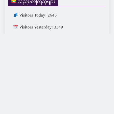
လည်ပတ်ကြသူများ
Visitors Today: 2645
Visitors Yesterday: 3349
Visitors This Month: 23596
Visitors This Year: 687909
Visitors Last Year: 752715
Total Visitors: 1454769
XDA77 Digital 2026 | Designed & Developed by
XDA77