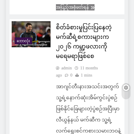
အပြည့်အစုံဖတ်ရန်
စိတ်ခံစားမှုပြင်းပြနေတဲ့
မက်ဆီရဲ့စကားများက
ဘောလုံး
၂၀၂၆ ကမ္ဘာ့ဖလားကို
မရေမရာဖြစ်စေ
admin
11 months
ago
0
1 mins
အာဂျင်တီးနားအသင်းအတွက်
သူ့ရဲ့နောက်ဆုံးအိမ်ကွင်းပွဲစဉ်
ဖြစ်နိုင်ခြေများတဲ့ပွဲစဉ်အပြီးမှာ
လီယွန်နယ် မက်ဆီက သူ့ရဲ့
လက်ရွေးစင်ကစားသမားဘဝနဲ့