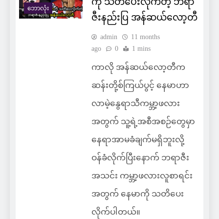
ကို သတိပေးလိုက်တဲ့ ဘရာ
ဘောလုံး
ဇီးနည်းပြ အန်ဆယ်လော့တီ
admin
11 months
ago
0
1 mins
ကာလို အန်ဆယ်လော့တီက
ဆန်းတို့စ်ကြယ်ပွင့် နေမာဟာ
လာမဲ့နွေရာသီကမ္ဘာ့ဖလား
အတွက် သူ့ရဲ့အစီအစဉ်တွေမှာ
နေရာအာမခံချက်မရှိဘူးလို့
ဝန်ခံလိုက်ပြီးနောက် ဘရာဇီး
အသင်း ကမ္ဘာ့ဖလားလူစာရင်း
အတွက် နေမာကို သတိပေး
လိုက်ပါတယ်။