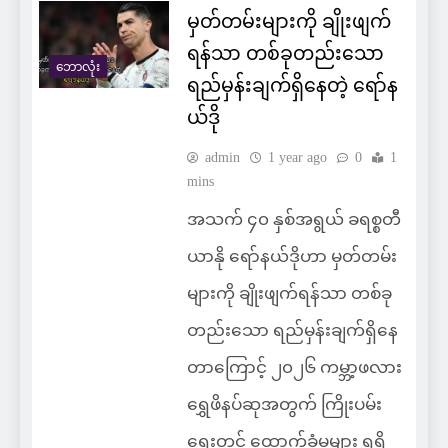
မှတ်တမ်းများကို ချိုးဖျက်
ရန်သာ တစ်ခုတည်းသော
ဘောလုံး
ရည်မှန်းချက်ရှိနေတဲ့ ရော်န
ယ်ဒို
admin
1 year ago
0
1
mins
အသက် ၄၀ နှစ်အရွယ် ခရစ္စတီ
ယာနို ရော်နယ်ဒိုဟာ မှတ်တမ်း
များကို ချိုးဖျက်ရန်သာ တစ်ခု
တည်းသော ရည်မှန်းချက်ရှိနေ
တာကြောင့် ၂၀၂၆ ကမ္ဘာ့ဖလား
ရွှေဖိနပ်ဆုအတွက် ကြိုးပမ်း
ရေးတွင် ထောက်ခံမှုများ ရရှိ