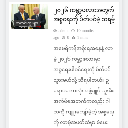
၂၀၂၆ ကမ္ဘာ့ဖလားအတွက်
အစ္စရေးကို ပိတ်ပင်မဲ့ ထရမ့်
သတင်းထူးများ
admin
10 months
ago
0
1 mins
အမေရိကန်အစိုးရအနေနဲ့ လာ
မဲ့ ၂၀၂၆ ကမ္ဘာ့ဖလားမှာ
အစ္စရေးပါဝင်ရေးကို ပိတ်ပင်
သွားမယ်လို့ သိရပါတယ်။ ဥ
ရောပဘောလုံးအဖွဲ့ချုပ် ယူအီး
အက်ဖ်အေဘက်ကလည်း ဂါ
ဇာကို ကျူးကျော်ခဲ့တဲ့ အစ္စရေး
ကို လာမဲ့အပတ်ထဲမှာ မဲပေး