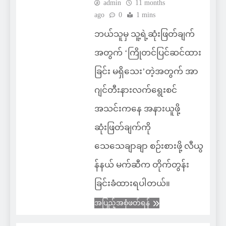
admin
11 months
ago
0
1 mins
ဘယ်သူမှ သူ့ရဲ့ဆုံးဖြတ်ချက်
အတွက် ‘ကြိုတင်ပြင်ဆင်ထား
ခြင်း မရှိသေး’တဲ့အတွက် အာ
ဂျင်တီးနားလက်ရွေးစင်
အသင်းကနေ အနားယူဖို့
ဆုံးဖြတ်ချက်ကို
သေသေချာချာ စဉ်းစားဖို့ လီယွ
န်နယ် မက်ဆီက တိုက်တွန်း
ခြင်းခံထားရပါတယ်။
အပြည့်အစုံဖတ်ရန်