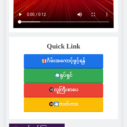
Quick Link
ဂိမ်းအကောင့်ဖွင့်ရန်
ရုပ်ရှင်
လူကြီးစာပေ
ဇာတ်ကား