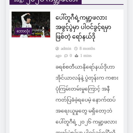
ပေါ်တူဂီရဲ့ကမ္ဘာ့ဖလား
အဖွင့်ပွဲမှာ ပါဝင်ခွင့်ရမှာ
ဘောလုံး
ဖြစ်တဲ့ ရော်နယ်ဒို
admin
8 months
ago
0
1 mins
ခရစ်စတီယာနိုရော်နယ်ဒိုဟာ
အိုင်ယာလန်နဲ့ ပွဲတုန်းက ကစား
ပုံကြမ်းတမ်းမှုကြောင့် အနီ
ကတ်ပြခံခဲ့ရပေမဲ့ နောက်ထပ်
အရေးယူမှုတွေ မရှိတော့ဘဲ
ပေါ်တူဂီရဲ့ ၂၀၂၆ ကမ္ဘာ့ဖလား
အဖွင့်ပွဲစဉ်မှာ ပါဝင်ခွင့်ရပြီလို့