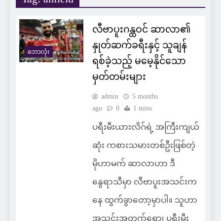
လီဗာပူးဂန္ထဝင် ဆာလာ၏
နှုတ်ဆက်ခရီးနှင့် သူချန်
ဘောလုံး
ရစ်ခဲ့သည့် မမေ့နိုင်သော
မှတ်တမ်းများ
admin
5 months
ago
0
1 mins
ပရီးမီးယားလိဂ်ရဲ့ အကြီးကျယ်
ဆုံး ကစားသမားတစ်ဦးဖြစ်တဲ့
မိုဟာမက် ဆာလာဟာ ဒီ
နွေရာသီမှာ လီဗာပူးအသင်းက
နေ ထွက်ခွာတော့မှာပါ။ သူဟာ
အသင်းအတွက်ရော၊ ပရီးမီး