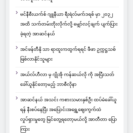
ဗင်နီစီးယက်စ် ဂျူနီယာ ရီးရဲလ်မက်ဒရစ် မှာ ၂၀၃၂
အထိ သက်တမ်းတိုးလိုက်လို့ မျှော်လင့်ချက် ပျက်ပြား
ခဲ့ရတဲ့ အာဆင်နယ်
အင်ဖန်တီနို သာ ရာထူးကထွက်ရရင် ဖီဖာ ဥက္ကဋ္ဌသစ်
ဖြစ်လာနိုင်သူများ
အယ်လ်ဟီလာ မှ ဂျိုအို ကန်ဆယ်လို ကို အပြီးသတ်
ခေါ်ယူနိုင်တော့မည့် ဘာစီလိုနာ
အာဆင်နယ် အသင်း ကစားသမားနှစ်ဦး ထပ်မံခေါ်ယူ
ရန် နီးစပ်နေပြီး အပြောင်းအရွှေ့ဈေးကွက်ထဲ
လှုပ်ရှားမှုတွေ မြင်တွေ့ရတော့မယ်လို့ အာတီတာ ပြော
ကြား