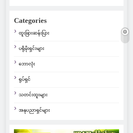
Categories
ထူးခြားဆန်းပြား
ပရိုမိုးရှင်းများ
ဘောလုံး
ရုပ်ရှင်
သတင်းထူးများ
အနုပညာရှင်များ