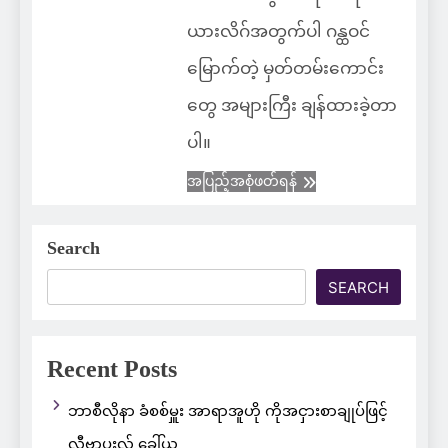
ယားလိဂ်အတွက်ပါ ဂန္ထဝင်
မြောက်တဲ့ မှတ်တမ်းကောင်း
တွေ အများကြီး ချန်ထားခဲ့တာ
ပါ။
အပြည့်အစုံဖတ်ရန်
Search
SEARCH
Recent Posts
ဘာစီလိုနာ ခံစစ်မှူး အာရာအူဟို ကိုအငှားစာချုပ်ဖြင့်
လီဗာပူးလ် ခေါ်ယူ