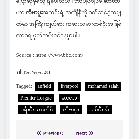
ပြောဆိုမှုတွေ ရှိခဲ့ပါတယ်။ ဘာပဲဖြစ်ဖြစ်
ဆာလာ
ဟာ
လီဗာပူး
အသင်းရဲ့ အင်္ကျီနီကို ဝတ်ဆင်ခဲ့သမျှ
ထဲမှာ အကြီးကျယ်ဆုံး ကစားသမားတစ်ဦးအဖြစ်
ထာဝရ မှတ်တမ်းဝင်နေမှာပါ။
Source : https://www.bbc.com/
Post Views:
201
Tagged:
anfield
liverpool
mohamed salah
Premier League
ဆာလာ
ပရီးမီးယားလိဂ်
လီဗာပူး
အမ်ဖီးလ်
Previous:
Next:
Post