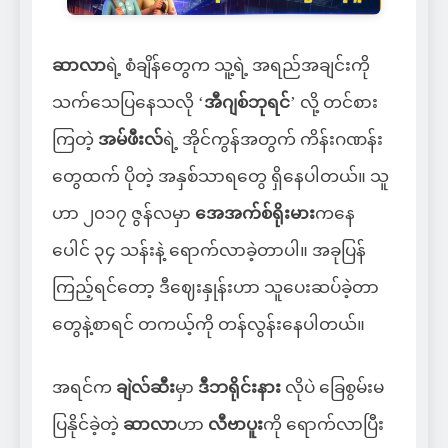
ဆာလာ
ရဲ့ စံချိန်တွေက သူ့ရဲ့ အရည်အချင်းကို
သက်သေပြနေသလို ‘
အီဂျစ်ဘုရင်
’ လို့ တင်စား
ကြတဲ့
အမ်ဖီးလ်
ရဲ့ အိုင်ကွန်အတွက် ကိန်းဂဏန်း
တွေထက် ပိုတဲ့ အနှစ်သာရတွေ ရှိနေပါတယ်။ သူ
ဟာ ၂၀၁၇ ဇွန်လမှာ
အေအက်စ်ရိုးမား
ကနေ
ပေါင် ၃၄ သန်းနဲ့ ရောက်လာခဲ့တာပါ။ အခုပြန်
ကြည့်ရင်တော့ ဒီဈေးနှုန်းဟာ သူပေးဆပ်ခဲ့တာ
တွေနဲ့စာရင် တကယ့်ကို တန်လွန်းနေပါတယ်။
အရင်က
ချဲလ်ဆီး
မှာ
ဒီဘရိုင်းနား
လိုပဲ ခြေစွမ်းမ
ပြနိုင်ခဲ့တဲ့
ဆာလာ
ဟာ
လီဗာပူး
ကို ရောက်လာပြီး