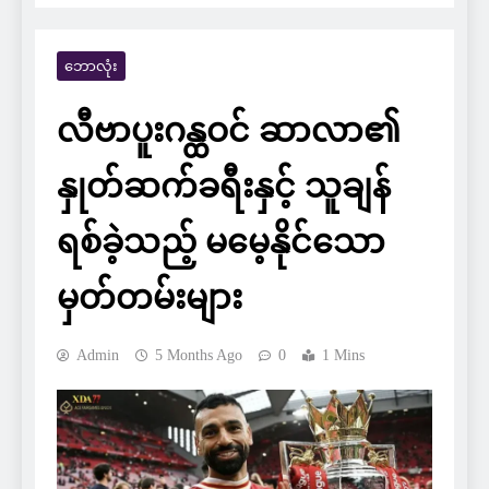
ဘောလုံး
လီဗာပူးဂန္ထဝင် ဆာလာ၏
နှုတ်ဆက်ခရီးနှင့် သူချန်
ရစ်ခဲ့သည့် မမေ့နိုင်သော
မှတ်တမ်းများ
Admin
5 Months Ago
0
1 Mins