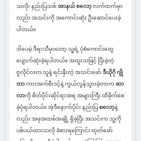
သလို၊ နည်းပြသစ်
အာနယ် စလော့
လက်ထက်မှာ
လည်း အသင်းကို အကောင်းဆုံး ဦးဆောင်ပေးခဲ့
ပါတယ်။
ဒါပေမဲ့ ဒီရာသီမှာတော့ သူ့ရဲ့ ပုံစံကောင်းတွေ
ပျောက်ဆုံးခဲ့ရပါတယ်။ အထူးသဖြင့် ပြီးခဲ့တဲ့
ဇူလိုင်လက သူနဲ့ ရင်းနှီးတဲ့ အသင်းဖော်
ဒီယိုဂို ဂျို
တာ
ကားအက်စီးဒင့်နဲ့ ကွယ်လွန်သွားခဲ့တာက
ဆာ
လာ
ကို စိတ်ပိုင်းဆိုင်ရာအရ အများကြီး ထိခိုက်စေ
ခဲ့ပုံရပါတယ်။ အဲ့ဒီနောက်ပိုင်း နည်းပြ
စလော့
နဲ့
လည်း အဖုအထစ်အချို့ ရှိခဲ့ပြီး အသင်းက သူ့ကို
ပစ်ပယ်ထားသလို ခံစားရကြောင်း ထုတ်ဖော်