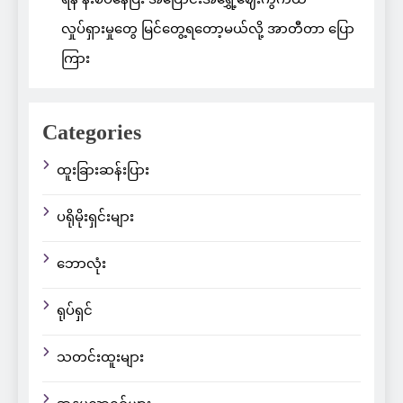
လှုပ်ရှားမှုတွေ မြင်တွေ့ရတော့မယ်လို့ အာတီတာ ပြော
ကြား
Categories
ထူးခြားဆန်းပြား
ပရိုမိုးရှင်းများ
ဘောလုံး
ရုပ်ရှင်
သတင်းထူးများ