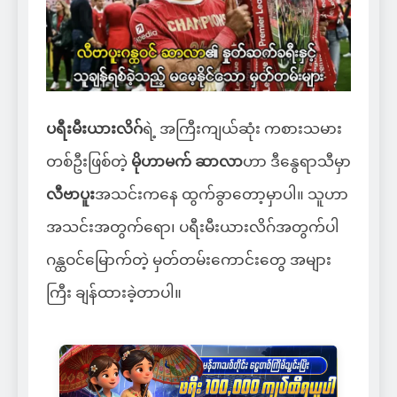
ပရီးမီးယားလိဂ်
ရဲ့ အကြီးကျယ်ဆုံး ကစားသမား
တစ်ဦးဖြစ်တဲ့
မိုဟာမက် ဆာလာ
ဟာ ဒီနွေရာသီမှာ
လီဗာပူး
အသင်းကနေ ထွက်ခွာတော့မှာပါ။ သူဟာ
အသင်းအတွက်ရော၊ ပရီးမီးယားလိဂ်အတွက်ပါ
ဂန္ထဝင်မြောက်တဲ့ မှတ်တမ်းကောင်းတွေ အများ
ကြီး ချန်ထားခဲ့တာပါ။