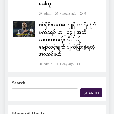
ခေါ်ယူ
admin
7 hours ago
0
ဗင်နီစီးယက်စ် ဂျူနီယာ ရီးရဲလ်
မက်ဒရစ် မှာ ၂၀၃၂ အထိ
သက်တမ်းတိုးလိုက်လို့
မျှော်လင့်ချက် ပျက်ပြားခဲ့ရတဲ့
အာဆင်နယ်
admin
1 day ago
0
Search
SEARCH
Recent Posts