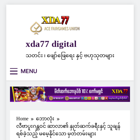
Skip
to
content
xda77 digital
သတင်း ၊ ဖျော်ဖြေရေး နှင့် ဗဟုသုတများ
MENU
Home
ဘောလုံး
လီဗာပူးဂန္ထဝင် ဆာလာ၏ နှုတ်ဆက်ခရီးနှင့် သူချန်
ရစ်ခဲ့သည့် မမေ့နိုင်သော မှတ်တမ်းများ