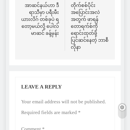
navigation
အာဆင်နယ်ဟာ ဒီ
တိုက်စစ်ပိုင်း
ရာသီမှာ ပရီးမီး
အပြောင်းအလဲ
ယားလိဂ် တစ်ခုပဲ ရ
အတွက် ဖာရန်
တော့မယ်လို့ ပေါလ်
တောရက်စ်ကို
မာဆင် ခန့်မှန်း
ရောင်းထုတ်ဖို့
ပြင်ဆင်နေတဲ့ ဘာစီ
လိုနာ
LEAVE A REPLY
Alternative:
Your email address will not be published.
Required fields are marked
*
Comment
*