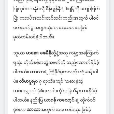
ပြုလုပ်ထားနိုင်လို့
ဝိန်းရွန်နီ
ရဲ့ စံချိန်ကို ကျော်ဖြတ်
ပြီး ကလပ်အသင်းတစ်သင်းတည်းအတွက် ပါဝင်
ပတ်သက်မှု အများဆုံး ကစားသမားအဖြစ်
မှတ်တမ်းဝင်ခဲ့ပါတယ်။
သူဟာ
မာနေး
၊
ဖေမီနို
တို့နဲ့အတူ ကမ္ဘာ့အကြောက်
ရဆုံး တိုက်စစ်အတွဲအဖက်ကို တည်ဆောက်နိုင်ခဲ့
ပါတယ်။
ဆာလာ
ရဲ့ ကြံ့ခိုင်မှုကလည်း အံ့မခန်းပါ
ပဲ။
လီဗာပူး
မှာ ၇ ရာသီကျော် ကစားခဲ့တဲ့
တစ်လျှောက် ပုံစံကောင်းကို အမြဲထိန်းထားနိုင်ခဲ့
ပါတယ်။ နည်းပြ
ယာဂန် ကလော့ပ်
ရဲ့ တိုက်စစ်
ပုံစံဟာ
ဆာလာ
အတွက် အကောင်းဆုံး ဖြစ်ခဲ့