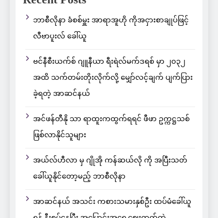
ဘာစီလိုနာ ခံစစ်မှူး အာရာအူဟို ကိုအငှားစာချုပ်ဖြင့်
လီဗာပူးလ် ခေါ်ယူ
ဗင်နီစီးယက်စ် ဂျူနီယာ ရီးရဲလ်မက်ဒရစ် မှာ ၂၀၃၂
အထိ သက်တမ်းတိုးလိုက်လို့ မျှော်လင့်ချက် ပျက်ပြား
ခဲ့ရတဲ့ အာဆင်နယ်
အင်ဖန်တီနို သာ ရာထူးကထွက်ရရင် ဖီဖာ ဥက္ကဋ္ဌသစ်
ဖြစ်လာနိုင်သူများ
အယ်လ်ဟီလာ မှ ဂျိုအို ကန်ဆယ်လို ကို အပြီးသတ်
ခေါ်ယူနိုင်တော့မည့် ဘာစီလိုနာ
အာဆင်နယ် အသင်း ကစားသမားနှစ်ဦး ထပ်မံခေါ်ယူ
ရန် နီးစပ်နေပြီး အပြောင်းအရွှေ့ဈေးကွက်ထဲ