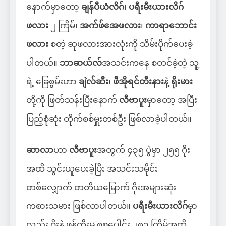
နောက်မှာတော့
ချန်ပီယံလိဂ်
၊
ပရီးမီးယားလိဂ်
ဖလား
၂ ကြိမ်၊
အက်ဖ်အေဖလား
၊
ကာရာဘောင်း
ဖလား
စတဲ့ ဆုဖလားအားလုံးကို သိမ်းပိုက်ပေးခဲ့
ပါတယ်။
ဘာဆယ်လ်
အသင်းကနေ စတင်ခဲ့တဲ့ သူ့
ရဲ့ ခြေစွမ်းဟာ
ချဲလ်ဆီး
၊
ဖီအိုရင်တီးနား
နဲ့
ရိုးမား
တို့ကို ဖြတ်သန်းပြီးနောက်
လီဗာပူး
မှာတော့ အပြီး
ပြည့်စုံဆုံး တိုက်စစ်မှူးတစ်ဦး ဖြစ်လာခဲ့ပါတယ်။
ဆာလာ
ဟာ
လီဗာပူး
အတွက် ၄၃၅ ပွဲမှာ ၂၅၅ ဂိုး
အထိ သွင်းယူပေးခဲ့ပြီး အသင်းသမိုင်း
တစ်လျှောက် တတိယမြောက် ဂိုးအများဆုံး
ကစားသမား ဖြစ်လာပါတယ်။
ပရီးမီးယားလိဂ်
မှာ
လည်း ဂိုးနဲ့ ဖန်တီးမှု စုစုပေါင်း ၂၈၁ ကြိမ်အထိ