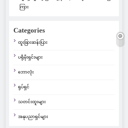
ကြား
Categories
ထူးခြားဆန်းပြား
ပရိုမိုးရှင်းများ
ဘောလုံး
ရုပ်ရှင်
သတင်းထူးများ
အနုပညာရှင်များ