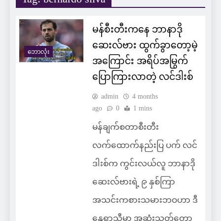
မန်စီးတီးကနေ ဘာနာဒို
ဆေးလ်ဗား ထွက်ခွာတော့မဲ့
ဘောလုံး
အကြောင်း အရိပ်အမြွက်
ပြောကြားလာတဲ့ လင်ဒါးစ်
admin
4 months
ago
0
1 mins
မန်ချက်စတာစီးတီး
လက်ထောက်နည်းပြ ပက် လင်
ဒါးစ်က ကွင်းလယ်လူ ဘာနာဒို
ဆေးလ်ဗားရဲ့ ၉ နှစ်ကြာ
အသင်းကစားသမားဘဝဟာ ဒီ
နွေရာသီမှာ အဆုံးသတ်တော့