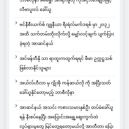
ဘာစီလိုနာ ခံစစ်မှူး အာရာအူဟို ကိုအငှားစာချုပ်ဖြင့်
လီဗာပူးလ် ခေါ်ယူ
ဗင်နီစီးယက်စ် ဂျူနီယာ ရီးရဲလ်မက်ဒရစ် မှာ ၂၀၃၂
အထိ သက်တမ်းတိုးလိုက်လို့ မျှော်လင့်ချက် ပျက်ပြား
ခဲ့ရတဲ့ အာဆင်နယ်
အင်ဖန်တီနို သာ ရာထူးကထွက်ရရင် ဖီဖာ ဥက္ကဋ္ဌသစ်
ဖြစ်လာနိုင်သူများ
အယ်လ်ဟီလာ မှ ဂျိုအို ကန်ဆယ်လို ကို အပြီးသတ်
ခေါ်ယူနိုင်တော့မည့် ဘာစီလိုနာ
အာဆင်နယ် အသင်း ကစားသမားနှစ်ဦး ထပ်မံခေါ်ယူ
ရန် နီးစပ်နေပြီး အပြောင်းအရွှေ့ဈေးကွက်ထဲ
လှုပ်ရှားမှုတွေ မြင်တွေ့ရတော့မယ်လို့ အာတီတာ ပြော