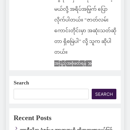
မယ်လို့ အရိပ်အမြွက် ပြော
လိုက်ပါတယ်။ “ဇာတ်လမ်း
ကောင်းတိုင်းမှာ အဆုံးသတ်ဆို
တာ ရှိစမြဲပါ” လို့ သူက ဆိုပါ
တယ်။
အပြည့်အစုံဖတ်ရန်
Search
SEARCH
Recent Posts