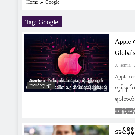
Home
Google
Tag:
Google
Apple 
Globals
admin
Apple ဟာ
သတင်းထူးများ
ကွန်ရက် G
ရပါတယ်
အပြည့်အစု
အင်ဒိုန