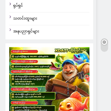
ရုပ်ရှင်
သတင်းထူးများ
အနုပညာရှင်များ