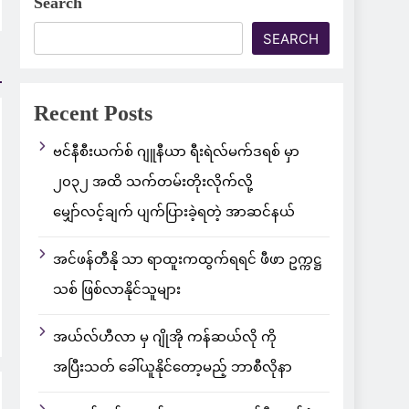
Search
SEARCH
Recent Posts
ဗင်နီစီးယက်စ် ဂျူနီယာ ရီးရဲလ်မက်ဒရစ် မှာ
၂၀၃၂ အထိ သက်တမ်းတိုးလိုက်လို့
မျှော်လင့်ချက် ပျက်ပြားခဲ့ရတဲ့ အာဆင်နယ်
အင်ဖန်တီနို သာ ရာထူးကထွက်ရရင် ဖီဖာ ဥက္ကဋ္ဌ
သစ် ဖြစ်လာနိုင်သူများ
အယ်လ်ဟီလာ မှ ဂျိုအို ကန်ဆယ်လို ကို
အပြီးသတ် ခေါ်ယူနိုင်တော့မည့် ဘာစီလိုနာ