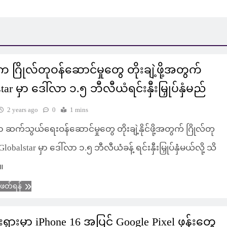
က ဂြိုလ်တုဝန်ဆောင်မှုတွေ တိုးချဲ့ဖို့အတွက်
tar မှာ ဒေါ်လာ ၁.၅ ဘီလီယံရင်းနှီးမြှုပ်နှံမည်
2 years ago
0
1 mins
 ဆက်သွယ်ရေးဝန်ဆောင်မှုတွေ တိုးချဲ့နိုင်ဖို့အတွက် ဂြိုလ်တု
lobalstar မှာ ဒေါ်လာ ၁.၅ ဘီလီယံခန့် ရင်းနှီးမြှုပ်နှံမယ်လို့ သိ
။
ံဖတ်ရန်
ီးရှားမှာ iPhone 16 အပြင် Google Pixel ဖုန်းတွေ