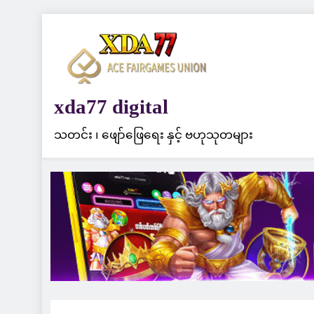
Skip
to
content
xda77 digital
သတင်း ၊ ဖျော်ဖြေရေး နှင့် ဗဟုသုတများ