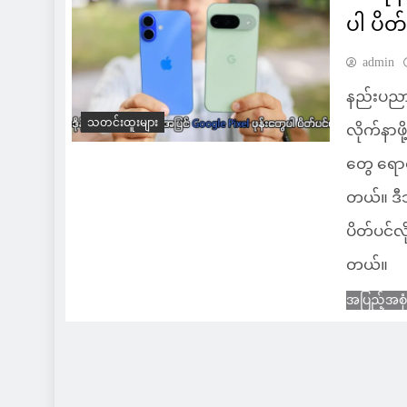
ပါ ပိတ
admin
နည်းပညာကု
သတင်းထူးများ
လိုက်နာဖို
တွေ ရောင
တယ်။ ဒီသ
ပိတ်ပင်လ
တယ်။
အပြည့်အစု