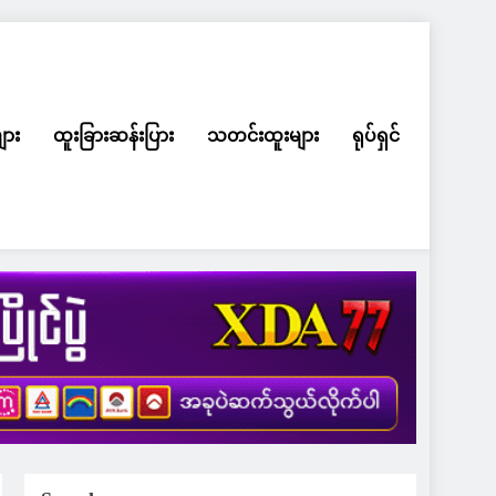
ျား
ထူးခြားဆန်းပြား
သတင်းထူးများ
ရုပ်ရှင်