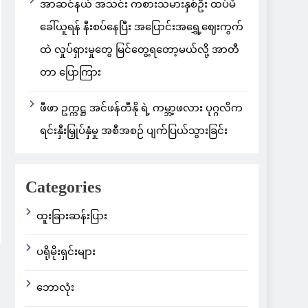
အာဆင်နယ် အသင်း ကစားသမားနှစ်ဦး ထပ်မံ
ခေါ်ယူရန် နီးစပ်နေပြီး အပြောင်းအရွှေ့ဈေးကွက်
ထဲ လှုပ်ရှားမှုတွေ မြင်တွေ့ရတော့မယ်လို့ အာတီ
တာ ပြောကြား
ဖီဖာ ဥက္ကဋ္ဌ အင်ဖန်တီနို ရဲ့ ကမ္ဘာ့ဖလား ပုဂ္ဂလိက
ရင်းနှီးမြှုပ်နှံမှု အစီအစဉ် ပျက်ပြယ်သွားခြင်း
Categories
ထူးခြားဆန်းပြား
ပရိုမိုးရှင်းများ
ဘောလုံး