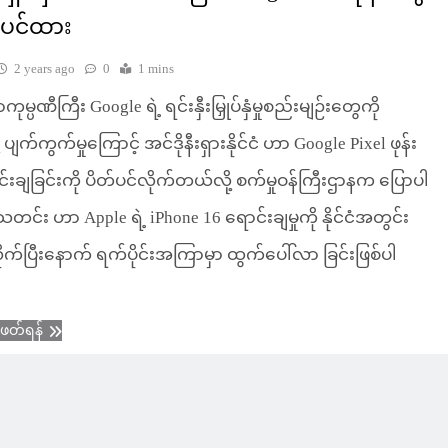
်ပင်ထား
2 years ago
0
1 mins
မ္ပဏီကြီး Google ရဲ့ ရင်းနှီးမြှုပ်နှံမှုစည်းမျဉ်းတွေကို
့ ပျက်ကွက်မှုကြောင့် အင်ဒိုနီးရှားနိုင်ငံ ဟာ Google Pixel ဖုန်း
်းချခြင်းကို ပိတ်ပင်လိုက်တယ်လို့ စက်မှုဝန်ကြီးဌာနက ပြောပါ
တင်း ဟာ Apple ရဲ့ iPhone 16 ရောင်းချမှုကို နိုင်ငံအတွင်း
ိုက်ပြီးနောက် ရက်ပိုင်းအကြာမှာ ထွက်ပေါ်လာ ခြင်းဖြစ်ပါ
ံဖတ်ရန်