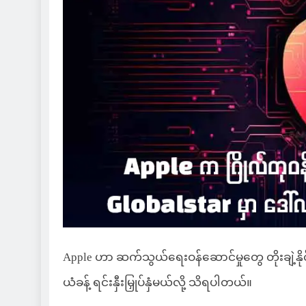
Apple ဟာ ဆက်သွယ်ရေးဝန်ဆောင်မှုတွေ တိုးချဲ့နိုင
ယံခန့် ရင်းနှီးမြှုပ်နှံမယ်လို့ သိရပါတယ်။