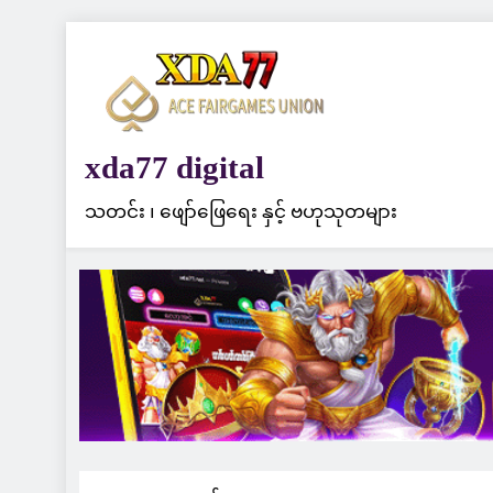
Skip
to
content
xda77 digital
သတင်း ၊ ဖျော်ဖြေရေး နှင့် ဗဟုသုတများ