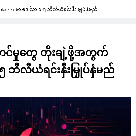
alstar မှာ ဒေါ်လာ ၁.၅ ဘီလီယံရင်းနှီးမြှုပ်နှံမည်
မှုတွေ တိုးချဲ့ဖို့အတွက်
 ဘီလီယံရင်းနှီးမြှုပ်နှံမည်