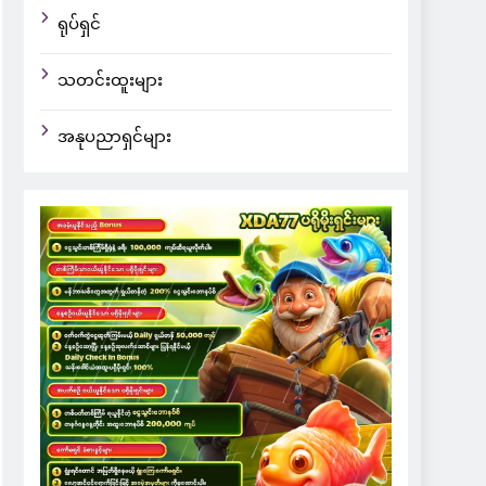
ရုပ်ရှင်
သတင်းထူးများ
အနုပညာရှင်များ