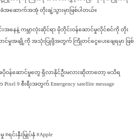
ံအဆောက်အအုံ တိုးချဲ့သွားမှာဖြစ်ပါတယ်။
ေနဲ့ ကမ္ဘာလုံးဆိုင်ရာ မိုဘိုင်းဝန်ဆောင်မှုလိုင်စင်ကို တိုး
ောင်မှုအချို့ကို အသုံးပြုဖို့အတွက် ကြိုတင်ငွေပေးချေရမှာ ဖြစ်
က် အပိုဝန်ဆောင်မှုတွေ ရှိလာနိုင်ဦးမလားဆိုတာတော့ မသိရ
ixel 9 စီးရီးအတွက် Emergency satellite message
#ရင်းနှီးမြှုပ်နှံ #Apple