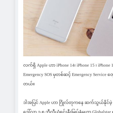
လက်ရှိ Apple ဟာ iPhone 14၊ iPhone 15 ၊ iPhone 
Emergency SOS မှတစ်ဆင့် Emergency Service တွေ
တယ်။
ဒါအပြင် Apple ဟာ ဂြိုလ်တုကနေ ဆက်သွယ်နိုင်မဲ့ Te
ဒေါ်လာ ၁.၅ ဘီလီယံရင်းနှီးမြုပ်နှံမှုဟာ Globalstar 