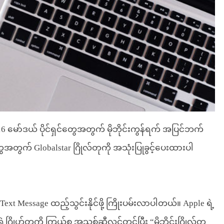
16 မော်ဒယ် ပိုင်ရှင်တွေအတွက် မိုဘိုင်းကွန်ရက် အပြင်ဘက်
အတွက် Globalstar ဂြိုလ်တုကို အသုံးပြုခွင့်ပေးထားပါ
xt Message ထည့်သွင်းနိုင်ဖို့ ကြိုးပမ်းလာပါတယ်။ Apple ရဲ့
ရဲ့ဂြိုဟ်တုကို ကြယ်စု အသစ်ဆီလွှင့်တင်ပြီး “မိုဘိုင်းဂြိုလ်တု