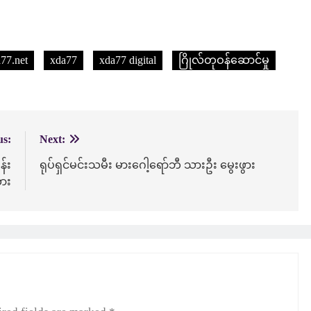
77.net
xda77
xda77 digital
ဂြိုလ်တုဝန်ဆောင်မှု
us:
Next:
န်း
ရုပ်ရှင်မင်းသမီး မားဂေါ့ရော်ဘီ သားဦး မွေးဖွား
ား