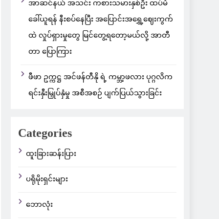
အာဆင်နယ် အသင်း ကစားသမားနှစ်ဦး ထပ်မံ
ခေါ်ယူရန် နီးစပ်နေပြီး အပြောင်းအရွှေ့ဈေးကွက်
ထဲ လှုပ်ရှားမှုတွေ မြင်တွေ့ရတော့မယ်လို့ အာတီ
တာ ပြောကြား
ဖီဖာ ဥက္ကဋ္ဌ အင်ဖန်တီနို ရဲ့ ကမ္ဘာ့ဖလား ပုဂ္ဂလိက
ရင်းနှီးမြှုပ်နှံမှု အစီအစဉ် ပျက်ပြယ်သွားခြင်း
Categories
ထူးခြားဆန်းပြား
ပရိုမိုးရှင်းများ
ဘောလုံး