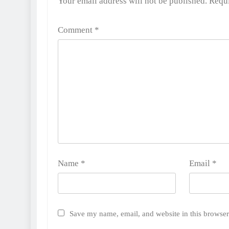
Your email address will not be published.
Requi
Comment
*
Name
*
Email
*
Save my name, email, and website in this browser