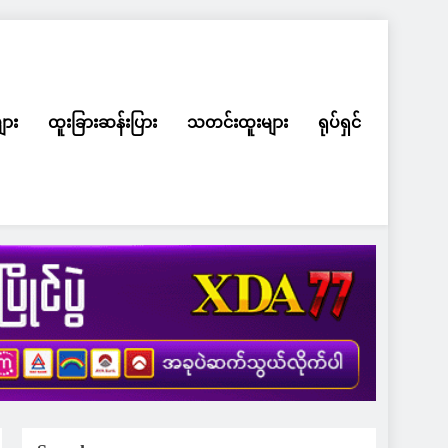
ျား
ထူးခြားဆန်းပြား
သတင်းထူးများ
ရုပ်ရှင်