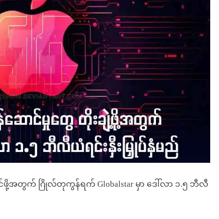
်ဖို့အတွက် ဂြိုလ်တုကွန်ရက် Globalstar မှာ ဒေါ်လာ ၁.၅ ဘီလီ