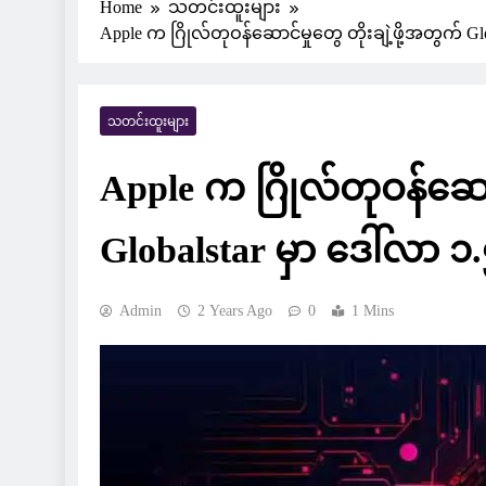
Home
သတင်းထူးများ
Apple က ဂြိုလ်တုဝန်ဆောင်မှုတွေ တိုးချဲ့ဖို့အတွက် Glob
သတင်းထူးများ
Apple က ဂြိုလ်တုဝန်ဆောင်
Globalstar မှာ ဒေါ်လာ ၁.၅
Admin
2 Years Ago
0
1 Mins