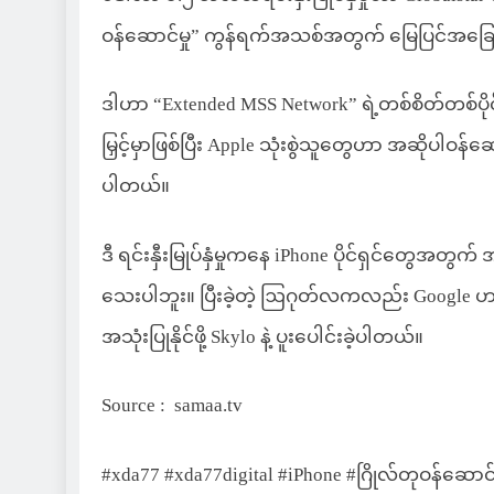
ဝန်ဆောင်မှု” ကွန်ရက်အသစ်အတွက် မြေပြင်အခြေခ
ဒါဟာ “Extended MSS Network” ရဲ့တစ်စိတ်တစ်ပိုင်းအန
မြှင့်မှာဖြစ်ပြီး Apple သုံးစွဲသူတွေဟာ အဆိုပါဝန်ဆ
ပါတယ်။
ဒီ ရင်းနှီးမြုပ်နှံမှုကနေ iPhone ပိုင်ရှင်တွေအတွ
သေးပါဘူး။ ပြီးခဲ့တဲ့ ဩဂုတ်လကလည်း Google ဟာ P
အသုံးပြုနိုင်ဖို့ Skylo နဲ့ ပူးပေါင်းခဲ့ပါတယ်။
Source : samaa.tv
#xda77 #xda77digital #iPhone #ဂြိုလ်တုဝန်ဆောင်မှု 